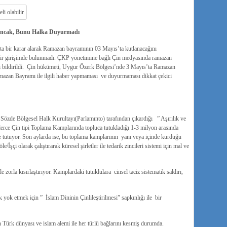
i ancak, Bunu Halka Duyurmadı
ta bir karar alarak Ramazan bayramının 03 Mayıs’ta kutlanacağını
 bir girişimde bulunmadı. ÇKP yönetimine bağlı Çin medyasında ramazan
ığı bildirildi. Çin hükümeti, Uygur Özerk Bölgesi’nde 3 Mayıs’ta Ramazan
amazan Bayramı ile ilgili haber yapmaması ve duyurmaması dikkat çekici
i
de Bölgesel Halk Kurultayı(Parlamınto) tarafından çıkardığı ” Aşırılık ve
lerce Çin tipi Toplama Kamplarında topluca tutukladığı 1-3 milyon arasında
tutuyor. Son aylarda ise, bu toplama kamplarının yanı veya içinde kurduğu
/İşçi olarak çalıştırarak küresel şirletler ile tedarik zincileri sistemi için mal ve
zorla kısırlaştırıyor. Kamplardaki tutuklulara cinsel taciz sistematik saldırı,
ok etmek için ” İslam Dininin Çinlileştirilmesi” sapkınlığı ile bir
 Türk dünyası ve islam alemi ile her türlü bağlarını kesmiş durumda.