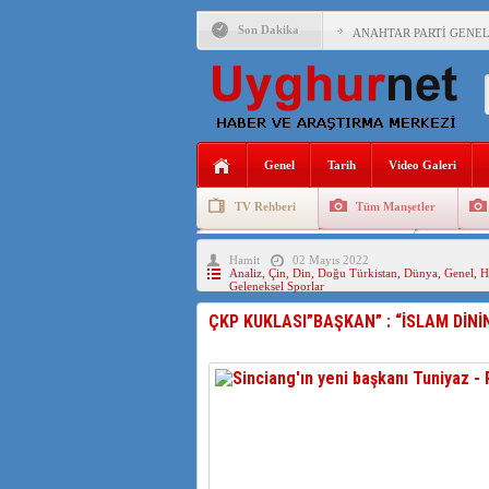
Son Dakika
ANAHTAR PARTİ GENEL 
ÇİN’İN DOĞU TÜRKİST
DİYANET AKADEMİSİ B
150 YILDIR KAYNAYAN
Genel
Tarih
Video Galeri
ÇİN’İN UYGUR POLİTİ
TV Rehberi
Tüm Manşetler
MHP’DEN URUMÇİ KATL
Uygurlarda Düğün ve Cenaze
Uygur 
Hamit
02 Mayıs 2022
ÇİN’İN ANKARA BÜYÜKE
Analiz
,
Çin
,
Din
,
Doğu Türkistan
,
Dünya
,
Genel
,
H
Geleneksel Sporlar
İŞGALCİ ÇİN’DEN “FET
ÇKP KUKLASI”BAŞKAN” : “İSLAM DİNİ
SAADET PARTİSİ İLÇE 
İŞGALCİ ÇİN,DOĞU TÜ