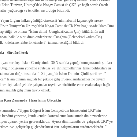
 Erkin Tuniyaz, Urumçi’deki Nogay Camisi ile ÇKP’ye bağlı sözde Özerk
tlar yağdırdığı ve tehditler savurduğu bildirildi.
ayın Organı halkın günlüğü Gazetesi) ‘nin haberini kaynak göstererek
isi Erkin Tuniyaz’ın Urumçi’deki Nogai Camii ile ÇKP’ye bağlı sözde İslam Dini
itap ettiği ve onlara “İslam dinini Cunghua(Kadim Çin) kültürünün asil
inanan halk ile o bu dinin önderlerine Cunghua (Geleneksel kadim Çin)
kitlelerine rehberlik etmeleri” talimatı verdiğini bildirdi.
srarla Sürdürülecek
n yan kuruluşu İslam Cemiyetinde 30 Nisan’da yaptığı konuşmasında şunları
Uygur bölgesini yönetme stratejisi ve din hizmetlerinin temel politikaları en
talimatları doğrultusunda ” Xinjiang’da İslam Dininin Çinlileştirilmesi ”
ca.” İslam dininin sağlıklı bir şekilde geliştirilerek sürdürülmesine devam
esi için aktif şekilde çalışmalar teşvik ve sürdürülecektir. e sıkı sıkıya bağlı
in sağlıklı gelişimini teşvik etmek.”
rı Kısa Zamanda Hazırlamış Olacaktır
le tamamladı :”Uygur Bölgesi İslam Cemiyeti din hizmetlerini ÇKP’nin
i kendini yönetme, kendi kendini kontrol etme konusunda din hizmetlerine
arfiyen uyarak yerine getireceklerdir. Ayrıca dini hizmetlerde çalışacak ÇKP’ye
lmesi ve geliştirilip güçlendirilmesi için çalışmalarını sürdüreceklerdir. ”