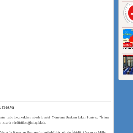
UYHAM)
inin işbirlikçi kuklası sözde Eyalet Yönetimi Başkanı Erkin Tuniyaz “İslam
ısrarla sürdürüleceğini açıkladı.
ayıs’ta Ramazan Bayramı’nı kutladığı bir günde İşbirlikçi Vatan ve Millet