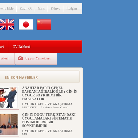
itene Ekle
Kayıt Ol
Giriş
Künye
İletişim
eri
TV Rehberi
etleri
Uygur Yemekleri
EN SON HABERLER
ANAHTAR PARTİ GENEL
BAŞKANI AĞIRALİOĞLU : ÇİN’İN
UYGUR SOYKIRIMI BİR
HAKİKATTIR!
UYGUR HABER VE ARAŞTIRMA
MERKEZİ Anahtar Parti Genel
Başka...
ÇİN’İN DOĞU TÜRKİSTAN’DAKİ
UYGULAMALARI SİSTEMATİK
POSTMODERN BİR
SOYKIRIMDIR!
UYGUR HABER VE ARAŞTIRMA
ME...