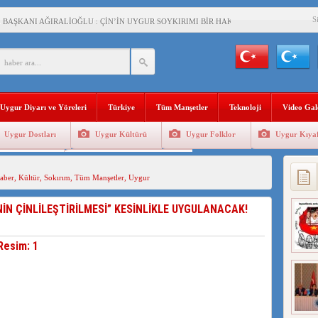
S
BAŞKANI AĞIRALİOĞLU : ÇİN’İN UYGUR SOYKIRIMI BİR HAKİKATTIR!
AN’DAKİ UYGULAMALARI SİSTEMATİK POSTMODERN BİR SOYKIRIMDIR!
AŞKANI DOÇ.DR.KAAN : DOĞU TÜRKİSTAN BİZİM KIRMIZI ÇİZGİMİZDİR!”
 YARAMIZ : ÇİN İŞGALİNDEKİ DOĞU TÜRKİSTAN
Uygur Diyarı ve Yöreleri
Türkiye
Tüm Manşetler
Teknoloji
Video Gal
KALARINI ÖVEN DİYANET AKADEMİSİ BAŞKANI’NA TEPKİLER SÜRÜYOR
Uygur Dostları
Uygur Kültürü
Uygur Folklor
Uygur Kıyaf
İAMI MESAJİ : 05.07.2009 URUMÇİ ŞEHİTLERİNİ RAHMETLE ANIYORUZ
Geleneksel Tip
Uygur Geleneksel Sporlar
LÇİSİ JİANG’İN TRABZON ZİYARETİ
aber
,
Kültür
,
Sokırım
,
Tüm Manşetler
,
Uygur
İHLER SULTANI MEHMET”DİZİSİNE GARİP SANSÜR VE HADSIZ İHTAR
NİN ÇİNLİLEŞTİRİLMESİ” KESİNLİKLE UYGULANACAK!
BAŞKANI : TEMMUZ AYI,DOĞU TÜRKİSTAN İÇİN KATLİAM AYI DEĞİLDİR !
RKİSTAN’DA EN AZ 143 BİN UYGUR ÇOCUĞU AİLELERİNDEN KOPARDI