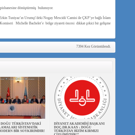
apishanesine dönüştürmüş bulunuyor.
Erkin Tuniyaz’ın Urumçi’deki Nogay Mescidi/ Camisi ile ÇKP’ye bağlı İslam
Komiseri Michelle Bachelet’e bölge ziyareti öncesi dikkat çekici bir gelişme
7394 Kez Görüntülendi.
N DOĞU TÜRKİSTAN’DAKİ
DİYANET AKADEMİSİ BAŞKANI
AMALARI SİSTEMATİK
DOÇ.DR.KAAN : DOĞU
ODERN BİR SOYKIRIMDIR!
TÜRKİSTAN BİZİM KIRMIZI
ÇİZGİMİZDİR!”