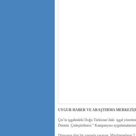
UYGUR HABER VE ARAŞTIRMA MERKEZİ(
Çin’in işgalindeki Doğu Türkistan’daki işgal yönetim
Dininin Çinleştirilmesi ” Kampanyası uygulamalarının 
Dünyanın dört bir yanında yaşayan Müslümanların 2 M