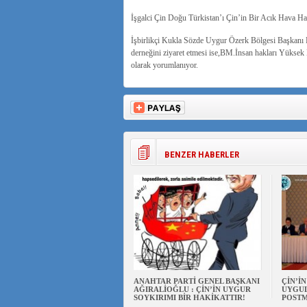
İşgalci Çin Doğu Türkistan’ı Çin’in Bir Acık Hava H
İşbirlikçi Kukla Sözde Uygur Özerk Bölgesi Başkanı 
derneğini ziyaret etmesi ise,BM.İnsan hakları Yüksek 
olarak yorumlanıyor.
BENZER HABERLER
ANAHTAR PARTİ GENEL BAŞKANI
ÇİN’İ
AĞIRALİOĞLU : ÇİN’İN UYGUR
UYGUL
SOYKIRIMI BİR HAKİKATTIR!
POSTM