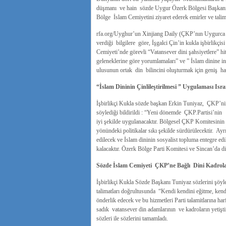
düşmanı ve hain sözde Uygur Özerk Bölgesi Başkanı
Bölge İslam Cemiyetini ziyaret ederek emirler ve talima
rfa.org/Uyghur’un Xinjiang Daily (ÇKP’nın Uygurca Y
verdiği bilgilere göre, İşgalci Çin’in kukla işbirlikç
Cemiyeti’nde görevli “Vatansever dini şahsiyetlere” h
geleneklerine göre yorumlamaları” ve ” İslam dinine 
ulusunun ortak din bilincini oluşturmak için geniş halk 
“İslam Dininin Çinlileştirilmesi ” Uygulaması I
İşbirlikçi Kukla sözde başkan Erkin Tuniyaz, ÇKP’ni
söylediği bildirildi : “Yeni dönemde ÇKP.Partisi’nin 
iyi şekilde uygulanacaktır. Bölgesel ÇKP Komitesinin 
yönündeki politikalar sıkı şekilde sürdürülecektir. Ayrı
edilecek ve İslam dininin sosyalist topluma entegre edilm
kalacaktır. Özerk Bölge Parti Komitesi ve Sincan’da din
Sözde İslam Cemiyeti ÇKP’ne Bağlı Dini Kadrola
İşbirlikçi Kukla Sözde Başkanı Tuniyaz sözlerini şöy
talimatları doğrultusunda “Kendi kendini eğitme, kend
önderlik edecek ve bu hizmetleri Parti talamitlarına h
sadık vatansever din adamlarının ve kadroların yetiştiri
sözleri ile sözlerini tamamladı.