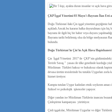
ÇKP İşgal Yönetimi 03 Mayıs’ı Bayram İlan Ett
Doğu Türkistan’daki Çin işgal yönetimi geçtiğimiz haf
açıkladı.Ancak.bu kararın halka duyurulması için hiç
bayramı ile ilgili hiç bir haber veya duyuru yapılmad
Bayramı tarihi belirlemiş olsa da bölge medyasının R
bulundu.
Doğu Türkistan’in Çin’in Açık Hava Hapishanes
Çin İşgal Yönetimi 2017’de ÇKP’nin güdümündeki Söz
Terörle Savaş ” yasası ile ülke genelinde kurduğu yüz
Müslüman Türkleri haksız ve hukuksuz olarak hapiste 
devasa üretim tesislerinde bu tutuklu Uygurları zorla köle
hizmet üretiyor.
Kampta tutulan Uygur kadınları etnik soykırım amacı ile 
fiziksel ve psikolojik işkenceler yapıyor.
Diğer yandan ise Müslüman Türklerin inancını bozarak y
Çinleştirme kampanyası yürütüyor.
Çinli işgalcılar, Müslüman Uygurlar ve diğer Türklerin