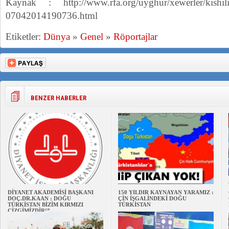
Kaynak : http://www.rfa.org/uyghur/xewerler/kishil
07042014190736.html
Etiketler:
Dünya
»
Genel
»
Röportajlar
BENZER HABERLER
DİYANET AKADEMİSİ BAŞKANI
150 YILDIR KAYNAYAN YARAMIZ :
DOÇ.DR.KAAN : DOĞU
ÇİN İŞGALİNDEKİ DOĞU
TÜRKİSTAN BİZİM KIRMIZI
TÜRKİSTAN
ÇİZGİMİZDİR!”