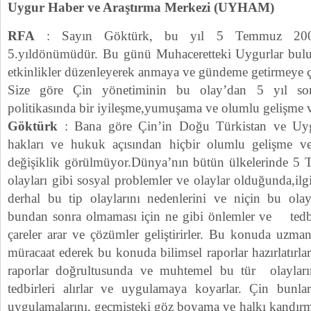
Uygur Haber ve Araştırma Merkezi (UYHAM)
RFA
: Sayın Göktürk, bu yıl 5 Temmuz 2009
5.yıldönümüdür. Bu günü Muhaceretteki Uygurlar bulund
etkinlikler düzenleyerek anmaya ve gündeme getirmeye ça
Size göre Çin yönetiminin bu olay’dan 5 yıl so
politikasında bir iyileşme,yumuşama ve olumlu gelişme 
Göktürk
: Bana göre Çin’in Doğu Türkistan ve Uygu
hakları ve hukuk açısından hiçbir olumlu gelişme ve
değişiklik görülmüyor.Dünya’nın bütün ülkelerinde 
olayları gibi sosyal problemler ve olaylar olduğunda,ilg
derhal bu tip olaylarını nedenlerini ve niçin bu ola
bundan sonra olmaması için ne gibi önlemler ve tedbi
çareler arar ve çözümler geliştirirler. Bu konuda uzma
müracaat ederek bu konuda bilimsel raporlar hazırlatırla
raporlar doğrultusunda ve muhtemel bu tür olayları
tedbirleri alırlar ve uygulamaya koyarlar. Çin bunla
uygulamalarını, geçmişteki göz boyama ve halkı kandırm