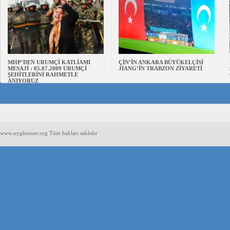
MHP’DEN URUMÇİ KATLİAMI
ÇİN’İN ANKARA BÜYÜKELÇİSİ
MESAJİ : 05.07.2009 URUMÇİ
JİANG’İN TRABZON ZİYARETİ
ŞEHİTLERİNİ RAHMETLE
ANIYORUZ
www.uyghurnet.org Tüm hakları saklıdır