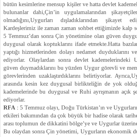
bütün kesimlerine mensup kişiler ve hatta devlet kademe
bulunanlar dahi,Çin’in uygulamalarından şikayetçiler
olmadığını,Uygurları dışladıklarından şikayet e
Kardeşlerimiz ile zaman zaman sohbet ettiğimizde kalp söz
5 Temmuz’dan sonra Çin yönetimine olan güven duygu
duygusal olarak koptuklarını ifade etmekte.Hatta bazılar
yaptığı hizmetlerinden dolayı nedamet duyduklarını v
ediyorlar. Olaylardan sonra devlet kademelerindeki U
güven duymadıklarını bu yüzden Uygur görevli ve memurl
görevlerinden uzaklaştırdıklarını belirtiyorlar. Ayrıca,U
arasında kesin kez duygusal birlikteliğin de yok olduğ
kademelerinde bu duygusal ve Ruhi ayrışmanın açık şe
ediyorlar.
RFA
: 5 Temmuz olayı, Doğu Türkistan’ın ve Uygurların
etkileri bakımından da çok büyük bir hadise olarak tarih
arası toplumun de dikkatini bölge’ye ve Uygurlar üzerin
Bu olaydan sonra Çin yönetimi, Uygurların ekonomik dur