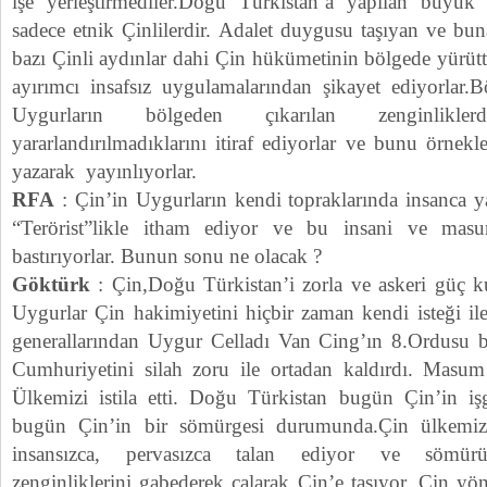
işe yerleştirmediler.Doğu Türkistan’a yapılan büyük 
sadece etnik Çinlilerdir. Adalet duygusu taşıyan ve bu
bazı Çinli aydınlar dahi Çin hükümetinin bölgede yürütt
ayırımcı insafsız uygulamalarından şikayet ediyorlar.B
Uygurların bölgeden çıkarılan zenginlikle
yararlandırılmadıklarını itiraf ediyorlar ve bunu örnekler
yazarak yayınlıyorlar.
RFA
: Çin’in Uygurların kendi topraklarında insanca ya
“Terörist”likle itham ediyor ve bu insani ve masum
bastırıyorlar. Bunun sonu ne olacak ?
Göktürk
: Çin,Doğu Türkistan’i zorla ve askeri güç kul
Uygurlar Çin hakimiyetini hiçbir zaman kendi isteği i
generallarından Uygur Celladı Van Cing’ın 8.Ordusu 
Cumhuriyetini silah zoru ile ortadan kaldırdı. Masum 
Ülkemizi istila etti. Doğu Türkistan bugün Çin’in iş
bugün Çin’in bir sömürgesi durumunda.Çin ülkemizi
insansızca, pervasızca talan ediyor ve sömürü
zenginliklerini gabederek çalarak Çin’e taşıyor. Çin 