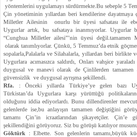
yöntemlerini uygulamayı sürdürmekte.Bu sebeple 5 Te
Çin yönetiminin yıllardan beri kendilerine dayatmaya
Milletler Ailesinin onurlu bir üyesi safsatası ile ebe
Uygurlar artık, bu safsataya inanmıyorlar. Uygurlar 
“Cunghua Milletler ailesi”’nin üyesi değil.tamame
olarak tanımlıyorlar. Çünkü, 5 Temmuz’da etnik göçmen 
sopalarla,Palalarla ve Silahalarla, yıllardan beri birlikt
Uygurlara acımasızca saldırdı, Onları vahşice yaraladı
duygusal ve manevi olarak de Çinlilerden tamamen ayr
güvensizlik ve duygusal ayrışma şekillendi.
Rfa.
: Önceki yıllarda Türkiye’ye gelen bazı U
Türkistan’da Uygurlara karşı yürüttüğü politikaların
olduğunu iddia ediyorlardı. Bunu dillendirenler mevc
gelenlerde ise,bu anlayışın tamamen değiştiğini görü
tamamı Çin’in icraatlarından şikayetçiler. Çin’
şekillendiğini görüyoruz. Siz bu görüşü katılıyor musun
Göktürk
: Elbette. Son gelenlerin tamamı,büyük kü