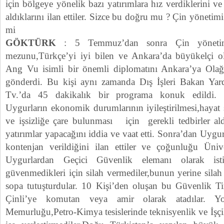
için bölgeye yönelik bazı yatırımlara hız verdiklerini v
aldıklarını ilan ettiler. Sizce bu doğru mu ? Çin yönetimi
mi
GÖKTÜRK
: 5 Temmuz’dan sonra Çin yönetimi
mezunu,Türkçe’yi iyi bilen ve Ankara’da büyükelçi 
Ang Vu isimli bir önemli diplomatını Ankara’ya Olağ
gönderdi. Bu kişi aynı zamanda Dış İşleri Bakan Yar
Tv.’da 45 dakikalık bir programa konuk edildi. 
Uygurların ekonomik durumlarının iyileştirilmesi,hayat s
ve işsizliğe çare bulunması için gerekli tedbirler a
yatırımlar yapacağını iddia ve vaat etti. Sonra’dan Uygurl
kontenjan verildiğini ilan ettiler ve çoğunluğu Üniv
Uygurlardan Geçici Güvenlik elemanı olarak istih
güvenmedikleri için silah vermediler,bunun yerine silah 
sopa tutuşturdular. 10 Kişi’den oluşan bu Güvenlik Tim
Çinli’ye komutan veya amir olarak atadılar. Y
Memurluğu,Petro-Kimya tesislerinde teknisyenlik ve İşçil