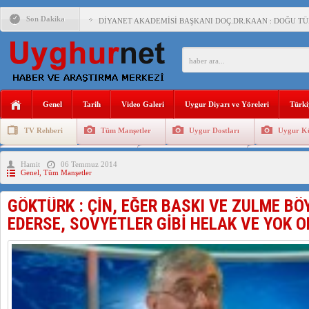
Son Dakika
DİYANET AKADEMİSİ BAŞKANI DOÇ.DR.KAAN : DOĞU TÜR
150 YILDIR KAYNAYAN YARAMIZ : ÇİN İŞGALİNDEKİ DO
ÇİN’İN UYGUR POLİTİKALARINI ÖVEN DİYANET AKADEM
MHP’DEN URUMÇİ KATLİAMI MESAJİ : 05.07.2009 URUM
Genel
Tarih
Video Galeri
Uygur Diyarı ve Yöreleri
Türki
ÇİN’İN ANKARA BÜYÜKELÇİSİ JİANG’İN TRABZON ZİYAR
TV Rehberi
Tüm Manşetler
Uygur Dostları
Uygur Kü
İŞGALCİ ÇİN’DEN “FETİHLER SULTANI MEHMET”DİZİSİN
Uygurlarda Düğün ve Cenaze
Uygur Geleneksel Tip
Uygur Gele
Hamit
06 Temmuz 2014
SAADET PARTİSİ İLÇE BAŞKANI : TEMMUZ AYI,DOĞU TÜR
Genel
,
Tüm Manşetler
İŞGALCİ ÇİN,DOĞU TÜRKİSTAN’DA EN AZ 143 BİN UYGU
GÖKTÜRK : ÇİN, EĞER BASKI VE ZULME B
EDERSE, SOVYETLER GİBİ HELAK VE YOK O
AZİZANA KAŞGAR : IŞIKLAR ALTINDA BİR VİTRİN Mİ, S