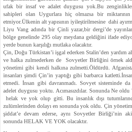
ufak bir insaf ve adalet duygusu yok.Bu zenginlikler
sahipleri olan Uygurlara hiç olmazsa bir miktarının 
etmiyor.Ülkenin alt yapısının iyileştirilmesine dahi ayırm
Liyu Vang adında bir Çinli yazar,bir dergi’de yayınl
bölge genelinde 295 olay meydana geldiğini ifade ediy
yerde bunun karşılığı mutlaka olacaktır.
Çin, Doğu Türkistan’i işgal ederken Stalin’den yardım 
ve halka zulmederken de Sovyetler Birliğini örnek ald
yönetimi gibi kendi halkına zulmetti.Öldürdü. Afganist
insanları şimdi Çin’in yaptığı gibi barbarca katletti.İn
etmedi. İnsan gibi davranmadı. Sovyet sisteminde da 
adelet duygusu yoktu. Acımasızdılar. Sonunda Ne oldu ?
helak ve yok olup gitti. Bu insanlık dışı tutumların
zulümlerinden dolayı en sonunda yok oldu. Çin yönetim
şiddat’e devam ederse, aynı Sovyetler Birliği’nin ak
sonunda HELAK VE YOK olacaktır.