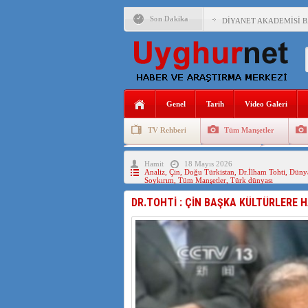
Son Dakika
DİYANET AKADEMİSİ B
150 YILDIR KAYNAYAN
ÇİN’İN UYGUR POLİTİ
MHP’DEN URUMÇİ KATL
Genel
Tarih
Video Galeri
ÇİN’İN ANKARA BÜYÜKE
TV Rehberi
Tüm Manşetler
İŞGALCİ ÇİN’DEN “FET
Uygurlarda Düğün ve Cenaze
Uygur 
Hamit
18 Mayıs 2026
SAADET PARTİSİ İLÇE 
Analiz
,
Çin
,
Doğu Türkistan
,
Dr.İlham Tohti
,
Düny
Soykırım
,
Tüm Manşetler
,
Türk dünyası
İŞGALCİ ÇİN,DOĞU TÜ
DR.TOHTİ : ÇİN BAŞKA KÜLTÜRLERE 
AZİZANA KAŞGAR : IŞI