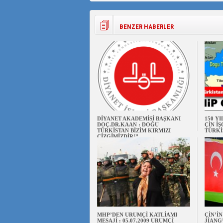
BENZER HABERLER
DİYANET AKADEMİSİ BAŞKANI
150 Y
DOÇ.DR.KAAN : DOĞU
ÇİN İ
TÜRKİSTAN BİZİM KIRMIZI
TÜRKİ
ÇİZGİMİZDİR!”
MHP’DEN URUMÇİ KATLİAMI
ÇİN’İ
MESAJİ : 05.07.2009 URUMÇİ
JİANG