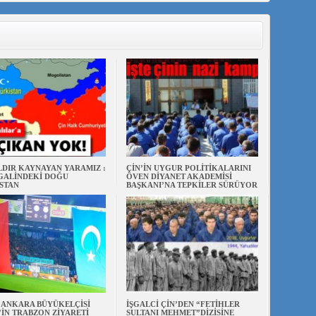
ILDIR KAYNAYAN YARAMIZ :
ÇİN’İN UYGUR POLİTİKALARINI
ŞGALİNDEKİ DOĞU
ÖVEN DİYANET AKADEMİSİ
STAN
BAŞKANI’NA TEPKİLER SÜRÜYOR
N ANKARA BÜYÜKELÇİSİ
İŞGALCİ ÇİN’DEN “FETİHLER
’İN TRABZON ZİYARETİ
SULTANI MEHMET”DİZİSİNE