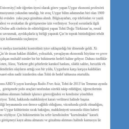
u University)’nde öğretim üyesi olarak görev yapan Uygur ekonomi profesörü
amuoyunun yakından tanıdığı, bir avuç Uygur bilim adamından biri olan 1969
vinden yaka paça gözaltına alındı. Bilgisayarları, cep telefonları ve yazılı
esi ve avukatları ile görüşmesine izin verilmiyor. Sosyal sorunlarla ilgili
 Online
adlı sitelerin de editörlüğünü yapan Tohti Doğu Türkistan’ın, resmî
 savunmak, ayrılıkçılarla iş birliği yaparak Çin’in toprak bütünlüğünü tehdit
için kullanmakla suçlanıyor.
ve medya üzerindeki kontrolünü iyice sıklaştırdığı bir dönemde geldi. Xi
in’de insan hakları ihlalleri, yolsuzluk, yavaşlayan ekonomik büyüme ve çevre
alışan muhalif isimler bir bir hükümetin hedefi haline geliyor. Dahası özellikle
en, Aksu, Yarkent gibi şehirlerde karakol baskını, silahlı saldırı, hırsızlık vb.
kilendirilen olayların arttığı son bir yılda, Uygurların karşı karşıya kaldıkları
ret eden nadir isimlerden olan Tohti de hedef tahtasına oturtuldu.
sonra ABD’li yayın kuruluşu
Radio Free Asia
, Tohti ile 2013’ün Temmuz ayında
 görüşmede polis araçları tarafından sürekli takip edildiğini, öğrencilerinin
altına alınması halinde işkence göreceğinden ve kendisine yöneltilen
iriyor. Tohti, hakkında mahkûmiyet kararı verilmesi halinde başına
diği beyanatında son derece sağlıklı olduğunu, vücudunda çürük olmadığını,
n ne Uygur kültürünün sıcak baktığını, mahkûmiyeti sırasında ölüm haberi
nı söylüyor. Çin hükümetinin bu sefer kendisinden “kurtulmakta” kararlı
görüşmeyi kayıt altına almasını ve gözaltına alınması halinde kamuoyu ile