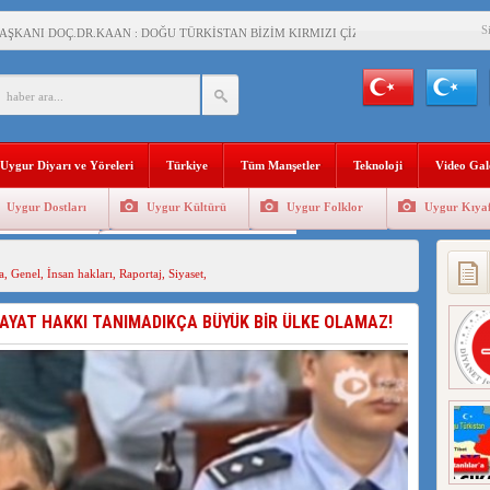
S
AŞKANI DOÇ.DR.KAAN : DOĞU TÜRKİSTAN BİZİM KIRMIZI ÇİZGİMİZDİR!”
 YARAMIZ : ÇİN İŞGALİNDEKİ DOĞU TÜRKİSTAN
KALARINI ÖVEN DİYANET AKADEMİSİ BAŞKANI’NA TEPKİLER SÜRÜYOR
İAMI MESAJİ : 05.07.2009 URUMÇİ ŞEHİTLERİNİ RAHMETLE ANIYORUZ
Uygur Diyarı ve Yöreleri
Türkiye
Tüm Manşetler
Teknoloji
Video Gal
LÇİSİ JİANG’İN TRABZON ZİYARETİ
Uygur Dostları
Uygur Kültürü
Uygur Folklor
Uygur Kıyaf
İHLER SULTANI MEHMET”DİZİSİNE GARİP SANSÜR VE HADSIZ İHTAR
Geleneksel Tip
Uygur Geleneksel Sporlar
BAŞKANI : TEMMUZ AYI,DOĞU TÜRKİSTAN İÇİN KATLİAM AYI DEĞİLDİR !
a
,
Genel
,
İnsan hakları
,
Raportaj
,
Siyaset
,
RKİSTAN’DA EN AZ 143 BİN UYGUR ÇOCUĞU AİLELERİNDEN KOPARDI
HAYAT HAKKI TANIMADIKÇA BÜYÜK BİR ÜLKE OLAMAZ!
KLAR ALTINDA BİR VİTRİN Mİ, SUSTURULMUŞBER HAFİZA Mİ?