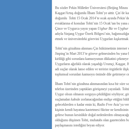
Bu sözler Pekin Milletler Üniversitesi (Beijing Minz
Kaşgar/Artuş doğumlu İlham Tohti’ye aittir. Çin’de k
doğumlu Tohti 15 Ocak 2014’te ocak ayında Pekin’deki e
evraklarına el konulan Tohti’nin 15 Ocak’tan bu yana ail
Çince ve Uygurca yayın yapan
Uighur Biz
ve
Uyghur
adıyla Sinjang Uygur Özerk Bölgesi’nin, bağımsızlığını
etmek ve üniversitedeki görevini Uygurları kışkırtmak 
Tohti’nin gözaltına alınması Çin hükümetinin internet 
Jinping’in Mart 2013’te göreve gelmesinden bu yana Ç
kirliliği gibi sorunlara kamuoyunun dikkatini çekmeye ç
Uygurların ağırlıklı olarak yaşadığı Urumçi, Kaşgar, Hot
adi suçlar olarak lanse edilen ve terörist örgütlerle iliş
toplumsal sorunları kamuoyu önünde dile getirmeye cesa
İlham Tohti’nin gözaltına alınmasından kısa bir süre 
telefon üzerinden yaptıkları görüşmeyi yayınladı. Tohti,
Uygur olsun olmasın sorguya çekildiğini söylüyor; göz
suçlamaları kabule zorlanacağından endişe ettiğini bild
geleceklerden o kadar emin ki,
Radio Free Asia
’ya ver
kişinin kendi hayatına kastetmesi fikrine ne kendisini
gelirse bunun kesinlikle doğal nedenlerden olmayacağı
olduğunu düşünen Tohti, muhatabı olan gazeteciden bu 
paylaşmasını istediğini beyan ediyor.