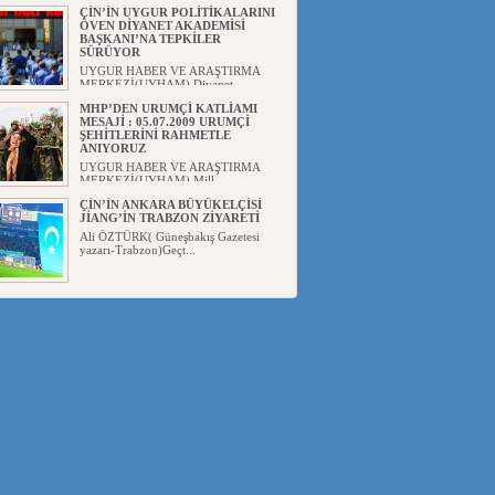
ÇİN’İN UYGUR POLİTİKALARINI
ÖVEN DİYANET AKADEMİSİ
BAŞKANI’NA TEPKİLER
SÜRÜYOR
UYGUR HABER VE ARAŞTIRMA
MERKEZİ(UYHAM) Diyanet
Akademis...
MHP’DEN URUMÇİ KATLİAMI
MESAJİ : 05.07.2009 URUMÇİ
ŞEHİTLERİNİ RAHMETLE
ANIYORUZ
UYGUR HABER VE ARAŞTIRMA
MERKEZİ(UYHAM) Mill...
ÇİN’İN ANKARA BÜYÜKELÇİSİ
JİANG’İN TRABZON ZİYARETİ
Ali ÖZTÜRK( Güneşbakış Gazetesi
yazarı-Trabzon)Geçt...
İŞGALCİ ÇİN’DEN “FETİHLER
SULTANI MEHMET”DİZİSİNE
GARİP SANSÜR VE HADSIZ İHTAR
Av. Oğuzhan ŞAHİN ÇİN'İN
TÜRKİYE'DE SANSÜR ARAYIŞI VE
...
SAADET PARTİSİ İLÇE BAŞKANI :
TEMMUZ AYI,DOĞU TÜRKİSTAN
İÇİN KATLİAM AYI DEĞİLDİR !
UYGUR HABER VE ARAŞTIRMA
MERKEZİ(UYHAM) Komünist
Çin'in...
İŞGALCİ ÇİN,DOĞU