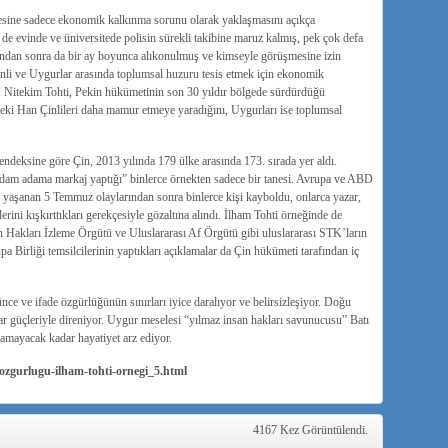
sine sadece ekonomik kalkınma sorunu olarak yaklaşmasını açıkça
 de evinde ve üniversitede polisin sürekli takibine maruz kalmış, pek çok defa
arından sonra da bir ay boyunca alıkonulmuş ve kimseyle görüşmesine izin
nli ve Uygurlar arasında toplumsal huzuru tesis etmek için ekonomik
or. Nitekim Tohti, Pekin hükümetinin son 30 yıldır bölgede sürdürdüğü
ki Han Çinlileri daha mamur etmeye yaradığını, Uygurları ise toplumsal
endeksine göre Çin, 2013 yılında 179 ülke arasında 173. sırada yer aldı.
adam adama markaj yaptığı” binlerce örnekten sadece bir tanesi. Avrupa ve ABD
 yaşanan 5 Temmuz olaylarından sonra binlerce kişi kayboldu, onlarca yazar,
ilerini kışkırttıkları gerekçesiyle gözaltına alındı. İlham Tohti örneğinde de
an Hakları İzleme Örgütü ve Uluslararası Af Örgütü gibi uluslararası STK’ların
 Birliği temsilcilerinin yaptıkları açıklamalar da Çin hükümeti tarafından iç
ce ve ifade özgürlüğünün sınırları iyice daralıyor ve belirsizleşiyor. Doğu
var güçleriyle direniyor. Uygur meselesi “yılmaz insan hakları savunucusu” Batı
lamayacak kadar hayatiyet arz ediyor.
ozgurlugu-ilham-tohti-ornegi_5.html
4167 Kez Görüntülendi.