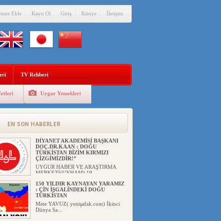
itene Ekle
Kayıt Ol
Giriş
Künye
İletişim
eri
TV Rehberi
etleri
Uygur Yemekleri
EN SON HABERLER
DİYANET AKADEMİSİ BAŞKANI
DOÇ.DR.KAAN : DOĞU
TÜRKİSTAN BİZİM KIRMIZI
ÇİZGİMİZDİR!”
UYGUR HABER VE ARAŞTIRMA
MERKEZİ(UYHAM) 19...
150 YILDIR KAYNAYAN YARAMIZ
: ÇİN İŞGALİNDEKİ DOĞU
TÜRKİSTAN
Mete YAVUZ( yenişafak.com) İkinci
Dünya Sa...