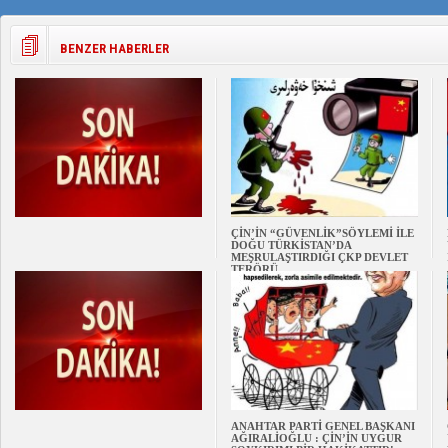
BENZER HABERLER
ÇİN’İN “GÜVENLİK”SÖYLEMİ İLE
DOĞU TÜRKİSTAN’DA
MEŞRULAŞTIRDIĞI ÇKP DEVLET
TERÖRÜ
ANAHTAR PARTİ GENEL BAŞKANI
AĞIRALİOĞLU : ÇİN’İN UYGUR