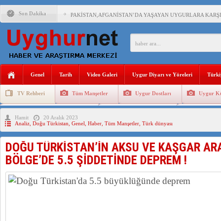
Son Dakika
PAKİSTAN,AFGANİSTAN’DA YAŞAYAN UYGURLARA KARŞI Ç
ANAHTAR PARTİ GENEL BAŞKANI AĞIRALİOĞLU : ÇİN’İN
ÇİN’İN DOĞU TÜRKİSTAN’DAKİ UYGULAMALARI SİSTEM
Genel
Tarih
Video Galeri
Uygur Diyarı ve Yöreleri
Türki
DİYANET AKADEMİSİ BAŞKANI DOÇ.DR.KAAN : DOĞU TÜR
TV Rehberi
Tüm Manşetler
Uygur Dostları
Uygur Kü
150 YILDIR KAYNAYAN YARAMIZ : ÇİN İŞGALİNDEKİ DO
Uygurlarda Düğün ve Cenaze
Uygur Geleneksel Tip
Uygur Gele
Hamit
20 Aralık 2023
ÇİN’İN UYGUR POLİTİKALARINI ÖVEN DİYANET AKADEM
Analiz
,
Doğu Türkistan
,
Genel
,
Haber
,
Tüm Manşetler
,
Türk dünyası
MHP’DEN URUMÇİ KATLİAMI MESAJİ : 05.07.2009 URUM
DOĞU TÜRKİSTAN’İN AKSU VE KAŞGAR AR
BÖLGE’DE 5.5 ŞİDDETİNDE DEPREM !