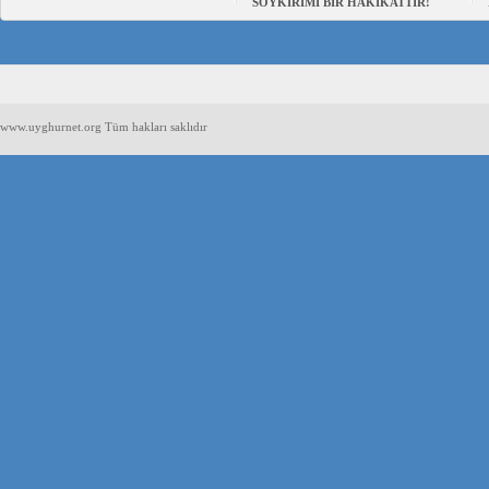
SOYKIRIMI BİR HAKİKATTIR!
www.uyghurnet.org Tüm hakları saklıdır