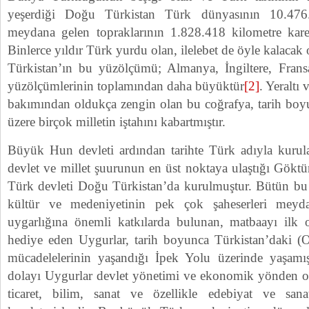
yeşerdiği Doğu Türkistan Türk dünyasının 10.476
meydana gelen topraklarının 1.828.418 kilometre kares
Binlerce yıldır Türk yurdu olan, ilelebet de öyle kalac
Türkistan’ın bu yüzölçümü; Almanya, İngiltere, Frans
yüzölçümlerinin toplamından daha büyüktür
[2]
. Yeraltı 
bakımından oldukça zengin olan bu coğrafya, tarih boyu
üzere birçok milletin iştahını kabartmıştır.
Büyük Hun devleti ardından tarihte Türk adıyla kurula
devlet ve millet şuurunun en üst noktaya ulaştığı Göktü
Türk devleti Doğu Türkistan’da kurulmuştur. Bütün bu
kültür ve medeniyetinin pek çok şaheserleri meyda
uygarlığına önemli katkılarda bulunan, matbaayı ilk o
hediye eden Uygurlar, tarih boyunca Türkistan’daki (
mücadelelerinin yaşandığı İpek Yolu üzerinde yaşam
dolayı Uygurlar devlet yönetimi ve ekonomik yönden old
ticaret, bilim, sanat ve özellikle edebiyat ve san