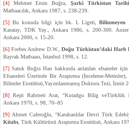
[4]
Mehmet Emin Buğra,
Şarkî Türkistan Tarih
Matbaacılık, Ankara 1987, s. 238-239.
[5]
Bu konuda bilgi için bk. L Ligeti,
Bilinmeyen 
Karatay, TDK Yay., Ankara 1986, s. 200-300. Anzerli
Ankara 2000, s. 15-20.
[6]
Forbes Andrew D.W.,
Doğu Türkistan’daki Harb B
Bayrak Matbaası, İstanbul 1998, s. 12.
[7]
Satuk Buğra Han hakkında anlatılan efsaneler iç
Efsaneleri Üzerinde Bir Araştırma (İnceleme-Metinler),
Bilimler Enstitüsü,Yayımlanmamış Doktora Tezi, İzmir 2
[8]
Reşit Rahmeti Arat, “Kutadgu Bilig veTürklük 
Ankara 1970, s. 98, 70–85
[9]
Ahmet Caferoğlu, “Karahanlılar Devri Türk Edebi
Kitabı
, Türk Kültürünü Araştırma Enstitüsü, Ankara 197