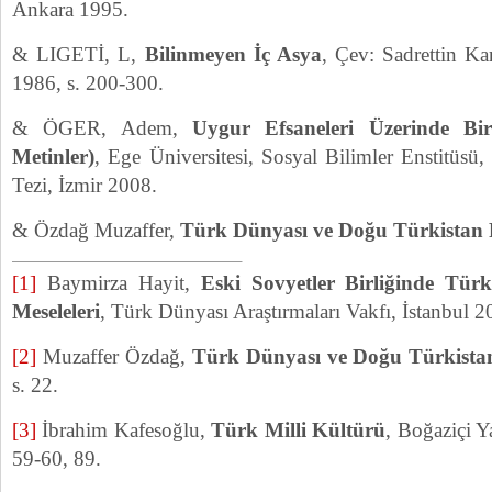
Ankara 1995.
& LIGETİ, L,
Bilinmeyen İç Asya
, Çev: Sadrettin K
1986, s. 200-300.
& ÖGER, Adem,
Uygur Efsaneleri Üzerinde Bir
Metinler)
, Ege Üniversitesi, Sosyal Bilimler Enstitüs
Tezi, İzmir 2008.
& Özdağ Muzaffer,
Türk Dünyası ve Doğu Türkistan P
[1]
Baymirza Hayit,
Eski Sovyetler Birliğinde Tür
Meseleleri
, Türk Dünyası Araştırmaları Vakfı, İstanbul 2
[2]
Muzaffer Özdağ,
Türk Dünyası ve Doğu Türkistan 
s. 22.
[3]
İbrahim Kafesoğlu,
Türk Milli Kültürü
, Boğaziçi Y
59-60, 89.