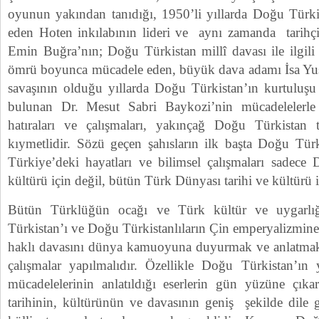
oyunun yakından tanıdığı, 1950’li yıllarda Doğu Türk
eden Hoten inkılabının lideri ve aynı zamanda tarih
Emin Buğra’nın; Doğu Türkistan millî davası ile ilgili 
ömrü boyunca mücadele eden, büyük dava adamı İsa Yus
savaşının olduğu yıllarda Doğu Türkistan’ın kurtuluşu 
bulunan Dr. Mesut Sabri Baykozi’nin mücadelelerle do
hatıraları ve çalışmaları, yakınçağ Doğu Türkistan t
kıymetlidir. Sözü geçen şahısların ilk başta Doğu Tü
Türkiye’deki hayatları ve bilimsel çalışmaları sadece 
kültürü için değil, bütün Türk Dünyası tarihi ve kültürü 
Bütün Türklüğün ocağı ve Türk kültür ve uygarlı
Türkistan’ı ve Doğu Türkistanlıların Çin emperyalizmin
haklı davasını dünya kamuoyuna duyurmak ve anlatmak i
çalışmalar yapılmalıdır. Özellikle Doğu Türkistan’ın y
mücadelelerinin anlatıldığı eserlerin gün yüzüne çıka
tarihinin, kültürünün ve davasının geniş şekilde dile g