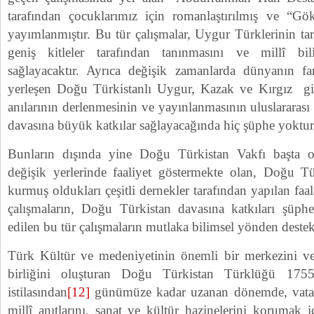
tarafından çocuklarımız için romanlaştırılmış ve “Gö
yayımlanmıştır. Bu tür çalışmalar, Uygur Türklerinin ta
geniş kitleler tarafından tanınmasını ve millî bi
sağlayacaktır. Ayrıca değişik zamanlarda dünyanın fa
yerleşen Doğu Türkistanlı Uygur, Kazak ve Kırgız gib
anılarının derlenmesinin ve yayınlanmasının uluslarara
davasına büyük katkılar sağlayacağında hiç şüphe yoktur
Bunların dışında yine Doğu Türkistan Vakfı başta 
değişik yerlerinde faaliyet göstermekte olan, Doğu Tür
kurmuş oldukları çeşitli dernekler tarafından yapılan faali
çalışmaların, Doğu Türkistan davasına katkıları şüph
edilen bu tür çalışmaların mutlaka bilimsel yönden deste
Türk Kültür ve medeniyetinin önemli bir merkezini ve
birliğini oluşturan Doğu Türkistan Türklüğü 175
istilasından
[12]
günümüze kadar uzanan dönemde, vatanla
millî anıtlarını, sanat ve kültür hazinelerini korumak 