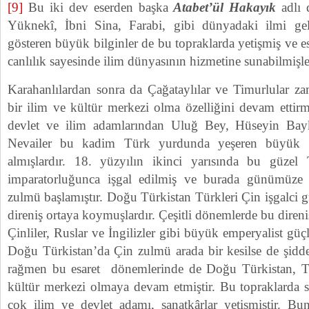
[9]
Bu iki dev eserden başka
Atabet’ül Hakayık
adlı 
Yüknekî, İbni Sina, Farabi, gibi dünyadaki ilmi geli
gösteren büyük bilginler de bu topraklarda yetişmiş ve es
canlılık sayesinde ilim dünyasının hizmetine sunabilmişle
Karahanlılardan sonra da Çağataylılar ve Timurlular 
bir ilim ve kültür merkezi olma özelliğini devam ettirm
devlet ve ilim adamlarından Uluğ Bey, Hüseyin Bay
Nevailer bu kadim Türk yurdunda yeşeren büyük T
almışlardır. 18. yüzyılın ikinci yarısında bu güz
imparatorluğunca işgal edilmiş ve burada günümüze
zulmü başlamıştır. Doğu Türkistan Türkleri Çin işgalci gü
direniş ortaya koymuşlardır. Çeşitli dönemlerde bu direni
Çinliler, Ruslar ve İngilizler gibi büyük emperyalist güçl
Doğu Türkistan’da Çin zulmü arada bir kesilse de şidde
rağmen bu esaret dönemlerinde de Doğu Türkistan, T
kültür merkezi olmaya devam etmiştir. Bu topraklarda s
çok ilim ve devlet adamı, sanatkârlar yetişmiştir. B