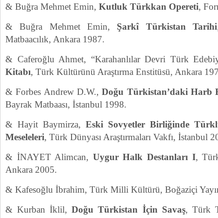
& Buğra Mehmet Emin,
Kutluk Türkkan Opereti
, Fo
& Buğra Mehmet Emin,
Şarkî Türkistan Tarihi
Matbaacılık, Ankara 1987.
& Caferoğlu Ahmet, “Karahanlılar Devri Türk Edebi
Kitabı
, Türk Kültürünü Araştırma Enstitüsü, Ankara 19
& Forbes Andrew D.W.,
Doğu Türkistan’daki Harb B
Bayrak Matbaası, İstanbul 1998.
& Hayit Baymirza,
Eski Sovyetler Birliğinde Türk
Meseleleri
, Türk Dünyası Araştırmaları Vakfı, İstanbul 2
& İNAYET Alimcan,
Uygur Halk Destanları I
, Tür
Ankara 2005.
& Kafesoğlu İbrahim, Türk Milli Kültürü, Boğaziçi Yayı
& Kurban İklil,
Doğu Türkistan İçin Savaş
, Türk 