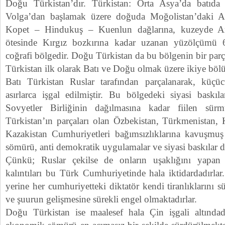
Doğu Türkistan’dır. Türkistan: Orta Asya’da batıd
Volga’dan başlamak üzere doğuda Moğolistan’daki A
Kopet – Hindukuş – Kuenlun dağlarına, kuzeyde Ara
ötesinde Kırgız bozkırına kadar uzanan yüzölçümü
coğrafi bölgedir. Doğu Türkistan da bu bölgenin bir parça
Türkistan ilk olarak Batı ve Doğu olmak üzere ikiye böl
Batı Türkistan Ruslar tarafından parçalanarak, küçüc
asırlarca işgal edilmiştir. Bu bölgedeki siyasi bask
Sovyetler Birliğinin dağılmasına kadar fiilen sür
Türkistan’ın parçaları olan Özbekistan, Türkmenistan, K
Kazakistan Cumhuriyetleri bağımsızlıklarına kavuşmuş
sömürü, anti demokratik uygulamalar ve siyasi baskılar 
Çünkü; Ruslar çekilse de onların uşaklığını yapan
kalıntıları bu Türk Cumhuriyetinde hala iktidardadırlar.
yerine her cumhuriyetteki diktatör kendi tiranlıklarını 
ve şuurun gelişmesine sürekli engel olmaktadırlar.
Doğu Türkistan ise maalesef hala Çin işgali altındad