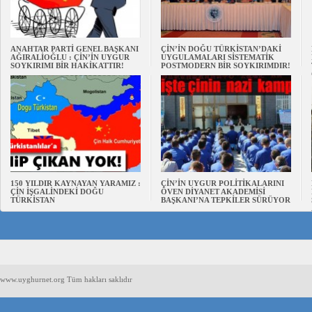
ANAHTAR PARTİ GENEL BAŞKANI
ÇİN’İN DOĞU TÜRKİSTAN’DAKİ
AĞIRALİOĞLU : ÇİN’İN UYGUR
UYGULAMALARI SİSTEMATİK
SOYKIRIMI BİR HAKİKATTIR!
POSTMODERN BİR SOYKIRIMDIR!
150 YILDIR KAYNAYAN YARAMIZ :
ÇİN’İN UYGUR POLİTİKALARINI
ÇİN İŞGALİNDEKİ DOĞU
ÖVEN DİYANET AKADEMİSİ
TÜRKİSTAN
BAŞKANI’NA TEPKİLER SÜRÜYOR
www.uyghurnet.org Tüm hakları saklıdır