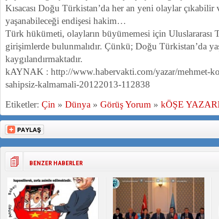
Kısacası Doğu Türkistan’da her an yeni olaylar çıkabilir 
yaşanabileceği endişesi hakim…
Türk hükümeti, olayların büyümemesi için Uluslararası
girişimlerde bulunmalıdır. Çünkü; Doğu Türkistan’da yaş
kaygılandırmaktadır.
kAYNAK : http://www.habervakti.com/yazar/mehmet-koc
sahipsiz-kalmamali-20122013-112838
Etiketler:
Çin
»
Dünya
»
Görüş Yorum
»
kÖŞE YAZAR
BENZER HABERLER