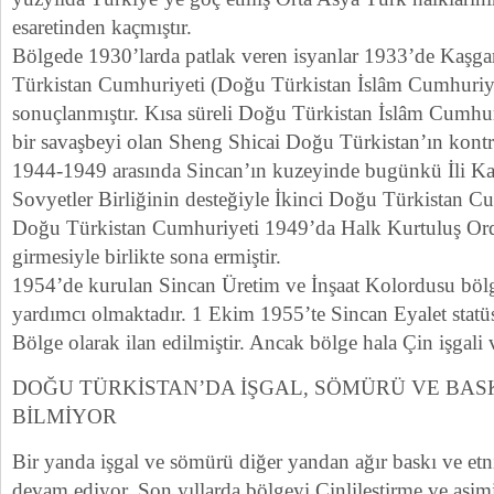
esaretinden kaçmıştır.
Bölgede 1930’larda patlak veren isyanlar 1933’de Kaşga
Türkistan Cumhuriyeti (Doğu Türkistan İslâm Cumhuriyet
sonuçlanmıştır. Kısa süreli Doğu Türkistan İslâm Cumhur
bir savaşbeyi olan Sheng Shicai Doğu Türkistan’ın kontro
1944-1949 arasında Sincan’ın kuzeyinde bugünkü İli K
Sovyetler Birliğinin desteğiyle İkinci Doğu Türkistan C
Doğu Türkistan Cumhuriyeti 1949’da Halk Kurtuluş Or
girmesiyle birlikte sona ermiştir.
1954’de kurulan Sincan Üretim ve İnşaat Kolordusu böl
yardımcı olmaktadır. 1 Ekim 1955’te Sincan Eyalet statü
Bölge olarak ilan edilmiştir. Ancak bölge hala Çin işgali
DOĞU TÜRKİSTAN’DA İŞGAL, SÖMÜRÜ VE BAS
BİLMİYOR
Bir yanda işgal ve sömürü diğer yandan ağır baskı ve etni
devam ediyor. Son yıllarda bölgeyi Çinlileştirme ve asimil