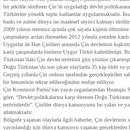
bir şekilde sürdüren Çin’in uyguladığı devlet politikasın
Türklerine yönelik toplu katliamlar uygulanmaktadır. İn
baskı ve zulme dünya ise maalesef seyirci kalmayı sürdür
2009 yılının temmuz ayında çok sayıda kişinin ölümüne
çatışmaların acıları dinmeden 2012 yılında yeniden kanlı 
Uygurlar ile Han Çinlileri arasında Çin devletinin kışkır
kanlı çatışmalarda binlerce Uygur Türkü katledilmişti. B
Türkistan’daki Çin devlet terörünü gün yüzüne çıkarmışt
Doğu Türkistan’da son çıkan olaylarda 35 kişi öldü ve ço
Geçmiş yıllarda Çin ordusu tarafından gerçekleştirilen sal
bir benzerinin tekrar edileceğinden endişe ediliyor.
Çin Komünist Partisi’nin yayın organlarından Huanqiu S
göre, “Devlet politikalarına karşı direnen Doğu Türkistanl
teröristlerdir”. Çinliler dünya kamuoyunu bu yalan ve yanl
atlatmaktadır.
Bölgede yaşanan olaylarla ilgili haberler, Çin devletinin
yayınlandığı için dünya kamuoyu yaşanan gerçeklerden h