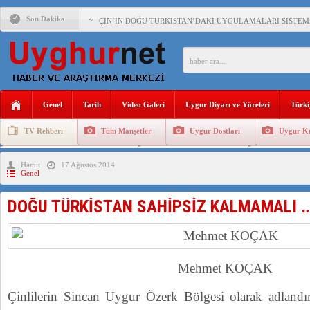
Son Dakika
ÇİN’İN DOĞU TÜRKİSTAN’DAKİ UYGULAMALARI SİSTEM
DİYANET AKADEMİSİ BAŞKANI DOÇ.DR.KAAN : DOĞU TÜR
150 YILDIR KAYNAYAN YARAMIZ : ÇİN İŞGALİNDEKİ DO
ÇİN’İN UYGUR POLİTİKALARINI ÖVEN DİYANET AKADEM
Genel
Tarih
Video Galeri
Uygur Diyarı ve Yöreleri
Türki
MHP’DEN URUMÇİ KATLİAMI MESAJİ : 05.07.2009 URUM
TV Rehberi
Tüm Manşetler
Uygur Dostları
Uygur Kü
ÇİN’İN ANKARA BÜYÜKELÇİSİ JİANG’İN TRABZON ZİYAR
Uygurlarda Düğün ve Cenaze
Uygur Geleneksel Tip
Uygur Gele
Hamit
17 Ağustos 2014
İŞGALCİ ÇİN’DEN “FETİHLER SULTANI MEHMET”DİZİSİN
Genel
SAADET PARTİSİ İLÇE BAŞKANI : TEMMUZ AYI,DOĞU TÜR
DOĞU TÜRKİSTAN SAHİPSİZ KALMAMALI …
İŞGALCİ ÇİN,DOĞU TÜRKİSTAN’DA EN AZ 143 BİN UYGU
Mehmet KOÇAK
Çinlilerin Sincan Uygur Özerk Bölgesi olarak adlandırd