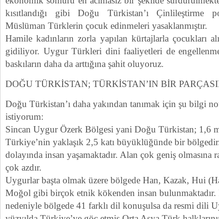
ekonomik sömürü en acımasız bir şekilde sürdürülmekte
kısıtlandığı gibi Doğu Türkistan’ı Çinlileştirme 
Müslüman Türklerin çocuk edinmeleri yasaklanmıştır.
Hamile kadınların zorla yapılan kürtajlarla çocukları al
gidiliyor. Uygur Türkleri dini faaliyetleri de engellen
baskıların daha da arttığına şahit oluyoruz.
DOĞU TÜRKİSTAN; TÜRKİSTAN’IN BİR PARÇASI
Doğu Türkistan’ı daha yakından tanımak için şu bilgi n
istiyorum:
Sincan Uygur Özerk Bölgesi yani Doğu Türkistan; 1,6 mi
Türkiye’nin yaklaşık 2,5 katı büyüklüğünde bir bölgedi
dolayında insan yaşamaktadır. Alan çok geniş olmasına 
çok azdır.
Uygurlar başta olmak üzere bölgede Han, Kazak, Hui (H
Moğol gibi birçok etnik kökenden insan bulunmaktadır. 
nedeniyle bölgede 41 farklı dil konuşulsa da resmi dili U
yüzyılda Türkiye’ye göç etmiş Orta Asya Türk halkların