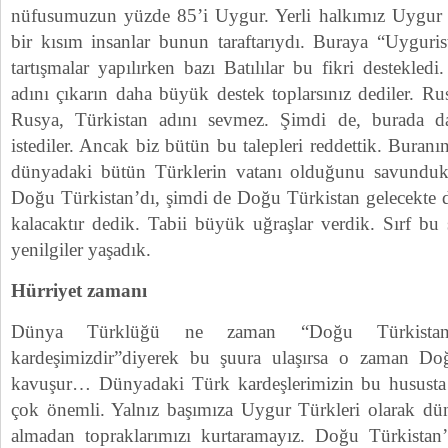
nüfusumuzun yüzde 85’i Uygur. Yerli halkımız Uygur T
bir kısım insanlar bunun taraftarıydı. Buraya “Uyguris
tartışmalar yapılırken bazı Batılılar bu fikri destekle
adını çıkarın daha büyük destek toplarsınız dediler. Ru
Rusya, Türkistan adını sevmez. Şimdi de, burada
istediler. Ancak biz bütün bu talepleri reddettik. Buran
dünyadaki bütün Türklerin vatanı olduğunu savunduk
Doğu Türkistan’dı, şimdi de Doğu Türkistan gelecekte 
kalacaktır dedik. Tabii büyük uğraşlar verdik. Sırf bu s
yenilgiler yaşadık.
Hürriyet zamanı
Dünya Türklüğü ne zaman “Doğu Türkistan 
kardeşimizdir”diyerek bu şuura ulaşırsa o zaman Doğ
kavuşur… Dünyadaki Türk kardeşlerimizin bu hususta b
çok önemli. Yalnız başımıza Uygur Türkleri olarak dün
almadan topraklarımızı kurtaramayız. Doğu Türkista