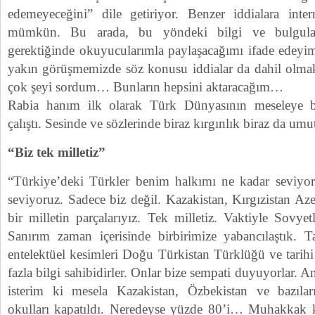
edemeyeceğini” dile getiriyor. Benzer iddialara inte
mümkün. Bu arada, bu yöndeki bilgi ve bulgula
gerektiğinde okuyucularımla paylaşacağımı ifade edeyim
yakın görüşmemizde söz konusu iddialar da dahil olma
çok şeyi sordum… Bunların hepsini aktaracağım…
Rabia hanım ilk olarak Türk Dünyasının meseleye b
çalıştı. Sesinde ve sözlerinde biraz kırgınlık biraz da umu
“Biz tek milletiz”
“Türkiye’deki Türkler benim halkımı ne kadar seviyor
seviyoruz. Sadece biz değil. Kazakistan, Kırgızistan Aze
bir milletin parçalarıyız. Tek milletiz. Vaktiyle Sovyetl
Sanırım zaman içerisinde birbirimize yabancılaştık. Ta
entelektüel kesimleri Doğu Türkistan Türklüğü ve tarih
fazla bilgi sahibidirler. Onlar bize sempati duyuyorlar. 
isterim ki mesela Kazakistan, Özbekistan ve bazıla
okulları kapatıldı. Neredeyse yüzde 80’i… Muhakkak k