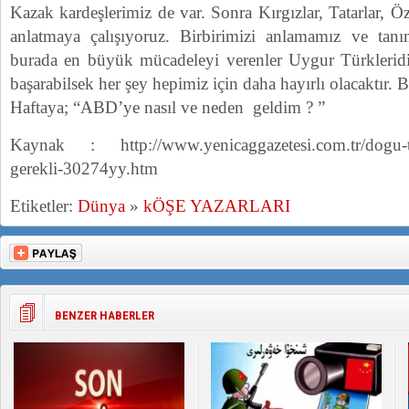
Kazak kardeşlerimiz de var. Sonra Kırgızlar, Tatarlar, Ö
anlatmaya çalışıyoruz. Birbirimizi anlamamız ve tan
burada en büyük mücadeleyi verenler Uygur Türkleridi
başarabilsek her şey hepimiz için daha hayırlı olacaktır.
Haftaya; “ABD’ye nasıl ve neden geldim ? ”
Kaynak : http://www.yenicaggazetesi.com.tr/dogu-turk
gerekli-30274yy.htm
Etiketler:
Dünya
»
kÖŞE YAZARLARI
BENZER HABERLER