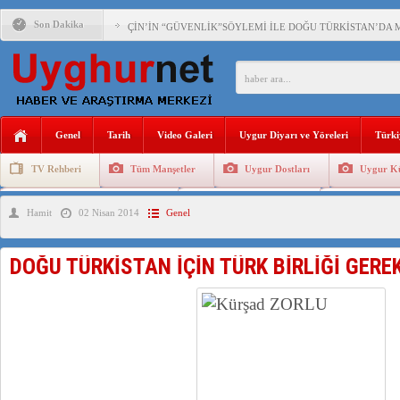
Son Dakika
ÇİN’İN “GÜVENLİK”SÖYLEMİ İLE DOĞU TÜRKİSTAN’DA 
PAKİSTAN,AFGANİSTAN’DA YAŞAYAN UYGURLARA KARŞI Ç
ANAHTAR PARTİ GENEL BAŞKANI AĞIRALİOĞLU : ÇİN’İN
Genel
Tarih
Video Galeri
Uygur Diyarı ve Yöreleri
Türki
ÇİN’İN DOĞU TÜRKİSTAN’DAKİ UYGULAMALARI SİSTEM
TV Rehberi
Tüm Manşetler
Uygur Dostları
Uygur Kü
DİYANET AKADEMİSİ BAŞKANI DOÇ.DR.KAAN : DOĞU TÜR
Uygurlarda Düğün ve Cenaze
Uygur Geleneksel Tip
Uygur Gele
Hamit
02 Nisan 2014
Genel
150 YILDIR KAYNAYAN YARAMIZ : ÇİN İŞGALİNDEKİ DO
ÇİN’İN UYGUR POLİTİKALARINI ÖVEN DİYANET AKADEM
DOĞU TÜRKİSTAN İÇİN TÜRK BİRLİĞİ GEREK
MHP’DEN URUMÇİ KATLİAMI MESAJİ : 05.07.2009 URUM