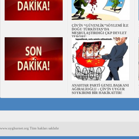
ÇİN’İN “GÜVENLİK”SÖYLEMİ İLE
DOĞU TÜRKİSTAN’DA
MEŞRULAŞTIRDIĞI ÇKP DEVLET
TERÖRÜ
ANAHTAR PARTİ GENEL BAŞKANI
AĞIRALİOĞLU : ÇİN’İN UYGUR
SOYKIRIMI BİR HAKİKATTIR!
www.uyghurnet.org Tüm hakları saklıdır