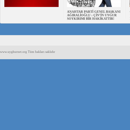
ANAHTAR PARTİ GENEL BAŞKANI
AĞIRALİOĞLU : ÇİN’İN UYGUR
SOYKIRIMI BİR HAKİKATTIR!
www.uyghurnet.org Tüm hakları saklıdır