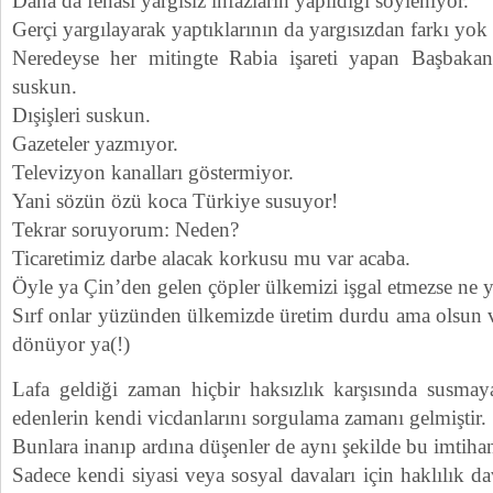
Daha da fenası yargısız infazların yapıldığı söyleniyor.
Gerçi yargılayarak yaptıklarının da yargısızdan farkı yok
Neredeyse her mitingte Rabia işareti yapan Başbakan
suskun.
Dışişleri suskun.
Gazeteler yazmıyor.
Televizyon kanalları göstermiyor.
Yani sözün özü koca Türkiye susuyor!
Tekrar soruyorum: Neden?
Ticaretimiz darbe alacak korkusu mu var acaba.
Öyle ya Çin’den gelen çöpler ülkemizi işgal etmezse ne y
Sırf onlar yüzünden ülkemizde üretim durdu ama olsun va
dönüyor ya(!)
Lafa geldiği zaman hiçbir haksızlık karşısında susmay
edenlerin kendi vicdanlarını sorgulama zamanı gelmiştir.
Bunlara inanıp ardına düşenler de aynı şekilde bu imtiha
Sadece kendi siyasi veya sosyal davaları için haklılık da