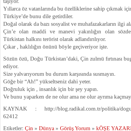
taşıyor.
Yıllarca öz vatanlarında bu özelliklerine sahip çıkmak içi
Türkiye’de bunu dile getirdiler.
Doğal olarak da bazı sosyalist ve muhafazakarların ilgi al
Çin’e olan maddi ve manevi yakınlığın olan sözde-
Türkistan halkını terörist olarak adlandırılıyor.
Çıkar , haklılığın önünü böyle geçiveriyor işte.
Sözün özü, Doğu Türkistan’daki, Çin zulmü fırtınası bu
ediyor.
Size yalvarıyorum bu durum karşısında susmayın.
Göğe bir “Ah!” yükseltseniz dahi yeter.
Doğruluk için , insanlık için bir şey yapın.
Ve bunu yaparken de ne olur ama ne olur ayrıma kaçmay
KAYNAK : http://blog.radikal.com.tr/politika/dogu-t
62412
Etiketler:
Çin
»
Dünya
»
Görüş Yorum
»
kÖŞE YAZAR