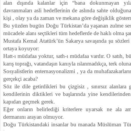
alan dışında kalanlar için “bana dokunmayan yıl
davranmaları asli hedeflerinin de aslında sahte olduğuna 
kişi , olay ya da zaman ve mekana göre değişiklik gösterm
Bu yüzden bugün Doğu Türkistan’da yaşanan zulme sessi
mücadele alanı seçtikleri tüm hedeflerde de haklı olma şan
Mustafa Kemal Atatürk’ün Sakarya savaşında şu sözleri 
ortaya koyuyor:
Hatt-ı müdafaa yoktur, sath-ı müdafaa vardır. O satıh, b
karış toprağı, vatandaşın kanıyla ıslanmadıkça, terk olun
Sosyalistlerin enternasyonalizmi , ya da muhafazakarları
gerçekçi acaba?
Söz ile dile getirdikleri bu çizgisiz , sınırsız alanlar
kendilerinin diktikleri ve başlarında yine kendilerind
kapıdan geçmek gerek.
Eğer onların belirlediği kriterlere uyarsak ne ala 
dermanını arayan olmuyor.
Doğu Türkistandaki insanlar bu manada Müslüman Türkl