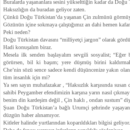
Buralarda yaşananlara sesini yükselttiğin kadar da Doğu T
Haksızlığın da buradan geliyor zaten.
Çünkü Doğu Türkistan’da yaşanan Çin zulmünü görmü
Gözünün içine sokmaya çalıştığımız an dahi hemen kafan
Peki neden?
Doğu Türkistan davasını “milliyetçi jargon” olarak görd
Hadi konuşalım biraz.
Mesela ilk senden başlayalım sevgili sosyalist; “Eğer
görürsen, bil ki başım; yere düşmüş birini kaldırmak
Che’nin sözü sence sadece kendi düşüncenize yakın olanla
tüm insanlık için mi?
Ya sen sayın muhafazakar , “Haksızlık karşısında susan d
sahibi Peygamber efendimizin karşına yarın nasıl çıkma
benim din kardeşim değil , Çin haklı , ondan sustum” di
Şuan Doğu Türkistan’a bağlı Urumçi şehrinde yaşayan
düzgün haber alınamıyor.
Kitleler halinde yurtlarından koparıldıkları bilgisi geliyor