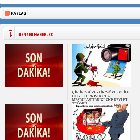
BENZER HABERLER
ÇİN’İN “GÜVENLİK”SÖYLEMİ İLE
DOĞU TÜRKİSTAN’DA
MEŞRULAŞTIRDIĞI ÇKP DEVLET
TERÖRÜ