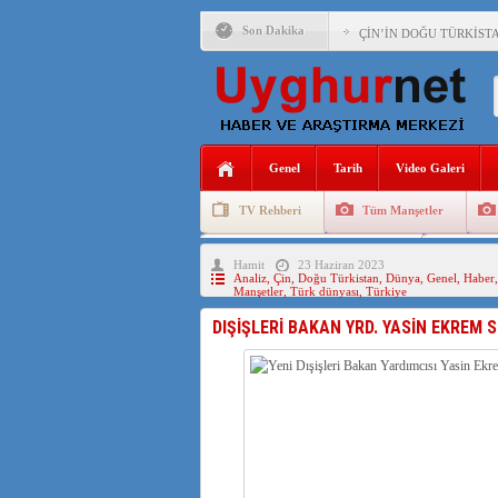
Son Dakika
ÇİN’İN DOĞU TÜRKİST
DİYANET AKADEMİSİ B
150 YILDIR KAYNAYAN
ÇİN’İN UYGUR POLİTİ
Genel
Tarih
Video Galeri
MHP’DEN URUMÇİ KATL
TV Rehberi
Tüm Manşetler
ÇİN’İN ANKARA BÜYÜKE
Uygurlarda Düğün ve Cenaze
Uygur 
Hamit
23 Haziran 2023
İŞGALCİ ÇİN’DEN “FET
Analiz
,
Çin
,
Doğu Türkistan
,
Dünya
,
Genel
,
Haber
Manşetler
,
Türk dünyası
,
Türkiye
SAADET PARTİSİ İLÇE 
DIŞİŞLERİ BAKAN YRD. YASİN EKREM SE
İŞGALCİ ÇİN,DOĞU TÜ