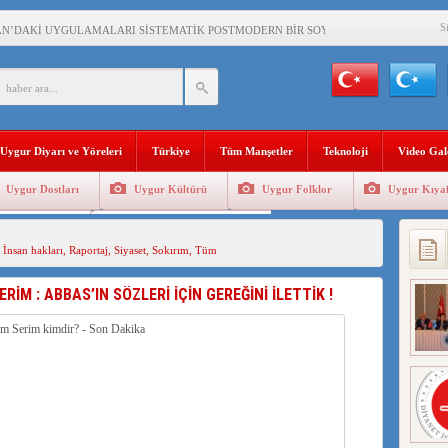
S
AN’DAKİ UYGULAMALARI SİSTEMATİK POSTMODERN BİR SOYKIRIMDIR!
AŞKANI DOÇ.DR.KAAN : DOĞU TÜRKİSTAN BİZİM KIRMIZI ÇİZGİMİZDİR!”
 YARAMIZ : ÇİN İŞGALİNDEKİ DOĞU TÜRKİSTAN
KALARINI ÖVEN DİYANET AKADEMİSİ BAŞKANI’NA TEPKİLER SÜRÜYOR
Uygur Diyarı ve Yöreleri
Türkiye
Tüm Manşetler
Teknoloji
Video Gal
İAMI MESAJİ : 05.07.2009 URUMÇİ ŞEHİTLERİNİ RAHMETLE ANIYORUZ
Uygur Dostları
Uygur Kültürü
Uygur Folklor
Uygur Kıyaf
LÇİSİ JİANG’İN TRABZON ZİYARETİ
Geleneksel Tip
Uygur Geleneksel Sporlar
İHLER SULTANI MEHMET”DİZİSİNE GARİP SANSÜR VE HADSIZ İHTAR
,
İnsan hakları
,
Raportaj
,
Siyaset
,
Sokırım
,
Tüm
BAŞKANI : TEMMUZ AYI,DOĞU TÜRKİSTAN İÇİN KATLİAM AYI DEĞİLDİR !
RİM : ABBAS’IN SÖZLERİ İÇİN GEREĞİNİ İLETTİK !
RKİSTAN’DA EN AZ 143 BİN UYGUR ÇOCUĞU AİLELERİNDEN KOPARDI