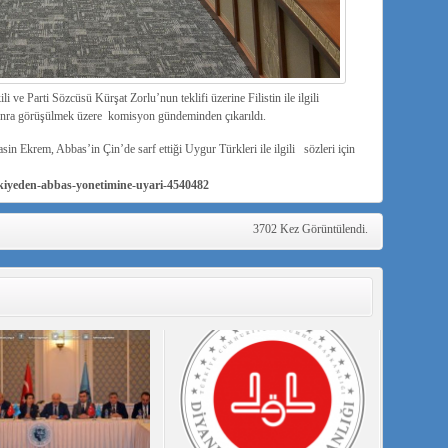
i ve Parti Sözcüsü Kürşat Zorlu’nun teklifi üzerine
Filistin ile ilgili
 sonra görüşülmek üzere komisyon gündeminden çıkarıldı.
n Ekrem, Abbas’in Çin’de sarf ettiği Uygur Türkleri ile ilgili sözleri için
kiyeden-abbas-yonetimine-uyari-4540482
3702 Kez Görüntülendi.