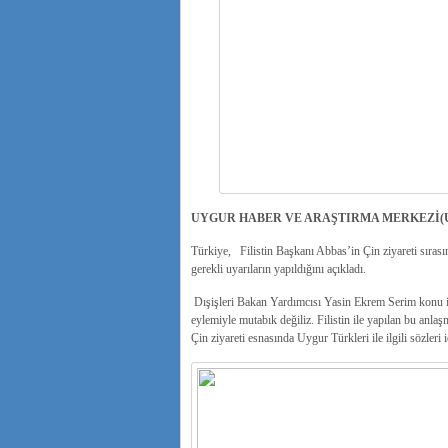
UYGUR HABER VE ARAŞTIRMA MERKEZİ(
Türkiye, Filistin Başkanı Abbas’in Çin ziyareti sırasın
gerekli uyarıların yapıldığını açıkladı.
Dışişleri Bakan Yardımcısı Yasin Ekrem Serim konu ile i
eylemiyle mutabık değiliz. Filistin ile yapılan bu anla
Çin ziyareti esnasında Uygur Türkleri ile ilgili sözleri