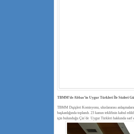
TBMM’de Abbas’in Uygur Türkleri İle Sözleri G
TBMM Dışişleri Komisyonu, uluslararası anlaşmaların
başkanlığında toplandı. 23 kanun teklifinin kabul edil
için bulunduğu Çin’de
Uygur Türkleri hakkında sarf e