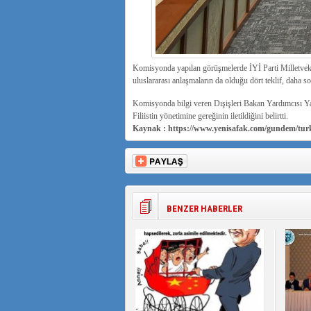
Komisyonda yapılan görüşmelerde İYİ Parti Milletvekil
uluslararası anlaşmaların da olduğu dört teklif, daha
Komisyonda bilgi veren Dışişleri Bakan Yardımcısı Yasi
Filiistin yönetimine gereğinin iletildiğini belirtti.
Kaynak : https://www.yenisafak.com/gundem/tur
BENZER HABERLER