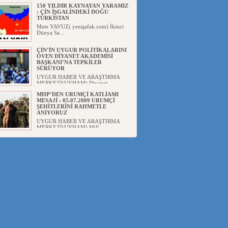
150 YILDIR KAYNAYAN YARAMIZ
: ÇİN İŞGALİNDEKİ DOĞU
TÜRKİSTAN
Mete YAVUZ( yenişafak.com) İkinci
Dünya Sa...
ÇİN’İN UYGUR POLİTİKALARINI
ÖVEN DİYANET AKADEMİSİ
BAŞKANI’NA TEPKİLER
SÜRÜYOR
UYGUR HABER VE ARAŞTIRMA
MERKEZİ(UYHAM) Diyanet
Akademis...
MHP’DEN URUMÇİ KATLİAMI
MESAJİ : 05.07.2009 URUMÇİ
ŞEHİTLERİNİ RAHMETLE
ANIYORUZ
UYGUR HABER VE ARAŞTIRMA
MERKEZİ(UYHAM) Mill...
ÇİN’İN ANKARA BÜYÜKELÇİSİ
JİANG’İN TRABZON ZİYARETİ
Ali ÖZTÜRK( Güneşbakış Gazetesi
yazarı-Trabzon)Geçt...
İŞGALCİ ÇİN’DEN “FETİHLER
SULTANI MEHMET”DİZİSİNE
GARİP SANSÜR VE HADSIZ İHTAR
Av. Oğuzhan ŞAHİN ÇİN'İN
TÜRKİYE'DE SANSÜR ARAYIŞI VE
...
SAADET PARTİSİ İLÇE BAŞKANI :