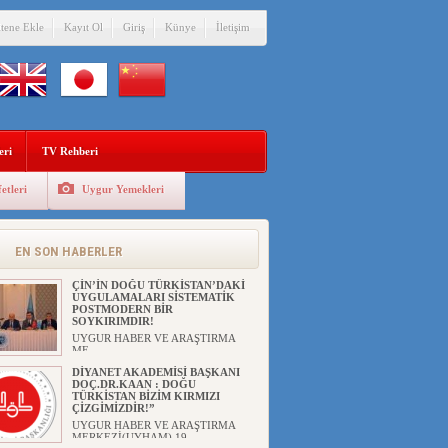
itene Ekle
Kayıt Ol
Giriş
Künye
İletişim
eri
TV Rehberi
etleri
Uygur Yemekleri
ANAHTAR PARTİ GENEL
BAŞKANI AĞIRALİOĞLU : ÇİN’İN
UYGUR SOYKIRIMI BİR
HAKİKATTIR!
EN SON HABERLER
UYGUR HABER VE ARAŞTIRMA
MERKEZİ Anahtar Parti Genel
Başka...
ÇİN’İN DOĞU TÜRKİSTAN’DAKİ
UYGULAMALARI SİSTEMATİK
POSTMODERN BİR
SOYKIRIMDIR!
UYGUR HABER VE ARAŞTIRMA
ME...
DİYANET AKADEMİSİ BAŞKANI
DOÇ.DR.KAAN : DOĞU
TÜRKİSTAN BİZİM KIRMIZI
ÇİZGİMİZDİR!”
UYGUR HABER VE ARAŞTIRMA
MERKEZİ(UYHAM) 19...