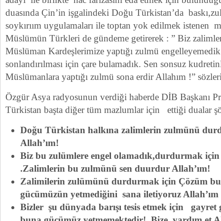
duasında Çin’in işgalindeki Doğu Türkistan’da baskı,zu
soykırıım uygulamaları ile toptan yok edilmek istenen
Müslümün Türkleri de gündeme getirerek : ” Biz zalimle
Müslüman Kardeşlerimize yaptığı zulmü engelleyemedi
sonlandırılması için çare bulamadık. Sen sonsuz kudreti
Müslümanlara yaptığı zulmü sona erdir Allahım !” sözleri il
Özgür Asya radyosunun verdiği haberde DİB Başkanı P
Türkistan başta diğer tüm mazlumlar için ettiği dualar şö
Doğu Türkistan halkına zalimlerin zulmünü du
Allah’ım!
Biz bu zulümlere engel olamadık,durdurmak için
.Zalimlerin bu zulmünü sen duurdur Allah’ım!
Zalimilerin zulümünü durdurmak için Çözüm bu
gücümüzün yetmediğini sana iletiyoruz Allah’ım
Bizler şu dünyada barışı tesis etmek için gayret 
buna gücümüz yetmemektedir! Bize yardım et Al