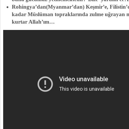
Rohingya’dan(Myanmar’dan) Keşmir’e, Filistin’
kadar Müslüman topraklarında zulme uğrayan m
kurtar Allah’ım…