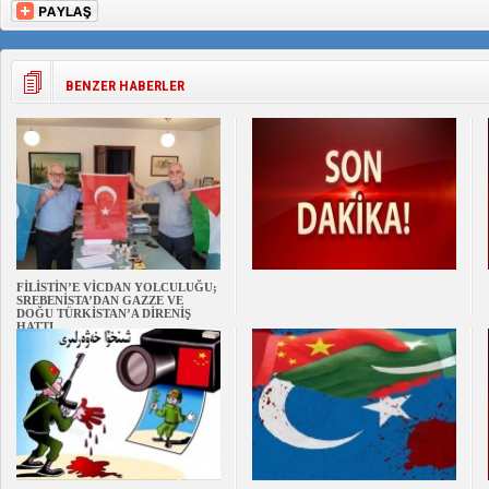
BENZER HABERLER
FİLİSTİN’E VİCDAN YOLCULUĞU;
SREBENİSTA’DAN GAZZE VE
DOĞU TÜRKİSTAN’A DİRENİŞ
HATTI