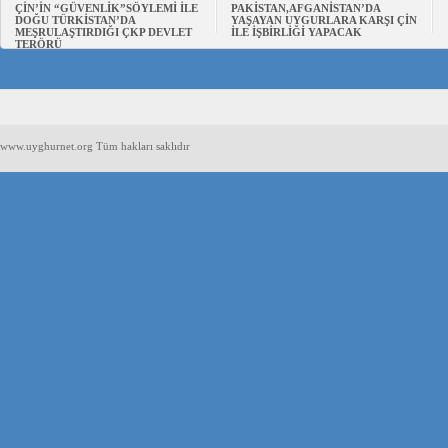
ÇİN’İN “GÜVENLİK”SÖYLEMİ İLE
PAKİSTAN,AFGANİSTAN’DA
DOĞU TÜRKİSTAN’DA
YAŞAYAN UYGURLARA KARŞI ÇİN
MEŞRULAŞTIRDIĞI ÇKP DEVLET
İLE İŞBİRLİĞİ YAPACAK
TERÖRÜ
www.uyghurnet.org Tüm hakları saklıdır