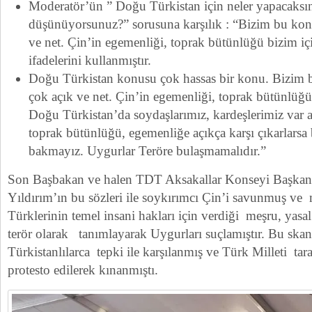
Moderatör’ün ” Doğu Türkistan için neler yapacaksı
düşünüyorsunuz?” sorusuna karşılık : “Bizim bu ko
ve net. Çin’in egemenliği, toprak bütünlüğü bizim iç
ifadelerini kullanmıştır.
Doğu Türkistan konusu çok hassas bir konu. Bizim
çok açık ve net. Çin’in egemenliği, toprak bütünlüğü
Doğu Türkistan’da soydaşlarımız, kardeşlerimiz var am
toprak bütünlüğü, egemenliğe açıkça karşı çıkarlarsa
bakmayız. Uygurlar Teröre bulaşmamalıdır.”
Son Başbakan ve halen TDT Aksakallar Konseyi Başkanl
Yıldırım’ın bu sözleri ile soykırımcı Çin’i savunmuş v
Türklerinin temel insani hakları için verdiği meşru, yasal
terör olarak tanımlayarak Uygurları suçlamıştır. Bu sk
Türkistanlılarca tepki ile karşılanmış ve Türk Milleti tara
protesto edilerek kınanmıştı.