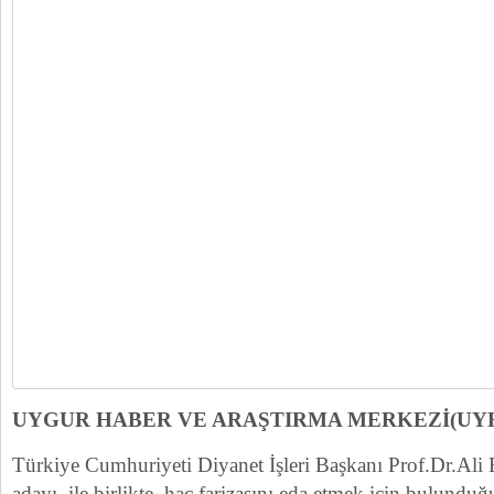
UYGUR HABER VE ARAŞTIRMA MERKEZİ(UY
Türkiye Cumhuriyeti Diyanet İşleri Başkanı Prof.Dr.Ali
adayı ile birlikte hac farizasını eda etmek için bulunduğu