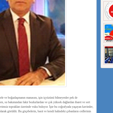
dele ve boğazlaşmanın manasını, işin içyüzünü bilmeyenler pek de
n, su bakımından fakir bozkırlardan ve çok yüksek dağlardan ibaret ve sert
verimsiz toprakları üzerinde vuku buluyor. İşte bu coğrafyada yaşayan kavimler,
 olarak görüldü. Bu göçebelerin, basit ve kendi halindeki çobanların cedlerinin