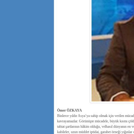
Ömer ÖZKAYA
Binlerce yıldır Asya’ya sahip olmak için verilen müca
kavrayamazlar. Görünüşte mücadele, büyük kısmı çölde
tabiat şartlarının hâkim olduğu, velhasıl dünyanın en 
kabileler, uzun müddet iptidai, garabet örneği yığınlar