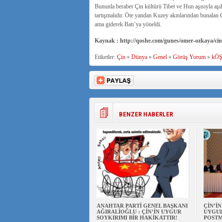
Bununla beraber Çin kültürü Tibet ve Hun aşısıyla aşı
tartışmalıdır. Öte yandan Kuzey akınlarından bunalan Ç
ama giderek Batı’ya yöneldi.
Kaynak : http://qoshe.com/gunes/omer-ozkaya/cin-
Etiketler:
Çin
»
Dünya
»
Genel
»
Görüş Yorum
»
kÖ
BENZER HABERLER
ANAHTAR PARTİ GENEL BAŞKANI
ÇİN’İ
AĞIRALİOĞLU : ÇİN’İN UYGUR
UYGUL
SOYKIRIMI BİR HAKİKATTIR!
POSTM