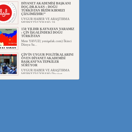
DİYANET AKADEMİSİ BAŞKANI
DOÇ.DR.KAAN : DOĞU
TÜRKİSTAN BİZİM KIRMIZI
ÇİZGİMİZDİR!”
UYGUR HABER VE ARAŞTIRMA
MERKEZİ(UYHAM) 19...
150 YILDIR KAYNAYAN YARAMIZ
: ÇİN İŞGALİNDEKİ DOĞU
TÜRKİSTAN
Mete YAVUZ( yenişafak.com) İkinci
Dünya Sa...
ÇİN’İN UYGUR POLİTİKALARINI
ÖVEN DİYANET AKADEMİSİ
BAŞKANI’NA TEPKİLER
SÜRÜYOR
UYGUR HABER VE ARAŞTIRMA
MERKEZİ(UYHAM) Diyanet
Akademis...
MHP’DEN URUMÇİ KATLİAMI
MESAJİ : 05.07.2009 URUMÇİ
ŞEHİTLERİNİ RAHMETLE
ANIYORUZ
UYGUR HABER VE ARAŞTIRMA
MERKEZİ(UYHAM) Mill...
ÇİN’İN ANKARA BÜYÜKELÇİSİ
JİANG’İN TRABZON ZİYARETİ
Ali ÖZTÜRK( Güneşbakış Gazetesi
yazarı-Trabzon)Geçt...
İŞGALCİ ÇİN’DEN “FETİHLER