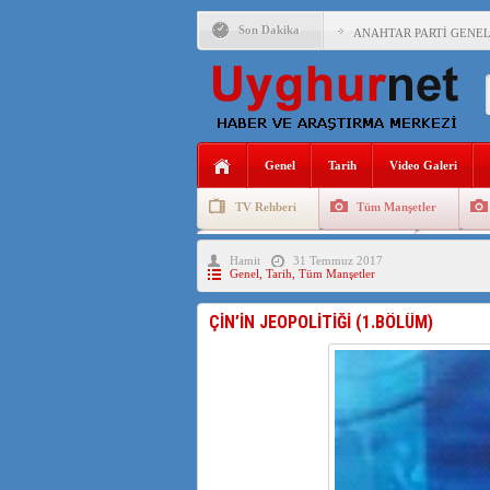
Son Dakika
ANAHTAR PARTİ GENEL 
ÇİN’İN DOĞU TÜRKİST
DİYANET AKADEMİSİ B
150 YILDIR KAYNAYAN
Genel
Tarih
Video Galeri
ÇİN’İN UYGUR POLİTİ
TV Rehberi
Tüm Manşetler
MHP’DEN URUMÇİ KATL
Uygurlarda Düğün ve Cenaze
Uygur 
Hamit
31 Temmuz 2017
ÇİN’İN ANKARA BÜYÜKE
Genel
,
Tarih
,
Tüm Manşetler
İŞGALCİ ÇİN’DEN “FET
ÇİN’İN JEOPOLİTİĞİ (1.BÖLÜM)
SAADET PARTİSİ İLÇE 
İŞGALCİ ÇİN,DOĞU TÜ