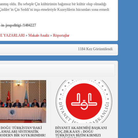
lanmış oldu. Bu sebeple Çin kültürünün bağımsız bir kültür olup olmadığı
inliler’in Çin Seddi’ni inşa etmeleriyle Kuzeylilerin hücumları sona ermedi
in-jeopolitigi-/1404227
ŞE YAZARLARI
»
Makale Analiz
»
Röportajlar
1184 Kez Görüntülendi.
N DOĞU TÜRKİSTAN’DAKİ
DİYANET AKADEMİSİ BAŞKANI
AMALARI SİSTEMATİK
DOÇ.DR.KAAN : DOĞU
ODERN BİR SOYKIRIMDIR!
TÜRKİSTAN BİZİM KIRMIZI