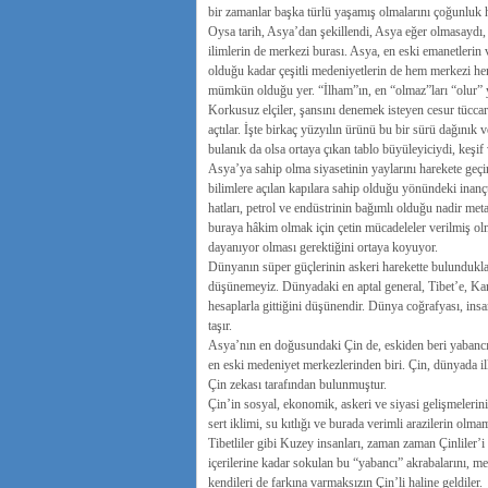
bir zamanlar başka türlü yaşamış olmalarını çoğunluk h
Oysa tarih, Asya’dan şekillendi, Asya eğer olmasaydı,
ilimlerin de merkezi burası. Asya, en eski emanetlerin 
olduğu kadar çeşitli medeniyetlerin de hem merkezi he
mümkün olduğu yer. “İlham”ın, en “olmaz”ları “olur” y
Korkusuz elçiler, şansını denemek isteyen cesur tüccarla
açtılar. İşte birkaç yüzyılın ürünü bu bir sürü dağınık v
bulanık da olsa ortaya çıkan tablo büyüleyiciydi, keşi
Asya’ya sahip olma siyasetinin yaylarını harekete geçir
bilimlere açılan kapılara sahip olduğu yönündeki inan
hatları, petrol ve endüstrinin bağımlı olduğu nadir meta
buraya hâkim olmak için çetin mücadeleler verilmiş ol
dayanıyor olması gerektiğini ortaya koyuyor.
Dünyanın süper güçlerinin askeri harekette bulundukları, i
düşünemeyiz. Dünyadaki en aptal general, Tibet’e, Kam
hesaplarla gittiğini düşünendir. Dünya coğrafyası, insan
taşır.
Asya’nın en doğusundaki Çin de, eskiden beri yabancılar 
en eski medeniyet merkezlerinden biri. Çin, dünyada ilk
Çin zekası tarafından bulunmuştur.
Çin’in sosyal, ekonomik, askeri ve siyasi gelişmelerini
sert iklimi, su kıtlığı ve burada verimli arazilerin ol
Tibetliler gibi Kuzey insanları, zaman zaman Çinliler’i e
içerilerine kadar sokulan bu “yabancı” akrabalarını, m
kendileri de farkına varmaksızın Çin’li haline geldiler.