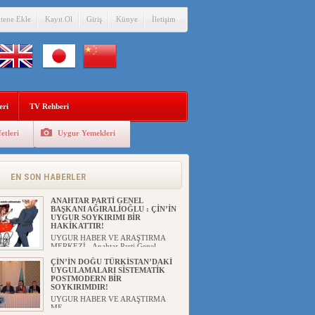
itene Ekle
Kayıt Ol
Giriş
Künye
İletişim
eri
TV Rehberi
etleri
Uygur Yemekleri
EN SON HABERLER
ANAHTAR PARTİ GENEL
BAŞKANI AĞIRALİOĞLU : ÇİN’İN
UYGUR SOYKIRIMI BİR
HAKİKATTIR!
UYGUR HABER VE ARAŞTIRMA
MERKEZİ Anahtar Parti Genel
Başka...
ÇİN’İN DOĞU TÜRKİSTAN’DAKİ
UYGULAMALARI SİSTEMATİK
POSTMODERN BİR
SOYKIRIMDIR!
UYGUR HABER VE ARAŞTIRMA
ME...