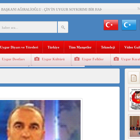
S
BAŞKANI AĞIRALİOĞLU : ÇİN’İN UYGUR SOYKIRIMI BİR HAKİKATTIR!
AN’DAKİ UYGULAMALARI SİSTEMATİK POSTMODERN BİR SOYKIRIMDIR!
AŞKANI DOÇ.DR.KAAN : DOĞU TÜRKİSTAN BİZİM KIRMIZI ÇİZGİMİZDİR!”
 YARAMIZ : ÇİN İŞGALİNDEKİ DOĞU TÜRKİSTAN
Uygur Diyarı ve Yöreleri
Türkiye
Tüm Manşetler
Teknoloji
Video Gal
KALARINI ÖVEN DİYANET AKADEMİSİ BAŞKANI’NA TEPKİLER SÜRÜYOR
Uygur Dostları
Uygur Kültürü
Uygur Folklor
Uygur Kıyaf
İAMI MESAJİ : 05.07.2009 URUMÇİ ŞEHİTLERİNİ RAHMETLE ANIYORUZ
Geleneksel Tip
Uygur Geleneksel Sporlar
LÇİSİ JİANG’İN TRABZON ZİYARETİ
İHLER SULTANI MEHMET”DİZİSİNE GARİP SANSÜR VE HADSIZ İHTAR
BAŞKANI : TEMMUZ AYI,DOĞU TÜRKİSTAN İÇİN KATLİAM AYI DEĞİLDİR !
RKİSTAN’DA EN AZ 143 BİN UYGUR ÇOCUĞU AİLELERİNDEN KOPARDI