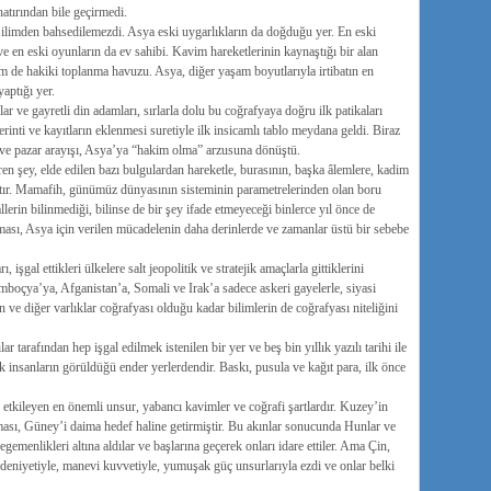
atırından bile geçirmedi.
 ilimden bahsedilemezdi. Asya eski uygarlıkların da doğduğu yer. En eski
ve en eski oyunların da ev sahibi. Kavim hareketlerinin kaynaştığı bir alan
m de hakiki toplanma havuzu. Asya, diğer yaşam boyutlarıyla irtibatın en
aptığı yer.
r ve gayretli din adamları, sırlarla dolu bu coğrafyaya doğru ilk patikaları
erinti ve kayıtların eklenmesi suretiyle ilk insicamlı tablo meydana geldi. Biraz
f ve pazar arayışı, Asya’ya “hakim olma” arzusuna dönüştü.
en şey, elde edilen bazı bulgulardan hareketle, burasının, başka âlemlere, kadim
çtır. Mamafih, günümüz dünyasının sisteminin parametrelerinden olan boru
llerin bilinmediği, bilinse de bir şey ifade etmeyeceği binlerce yıl önce de
ması, Asya için verilen mücadelenin daha derinlerde ve zamanlar üstü bir sebebe
şgal ettikleri ülkelere salt jeopolitik ve stratejik amaçlarla gittiklerini
boçya’ya, Afganistan’a, Somali ve Irak’a sadece askeri gayelerle, siyasi
 ve diğer varlıklar coğrafyası olduğu kadar bilimlerin de coğrafyası niteliğini
tarafından hep işgal edilmek istenilen bir yer ve beş bin yıllık yazılı tarihi ile
 insanların görüldüğü ender yerlerdendir. Baskı, pusula ve kağıt para, ilk önce
 etkileyen en önemli unsur, yabancı kavimler ve coğrafi şartlardır. Kuzey’in
maması, Güney’i daima hedef haline getirmiştir. Bu akınlar sonucunda Hunlar ve
gemenlikleri altına aldılar ve başlarına geçerek onları idare ettiler. Ama Çin,
edeniyetiyle, manevi kuvvetiyle, yumuşak güç unsurlarıyla ezdi ve onlar belki