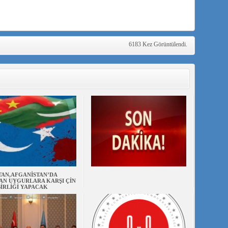
6183 Kez Görüntülendi.
TAN,AFGANİSTAN’DA
AN UYGURLARA KARŞI ÇİN
BİRLİĞİ YAPACAK