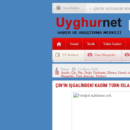
Son Dakika
ÇİN’İN “GÜVENLİK”SÖ
PAKİSTAN,AFGANİSTAN
ANAHTAR PARTİ GENEL 
Genel
Tarih
Video Galeri
ÇİN’İN DOĞU TÜRKİST
TV Rehberi
Tüm Manşetler
DİYANET AKADEMİSİ B
Uygurlarda Düğün ve Cenaze
Uygur 
Hamit
11 Mayıs 2026
150 YILDIR KAYNAYAN
Analiz
,
Çin
,
Din
,
Doğu Türkistan
,
Dünya
,
Genel
,
i
Manşetler
,
Türk dünyası
,
Türkiye
ÇİN’İN UYGUR POLİTİ
ÇİN’İN İŞGALİNDEKİ KADİM TÜRK-İSL
MHP’DEN URUMÇİ KATL
ÇİN’İN ANKARA BÜYÜKE