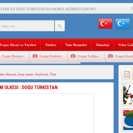
S
YLEMİ İLE DOĞU TÜRKİSTAN’DA MEŞRULAŞTIRDIĞI ÇKP DEVLET TERÖRÜ
’DA YAŞAYAN UYGURLARA KARŞI ÇİN İLE İŞBİRLİĞİ YAPACAK
BAŞKANI AĞIRALİOĞLU : ÇİN’İN UYGUR SOYKIRIMI BİR HAKİKATTIR!
Uygur Diyarı ve Yöreleri
Türkiye
Tüm Manşetler
Teknoloji
Video Gal
AN’DAKİ UYGULAMALARI SİSTEMATİK POSTMODERN BİR SOYKIRIMDIR!
Uygur Dostları
Uygur Kültürü
Uygur Folklor
Uygur Kıyaf
AŞKANI DOÇ.DR.KAAN : DOĞU TÜRKİSTAN BİZİM KIRMIZI ÇİZGİMİZDİR!”
Geleneksel Tip
Uygur Geleneksel Sporlar
 YARAMIZ : ÇİN İŞGALİNDEKİ DOĞU TÜRKİSTAN
slam dünyası
,
köşe yazarı
,
Soykırım
,
Tüm
KALARINI ÖVEN DİYANET AKADEMİSİ BAŞKANI’NA TEPKİLER SÜRÜYOR
AM ÜLKESİ : DOĞU TÜRKİSTAN
İAMI MESAJİ : 05.07.2009 URUMÇİ ŞEHİTLERİNİ RAHMETLE ANIYORUZ
LÇİSİ JİANG’İN TRABZON ZİYARETİ