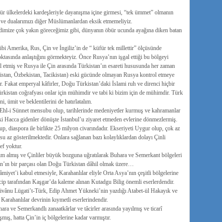
ür ülkelerdeki kardeşleriyle dayanışma içine girmesi, “tek ümmet” olmanın
ka ve dualarımızı diğer Müslümanlardan eksik etmemeliyiz.
mize çok yakın göreceğimiz gibi, dünyanın öbür ucunda ayağına diken batan
i Amerika, Rus, Çin ve İngiliz’in de “ küfür tek millettir” ölçüsünde
oktasında anlaştığını görmekteyiz. Önce Rusya’nın işgal ettiği bu bölgeyi
al etmiş ve Rusya ile Çin arasında Türkistan’ın esareti hususunda her zaman
zistan, Özbekistan, Tacikistan) eski gücünde olmayan Rusya kontrol etmeye
ır. Fakat emperyal kâfirler, Doğu Türkistan’daki İslami ruh ve direnci hiçbir
istan coğrafyası onlar için mühimdir ve tabi ki bizim için de mühimdir. Türk
, ümit ve beklentilerini de hatırlatalım.
hl-i Sünnet mensubu olup, tarihlerinde medeniyetler kurmuş ve kahramanlar
ki Hacca gidenler dönüşte İstanbul’u ziyaret etmeden evlerine dönmezlermiş.
 diaspora ile birlikte 25 milyon civarındadır. Ekseriyeti Uygur olup, çok az
 az gösterilmektedir. Onlara sağlanan bazı kolaylıklardan dolayı Çinli
f yoktur.
ım almış ve Çinliler büyük bozguna uğratılarak Buhara ve Semerkant bölgeleri
tan’ın bir parçası olan Doğu Türkistan dâhil olmak üzere…
yet’i kabul etmesiyle, Karahanlılar eliyle Orta Asya’nın çeşitli bölgelerine
cip tarafından Kaşgar’da kaleme alınan Kutadgu Bilig önemli eserlerdendir.
Divânu Lügati’t-Türk, Edip Ahmet Yükneki’nin yazdığı Atabet-ül Hakayık ve
arahanlılar devrinin kıymetli eserlerindendir.
ra ve Semerkandlı zanaatkârlar ve tâcirler arasında yayılmış ve ticarî
mış, hatta Çin’in iç bölgelerine kadar varmıştır.