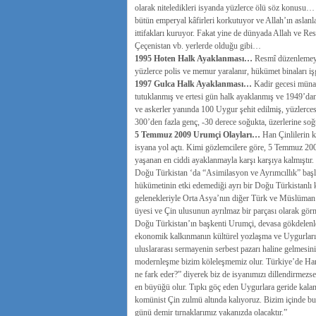
olarak niteledikleri isyanda yüzlerce ölü söz konusu…
bütün emperyal kâfirleri korkutuyor ve Allah’ın aslan
ittifakları kuruyor. Fakat yine de dünyada Allah ve Res
Çeçenistan vb. yerlerde olduğu gibi…
1995 Hoten Halk Ayaklanması…
Resmî düzenlemeyi 
yüzlerce polis ve memur yaralanır, hükümet binaları işg
1997 Gulca Halk Ayaklanması…
Kadir gecesi münas
tutuklanmış ve ertesi gün halk ayaklanmış ve 1949’dan 
ve askerler yanında 100 Uygur şehit edilmiş, yüzlerces
300’den fazla genç, -30 derece soğukta, üzerlerine soğuk
5 Temmuz 2009 Urumçi Olayları…
Han Çinlilerin ke
isyana yol açtı. Kimi gözlemcilere göre, 5 Temmuz 2
yaşanan en ciddi ayaklanmayla karşı karşıya kalmıştır.
Doğu Türkistan ‘da “Asimilasyon ve Ayrımcıllık” başl
hükümetinin etki edemediği ayrı bir Doğu Türkistanlı ki
gelenekleriyle Orta Asya’nın diğer Türk ve Müslüman to
üyesi ve Çin ulusunun ayrılmaz bir parçası olarak gö
Doğu Türkistan’ın başkenti Urumçi, devasa gökdelenleri, 
ekonomik kalkınmanın kültürel yozlaşma ve Uygurların 
uluslararası sermayenin serbest pazarı haline gelmesin
modernleşme bizim köleleşmemiz olur. Türkiye’de Han Ç
ne fark eder?” diyerek biz de isyanımızı dillendirmezse
en büyüğü olur. Tıpkı göç eden Uygurlara geride kalan 
komünist Çin zulmü altında kalıyoruz. Bizim içinde bu
günü demir tırnaklarımız yakanızda olacaktır.”