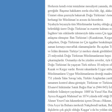
Herkesin kendi evini temizleme mesuliyeti yanında, öb
gereğidir. Başımız hakikaten zorda olsa bile, ilgi, ala
Ümmet olma şuuruyla bakarsak Doğu Türkistan’ı kendi
herhangi bir Müslüman’ın acısını da hissederiz.
Siyahıyla beyazıyla tüm Müslümanlar kardeş olduğu gib
belirtildiği üzere Doğu Türkistan’ın esarette kalması n
İngiltere’nin sükûnetle izlemesiyle daha sonra Çin işg
anlaşma olmuştur. Batı Türkistan’ı (Kazakistan, Kırgı
çalışırken, Doğu Türkistan ise Çin işgaline bırakılmışt
zaman kırmaya muvaffak olamamışlardır. Bu açıdan Türk
ve İslâm âleminin Türkiye’yi merkez olarak gördüklerini
25 milyonluk Doğu Türkistan Müslümanlarının hepsi E
çıkarmışlardır. Osmanlıyı da bu yüzden severler, öyle 
Doğu Türkistan’da yaşayan Türk nüfusu 18 milyon olup,
Kazak ve Kırgız vardır. Resmi rakamlarda Uygur nüfusu
Müslümanların Uygur Müslümanlarına desteği maalese
751 yılında Talas Savaşı’nda, Türkler Araplardan yard
tamamen kontrol altına girmiştir; Türkistan ve Türkis
Efsanevî hükümdar Satuk Buğra Han’ın (944-945) İslâmi
fetihlerle İslâmiyet yayılmıştır. 1069’da Yusuf Has Ha
Ayrıca Kaşgarlı Mahmud’un 1074 yılında telif ettiği 
Ahmet Yesevî’nin hikmetlerini içeren Divan-ı Hikmet, K
Orta Asya’da Buhara merkezli Nakşibendî tarikatı, Buha
ilişkilerin çok güçlü olduğu Kaşgar’a da bu yoldan ulaş