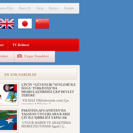
itene Ekle
Kayıt Ol
Giriş
Künye
İletişim
eri
TV Rehberi
etleri
Uygur Yemekleri
EN SON HABERLER
ÇİN’İN “GÜVENLİK”SÖYLEMİ İLE
DOĞU TÜRKİSTAN’DA
MEŞRULAŞTIRDIĞI ÇKP DEVLET
TERÖRÜ
YILMAZ ER(habernida.com) Çin
yönetimi 4 Ağustos 2...
PAKİSTAN,AFGANİSTAN’DA
YAŞAYAN UYGURLARA KARŞI
ÇİN İLE İŞBİRLİĞİ YAPACAK
UYGUR HABER VE ARAŞTIRMA
MERKEZİ(UYHAM) İşgalci Ç...