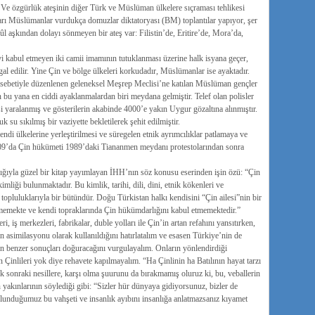
 Ve özgürlük ateşinin diğer Türk ve Müslüman ülkelere sıçraması tehlikesi
ları Müslümanlar vurdukça domuzlar diktatoryası (BM) toplantılar yapıyor, şer
ûl aşkından dolayı sönmeyen bir ateş var: Filistin’de, Eritire’de, Mora’da,
kabul etmeyen iki camii imamının tutuklanması üzerine halk isyana geçer,
al edilir. Yine Çin ve bölge ülkeleri korkudadır, Müslümanlar ise ayaktadır.
ebetiyle düzenlenen geleneksel Meşrep Meclisi’ne katılan Müslüman gençler
bu yana en ciddi ayaklanmalardan biri meydana gelmiştir. Telef olan polisler
i yaralanmış ve gösterilerin akabinde 4000’e yakın Uygur gözaltına alınmıştır.
 su sıkılmış bir vaziyette bekletilerek şehit edilmiştir.
ndi ülkelerine yerleştirilmesi ve süregelen etnik ayrımcılıklar patlamaya ve
009’da Çin hükümeti 1989’daki Tiananmen meydanı protestolarından sonra
ığıyla güzel bir kitap yayımlayan İHH’nın söz konusu eserinden işin özü: “Çin
mliği bulunmaktadır. Bu kimlik, tarihi, dili, dini, etnik kökenleri ve
pluluklarıyla bir bütündür. Doğu Türkistan halkı kendisini “Çin ailesi”nin bir
rmemekte ve kendi topraklarında Çin hükümdarlığını kabul etmemektedir.”
iş merkezleri, fabrikalar, duble yolları ile Çin’in artan refahını yansıtırken,
asimilasyonu olarak kullanıldığını hatırlatalım ve esasen Türkiye’nin de
in benzer sonuçları doğuracağını vurgulayalım. Onların yönlendirdiği
inlileri yok diye rehavete kapılmayalım. “Ha Çinlinin ha Batılının hayat tarzı
k sonraki nesillere, karşı olma şuurunu da bırakmamış oluruz ki, bu, veballerin
yakınlarının söylediği gibi: “Sizler hür dünyaya gidiyorsunuz, bizler de
lunduğumuz bu vahşeti ve insanlık ayıbını insanlığa anlatmazsanız kıyamet