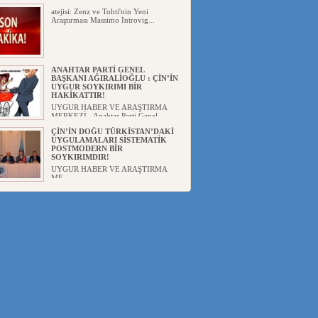
atejisi: Zenz ve Tohti'nin Yeni
Araştırması Massimo Introvig...
ANAHTAR PARTİ GENEL
BAŞKANI AĞIRALİOĞLU : ÇİN’İN
UYGUR SOYKIRIMI BİR
HAKİKATTIR!
UYGUR HABER VE ARAŞTIRMA
MERKEZİ Anahtar Parti Genel
Başka...
ÇİN’İN DOĞU TÜRKİSTAN’DAKİ
UYGULAMALARI SİSTEMATİK
POSTMODERN BİR
SOYKIRIMDIR!
UYGUR HABER VE ARAŞTIRMA
ME...
DİYANET AKADEMİSİ BAŞKANI
DOÇ.DR.KAAN : DOĞU
TÜRKİSTAN BİZİM KIRMIZI
ÇİZGİMİZDİR!”
UYGUR HABER VE ARAŞTIRMA
MERKEZİ(UYHAM) 19...
150 YILDIR KAYNAYAN YARAMIZ
: ÇİN İŞGALİNDEKİ DOĞU
TÜRKİSTAN
Mete YAVUZ( yenişafak.com) İkinci
Dünya Sa...
ÇİN’İN UYGUR POLİTİKALARINI