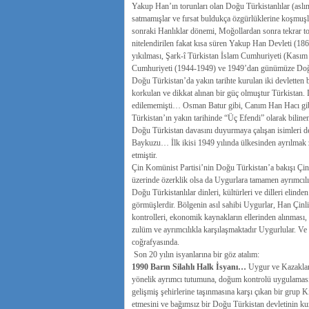
Yakup Han’ın torunları olan Doğu Türkistanlılar (aslın
satmamışlar ve fırsat buldukça özgürlüklerine koşmuşl
sonraki Hanlıklar dönemi, Moğollardan sonra tekrar topa
nitelendirilen fakat kısa süren Yakup Han Devleti (18
yıkılması, Şark-î Türkistan İslam Cumhuriyeti (Kası
Cumhuriyeti (1944-1949) ve 1949’dan günümüze Doğ
Doğu Türkistan’da yakın tarihte kurulan iki devletten bi
korkulan ve dikkat alınan bir güç olmuştur Türkistan. D
edilememişti… Osman Batur gibi, Canım Han Hacı gibi
Türkistan’ın yakın tarihinde “Üç Efendi” olarak bilinen
Doğu Türkistan davasını duyurmaya çalışan isimleri 
Baykuzu… İlk ikisi 1949 yılında ülkesinden ayrılmak z
etmiştir.
Çin Komünist Partisi’nin Doğu Türkistan’a bakışı Çin 
üzerinde özerklik olsa da Uygurlara tamamen ayrımcılık
Doğu Türkistanlılar dinleri, kültürleri ve dilleri elin
görmüşlerdir. Bölgenin asıl sahibi Uygurlar, Han Çin
kontrolleri, ekonomik kaynakların ellerinden alınması, d
zulüm ve ayrımcılıkla karşılaşmaktadır Uygurlular. Ve b
coğrafyasında.
Son 20 yılın isyanlarına bir göz atalım:
1990 Barın Silahlı Halk İsyanı…
Uygur ve Kazakların
yönelik ayrımcı tutumuna, doğum kontrolü uygulamasın
gelişmiş şehirlerine taşınmasına karşı çıkan bir grup K
etmesini ve bağımsız bir Doğu Türkistan devletinin ku