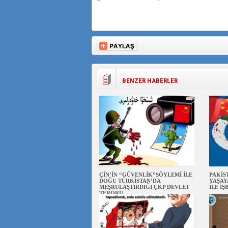
BENZER HABERLER
ÇİN’İN “GÜVENLİK”SÖYLEMİ İLE
PAKİS
DOĞU TÜRKİSTAN’DA
YAŞAY
MEŞRULAŞTIRDIĞI ÇKP DEVLET
İLE İŞ
TERÖRÜ