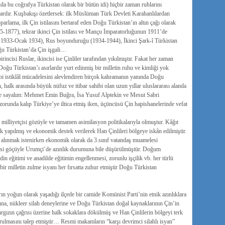
da bu coğrafya Türkistan olarak bir bütün idi) hiçbir zaman ruhlarını
ardır. Kuşbakışı özetlersek: ilk Müslüman Türk Devleti Karahanlılardan
rlama, ilk Çin istilasını bertaraf eden Doğu Türkistan’ın altın çağı olarak
65-1877), tekrar ikinci Çin istilası ve Mançu İmparatorluğunun 1911’de
m 1933-Ocak 1934), Rus boyunduruğu (1934-1944), İkinci Şark-î Türkistan
u Türkistan’da Çin işgali…
rincisi Ruslar, ikincisi ise Çinliler tarafından yıkılmıştır. Fakat her zaman
oğu Türkistan’ı asırlardır yurt edinmiş bir milletin ruhu ve kimliği yok
 istiklâl mücadelesini alevlendiren birçok kahramanın yanında Doğu
, halk arasında büyük nüfuz ve itibar sahibi olan uzun yıllar uluslararası alanda
de sayalım: Mehmet Emin Buğra, İsa Yusuf Alptekin ve Mesut Sabri
orunda kalıp Türkiye’ye iltica etmiş iken, üçüncüsü Çin hapishanelerinde vefat
milliyetçisi gözüyle ve tamamen asimilasyon politikalarıyla olmuştur. Kâğıt
 yapılmış ve ekonomik destek verilerek Han Çinlileri bölgeye iskân edilmiştir.
den alınmak istenirken ekonomik olarak da 3.sınıf vatandaş muamelesi
lisi göçüyle Urumçi’de azınlık durumuna bile düşürülmüştür. Doğum
in eğitimi ve anadilde eğitimin engellenmesi, zorunlu işçilik vb. her türlü
ir milletin zulme isyanı her fırsatta zuhur etmiştir Doğu Türkistan
 yoğun olarak yaşadığı ilçede bir camide Komünist Parti’nin etnik azınlıklara
a, nükleer silah deneylerine ve Doğu Türkistan doğal kaynaklarının Çin’in
ırgızın çağrısı üzerine halk sokaklara dökülmüş ve Han Çinlilerin bölgeyi terk
rulmasını talep etmiştir… Resmi makamların “karşı devrimci silahlı isyan”