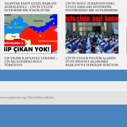
ANAHTAR PARTİ GENEL BAŞKANI
ÇİN’İN DOĞU TÜRKİSTAN’DAKİ
AĞIRALİOĞLU : ÇİN’İN UYGUR
UYGULAMALARI SİSTEMATİK
SOYKIRIMI BİR HAKİKATTIR!
POSTMODERN BİR SOYKIRIMDIR!
150 YILDIR KAYNAYAN YARAMIZ :
ÇİN’İN UYGUR POLİTİKALARINI
ÇİN İŞGALİNDEKİ DOĞU
ÖVEN DİYANET AKADEMİSİ
TÜRKİSTAN
BAŞKANI’NA TEPKİLER SÜRÜYOR
www.uyghurnet.org Tüm hakları saklıdır