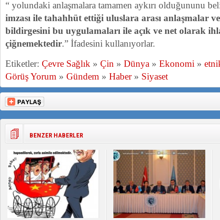
“ yolundaki anlaşmalara tamamen aykırı olduğununu beli
imzası ile tahahhüt ettiği uluslara arası anlaşmalar 
bildirgesini bu uygulamaları ile açık ve net olarak ih
çiğnemektedir
.” İfadesini kullanıyorlar.
Etiketler:
Çevre Sağlık
»
Çin
»
Dünya
»
Ekonomi
»
etni
Görüş Yorum
»
Gündem
»
Haber
»
Siyaset
BENZER HABERLER