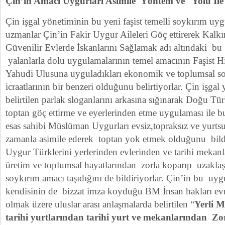
Çin’in Amacı Uygurları Asimile Yöntem ve Yolu İl
Çin işgal yönetiminin bu yeni faşist temelli soykırım uy
uzmanlar Çin’in Fakir Uygur Aileleri Göç ettirerek Kalkı
Güvenilir Evlerde İskanlarını Sağlamak adı altındaki bu 
yalanlarla dolu uygulamalarının temel amacının Faşist H
Yahudi Ulusuna uyguladıkları ekonomik ve toplumsal soy
icraatlarının bir benzeri olduğunu belirtiyorlar. Çin işga
belirtilen parlak sloganlarını arkasına sığınarak Doğu Tür
toptan göç ettirme ve eyerlerinden etme uygulaması ile bu
esas sahibi Müslüman Uygurları evsiz,topraksız ve yurt
zamanla asimile ederek toptan yok etmek olduğunu bildir
Uygur Türklerini yerlerinden evlerinden ve tarihi mekanl
üretim ve toplumsal hayatlarından zorla koparıp uzakla
soykırım amacı taşıdığını de bildiriyorlar. Çin’in bu uyg
kendisinin de bizzat imza koyduğu BM İnsan hakları ev
olmak üzere uluslar arası anlaşmalarda belirtilen “
Yerli M
tarihi yurtlarından tarihi yurt ve mekanlarından Zor