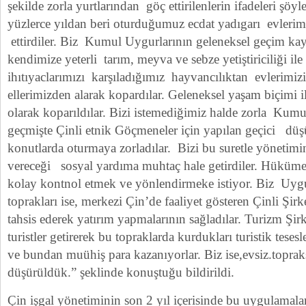
şekilde zorla yurtlarından göç ettirilenlerin ifadeleri şöyl
yüzlerce yıldan beri oturduğumuz ecdat yadıgarı evleri
ettirdiler. Biz Kumul Uygurlarının geleneksel geçim ka
kendimize yeterli tarım, meyva ve sebze yetiştiriciliği i
ihıtıyaclarımızı karşıladığımız hayvancılıktan evlerimizi
ellerimizden alarak kopardılar. Geleneksel yaşam biçimi
olarak koparıldılar. Bizi istemediğimiz halde zorla Kumu
geçmişte Çinli etnik Göçmeneler için yapılan geçici düşü
konutlarda oturmaya zorladılar. Bizi bu suretle yönetimi
vereceği sosyal yardıma muhtaç hale getirdiler. Hükümet 
kolay kontnol etmek ve yönlendirmeke istiyor. Biz Uygur
toprakları ise, merkezi Çin’de faaliyet gösteren Çinli Şirke
tahsis ederek yatırım yapmalarının sağladılar. Turizm Şirk
turistler getirerek bu topraklarda kurdukları turistik teses
ve bundan muühiş para kazanıyorlar. Biz ise,evsiz.topra
düşürüldük.” şeklinde konuştuğu bildirildi.
Çin işgal yönetiminin son 2 yıl içerisinde bu uygulamal