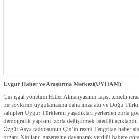
Uygur Haber ve Araştırma Merkezi(UYHAM)
Çin işgal yönetimi Hitler Almanyasının faşist temelli icraa
bir soykırım uygulamasına daha imza attı ve Doğu Türkist
sahipleri Uygur Türklerini yaşadıkları yerlerden zorla göç
demografik yapısını zorla değiştirmek istediği açıklandı.
Özgür Asya radyosunun Çin’in resmi Tengritag haber site
organı Xinjiang gazetesine dayanarak verdiği habere gö