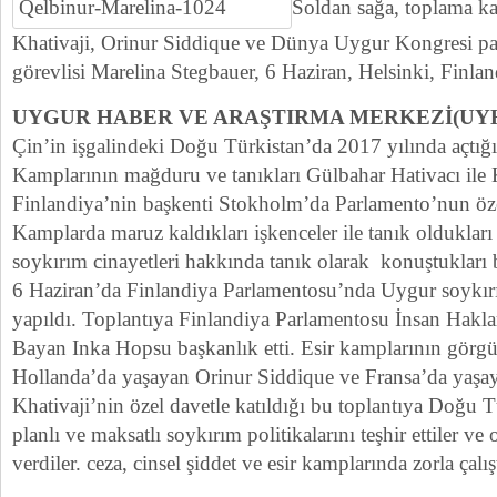
Soldan sağa, toplama k
Khativaji, Orinur Siddique ve Dünya Uygur Kongresi parl
görevlisi Marelina Stegbauer, 6 Haziran, Helsinki, Finla
UYGUR HABER VE ARAŞTIRMA MERKEZİ(UY
Çin’in işgalindeki Doğu Türkistan’da 2017 yılında açtığ
Kamplarının mağduru ve tanıkları Gülbahar Hativacı ile 
Finlandiya’nin başkenti Stokholm’da Parlamento’nun ö
Kamplarda maruz kaldıkları işkenceler ile tanık oldukları
soykırım cinayetleri hakkında tanık olarak konuştukları bi
6 Haziran’da Finlandiya Parlamentosu’nda Uygur soykırım
yapıldı. Toplantıya Finlandiya Parlamentosu İnsan Hak
Bayan Inka Hopsu başkanlık etti. Esir kamplarının görgü
Hollanda’da yaşayan Orinur Siddique ve Fransa’da yaşa
Khativaji’nin özel davetle katıldığı bu toplantıya Doğu T
planlı ve maksatlı soykırım politikalarını teşhir ettiler ve
verdiler. ceza, cinsel şiddet ve esir kamplarında zorla çalı