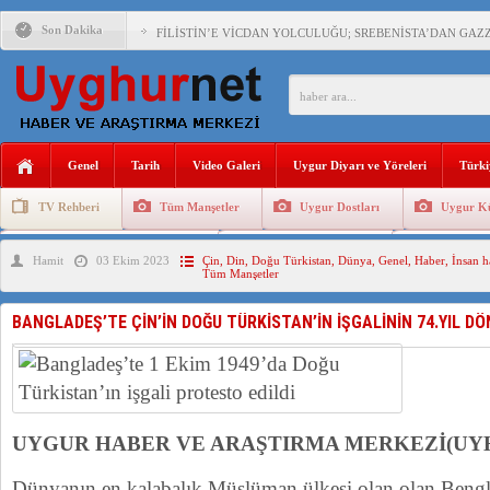
Son Dakika
FİLİSTİN’E VİCDAN YOLCULUĞU; SREBENİSTA’DAN GAZZ
ÇİN’İN “GÜVENLİK”SÖYLEMİ İLE DOĞU TÜRKİSTAN’DA 
Genel
Tarih
Video Galeri
Uygur Diyarı ve Yöreleri
Türki
PAKİSTAN,AFGANİSTAN’DA YAŞAYAN UYGURLARA KARŞI Ç
TV Rehberi
Tüm Manşetler
Uygur Dostları
Uygur Kü
Uygurlarda Düğün ve Cenaze
Uygur Geleneksel Tip
Uygur Gele
Hamit
03 Ekim 2023
Çin
,
Din
,
Doğu Türkistan
,
Dünya
,
Genel
,
Haber
,
İnsan h
ANAHTAR PARTİ GENEL BAŞKANI AĞIRALİOĞLU : ÇİN’İN
Tüm Manşetler
ÇİN’İN DOĞU TÜRKİSTAN’DAKİ UYGULAMALARI SİSTEM
BANGLADEŞ’TE ÇİN’İN DOĞU TÜRKİSTAN’İN İŞGALİNİN 74.YIL D
DİYANET AKADEMİSİ BAŞKANI DOÇ.DR.KAAN : DOĞU TÜR
150 YILDIR KAYNAYAN YARAMIZ : ÇİN İŞGALİNDEKİ DO
UYGUR HABER VE ARAŞTIRMA MERKEZİ(UY
Dünyanın en kalabalık Müslüman ülkesi olan olan Beng