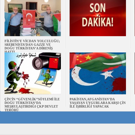
FİLİSTİN’E VİCDAN YOLCULUĞU;
SREBENİSTA’DAN GAZZE VE
DOĞU TÜRKİSTAN’A DİRENİŞ
HATTI
ÇİN’İN “GÜVENLİK”SÖYLEMİ İLE
PAKİSTAN,AFGANİSTAN’DA
DOĞU TÜRKİSTAN’DA
YAŞAYAN UYGURLARA KARŞI ÇİN
MEŞRULAŞTIRDIĞI ÇKP DEVLET
İLE İŞBİRLİĞİ YAPACAK
TERÖRÜ