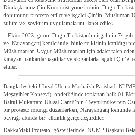
Dindaşlarımız Çin Komünist yönetiminin Doğu Türkistan’
dönümünü protesto ettiler ve işgalci Çin’in Müslüman U
zulüm ve soykırım uygulamalarını lanetlediler.
1 Ekim 2023 günü Doğu Türkistan’ın işgalinin 74.yılı
ve Narayanganj kentlerinde binlerce kişinin katıldığı pr
Müslümanlar Uygur Müslümanları için adalet talep ede
kınayan pankartlar taşıdılar ve sloganlarla İşgalci Çin’e t
ettiler.
Bangladeş’teki Ulusal Ulema Mashaikh Parishad -NUMP)
Meşayihler Konseyi) önderliğinde toplanan halk 01 E
Baitul Mukarram Ulusal Camii’nin (Beytulmükerrem Ca
bir protesto mitingi düzenlerken, Narayanganj kentinde
bayrağı altında bir etkinlik gerçekleştirdiler.
Dakka’daki Protesto gösterilerinde NUMP Başkanı Belaye