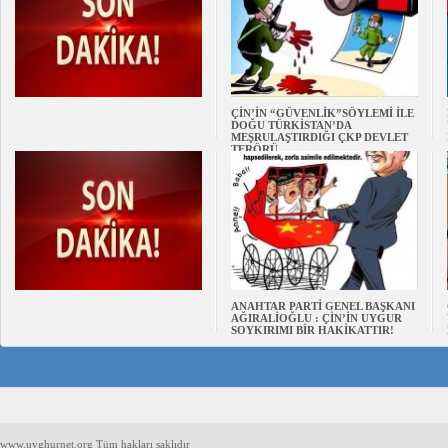
ÇİN’İN “GÜVENLİK”SÖYLEMİ İLE
DOĞU TÜRKİSTAN’DA
MEŞRULAŞTIRDIĞI ÇKP DEVLET
TERÖRÜ
ANAHTAR PARTİ GENEL BAŞKANI
AĞIRALİOĞLU : ÇİN’İN UYGUR
SOYKIRIMI BİR HAKİKATTIR!
www.uyghurnet.org Tüm hakları saklıdır