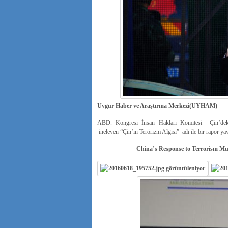
Uygur Haber ve Araştırma Merkezi(UYHAM)
ABD. Kongresi İnsan Hakları Komitesi Çin’deki i
ineleyen “Çin’in Terörizm Algısı” adı ile bir rapor yay
China’s Response to Terrorism Mu