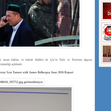
nsan hakları ve hukuk ihlalleri ile Çin’in Tetör ve Terörizm algısını
ınlandığı açıklandı.
rray Scot Tanner with James Bellacqua June 2016 Report