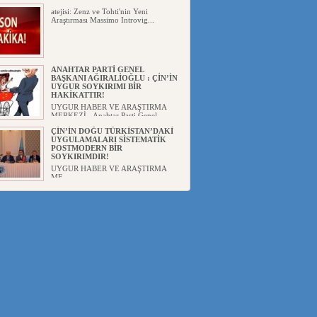
atejisi: Zenz ve Tohti'nin Yeni
Araştırması Massimo Introvig...
ANAHTAR PARTİ GENEL
BAŞKANI AĞIRALİOĞLU : ÇİN’İN
UYGUR SOYKIRIMI BİR
HAKİKATTIR!
UYGUR HABER VE ARAŞTIRMA
MERKEZİ Anahtar Parti Genel
Başka...
ÇİN’İN DOĞU TÜRKİSTAN’DAKİ
UYGULAMALARI SİSTEMATİK
POSTMODERN BİR
SOYKIRIMDIR!
UYGUR HABER VE ARAŞTIRMA
ME...
DİYANET AKADEMİSİ BAŞKANI
DOÇ.DR.KAAN : DOĞU
TÜRKİSTAN BİZİM KIRMIZI
ÇİZGİMİZDİR!”
UYGUR HABER VE ARAŞTIRMA
MERKEZİ(UYHAM) 19...
150 YILDIR KAYNAYAN YARAMIZ
: ÇİN İŞGALİNDEKİ DOĞU
TÜRKİSTAN
Mete YAVUZ( yenişafak.com) İkinci
Dünya Sa...
ÇİN’İN UYGUR POLİTİKALARINI