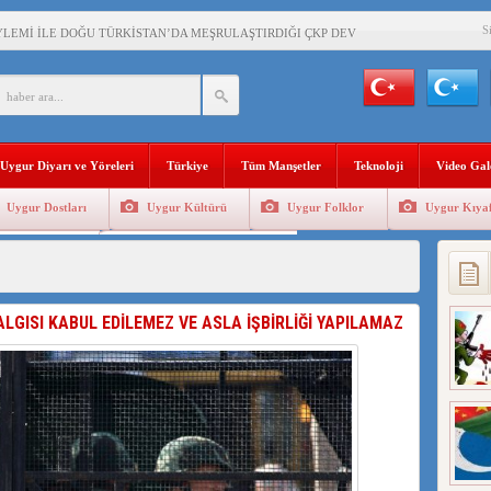
S
YLEMİ İLE DOĞU TÜRKİSTAN’DA MEŞRULAŞTIRDIĞI ÇKP DEVLET TERÖRÜ
’DA YAŞAYAN UYGURLARA KARŞI ÇİN İLE İŞBİRLİĞİ YAPACAK
BAŞKANI AĞIRALİOĞLU : ÇİN’İN UYGUR SOYKIRIMI BİR HAKİKATTIR!
Uygur Diyarı ve Yöreleri
Türkiye
Tüm Manşetler
Teknoloji
Video Gal
AN’DAKİ UYGULAMALARI SİSTEMATİK POSTMODERN BİR SOYKIRIMDIR!
Uygur Dostları
Uygur Kültürü
Uygur Folklor
Uygur Kıyaf
AŞKANI DOÇ.DR.KAAN : DOĞU TÜRKİSTAN BİZİM KIRMIZI ÇİZGİMİZDİR!”
Geleneksel Tip
Uygur Geleneksel Sporlar
 YARAMIZ : ÇİN İŞGALİNDEKİ DOĞU TÜRKİSTAN
KALARINI ÖVEN DİYANET AKADEMİSİ BAŞKANI’NA TEPKİLER SÜRÜYOR
ALGISI KABUL EDİLEMEZ VE ASLA İŞBİRLİĞİ YAPILAMAZ
İAMI MESAJİ : 05.07.2009 URUMÇİ ŞEHİTLERİNİ RAHMETLE ANIYORUZ
LÇİSİ JİANG’İN TRABZON ZİYARETİ