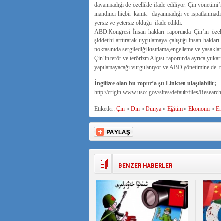
dayanmadığı de özellikle ifade ediliyor. Çin yönetimi’
inandırıcı hiçbir kanıta dayanmadığı ve ispatlanmadığ
yersiz ve yetersiz olduğu ifade edildi.
ABD.Kongresi İnsan hakları raporunda Çin’in öze
şiddetini arttırarak uygulamaya çalıştığı insan hakları
noktasınıda sergilediği kısıtlama,engelleme ve yasaklam
Çin’in terör ve terörizm Algısı raporunda ayrıca,yuka
yapılamayacağı vurgulanıyor ve ABD.yönetimine de tav
İngilizce olan bu ropur’a şu Linkten ulaşılabilir;
http://origin.www.uscc.gov/sites/default/files/R
Etiketler:
Çin
»
Din
»
Dünya
»
Eğitim
»
Ekonomi
»
E
BENZER HABERLER