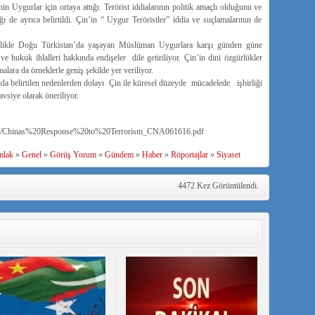
nin Uygurlar için ortaya attığı Terörist iddialarının politik amaçlı olduğunu ve
ı de ayrıca belirtildi. Çin’in “ Uygur Teröristler” iddia ve suçlamalarının de
llikle Doğu Türkistan’da yaşayan Müslüman Uygurlara karşı günden güne
 ve hukuk ihlalleri hakkında endişeler dile getiriliyor. Çin’in dini özgürlükler
alara da örneklerle geniş şekilde yer veriliyor.
rıda belirtilen nedenlerden dolayı Çin ile küresel düzeyde mücadelede işbirliği
siye olarak öneriliyor.
esearch/Chinas%20Response%20to%20Terrorism_CNA061616.pdf
mlak
»
Genel
»
Görüş Yorum
»
Gündem
»
Haber
»
Röportajlar
»
Siyaset
4472 Kez Görüntülendi.