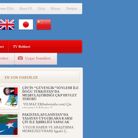
itene Ekle
Kayıt Ol
Giriş
Künye
İletişim
eri
TV Rehberi
etleri
Uygur Yemekleri
EN SON HABERLER
ÇİN’İN “GÜVENLİK”SÖYLEMİ İLE
DOĞU TÜRKİSTAN’DA
MEŞRULAŞTIRDIĞI ÇKP DEVLET
TERÖRÜ
YILMAZ ER(habernida.com) Çin
yönetimi 4 Ağustos 2...
PAKİSTAN,AFGANİSTAN’DA
YAŞAYAN UYGURLARA KARŞI
ÇİN İLE İŞBİRLİĞİ YAPACAK
UYGUR HABER VE ARAŞTIRMA
MERKEZİ(UYHAM) İşgalci Ç...