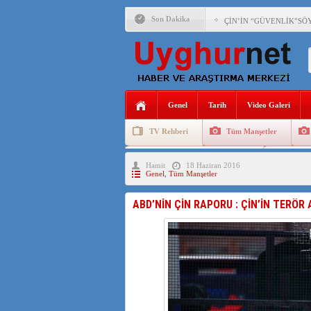
Son Dakika
ÇİN’İN “GÜVENLİK”SÖ
PAKİSTAN,AFGANİSTAN
ANAHTAR PARTİ GENEL 
Genel
Tarih
Video Galeri
ÇİN’İN DOĞU TÜRKİST
TV Rehberi
Tüm Manşetler
DİYANET AKADEMİSİ B
Uygurlarda Düğün ve Cenaze
Uygur 
Hamit
18 Haziran 2016
150 YILDIR KAYNAYAN
Genel
,
Tüm Manşetler
ÇİN’İN UYGUR POLİTİ
ABD’NİN ÇİN RAPORU : ÇİN’İN TERÖR 
MHP’DEN URUMÇİ KATL
ÇİN’İN ANKARA BÜYÜKE