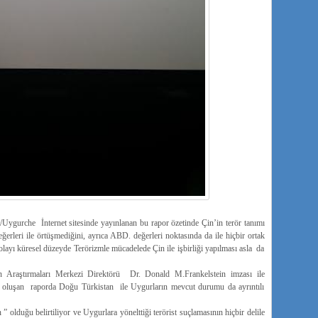
Uygurche İnternet sitesinde yayınlanan bu rapor özetinde Çin’in terör tanımı
değerleri ile örtüşmediğini, ayrıca ABD. değerleri noktasında da ile hiçbir ortak
layı küresel düzeyde Terörizmle mücadelede Çin ile işbirliği yapılması asla da
n Araştırmaları Merkezi Direktörü Dr. Donald M.Frankelstein imzası ile
an oluşan raporda Doğu Türkistan ile Uygurların mevcut durumu da ayrıntılı
olduğu belirtiliyor ve Uygurlara yönelttiği terörist suçlamasının hiçbir delile