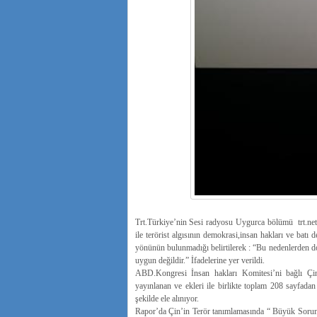
Trt.Türkiye’nin Sesi radyosu Uygurca bölümü trt.net/
ile terörist algısının demokrasi,insan hakları ve batı 
yönünün bulunmadığı belirtilerek : “Bu nedenlerden do
uygun değildir.” İfadelerine yer verildi.
ABD.Kongresi İnsan hakları Komitesi’ni bağlı Çi
yayınlanan ve ekleri ile birlikte toplam 208 sayfad
şekilde ele alınıyor.
Rapor’da Çin’in Terör tanımlamasında “ Büyük Sorun ” 