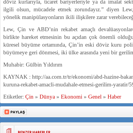
döviz kurlarıyla, ticaret bariyerleriyle ya da imalat sek
ilgili olsun, mücadele etmek zorundayız.” diyen Lew,
yönelik manipülasyonların ikili ilişkilere zarar verebilec
Lew, Çin ve ABD’nin rekabet amaçlı devalüasyonlar
birlikte hareket etmesinin bu açıdan çok önemli olduğ
küresel büyüme ortamında, Çin’in eski döviz kuru polit
büyümeye geri dönmesi, iki ülke arasında yeni bir gerilimi
Muhabir: Gülbin Yıldırım
KAYNAK : http://aa.com.tr/tr/ekonomi/abd-hazine-bakan
kuruna-rekabet-amacli-mudahale-etmesi-gerilim-yaratir/
Etiketler:
Çin
»
Dünya
»
Ekonomi
»
Genel
»
Haber
BENZER HABERLER