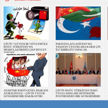
ÇİN’İN “GÜVENLİK”SÖYLEMİ İLE
PAKİSTAN,AFGANİSTAN’DA
DOĞU TÜRKİSTAN’DA
YAŞAYAN UYGURLARA KARŞI ÇİN
MEŞRULAŞTIRDIĞI ÇKP DEVLET
İLE İŞBİRLİĞİ YAPACAK
TERÖRÜ
ANAHTAR PARTİ GENEL BAŞKANI
ÇİN’İN DOĞU TÜRKİSTAN’DAKİ
AĞIRALİOĞLU : ÇİN’İN UYGUR
UYGULAMALARI SİSTEMATİK
SOYKIRIMI BİR HAKİKATTIR!
POSTMODERN BİR SOYKIRIMDIR!