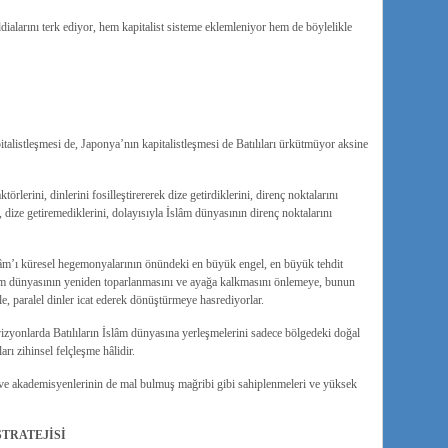
dialarını terk ediyor, hem kapitalist sisteme eklemleniyor hem de böylelikle
talistleşmesi de, Japonya’nın kapitalistleşmesi de Batılıları ürkütmüyor aksine
lerini, dinlerini fosilleştirererek dize getirdiklerini, direnç noktalarını
i, dize getiremediklerini, dolayısıyla İslâm dünyasının direnç noktalarını
slâm’ı küresel hegemonyalarının önündeki en büyük engel, en büyük tehdit
slâm dünyasının yeniden toparlanmasını ve ayağa kalkmasını önlemeye, bunun
rle, paralel dinler icat ederek dönüştürmeye hasrediyorlar.
vizyonlarda Batılıların İslâm dünyasına yerleşmelerini sadece bölgedeki doğal
rı zihinsel felçleşme hâlidir.
r ve akademisyenlerinin de mal bulmuş mağribi gibi sahiplenmeleri ve yüksek
STRATEJİSİ