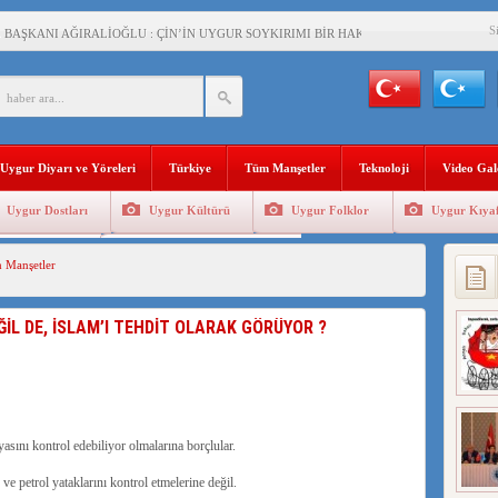
S
BAŞKANI AĞIRALİOĞLU : ÇİN’İN UYGUR SOYKIRIMI BİR HAKİKATTIR!
AN’DAKİ UYGULAMALARI SİSTEMATİK POSTMODERN BİR SOYKIRIMDIR!
AŞKANI DOÇ.DR.KAAN : DOĞU TÜRKİSTAN BİZİM KIRMIZI ÇİZGİMİZDİR!”
 YARAMIZ : ÇİN İŞGALİNDEKİ DOĞU TÜRKİSTAN
Uygur Diyarı ve Yöreleri
Türkiye
Tüm Manşetler
Teknoloji
Video Gal
KALARINI ÖVEN DİYANET AKADEMİSİ BAŞKANI’NA TEPKİLER SÜRÜYOR
Uygur Dostları
Uygur Kültürü
Uygur Folklor
Uygur Kıyaf
İAMI MESAJİ : 05.07.2009 URUMÇİ ŞEHİTLERİNİ RAHMETLE ANIYORUZ
Geleneksel Tip
Uygur Geleneksel Sporlar
 Manşetler
LÇİSİ JİANG’İN TRABZON ZİYARETİ
İHLER SULTANI MEHMET”DİZİSİNE GARİP SANSÜR VE HADSIZ İHTAR
ĞİL DE, İSLAM’I TEHDİT OLARAK GÖRÜYOR ?
BAŞKANI : TEMMUZ AYI,DOĞU TÜRKİSTAN İÇİN KATLİAM AYI DEĞİLDİR !
RKİSTAN’DA EN AZ 143 BİN UYGUR ÇOCUĞU AİLELERİNDEN KOPARDI
asını kontrol edebiliyor olmalarına borçlular.
 ve petrol yataklarını kontrol etmelerine değil.