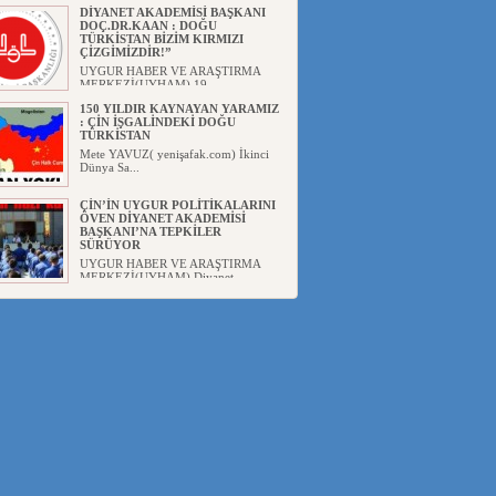
DİYANET AKADEMİSİ BAŞKANI
DOÇ.DR.KAAN : DOĞU
TÜRKİSTAN BİZİM KIRMIZI
ÇİZGİMİZDİR!”
UYGUR HABER VE ARAŞTIRMA
MERKEZİ(UYHAM) 19...
150 YILDIR KAYNAYAN YARAMIZ
: ÇİN İŞGALİNDEKİ DOĞU
TÜRKİSTAN
Mete YAVUZ( yenişafak.com) İkinci
Dünya Sa...
ÇİN’İN UYGUR POLİTİKALARINI
ÖVEN DİYANET AKADEMİSİ
BAŞKANI’NA TEPKİLER
SÜRÜYOR
UYGUR HABER VE ARAŞTIRMA
MERKEZİ(UYHAM) Diyanet
Akademis...
MHP’DEN URUMÇİ KATLİAMI
MESAJİ : 05.07.2009 URUMÇİ
ŞEHİTLERİNİ RAHMETLE
ANIYORUZ
UYGUR HABER VE ARAŞTIRMA
MERKEZİ(UYHAM) Mill...
ÇİN’İN ANKARA BÜYÜKELÇİSİ
JİANG’İN TRABZON ZİYARETİ
Ali ÖZTÜRK( Güneşbakış Gazetesi
yazarı-Trabzon)Geçt...
İŞGALCİ ÇİN’DEN “FETİHLER