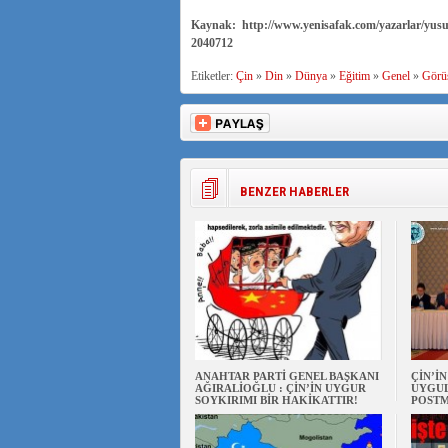
Kaynak: http://www.yenisafak.com/yazarlar/yusufka
2040712
Etiketler:
Çin
»
Din
»
Dünya
»
Eğitim
»
Genel
»
Görü
BENZER HABERLER
ANAHTAR PARTİ GENEL BAŞKANI
ÇİN’İ
AĞIRALİOĞLU : ÇİN’İN UYGUR
UYGUL
SOYKIRIMI BİR HAKİKATTIR!
POSTM