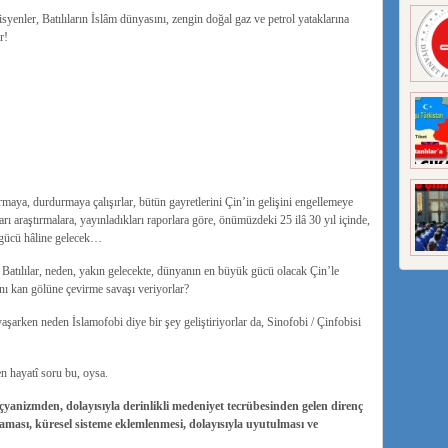
syenler, Batılıların İslâm dünyasını, zengin doğal gaz ve petrol yataklarına
r!
tırmaya, durdurmaya çalışırlar, bütün gayretlerini Çin’in gelişini engellemeye
arı araştırmalara, yayınladıkları raporlara göre, önümüzdeki 25 ilâ 30 yıl içinde,
gücü hâline gelecek…
Batılılar, neden, yakın gelecekte, dünyanın en büyük gücü olacak Çin’le
nı kan gölüne çevirme savaşı veriyorlar?
aşarken neden İslamofobi diye bir şey geliştiriyorlar da, Sinofobi / Çinfobisi
n hayatî soru bu, oysa.
çyanizmden, dolayısıyla derinlikli medeniyet tecrübesinden gelen direnç
maması, küresel sisteme eklemlenmesi, dolayısıyla uyutulması ve