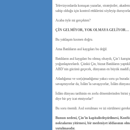
Televizyonlarda konuşan yazarlar, stratejistler, akademi
sahip olduğu için kontrol ettiklerini söyleyip duruyorla
Acaba öyle mi gerçekten?
ÇİN GELMİYOR, YOK OLMAYA GELİYOR…
Bu yaklaşım kısmen doğru.
Ama Batılıların asıl kaygıları bu değil.
Batılıların asıl kaygıları bu olmuş olsaydı, Çin’i karış
yoğunlaştırırlardı. Çünkü Çin, bizzat Batılıların yaptıkl
ABD’nin gücünü geçecek, dünyanın en büyük maddî 
Atladığımız ve sor(a)madığımız yakıcı soru şu burada: 
savaşmıyorlar da, İslâm’la savaşıyorlar, İslâm dünyası
İslâm dünyası tarihinin en zorlu dönemlerinden birini y
diye bir şey icat etmiyorlar?
Bu soru önemli. Asıl sorulması ve izi sürülmesi gereke
Bunun nedeni, Çin’in kapitalistleştirilmesi, Konfü
noktalarını yitirmesi, bir medeniyet iddiasının ol
yutulmasıdır.