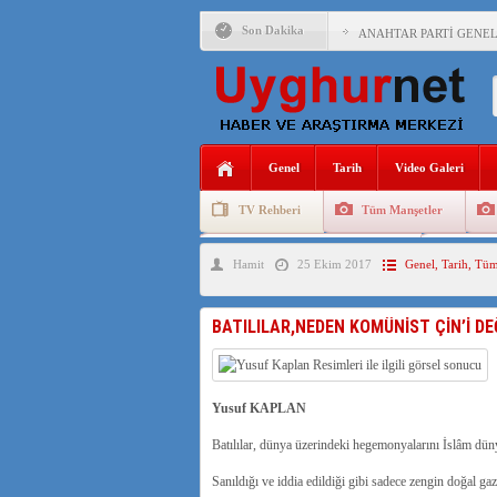
Son Dakika
ANAHTAR PARTİ GENEL 
ÇİN’İN DOĞU TÜRKİST
DİYANET AKADEMİSİ B
150 YILDIR KAYNAYAN
Genel
Tarih
Video Galeri
ÇİN’İN UYGUR POLİTİ
TV Rehberi
Tüm Manşetler
MHP’DEN URUMÇİ KATL
Uygurlarda Düğün ve Cenaze
Uygur 
Hamit
25 Ekim 2017
Genel
,
Tarih
,
Tüm
ÇİN’İN ANKARA BÜYÜKE
İŞGALCİ ÇİN’DEN “FET
BATILILAR,NEDEN KOMÜNİST ÇİN’İ DE
SAADET PARTİSİ İLÇE 
İŞGALCİ ÇİN,DOĞU TÜ
Yusuf KAPLAN
Batılılar, dünya üzerindeki hegemonyalarını İslâm düny
Sanıldığı ve iddia edildiği gibi sadece zengin doğal gaz