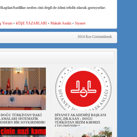
plan/batililar-neden-cini-degil-de-islmi-tehdit-olarak-goruyorlar-
ş Yorum
»
kÖŞE YAZARLARI
»
Makale Analiz
»
Siyaset
1614 Kez Görüntülendi.
N DOĞU TÜRKİSTAN’DAKİ
DİYANET AKADEMİSİ BAŞKANI
AMALARI SİSTEMATİK
DOÇ.DR.KAAN : DOĞU
ODERN BİR SOYKIRIMDIR!
TÜRKİSTAN BİZİM KIRMIZI
ÇİZGİMİZDİR!”