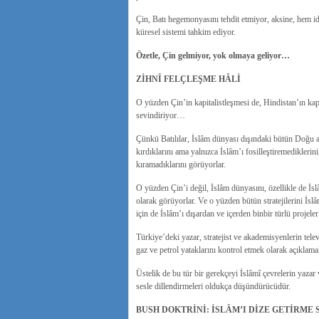
Çin, Batı hegemonyasını tehdit etmiyor, aksine, hem id
küresel sistemi tahkim ediyor.
Özetle, Çin gelmiyor, yok olmaya geliyor…
ZİHNÎ FELÇLEŞME HÂLİ
O yüzden Çin’in kapitalistleşmesi de, Hindistan’ın kapi
sevindiriyor…
Çünkü Batılılar, İslâm dünyası dışındaki bütün Doğu aktör
kırdıklarını ama yalnızca İslâm’ı fosilleştiremediklerin
kıramadıklarını görüyorlar.
O yüzden Çin’i değil, İslâm dünyasını, özellikle de İ
olarak görüyorlar. Ve o yüzden bütün stratejilerini İ
için de İslâm’ı dışardan ve içerden binbir türlü projele
Türkiye’deki yazar, stratejist ve akademisyenlerin tele
gaz ve petrol yataklarını kontrol etmek olarak açıklamala
Üstelik de bu tür bir gerekçeyi İslâmî çevrelerin yaza
sesle dillendirmeleri oldukça düşündürücüdür.
BUSH DOKTRİNİ: İSLÂM’I DİZE GETİRME 