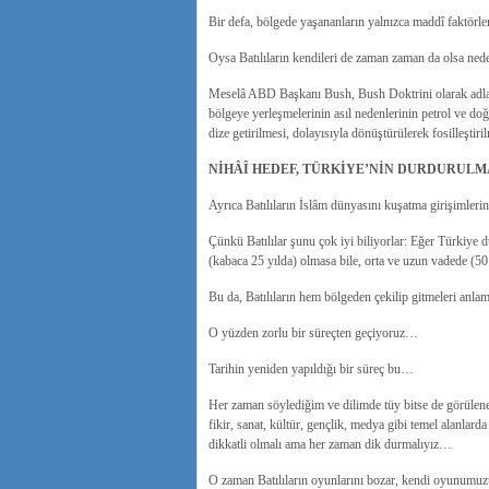
Bir defa, bölgede yaşananların yalnızca maddî faktörler
Oysa Batılıların kendileri de zaman zaman da olsa neden
Meselâ ABD Başkanı Bush, Bush Doktrini olarak adlandı
bölgeye yerleşmelerinin asıl nedenlerinin petrol ve doğ
dize getirilmesi, dolayısıyla dönüştürülerek fosilleştiri
NİHÂÎ HEDEF, TÜRKİYE’NİN DURDURULM
Ayrıca Batılıların İslâm dünyasını kuşatma girişimleri
Çünkü Batılılar şunu çok iyi biliyorlar: Eğer Türkiye
(kabaca 25 yılda) olmasa bile, orta ve uzun vadede (5
Bu da, Batılıların hem bölgeden çekilip gitmeleri anlam
O yüzden zorlu bir süreçten geçiyoruz…
Tarihin yeniden yapıldığı bir süreç bu…
Her zaman söylediğim ve dilimde tüy bitse de görüle
fikir, sanat, kültür, gençlik, medya gibi temel alanlarda
dikkatli olmalı ama her zaman dik durmalıyız…
O zaman Batılıların oyunlarını bozar, kendi oyunumu