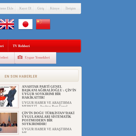
itene Ekle
Kayıt Ol
Giriş
Künye
İletişim
eri
TV Rehberi
etleri
Uygur Yemekleri
EN SON HABERLER
ANAHTAR PARTİ GENEL
BAŞKANI AĞIRALİOĞLU : ÇİN’İN
UYGUR SOYKIRIMI BİR
HAKİKATTIR!
UYGUR HABER VE ARAŞTIRMA
MERKEZİ Anahtar Parti Genel
Başka...
ÇİN’İN DOĞU TÜRKİSTAN’DAKİ
UYGULAMALARI SİSTEMATİK
POSTMODERN BİR
SOYKIRIMDIR!
UYGUR HABER VE ARAŞTIRMA
ME...