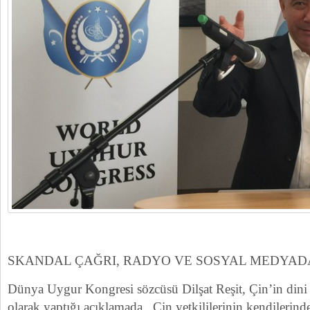
SKANDAL ÇAĞRI, RADYO VE SOSYAL MEDYADA
Dünya Uygur Kongresi sözcüsü Dilşat Reşit, Çin’in dini y
olarak yaptığı açıklamada , Çin yetkililerinin kendilerin