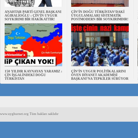
ANAHTAR PARTİ GENEL BAŞKANI
ÇİN’İN DOĞU TÜRKİSTAN’DAKİ
AĞIRALİOĞLU : ÇİN’İN UYGUR
UYGULAMALARI SİSTEMATİK
SOYKIRIMI BİR HAKİKATTIR!
POSTMODERN BİR SOYKIRIMDIR!
150 YILDIR KAYNAYAN YARAMIZ :
ÇİN’İN UYGUR POLİTİKALARINI
ÇİN İŞGALİNDEKİ DOĞU
ÖVEN DİYANET AKADEMİSİ
TÜRKİSTAN
BAŞKANI’NA TEPKİLER SÜRÜYOR
www.uyghurnet.org Tüm hakları saklıdır