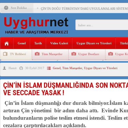
Son Dakika
ÇİN’İN DOĞU TÜRKİSTAN’DAKİ UYGULAMALARI SİSTEM
DİYANET AKADEMİSİ BAŞKANI DOÇ.DR.KAAN : DOĞU TÜR
150 YILDIR KAYNAYAN YARAMIZ : ÇİN İŞGALİNDEKİ DO
ÇİN’İN UYGUR POLİTİKALARINI ÖVEN DİYANET AKADEM
Genel
Tarih
Video Galeri
Uygur Diyarı ve Yöreleri
Türki
MHP’DEN URUMÇİ KATLİAMI MESAJİ : 05.07.2009 URUM
TV Rehberi
Tüm Manşetler
Uygur Dostları
Uygur Kü
ÇİN’İN ANKARA BÜYÜKELÇİSİ JİANG’İN TRABZON ZİYAR
Uygurlarda Düğün ve Cenaze
Uygur Geleneksel Tip
Uygur Gele
Hamit
30 Eylül 2017
Genel
,
Tüm Manşetler
,
Uygur Diyarı ve Yöreleri
İŞGALCİ ÇİN’DEN “FETİHLER SULTANI MEHMET”DİZİSİN
SAADET PARTİSİ İLÇE BAŞKANI : TEMMUZ AYI,DOĞU TÜR
ÇİN’İN İSLAM DÜŞMANLIĞINDA SON NOKTA 
İŞGALCİ ÇİN,DOĞU TÜRKİSTAN’DA EN AZ 143 BİN UYGU
VE SECCADE YASAK !
Çin’in İslam düşmanlığı dur durak bilmiyor.İslam k
artıran Çin yönetimi bir adım daha attı. Evinde Ku
bulunduranların polise teslim etmesi istendi. Teslim e
cezalara çarptırılacakları açıklandı.