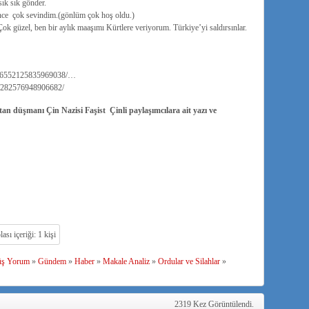
ık sık gönder.
yince çok sevindim.(gönlüm çok hoş oldu.)
Çok güzel, ben bir aylık maaşımı Kürtlere veriyorum. Türkiye’yi saldırsınlar.
466552125835969038/…
/282576948906682/
n düşmanı Çin Nazisi Faşist Çinli paylaşımcılara ait yazı ve
üş Yorum
»
Gündem
»
Haber
»
Makale Analiz
»
Ordular ve Silahlar
»
2319 Kez Görüntülendi.