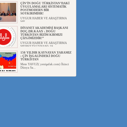
Başka...
ÇİN’İN DOĞU TÜRKİSTAN’DAKİ
UYGULAMALARI SİSTEMATİK
POSTMODERN BİR
SOYKIRIMDIR!
UYGUR HABER VE ARAŞTIRMA
ME...
DİYANET AKADEMİSİ BAŞKANI
DOÇ.DR.KAAN : DOĞU
TÜRKİSTAN BİZİM KIRMIZI
ÇİZGİMİZDİR!”
UYGUR HABER VE ARAŞTIRMA
MERKEZİ(UYHAM) 19...
150 YILDIR KAYNAYAN YARAMIZ
: ÇİN İŞGALİNDEKİ DOĞU
TÜRKİSTAN
Mete YAVUZ( yenişafak.com) İkinci
Dünya Sa...
ÇİN’İN UYGUR POLİTİKALARINI
ÖVEN DİYANET AKADEMİSİ
BAŞKANI’NA TEPKİLER
SÜRÜYOR
UYGUR HABER VE ARAŞTIRMA
MERKEZİ(UYHAM) Diyanet
Akademis...
MHP’DEN URUMÇİ KATLİAMI
MESAJİ : 05.07.2009 URUMÇİ
ŞEHİTLERİNİ RAHMETLE
ANIYORUZ
UYGUR HABER VE ARAŞTIRMA
MERKEZİ(UYHAM) Mill...
ÇİN’İN ANKARA BÜYÜKELÇİSİ