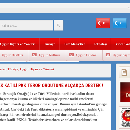
S
BAŞKANI AĞIRALİOĞLU : ÇİN’İN UYGUR SOYKIRIMI BİR HAKİKATTIR!
AN’DAKİ UYGULAMALARI SİSTEMATİK POSTMODERN BİR SOYKIRIMDIR!
AŞKANI DOÇ.DR.KAAN : DOĞU TÜRKİSTAN BİZİM KIRMIZI ÇİZGİMİZDİR!”
Uygur Diyarı ve Yöreleri
Türkiye
Tüm Manşetler
Teknoloji
Video Gal
 YARAMIZ : ÇİN İŞGALİNDEKİ DOĞU TÜRKİSTAN
Uygur Dostları
Uygur Kültürü
Uygur Folklor
Uygur Kıyaf
KALARINI ÖVEN DİYANET AKADEMİSİ BAŞKANI’NA TEPKİLER SÜRÜYOR
Geleneksel Tip
Uygur Geleneksel Sporlar
tler
,
Türkiye
,
Uygur Diyarı ve Yöreleri
İAMI MESAJİ : 05.07.2009 URUMÇİ ŞEHİTLERİNİ RAHMETLE ANIYORUZ
LÇİSİ JİANG’İN TRABZON ZİYARETİ
BEK KATİLİ PKK TERÖR ÖRGÜTÜNE ALÇAKÇA DESTEK !
İHLER SULTANI MEHMET”DİZİSİNE GARİP SANSÜR VE HADSIZ İHTAR
in Stratejik Ortağı ( ! ) ve Türk Milletinin tarihi ve kadim dostu
egemonya kurma ve ülkeleri sömürgeleştirme tarihi emellerini
e partner olarak gördüğünü iddia ediyor. Bunun için İstanbul’un göbeğin
.Ancak Çin’deki Tek Parti diktatorryasının güdümü ve emrindeki Çin
 karşı kin ve nefretlerini kusmaktan geri durmuyor.Bebek,çocuk ,
mizin katili PKK.lı Teröristleri övmekten ve onları desteklemekten