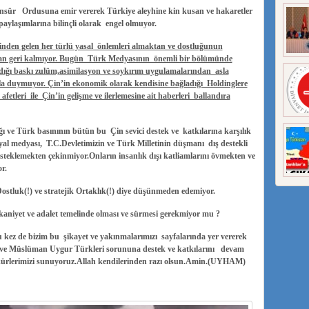
 sansür Ordusuna emir vererek Türkiye aleyhine kin kusan ve hakaretler
paylaşımlarına bilinçli olarak engel olmuyor.
linden gelen her türlü yasal önlemleri almaktan ve dostluğunun
ktan geri kalmıyor. Bugün Türk Medyasının önemli bir bölümünde
dığı baskı zulüm,asimilasyon ve soykırım uygulamalarından asla
la duymuyor. Çin’in ekonomik olarak kendisine bağladığı Holdinglere
fetleri ile Çin’in gelişme ve ilerlemesine ait haberleri ballandıra
ı ve Türk basınının bütün bu Çin sevici destek ve katkılarına karşılık
l medyası, T.C.Devletimizin ve Türk Milletinin düşmanı dış destekli
steklemekten çekinmiyor.Onların insanlık dışı katliamlarını övmekten ve
r.
ostluk(!) ve stratejik Ortaklık(!) diye düşünmeden edemiyor.
hakkaniyet ve adalet temelinde olması ve sürmesi gerekmiyor mu ?
 kez de bizim bu şikayet ve yakınmalarımızı sayfalarında yer vererek
n ve Müslüman Uygur Türkleri sorununa destek ve katkılarını devam
şekkürlerimizi sunuyoruz.Allah kendilerinden razı olsun.Amin.(UYHAM)