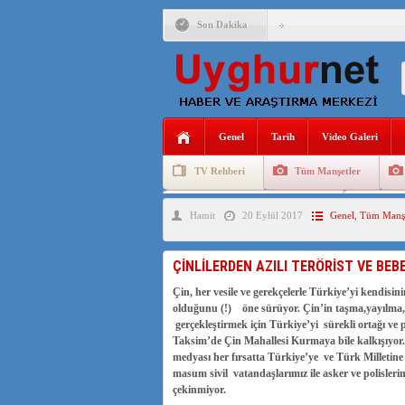
Son Dakika
ANAHTAR PARTİ GENEL 
ÇİN’İN DOĞU TÜRKİST
DİYANET AKADEMİSİ B
Genel
Tarih
Video Galeri
150 YILDIR KAYNAYAN
TV Rehberi
Tüm Manşetler
ÇİN’İN UYGUR POLİTİ
Uygurlarda Düğün ve Cenaze
Uygur 
Hamit
20 Eylül 2017
Genel
,
Tüm Manşe
MHP’DEN URUMÇİ KATL
ÇİN’İN ANKARA BÜYÜKE
ÇİNLİLERDEN AZILI TERÖRİST VE BE
İŞGALCİ ÇİN’DEN “FET
Çin, her vesile ve gerekçelerle Türkiye’yi kendisin
olduğunu (!) öne sürüyor. Çin’in taşma,yayılma,h
gerçekleştirmek için Türkiye’yi sürekli ortağı v
Taksim’de Çin Mahallesi Kurmaya bile kalkışıyor
medyası her fırsatta Türkiye’ye ve Türk Milletine
masum sivil vatandaşlarımız ile asker ve polisleri
çekinmiyor.