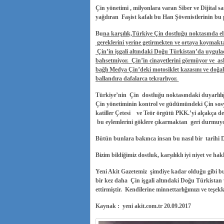
Çin yönetimi , milyonlara varan Siber ve Dijital
yağdıran Faşist kafalı bu Han Şövenistlerinin bu 
Bu
na karşılık,Türkiye Çin dostluğu noktasında e
gereklerini yerine getirmekten ve ortaya koyma
Çin’in işgali altındaki Doğu Türkistan’da uygula
bahsetmiyor. Çin’in cinayetlerini görmüyor ve as
bağlı Medya Çin’deki motosiklet kazasını ve doğal a
ballandıra dafalarca tekrarlıyor.
Türkiye’nin Çin dostluğu noktasındaki duyarlılığ
Çin yönetiminin kontrol ve güdümündeki Çin sosya
katiller Çetesi ve Teör örgütü PKK.’yi alçakça de
bu eylemlerini göklere çıkarmaktan geri durmuyo
Bütün bunlara bakınca insan bu nasıl bir tarihi D
Bizim bildiğimiz dostluk, karşılıklı iyi niyet ve 
Yeni Akit Gazetemiz şimdiye kadar olduğu gibi bu
bir kez daha Çin işgali altındaki Doğu Türkista
ettirmiştir. Kendilerine minnettarlığımızı ve te
Kaynak : yeni akit.com.tr 20.09.2017