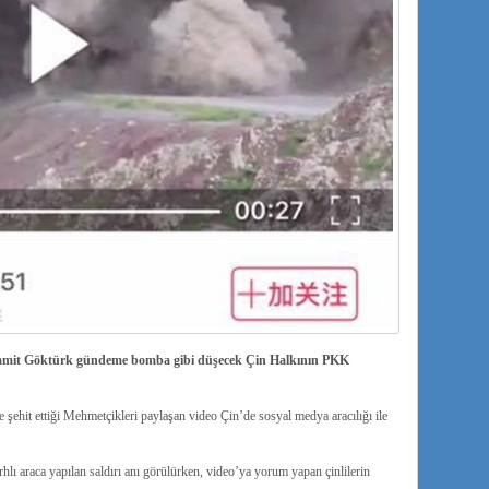
 Hamit Göktürk gündeme bomba gibi düşecek Çin Halkının PKK
şehit ettiği Mehmetçikleri paylaşan video Çin’de sosyal medya aracılığı ile
lı araca yapılan saldırı anı görülürken, video’ya yorum yapan çinlilerin