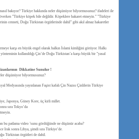
nasıl bakıyor? Türkiye hakkında neler düşünüyor bilyormusunuz? ifadeleri ile
ı överken ”Türkiye köpek bile değildir. Köpeklere hakaret etmeyin.” ”Türkiye
erinin cenneti, Doğu Türkistan örgütlerinde dahil” gibi akıl almaz hakaretler
rmeye karşı en büyük engel olarak halkın İslami kimliğini görüyor. Halkı
ı yönteminin kullanıldığı Çin’de Doğu Türkistan’a karşı büyük bir ”yasal
tizanlarının Dikkatine Sunulur !
neler düşünüyor bilyormusunuz?
yal Medyasında yayınlanan Faşist kafalı Çin Nazısı Çinlilerin Türkiye
ye, Japonya, Güney Kore, üç kirli millet.
sonra sıra Tokyo’da
etmeyin.
zan bu patlama video ’sunu gördüğünde ne düşünür acaba?
ce Irak sonra Libya, şimdi sıra Türkiye’de.
ğu Türkistan örgütleri de dahil.