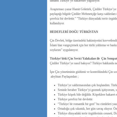
tamamı Türkiye’ye hakaretler yağdırıyor.
Araştırmacı yazar Hamit Göktürk, Çinliler Türkiye’ye 
paylaştığı bilgide Çinliler Mehmetçiğe karşı saldırılar
şerefsiz bir devlettir.” ”Türkiye dünyadaki terör örgütl
kullanılıyor.
HEDEFLERİ DOĞU TÜRKİSTAN
Çin Devleti, bölge üzerindeki hakimiyetini kuvvetlendi
İslam’dan vazgeçirmek için her türlü yıldırma ve bask
soykırım” uygulanıyor.
Türkiye’deki Çin Sevici Yalakaları ile Çin Sempa
Çinliler Türkiye’ye nasıl bakıyor? Türkiye hakkında 
İşte Çin yönetiminin güdümü ve kontrölündeki Çin sos
aleyhtarı Paylaşımları ;
Türkiye’ye saldırmasından çok hoşlandım. Türki
Seninle beraber Türkiye’yi gezmek işitiyorum, 
Türkiye köpek bile değildir. Köpeklere hakaret 
Türkiye şerefsiz bir devlettir.
“Türkiye’de romantik bir gezi” bu cümleleri ya
Ortadoğu çok sıkıntılı, her gün savaş oluyor. Ön
Türkiye dünyadaki terör örgütlerinin cenneti, Do