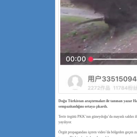
Doğu Türkistan araştırmaları ile tanınan yazar
sempazitanlığını ortaya çıkardı.
Terör örgütü PKK’nın güneydoğu’da mayınlı saldırı ile 
yayılıyor.
Örgüt propagandası içeren video’da bölgeden geçen zırh