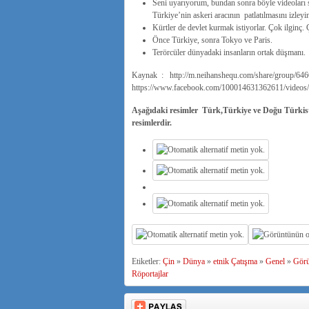
Seni uyarıyorum, bundan sonra böyle videoları s
Türkiye’nin askeri aracının patlatılmasını izle
Kürtler de devlet kurmak istiyorlar. Çok ilginç. 
Önce Türkiye, sonra Tokyo ve Paris.
Terörcüler dünyadaki insanların ortak düşmanı.
Kaynak : http://m.neihanshequ.com/share/group/6
https://www.facebook.com/100014631362611/videos
Aşağıdaki resimler Türk,Türkiye ve Doğu Türkista
resimlerdir.
Etiketler:
Çin
»
Dünya
»
etnik Çatışma
»
Genel
»
Gör
Röportajlar