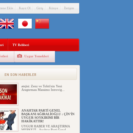
itene Ekle
Kayıt Ol
Giriş
Künye
İletişim
eri
TV Rehberi
etleri
Uygur Yemekleri
AFGANİSTAN’DA YAŞAYAN
UYGURLARA KARŞI PAKİSTAN
ÇİN İLE İŞBİRLİĞİ YAPACAK
Çin ile Pakistan'dan Afganistan'daki
EN SON HABERLER
Uygur Türklerine karşı iş ...
atejisi: Zenz ve Tohti'nin Yeni
Araştırması Massimo Introvig...
ANAHTAR PARTİ GENEL
BAŞKANI AĞIRALİOĞLU : ÇİN’İN
UYGUR SOYKIRIMI BİR
HAKİKATTIR!
UYGUR HABER VE ARAŞTIRMA
MERKEZİ Anahtar Parti Genel