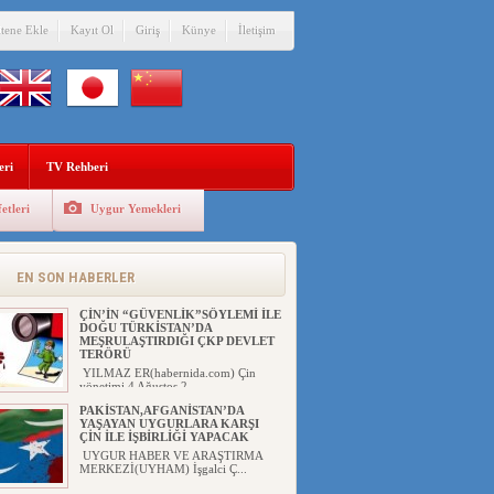
itene Ekle
Kayıt Ol
Giriş
Künye
İletişim
eri
TV Rehberi
etleri
Uygur Yemekleri
EN SON HABERLER
ÇİN’İN “GÜVENLİK”SÖYLEMİ İLE
DOĞU TÜRKİSTAN’DA
MEŞRULAŞTIRDIĞI ÇKP DEVLET
TERÖRÜ
YILMAZ ER(habernida.com) Çin
yönetimi 4 Ağustos 2...
PAKİSTAN,AFGANİSTAN’DA
YAŞAYAN UYGURLARA KARŞI
ÇİN İLE İŞBİRLİĞİ YAPACAK
UYGUR HABER VE ARAŞTIRMA
MERKEZİ(UYHAM) İşgalci Ç...