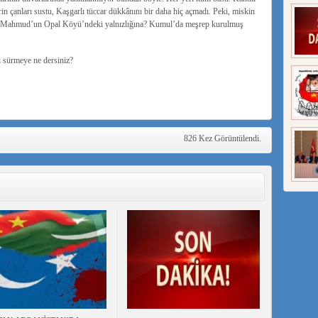
erin çanları sustu, Kaşgarlı tüccar dükkânını bir daha hiç açmadı. Peki, miskin
Ya Mahmud’un Opal Köyü’ndeki yalnızlığına? Kumul’da meşrep kurulmuş
 sürmeye ne dersiniz?
826 Kez Görüntülendi.