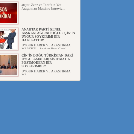
atejisi: Zenz ve Tohti'nin Yeni
Araştırması Massimo Introvig...
ANAHTAR PARTİ GENEL
BAŞKANI AĞIRALİOĞLU : ÇİN’İN
UYGUR SOYKIRIMI BİR
HAKİKATTIR!
UYGUR HABER VE ARAŞTIRMA
MERKEZİ Anahtar Parti Genel
Başka...
ÇİN’İN DOĞU TÜRKİSTAN’DAKİ
UYGULAMALARI SİSTEMATİK
POSTMODERN BİR
SOYKIRIMDIR!
UYGUR HABER VE ARAŞTIRMA
ME...
DİYANET AKADEMİSİ BAŞKANI
DOÇ.DR.KAAN : DOĞU
TÜRKİSTAN BİZİM KIRMIZI
ÇİZGİMİZDİR!”
UYGUR HABER VE ARAŞTIRMA
MERKEZİ(UYHAM) 19...
150 YILDIR KAYNAYAN YARAMIZ
: ÇİN İŞGALİNDEKİ DOĞU
TÜRKİSTAN
Mete YAVUZ( yenişafak.com) İkinci
Dünya Sa...
ÇİN’İN UYGUR POLİTİKALARINI