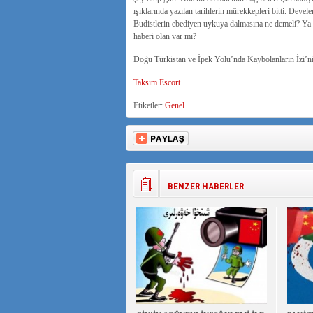
ışıklarında yazılan tarihlerin mürekkepleri bitti. Devel
Budistlerin ebediyen uykuya dalmasına ne demeli? 
haberi olan var mı?
Doğu Türkistan ve İpek Yolu’nda Kaybolanların İzi’ni
Taksim Escort
Etiketler:
Genel
BENZER HABERLER