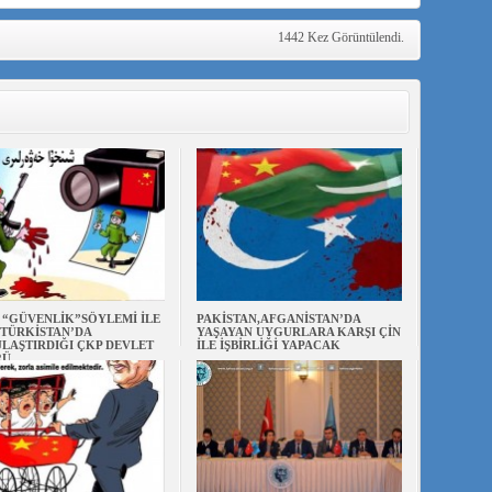
1442 Kez Görüntülendi.
N “GÜVENLİK”SÖYLEMİ İLE
PAKİSTAN,AFGANİSTAN’DA
TÜRKİSTAN’DA
YAŞAYAN UYGURLARA KARŞI ÇİN
LAŞTIRDIĞI ÇKP DEVLET
İLE İŞBİRLİĞİ YAPACAK
RÜ