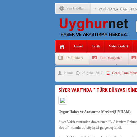
Son Dakika
PAKİSTAN,AFGANİSTAN
ANAHTAR PARTİ GENEL 
ÇİN’İN DOĞU TÜRKİST
Genel
Tarih
Video Galeri
DİYANET AKADEMİSİ B
TV Rehberi
Tüm Manşetler
150 YILDIR KAYNAYAN
Uygurlarda Düğün ve Cenaze
Uygur 
Hamit
25 Şubat 2017
Genel
,
Tüm Manşe
ÇİN’İN UYGUR POLİTİ
MHP’DEN URUMÇİ KATL
SİYER VAKF’NDA ” TÜRK DÜNYASI Sİ
Uygur Haber ve Araştırma Merkezi(UYHAM)
Siyer Vakfı tarafından düzenlenen “3. Alemlere Rah
Boyut” konulu bir söyleşisi gerçekleştirildi.