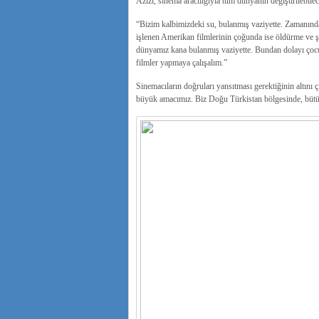
Azizi, sinema aracılığıyla tüm dünyanın değiştirilebile
“Bizim kalbimizdeki su, bulanmış vaziyette. Zamanında
işlenen Amerikan filmlerinin çoğunda ise öldürme ve şid
dünyamız kana bulanmış vaziyette. Bundan dolayı çocukl
filmler yapmaya çalışalım.”
Sinemacıların doğruları yansıtması gerektiğinin altını 
büyük amacımız. Biz Doğu Türkistan bölgesinde, bütün