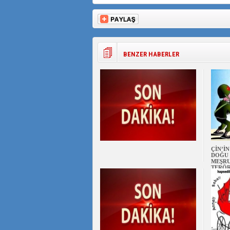
BENZER HABERLER
ÇİN’İ
DOĞU 
MEŞRU
TERÖ