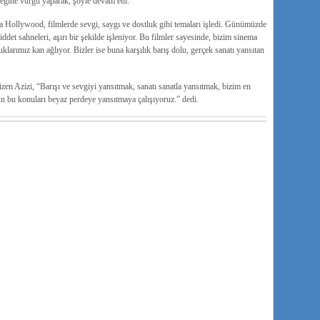
ceğine vurgu yaparak, şöyle devam etti:
 Hollywood, filmlerde sevgi, saygı ve dostluk gibi temaları işledi. Günümüzde
det sahneleri, aşırı bir şekilde işleniyor. Bu filmler sayesinde, bizim sinema
arımız kan ağlıyor. Bizler ise buna karşılık barış dolu, gerçek sanatı yansıtan
çizen Azizi, “Barışı ve sevgiyi yansıtmak, sanatı sanatla yansıtmak, bizim en
 bu konuları beyaz perdeye yansıtmaya çalışıyoruz.” dedi.