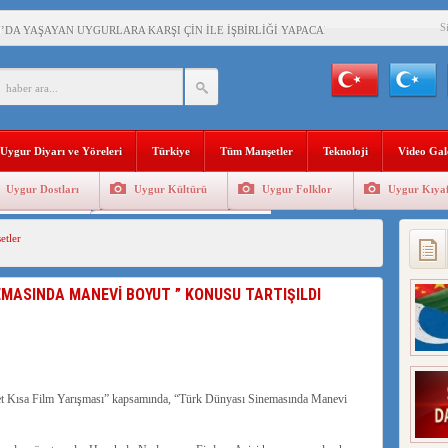
S
’DA YAŞAYAN UYGURLARA KARŞI ÇİN İLE İŞBİRLİĞİ YAPACAK
BAŞKANI AĞIRALİOĞLU : ÇİN’İN UYGUR SOYKIRIMI BİR HAKİKATTIR!
AN’DAKİ UYGULAMALARI SİSTEMATİK POSTMODERN BİR SOYKIRIMDIR!
Uygur Diyarı ve Yöreleri
Türkiye
Tüm Manşetler
Teknoloji
Video Gal
AŞKANI DOÇ.DR.KAAN : DOĞU TÜRKİSTAN BİZİM KIRMIZI ÇİZGİMİZDİR!”
Uygur Dostları
Uygur Kültürü
Uygur Folklor
Uygur Kıyaf
 YARAMIZ : ÇİN İŞGALİNDEKİ DOĞU TÜRKİSTAN
Geleneksel Tip
Uygur Geleneksel Sporlar
tler
KALARINI ÖVEN DİYANET AKADEMİSİ BAŞKANI’NA TEPKİLER SÜRÜYOR
İAMI MESAJİ : 05.07.2009 URUMÇİ ŞEHİTLERİNİ RAHMETLE ANIYORUZ
NEMASINDA MANEVİ BOYUT ” KONUSU TARTIŞILDI
met Kısa Film Yarışması” kapsamında, “Türk Dünyası Sinemasında Manevi