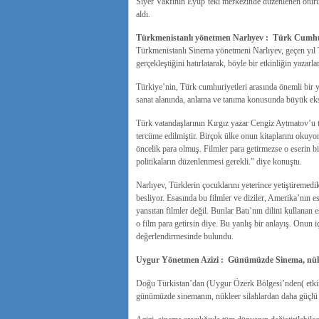
Siyer Vakfının Eyüp’teki merkezinde düzenlenen otur
aldı.
Türkmenistanlı yönetmen Narlıyev : Türk Cumhuriy
Türkmenistanlı Sinema yönetmeni Narlıyev, geçen yıl T
gerçekleştiğini hatırlatarak, böyle bir etkinliğin yazarl
Türkiye’nin, Türk cumhuriyetleri arasında önemli bir ye
sanat alanında, anlama ve tanıma konusunda büyük eksi
Türk vatandaşlarının Kırgız yazar Cengiz Aytmatov’u t
tercüme edilmiştir. Birçok ülke onun kitaplarını okuyo
öncelik para olmuş. Filmler para getirmezse o eserin bi
politikaların düzenlenmesi gerekli.” diye konuştu.
Narlıyev, Türklerin çocuklarını yeterince yetiştiremedi
besliyor. Esasında bu filmler ve diziler, Amerika’nın es
yansıtan filmler değil. Bunlar Batı’nın dilini kullanan 
o film para getirsin diye. Bu yanlış bir anlayış. Onun i
değerlendirmesinde bulundu.
Uygur Yönetmen Azizi : Günümüzde Sinema, nükl
Doğu Türkistan’dan (Uygur Özerk Bölgesi’nden( etki
günümüzde sinemanın, nükleer silahlardan daha güçlü 