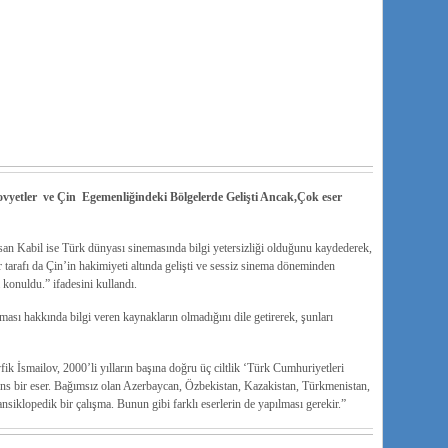
yetler ve Çin Egemenliğindeki Bölgelerde Gelişti Ancak,Çok eser
n Kabil ise Türk dünyası sinemasında bilgi yetersizliği olduğunu kaydederek,
 tarafı da Çin’in hakimiyeti altında gelişti ve sessiz sinema döneminden
 konuldu.” ifadesini kullandı.
ması hakkında bilgi veren kaynakların olmadığını dile getirerek, şunları
ik İsmailov, 2000’li yılların başına doğru üç ciltlik ‘Türk Cumhuriyetleri
rans bir eser. Bağımsız olan Azerbaycan, Özbekistan, Kazakistan, Türkmenistan,
ansiklopedik bir çalışma. Bunun gibi farklı eserlerin de yapılması gerekir.”