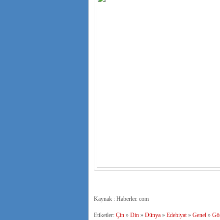
Kaynak : Haberler. com
Etiketler:
Çin
»
Din
»
Dünya
»
Edebiyat
»
Genel
»
Gö