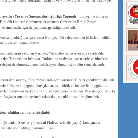
umda, yönetmenler Hocakulu Narlıyev ve Firdevs Azizi konuşmacı olarak yer
etleri Yazar ve Sinemacıları İşbirliği Yapmalı
: Söyleşi’ne konuşan
ürk dili konuşan cumhuriyetler arasında Gazeteciler Birliği Zirvesi
ar ve sinemacılar için de yapılması gerektiğini söyledi.
re sahip olduğuna işaret eden Narlıyev, Türk devletlerinin birbirlerini kültür
klikleri olduğunu kaydetti.
anımadıklarını savunan Narlıyev, “Aytmatov’un eserleri çok sayıda dile
r fakat Türkiye onu bilmiyor. Türkiye’de medyada, gazetelerde ve filmlerde
r değeri de olumsuz olarak belirleniyor. Bunun için kültür sanat alanında
klerini ileri sürerek, “Son zamanlarda görüyorum ki Türkler çocuklarını dizilerle
erleri. Manevi duyguları öne çıkaran, milli birlik ve beraberlik duygularını
eserler. Bakıyoruz herkes birbirini sebepsiz yere öldürüyor. Peki ne için? Tabii ki
çin başkalarının terbiyesine bırakmadan, çocuklarımızı biz eğitmeliyiz.”
eer silahlardan daha Güçlüdür
nliğe katılan Sinema yönetmeni Firdevs Azizi de yaptığı konuşmada
ve daha etkili olduğu yorumunu yaptı.