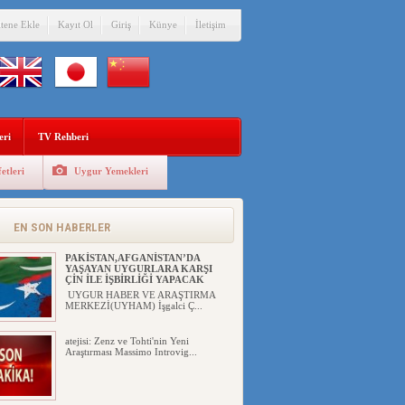
itene Ekle
Kayıt Ol
Giriş
Künye
İletişim
Eğitimci Abdull...
eri
TV Rehberi
etleri
Uygur Yemekleri
ÇİN’İN “GÜVENLİK”SÖYLEMİ İLE
DOĞU TÜRKİSTAN’DA
MEŞRULAŞTIRDIĞI ÇKP DEVLET
TERÖRÜ
EN SON HABERLER
YILMAZ ER(habernida.com) Çin
yönetimi 4 Ağustos 2...
PAKİSTAN,AFGANİSTAN’DA
YAŞAYAN UYGURLARA KARŞI
ÇİN İLE İŞBİRLİĞİ YAPACAK
UYGUR HABER VE ARAŞTIRMA
MERKEZİ(UYHAM) İşgalci Ç...
atejisi: Zenz ve Tohti'nin Yeni
Araştırması Massimo Introvig...