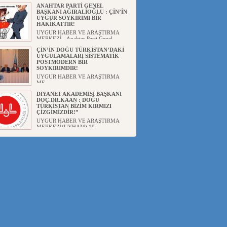
ANAHTAR PARTİ GENEL
BAŞKANI AĞIRALİOĞLU : ÇİN’İN
UYGUR SOYKIRIMI BİR
HAKİKATTIR!
UYGUR HABER VE ARAŞTIRMA
MERKEZİ Anahtar Parti Genel
Başka...
ÇİN’İN DOĞU TÜRKİSTAN’DAKİ
UYGULAMALARI SİSTEMATİK
POSTMODERN BİR
SOYKIRIMDIR!
UYGUR HABER VE ARAŞTIRMA
ME...
DİYANET AKADEMİSİ BAŞKANI
DOÇ.DR.KAAN : DOĞU
TÜRKİSTAN BİZİM KIRMIZI
ÇİZGİMİZDİR!”
UYGUR HABER VE ARAŞTIRMA
MERKEZİ(UYHAM) 19...
150 YILDIR KAYNAYAN YARAMIZ
: ÇİN İŞGALİNDEKİ DOĞU
TÜRKİSTAN
Mete YAVUZ( yenişafak.com) İkinci
Dünya Sa...
ÇİN’İN UYGUR POLİTİKALARINI
ÖVEN DİYANET AKADEMİSİ
BAŞKANI’NA TEPKİLER
SÜRÜYOR
UYGUR HABER VE ARAŞTIRMA
MERKEZİ(UYHAM) Diyanet
Akademis...
MHP’DEN URUMÇİ KATLİAMI