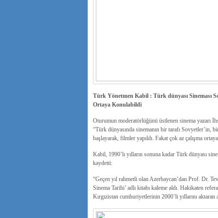
Türk Yönetmen Kabil : Türk dünyası Sineması Sov
Ortaya Konulabildi
Oturumun moderatörlüğünü üstlenen sinema yazarı İhsa
“Türk dünyasında sinemanın bir tarafı Sovyetler’in, bir
başlayarak, filmler yapıldı. Fakat çok az çalışma ortaya
Kabil, 1990’lı yılların sonuna kadar Türk dünyası sine
kaydetti:
“Geçen yıl rahmetli olan Azerbaycan’dan Prof. Dr. Tevf
Sinema Tarihi’ adlı kitabı kaleme aldı. Hakikaten refe
Kırgızistan cumhuriyetlerinin 2000’li yıllarını aktaran 