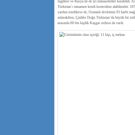
İngiltere ve Rusya ile de iyi münasebetler kurabildi. A
Türkistan’ı tamamen kendi kontrolüne alabilmekti. 1878’
yardım istedilerse de, Osmanlı devletinin 93 harbi mağ
müteakiben, Çinliler Doğu Türkistan’da büyük bir istila 
arasında 60 bin kişilik Kaşgar ordusu da vardı.