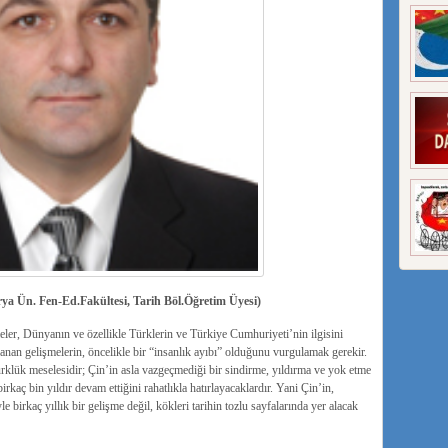
ya Ün. Fen-Ed.Fakültesi, Tarih Böl.Öğretim Üyesi)
er, Dünyanın ve özellikle Türklerin ve Türkiye Cumhuriyeti’nin ilgisini
nan gelişmelerin, öncelikle bir “insanlık ayıbı” olduğunu vurgulamak gerekir.
klük meselesidir; Çin’in asla vazgeçmediği bir sindirme, yıldırma ve yok etme
 birkaç bin yıldır devam ettiğini rahatlıkla hatırlayacaklardır. Yani Çin’in,
e birkaç yıllık bir gelişme değil, kökleri tarihin tozlu sayfalarında yer alacak