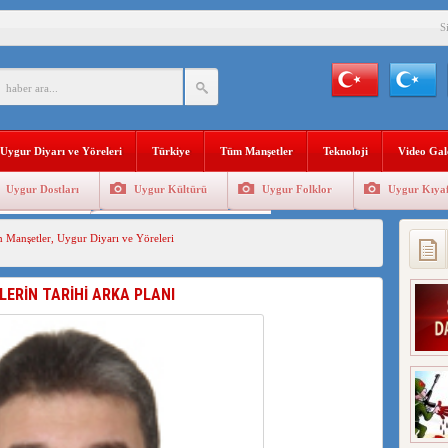
S
YLEMİ İLE DOĞU TÜRKİSTAN’DA MEŞRULAŞTIRDIĞI ÇKP DEVLET TERÖRÜ
’DA YAŞAYAN UYGURLARA KARŞI ÇİN İLE İŞBİRLİĞİ YAPACAK
Uygur Diyarı ve Yöreleri
Türkiye
Tüm Manşetler
Teknoloji
Video Gal
BAŞKANI AĞIRALİOĞLU : ÇİN’İN UYGUR SOYKIRIMI BİR HAKİKATTIR!
Uygur Dostları
Uygur Kültürü
Uygur Folklor
Uygur Kıyaf
AN’DAKİ UYGULAMALARI SİSTEMATİK POSTMODERN BİR SOYKIRIMDIR!
Geleneksel Tip
Uygur Geleneksel Sporlar
 Manşetler
,
Uygur Diyarı ve Yöreleri
AŞKANI DOÇ.DR.KAAN : DOĞU TÜRKİSTAN BİZİM KIRMIZI ÇİZGİMİZDİR!”
 YARAMIZ : ÇİN İŞGALİNDEKİ DOĞU TÜRKİSTAN
LERİN TARİHİ ARKA PLANI
KALARINI ÖVEN DİYANET AKADEMİSİ BAŞKANI’NA TEPKİLER SÜRÜYOR
İAMI MESAJİ : 05.07.2009 URUMÇİ ŞEHİTLERİNİ RAHMETLE ANIYORUZ