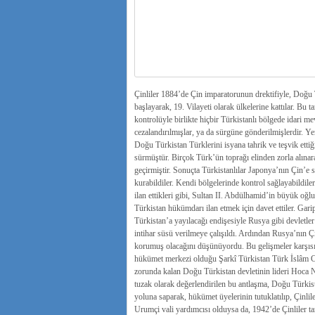
Çinliler 1884’de Çin imparatorunun drektifiyle, Doğu T
başlayarak, 19. Vilayeti olarak ülkelerine kattılar. Bu 
kontrolüyle birlikte hiçbir Türkistanlı bölgede idari me
cezalandırılmışlar, ya da sürgüne gönderilmişlerdir. 
Doğu Türkistan Türklerini isyana tahrik ve teşvik etti
sürmüştür. Birçok Türk’ün toprağı elinden zorla alına
geçirmiştir. Sonuçta Türkistanlılar Japonya’nın Çin’e 
kurabildiler. Kendi bölgelerinde kontrol sağlayabildi
ilan ettikleri gibi, Sultan II. Abdülhamid’in büyük o
Türkistan hükümdarı ilan etmek için davet ettiler. Gari
Türkistan’a yayılacağı endişesiyle Rusya gibi devletle
intihar süsü verilmeye çalışıldı. Ardından Rusya’nın Çi
korumuş olacağını düşünüyordu. Bu gelişmeler karşısı
hükümet merkezi olduğu Şarkî Türkistan Türk İslâm C
zorunda kalan Doğu Türkistan devletinin lideri Hoca N
tuzak olarak değerlendirilen bu antlaşma, Doğu Türkis
yoluna saparak, hükümet üyelerinin tutuklatılıp, Çinlil
Urumçi vali yardımcısı olduysa da, 1942’de Çinliler tar