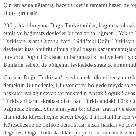
Çin istilasına uğramış, bazen ülkenin tamamı bazen de top
altına girmiştir.
200 yıldan bu yana Doğu Türkistanlılar, bağımsız olmak 
etmiş ve bağımsız devletler kurmalarına rağmen ( Yaku
Türkistan İslam Cumhuriyeti, 1944’teki Doğu Türkistan
devletler kısa ömürlü olmuş nihaî başarı kazanamamışlard
boyunca Doğu Türkistan’ın bağımsızlık faaliyetlerini şidde
Bunların sebebi de bölgenin fevkalâde stratejik konumud
Çin için Doğu Türkistan’ı kaybetmek ülkeyi her yönüy
demektir. Bu nedenle, Çin yönetimi bölgede meydana gel
başkaldırıya ağır cevap vermektedir. Ancak Soğuk Savaş
Türkistanlıların akrabası olan Batı Türkistandaki Türk C
bağımsız olması, dünyanın yeni bir düzen arayışı ve ekon
alanındaki küreselleşme süreci Doğu Türkistanlılar için yen
Küreselleşme ile birlikte demokrasi, insan hakları ve çev
değerler, Doğu Türkistanlılar için yeni bir mücadele zemi