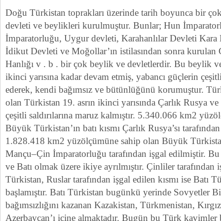
Doğu Türkistan toprakları üzerinde tarih boyunca bir ço
devleti ve beylikleri kurulmuştur. Bunlar; Hun İmparato
İmparatorluğu, Uygur devleti, Karahanlılar Devleti Kara 
İdikut Devleti ve Moğollar’ın istilasından sonra kurulan 
Hanlığı v . b . bir çok beylik ve devletlerdir. Bu beylik v
ikinci yarısına kadar devam etmiş, yabancı güçlerin çeşitli 
ederek, kendi bağımsız ve bütünlüğünü korumuştur. Tür
olan Türkistan 19. asrın ikinci yarısında Çarlık Rusya 
çeşitli saldırılarına maruz kalmıştır. 5.340.066 km2 yüz
Büyük Türkistan’ın batı kısmı Çarlık Rusya’sı tarafından
1.828.418 km2 yüzölçümüne sahip olan Büyük Türkistan
Mançu–Çin İmparatorluğu tarafından işgal edilmiştir. Bu
ve Batı olmak üzere ikiye ayrılmıştır. Çinliler tarafından 
Türkistan, Ruslar tarafından işgal edilen kısmı ise Batı T
başlamıştır. Batı Türkistan bugünkü yerinde Sovyetler Bi
bağımsızlığını kazanan Kazakistan, Türkmenistan, Kırgız
Azerbaycan’ı içine almaktadır. Bugün bu Türk kavimler 