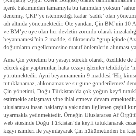
içerik bakımından tamamıyla bu tanımdan yoksun ‘sahte’ ö
denemiş, ÇKP’ye istenmediği kadar ‘sadık’ olan yönetim
adı altında yönetmektedir. Öte yandan, Çin BM’nin 10 Ar
ve BM’ye üye olan her devletin zorunlu olarak imzaladığ
beyannamesi”nin 2.madde, 4 fıkrasında “grup içinde (Azı
doğumların engellenmesine matuf önlemlerin alınması yas
Ama Çin yönetimi bu yasayı sürekli olarak, özellikle de 
ederek ağır yaptırımlar, hatta cezayı işlemler tehdidiyle ‘m
yürütmektedir. Ayni beyannamenin 9 maddesi ‘Hiç kimse
tutuklanamaz, alıkonamaz ve sürgüne gönderilemez’ de
Çin yönetimi, Doğu Türkistan’da çok yoğun keyfi tutukla
estirmekle anlaşmayı yine ihlal etmeye devam etmektedir
uluslararası insan haklarıyla yakından ilgilenen çeşitli kur
uyarmakla yetinmektedir. Örneğin Uluslararası Af Örgü
web sitesinde Doğu Türkistan’da keyfi tutuklanarak ceza
kişiyi isimleri ile yayınlayarak Çin hükümetinden bu kişi