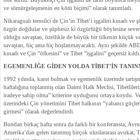
ve sömürgeleşmenin en kötü biçimi” olarak tanımladı.
Nikaragualı temsilci de Çin’in Tibet’i işgalini kınadı ve ş
özgür doğdular ve şüphesiz ki özgürlüğü böylesine seven
olduğu savaştan, özellikle de büyük bir ülkenin küçük ve
savaştan, hiç ama hiç hoşlanmayacaktı. Aynı şekilde AB
kınadı ve Çin ”öfkesini” ve Tibet ”işgalini” geçersiz kıldı
EGEMENLİĞE GİDEN YOLDA TİBET’İN TANIN
1992 yılında, kanıt bulmak ve egemenlik üzerinde tartışm
haftalığına toplanmış olan Daimi Halk Meclisi, Tibetliler
iradeye sahip olma” kriterine uyduğunu ortaya koydu. Ve 
üzerindeki Çin yönetimini Tibet halkının ”yabancı güçler
girmesi” olarak değerlendirdi.
Bundan birkaç hafta sonra da farklı bir konferansta; Avr
Amerika’dan gelen tanınmış birçok uluslararası avukat, T