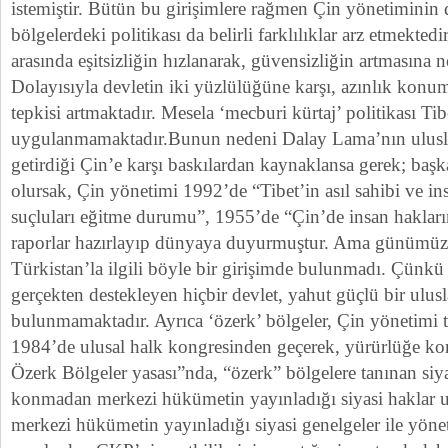
istemiştir. Bütün bu girişimlere rağmen Çin yönetiminin 
bölgelerdeki politikası da belirli farklılıklar arz etmektedi
arasında eşitsizliğin hızlanarak, güvensizliğin artmasına 
Dolayısıyla devletin iki yüzlülüğüne karşı, azınlık konu
tepkisi artmaktadır. Mesela ‘mecburi kürtaj’ politikası Tib
uygulanmamaktadır.Bunun nedeni Dalay Lama’nın uluslar
getirdiği Çin’e karşı baskılardan kaynaklansa gerek; baş
olursak, Çin yönetimi 1992’de “Tibet’in asıl sahibi ve in
suçluları eğitme durumu”, 1955’de “Çin’de insan hakları
raporlar hazırlayıp dünyaya duyurmuştur. Ama günümü
Türkistan’la ilgili böyle bir girişimde bulunmadı. Çünk
gerçekten destekleyen hiçbir devlet, yahut güçlü bir ulusla
bulunmamaktadır. Ayrıca ‘özerk’ bölgeler, Çin yönetimi 
1984’de ulusal halk kongresinden geçerek, yürürlüğe ko
Özerk Bölgeler yasası”nda, “özerk” bölgelere tanınan si
konmadan merkezi hükümetin yayınladığı siyasi hakla
merkezi hükümetin yayınladığı siyasi genelgeler ile yöne