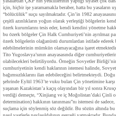
yasalardan ÇKP’nin yetkililerinin yaptığı siyaset çok da
için, hiçbir işe yaramamakla beraber, hatta bu yasaların 
“bölücülük” suçu sayılmaktadır. Çin’in 1982 anayasasın
çeşitli azınlıkların yoğun olarak yerleştiği bölgelerin kend
özerk kurumlarını tesis eder, kendi kendini yönetme hakkı
bu özerk bölgeler Çin Halk Cumhuriyeti’nin ayrılmaz par
özerk bölgelerin olağanüstü durumlardan istifade ederek b
edebilmelerinin mümkün olamayacağına işaret etmektedir
Tito Yugoslavya’sının anayasasında diğer cumhuriyetleri
olabilecekleri belirtiliyordu. Örneğin Sovyetler Birliği’n
cumhuriyetinin kendi haklarının istemesi halinde, Sovyetl
bağımsızlıklarını ilan edebileceğini belirtmekteydi. Doğ
şehrinde Eylül 1963’te vuku bulan Çin yönetimine karş
yaşanan Kazakistan’a kaçış olayından bir yıl sonra Krusç
verdiği demeçte, “Xinjiang ve iç Moğolistan’daki Çinli o
determination) hakkının tanınması”nı istemesi de sadece, p
suçlama için söylenmiş söz değildir. Bu sözün altında bu
nasıl vaatlerle paylaşıldığının gerçeği yatmaktadır. Bund