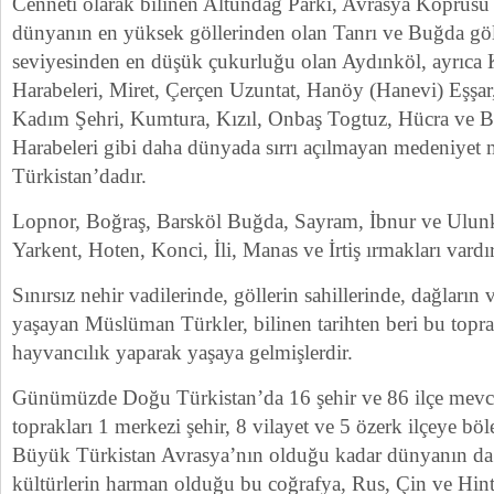
Cenneti olarak bilinen Altundağ Parkı, Avrasya Köprüsü 
dünyanın en yüksek göllerinden olan Tanrı ve Buğda göl
seviyesinden en düşük çukurluğu olan Aydınköl, ayrıca 
Harabeleri, Miret, Çerçen Uzuntat, Hanöy (Hanevi) Eşşa
Kadım Şehri, Kumtura, Kızıl, Onbaş Togtuz, Hücra ve 
Harabeleri gibi daha dünyada sırrı açılmayan medeniyet
Türkistan’dadır.
Lopnor, Boğraş, Barsköl Buğda, Sayram, İbnur ve Ulunku
Yarkent, Hoten, Konci, İli, Manas ve İrtiş ırmakları vardır
Sınırsız nehir vadilerinde, göllerin sahillerinde, dağların
yaşayan Müslüman Türkler, bilinen tarihten beri bu topra
hayvancılık yaparak yaşaya gelmişlerdir.
Günümüzde Doğu Türkistan’da 16 şehir ve 86 ilçe mevcu
toprakları 1 merkezi şehir, 8 vilayet ve 5 özerk ilçeye böl
Büyük Türkistan Avrasya’nın olduğu kadar dünyanın da
kültürlerin harman olduğu bu coğrafya, Rus, Çin ve Hi