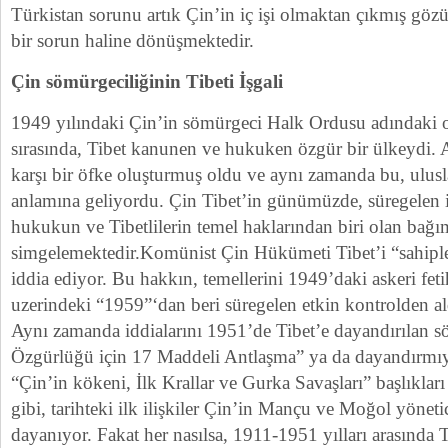
Türkistan sorunu artık Çin’in iç işi olmaktan çıkmış gözü
bir sorun haline dönüşmektedir.
Çin sömürgeciliğinin Tibeti İşgali
1949 yılındaki Çin’in sömürgeci Halk Ordusu adındaki or
sırasında, Tibet kanunen ve hukuken özgür bir ülkeydi. 
karşı bir öfke oluşturmuş oldu ve aynı zamanda bu, ulusl
anlamına geliyordu. Çin Tibet’in günümüzde, süregelen iş
hukukun ve Tibetlilerin temel haklarından biri olan bağıms
simgelemektedir.Komünist Çin Hükümeti Tibet’i “sahip
iddia ediyor. Bu hakkın, temellerini 1949’daki askeri feti
uzerindeki “1959”‘dan beri süregelen etkin kontrolden ald
Aynı zamanda iddialarını 1951’de Tibet’e dayandırılan sö
Özgürlüğü için 17 Maddeli Antlaşma” ya da dayandırmıyo
“Çin’in kökeni, İlk Krallar ve Gurka Savaşları” başlıkları
gibi, tarihteki ilk ilişkiler Çin’in Mançu ve Moğol yönetic
dayanıyor. Fakat her nasılsa, 1911-1951 yılları arasında T