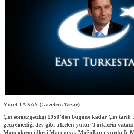
Yücel TANAY (Gazeteci-Yazar)
Çin sömürgeciliği 1950’den bugüne kadar Çin tarih b
geçiremediği dev gibi ülkeleri yuttu: Türklerin vatan
Mançuların ülkesi Mançurya, Moğolların yurdu İç M