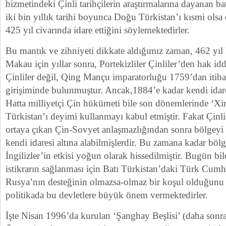
hizmetindeki Çinli tarihçilerin araştırmalarına dayanan ba
iki bin yıllık tarihi boyunca Doğu Türkistan’ı kısmi ol
425 yıl civarında idare ettiğini söylemektedirler.
Bu mantık ve zihniyeti dikkate aldığımız zaman, 462 yıl
Makau için yıllar sonra, Portekizliler Çinliler’den hak id
Çinliler değil, Qing Mançu imparatorluğu 1759’dan itiba
girişiminde bulunmuştur. Ancak,1884’e kadar kendi idare
Hatta milliyetçi Çin hükümeti bile son dönemlerinde ‘Xin
Türkistan’ı deyimi kullanmayı kabul etmiştir. Fakat Çinli
ortaya çıkan Çin-Sovyet anlaşmazlığından sonra bölgeyi fi
kendi idaresi altına alabilmişlerdir. Bu zamana kadar bölg
İngilizler’in etkisi yoğun olarak hissedilmiştir. Bugün bil
istikrarın sağlanması için Batı Türkistan’daki Türk Cumh
Rusya’nın desteğinin olmazsa-olmaz bir koşul olduğunu 
politikada bu devletlere büyük önem vermektedirler.
İşte Nisan 1996’da kurulan ‘Şanghay Beşlisi’ (daha sonra