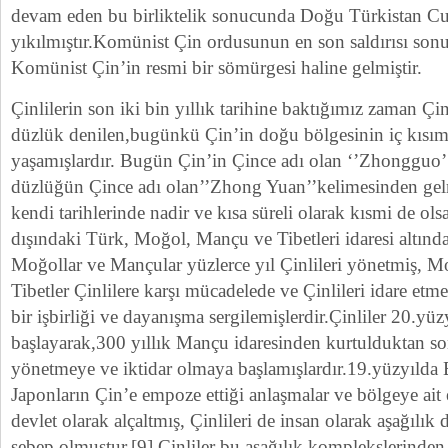
devam eden bu birliktelik sonucunda Doğu Türkistan C
yıkılmıştır.Komünist Çin ordusunun en son saldırısı so
Komünist Çin’in resmi bir sömürgesi haline gelmiştir.
Çinlilerin son iki bin yıllık tarihine baktığımız zaman Çinl
düzlük denilen,bugünkü Çin’in doğu bölgesinin iç kısım
yaşamışlardır. Bugün Çin’in Çince adı olan ‘’Zhongguo’ 
düzlüğün Çince adı olan’’Zhong Yuan’’kelimesinden gelm
kendi tarihlerinde nadir ve kısa süreli olarak kısmi de ols
dışındaki Türk, Moğol, Mançu ve Tibetleri idaresi altında
Moğollar ve Mançular yüzlerce yıl Çinlileri yönetmiş, M
Tibetler Çinlilere karşı mücadelede ve Çinlileri idare etm
bir işbirliği ve dayanışma sergilemişlerdir.Çinliler 20.yüz
başlayarak,300 yıllık Mançu idaresinden kurtulduktan so
yönetmeye ve iktidar olmaya başlamışlardır.19.yüzyılda Ba
Japonların Çin’e empoze ettiği anlaşmalar ve bölgeye ait
devlet olarak alçaltmış, Çinlileri de insan olarak aşağılık
sebep olmuştur.[9] Çinliler bu aşağılık komplekslerinden