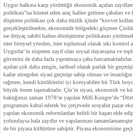
Uygur halkına karşı yürüttüğü ekonomik açıdan zayıflatm
politikası”na hizmet eden araç haline getirme çabaları ve
düşürme politikası çok daha titizlik içinde “kuvvet kullan
gerçekleştirilmekte, ekonomide bölgedeki göçmen Çinliler
ise ihtiyaç sahibi haline dönüştürme politikasını yürütme
ister bireysel yönden, ister toplumsal olarak sıkı kontrol 
Uygurlar’ın nispeten zayıf olan soysal dayanışma ve toplu
güvenini de daha fazla yıpratmaya çaba harcamaktadırlar.
açıdan çok daha zengin, tarihsel olarak parlak bir geçmiş
kadar süregelen siyasi geçmişe sahip olması ve insanlığı
rağmen, kendi kimliklerini iyi koruyabilen bir Türk boy
büyük önem taşımaktadır. Çin’in siyasi, ekonomik ve k
baktığımız zaman 1978’te yapılan Milli Kongre’de “Dör
programını kabul ederek bu çerçevede sosyalist pazar ek
yapılan ekonomik reformlardan belirli bir başarı elde edi
yolundaysa hala zayıftır ve yapılanması tamamlamamıştır. 
de bir piyasa kültürüne sahiptir. Piyasa ekonomisine geçi