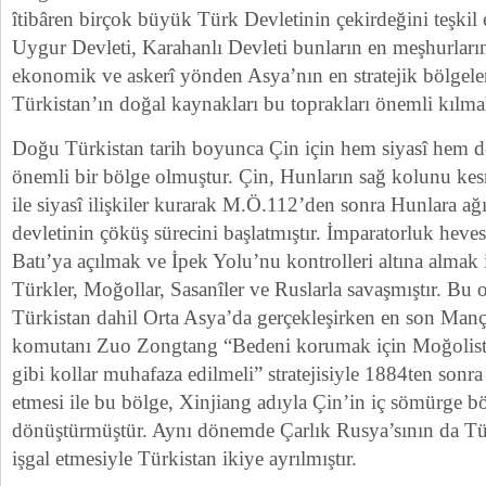
îtibâren birçok büyük Türk Devletinin çekirdeğini teşkil 
Uygur Devleti, Karahanlı Devleti bunların en meşhurların
ekonomik ve askerî yönden Asya’nın en stratejik bölgel
Türkistan’ın doğal kaynakları bu toprakları önemli kılma
Doğu Türkistan tarih boyunca Çin için hem siyasî hem
önemli bir bölge olmuştur. Çin, Hunların sağ kolunu kes
ile siyasî ilişkiler kurarak M.Ö.112’den sonra Hunlara ağ
devletinin çöküş sürecini başlatmıştır. İmparatorluk heves
Batı’ya açılmak ve İpek Yolu’nu kontrolleri altına almak 
Türkler, Moğollar, Sasanîler ve Ruslarla savaşmıştır. Bu 
Türkistan dahil Orta Asya’da gerçekleşirken en son Man
komutanı Zuo Zongtang “Bedeni korumak için Moğolist
gibi kollar muhafaza edilmeli” stratejisiyle 1884ten sonr
etmesi ile bu bölge, Xinjiang adıyla Çin’in iç sömürge bö
dönüştürmüştür. Aynı dönemde Çarlık Rusya’sının da Tür
işgal etmesiyle Türkistan ikiye ayrılmıştır.