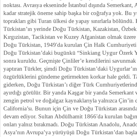
noktası. Avrasya ekseninde İstanbul dışında Semerkant, 
kadar stratejik öneme sahip başka bir coğrafya yok. Bu 
toprakları gibi Turan ülkesi de yapay sınırlarla bölündü.
Türkistan’ın yerinde Doğu Türkistan, Kazakistan, Özbek
Kırgızistan, Tacikistan ve Kuzey Afganistan olmak üzere
Doğu Türkistan, 1949′da kurulan Çin Halk Cumhuriyeti ta
Doğu Türkistan’daki bugünkü “Sinkiang Uygur Özerk Yön
sonra kuruldu. Geçmişte Çinliler’e kendilerini savunmak
yaptıran Türkler, şimdi Doğu Türkistan’daki Uygurlar’ın
özgürlüklerini gündeme getirmekten korkar hale geldi. T
giderken, Doğu Türkistan’ı diğer Türk Cumhuriyetlerind
ayırdığı görülür. Bir yanda Kaşgar bir yanda Semerkant 
zengin petrol ve doğalgaz kaynaklarıyla yalnızca Çin’in 
California’sı. Bunun için Çin ve Doğu Türkistan arasınd
devam ediyor. Sultan Abdülhamit 1866′da kurulan bağımsı
onları yalnız bırakmadı. Doğu Türkistan Anadolu, Anado
Asya’nın Avrupa’ya yürüyüşü Doğu Türkistan’dan başla