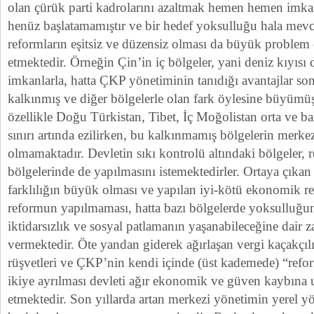
olan çürük parti kadrolarını azaltmak hemen hemen imkan
henüz başlatamamıştır ve bir hedef yoksulluğu hala mev
reformların eşitsiz ve düzensiz olması da büyük proble
etmektedir. Örneğin Çin’in iç bölgeler, yani deniz kıyısı d
imkanlarla, hatta ÇKP yönetiminin tanıdığı avantajlar so
kalkınmış ve diğer bölgelerle olan fark öylesine büyümüş
özellikle Doğu Türkistan, Tibet, İç Moğolistan orta ve ba
sınırı artında ezilirken, bu kalkınmamış bölgelerin merkez
olmamaktadır. Devletin sıkı kontrolü altındaki bölgeler,
bölgelerinde de yapılmasını istemektedirler. Ortaya çıkan
farklılığın büyük olması ve yapılan iyi-kötü ekonomik re
reformun yapılmaması, hatta bazı bölgelerde yoksulluğun
iktidarsızlık ve sosyal patlamanın yaşanabileceğine dair
vermektedir. Öte yandan giderek ağırlaşan vergi kaçakçıl
rüşvetleri ve ÇKP’nin kendi içinde (üst kademede) “refo
ikiye ayrılması devleti ağır ekonomik ve güven kaybın
etmektedir. Son yıllarda artan merkezi yönetimin yerel y