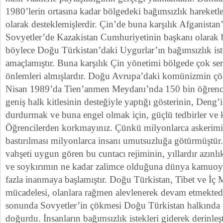
1980’lerin ortasına kadar bölgedeki bağımsızlık hareketl
olarak desteklemişlerdir. Çin’de buna karşılık Afganistan’
Sovyetler’de Kazakistan Cumhuriyetinin başkanı olarak 
böylece Doğu Türkistan’daki Uygurlar’ın bağımsızlık ist
amaçlamıştır. Buna karşılık Çin yönetimi bölgede çok se
önlemleri almışlardır. Doğu Avrupa’daki komünizmin çök
Nisan 1989’da Tien’anmen Meydanı’nda 150 bin öğrenci
geniş halk kitlesinin desteğiyle yaptığı gösterinin, Deng’i
durdurmak ve buna engel olmak için, güçlü tedbirler ve 
Öğrencilerden korkmayınız. Çünkü milyonlarca askerimiz 
bastırılması milyonlarca insanı umutsuzluğa götürmüştür
vahşeti uygun gören bu cuntacı rejiminin, yıllardır azınlı
ve soykırımın ne kadar zalimce olduğuna dünya kamuoy
fazla inanmaya başlamıştır. Doğu Türkistan, Tibet ve İç 
mücadelesi, olanlara rağmen alevlenerek devam etmektedi
sonunda Sovyetler’in çökmesi Doğu Türkistan halkında 
doğurdu. İnsanların bağımsızlık istekleri giderek derinle