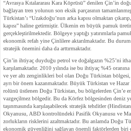
“Avrasya Kıtalararası Kara Köprüsü” denilen Çin’in doğu 
bağlayan tren yolunun son eksik parçasının tamamlanmı
Türkistan’ı “Uzakdoğu’nun arka kapısı olmaktan çıkarıp,
kapısı” haline getirmiştir. Ülkenin en büyük pamuk üret
gerçekleştirilmektedir. Bölgeye yaptığı yatırımlarla pam
ekonomik refah yine Çinlilere aktarılmaktadır. Bu duru
stratejik önemini daha da arttırmaktadır.
Çin’in ihtiyaç duyduğu petrol ve doğalgazın %25’ni itha
karşılamaktadır. 2010 yılında ise bu ihtiyaç %45 oranına 
ve yer altı zenginlikleri bol olan Doğu Türkistan bölges
ayrı bir önem kazanmaktadır. Büyük Türkistan ve Hazar
rolünü üstlenen Doğu Türkistan, bu bölgelerden Çin’e ene
vazgeçilmez bölgedir. Bu da Körfez bölgesinden deniz yo
taşınmasında karşılaşabilecek stratejik tehditler (Hindist
Okyanusu, ABD kontrolündeki Pasifik Okyanusu ve Mal
zorlukların risklerini azaltmaktadır. Bu anlamda Doğu Tü
ekonomik güvenliğini sağlayan önemli faktörlerden biri 