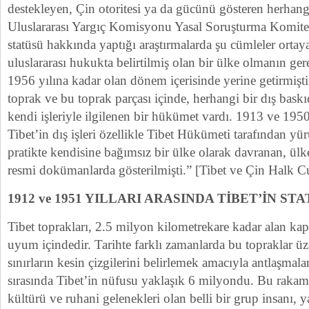
destekleyen, Çin otoritesi ya da gücünü gösteren herhangi
Uluslararası Yargıç Komisyonu Yasal Soruşturma Komitesi
statüsü hakkında yaptığı araştırmalarda şu cümleler ortaya
uluslararası hukukta belirtilmiş olan bir ülke olmanın ge
1956 yılına kadar olan dönem içerisinde yerine getirmişti
toprak ve bu toprak parçası içinde, herhangi bir dış bask
kendi işleriyle ilgilenen bir hükümet vardı. 1913 ve 1950 
Tibet’in dış işleri özellikle Tibet Hükümeti tarafından yü
pratikte kendisine bağımsız bir ülke olarak davranan, ülkel
resmi dokümanlarda gösterilmişti.” [Tibet ve Çin Halk C
1912 ve 1951 YILLARI ARASINDA TİBET’İN ST
Tibet toprakları, 2.5 milyon kilometrekare kadar alan kap
uyum içindedir. Tarihte farklı zamanlarda bu topraklar üz
sınırların kesin çizgilerini belirlemek amacıyla antlaşmala
sırasında Tibet’in nüfusu yaklaşık 6 milyondu. Bu rakam 
kültürü ve ruhani gelenekleri olan belli bir grup insanı, ya