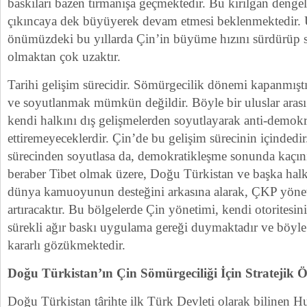
baskıları bazen tırmanışa geçmektedir. Bu kırılgan dengele
çıkıncaya dek büyüyerek devam etmesi beklenmektedir. Üs
önümüzdeki bu yıllarda Çin’in büyüme hızını sürdürüp 
olmaktan çok uzaktır.
Tarihi gelişim sürecidir. Sömürgecilik dönemi kapanmışt
ve soyutlanmak mümkün değildir. Böyle bir uluslar arası 
kendi halkını dış gelişmelerden soyutlayarak anti-demokr
ettiremeyeceklerdir. Çin’de bu gelişim sürecinin içindedi
sürecinden soyutlasa da, demokratikleşme sonunda kaçın
beraber Tibet olmak üzere, Doğu Türkistan ve başka halkla
dünya kamuoyunun desteğini arkasına alarak, ÇKP yönet
artıracaktır. Bu bölgelerde Çin yönetimi, kendi otoritesin
sürekli ağır baskı uygulama gereği duymaktadır ve böyl
kararlı gözükmektedir.
Doğu Türkistan’ın Çin Sömürgeciliği İçin Stratejik 
Doğu Türkistan târihte ilk Türk Devleti olarak bilinen 