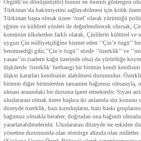
Örgütü’ne dönüşmüştür) bunun en önemli göstergesi ol
Türkistan’da hakimiyetini sağlayabilmesi için kritik öne
Türkistan başta olmak üzere ‘özel’ olarak yürüttüğü polit
eğitim ve kültürel yönleri ile değerlendirecek olursak; Çi
komünist ülkelerden farklı olarak, Çinlilerin kültürel ve 
uygun Çin milliyetçiliğine hizmet eden ‘’Çin’e özgü’’ bi
benimsediği gibi,’’Çin’e özgü’’ sözde ‘’özerklik’’ ve ‘’mi
yasası’’nı (sadece kağıt üzerinde olsa) da yürürlüğe koym
ilişkilerde ‘özerklik’ herhangi bir birimin kendi kendisin
ilişkin kararları kendisinin alabilmesi durumudur. Özerkl
birimin diğer birimlerden tamamen bağımsız olmasıyla, 
olması arasındaki bir duruma işaret etmektedir. Siyasi an
uluslararası olmak üzere başlıca iki anlamda söz konusu 
düzeyde özerklik, bazı kuruluşların, bazı baskı grupları
bağımsız olmakla beraber, doğrudan ona bağımlı olmadan b
yararlanabilmeleridir. Uluslararası düzeyde ise eskiden d
yönetme durumunda olan sömürge altında olan milletler 
(Xinjiang Uygur Özerk Bölgesi) olarak tanımlanmasına 