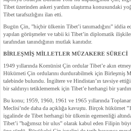
Tibet üzerinden askeri yardım ulaştırma konusundaki yo
Tibet tarafsızlığını ilan etti.
Bugün Çin, ”hiçbir ülkenin Tibet’i tanımadığını” iddia ed
yapılan görüşmeler ve tabii ki Tibet’in diplomatik ilişkile
tarafından tanındığının mutlak kanıtıdır.
BİRLEŞMİŞ MİLLETLER MÜZAKERE SÜRECİ
1949 yıllarında Komünist Çin ordular Tibet’e akın etmey
Hükümeti Çin ordularını durdurabilmek için Birleşmiş Mi
talebinde bulundu. İngiltere ve Hindistan’ın tavsiye ettiğ
bir saldırıyı tetiklememek için Tibet’e herhangi bir yar
Bu konu; 1959, 1960, 1961 ve 1965 yıllarında Toplanan 
Meclisi’nde daha da açıklığa kavuştu. Birçok hükümet ”
işgalinde de Tibet herhangi bir ülkenin egemenliği altınd
Tibet’i ”bağımsız bir ulus” olarak kabul eden Filipin büyü
öne sürdü. Büyükelçi Çin işgalini de tarih boyunca mey