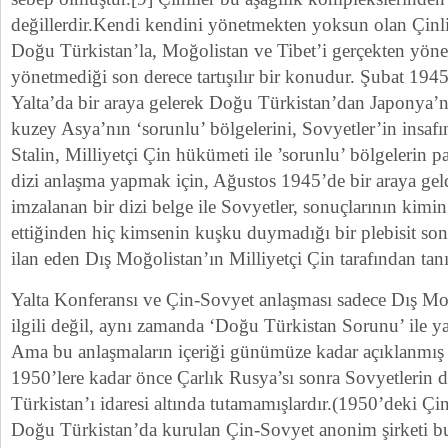
değillerdir.Kendi kendini yönetmekten yoksun olan Çinli
Doğu Türkistan’la, Moğolistan ve Tibet’i gerçekten yöne
yönetmediği son derece tartışılır bir konudur. Şubat 1945
Yalta’da bir araya gelerek Doğu Türkistan’dan Japonya’
kuzey Asya’nın ‘sorunlu’ bölgelerini, Sovyetler’in insa
Stalin, Milliyetçi Çin hükümeti ile ’sorunlu’ bölgelerin 
dizi anlaşma yapmak için, Ağustos 1945’de bir araya geld
imzalanan bir dizi belge ile Sovyetler, sonuçlarının kimin
ettiğinden hiç kimsenin kuşku duymadığı bir plebisit so
ilan eden Dış Moğolistan’ın Milliyetçi Çin tarafından tan
Yalta Konferansı ve Çin-Sovyet anlaşması sadece Dış Mo
ilgili değil, aynı zamanda ‘Doğu Türkistan Sorunu’ ile ya
Ama bu anlaşmaların içeriği günümüze kadar açıklanmış d
1950’lere kadar önce Çarlık Rusya’sı sonra Sovyetlerin
Türkistan’ı idaresi altında tutamamışlardır.(1950’deki Ç
Doğu Türkistan’da kurulan Çin-Sovyet anonim şirketi bu