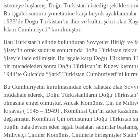
istemeye başlamış, Doğu Türkistan’ı istediği şekilde sö
Bu işgalci-sömürü yönetimine karşı büyük ayaklanmala
1933’de Doğu Türkistan’ın ilim ve kültür şehri olan Kaş
İslam Cumhuriyeti” kurulmuştur.
Batı Türkistan’ı elinde bulunduran Sovyetler Birliği ve 
Şisey’in ortak saldırısı sonucunda Doğu Türkistan tekrar 
Şisey’e iade edilmiştir. Bu işgale karşı Doğu Türkistan Tü
bir mücadeleden sonra Doğu Türkistan’ın Kuzey kısmını
1944’te Ğulca’da “Şarkî Türkistan Cumhuriyeti”ni kurmu
Bu Cumhuriyetin kurulmasından çok rahatsız olan Sovye
müdahale ederek, Doğu Türkistanlıların Doğu Türkista
olmasına engel olmuştur. Ancak Komünist Çin ile Milliye
İç savaş ( 1945 – 1949) , Komünist Çin’in zafer kazanm
değişmiştir. Komünist Çin ordusunun Doğu Türkistan sın
bugün hala devam eden işgali başlatan saldırılar başlamı
Milliyetçi Çinliler Komünist Çinlilerle birleşmişler Stali