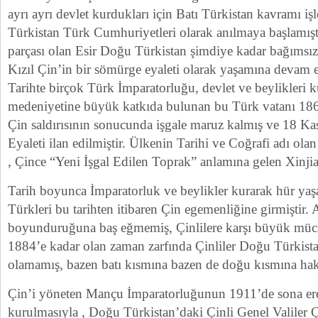
ayrı ayrı devlet kurdukları için Batı Türkistan kavramı i
Türkistan Türk Cumhuriyetleri olarak anılmaya başlamışt
parçası olan Esir Doğu Türkistan şimdiye kadar bağımsı
Kızıl Çin’in bir sömürge eyaleti olarak yaşamına devam e
Tarihte birçok Türk İmparatorluğu, devlet ve beylikleri
medeniyetine büyük katkıda bulunan bu Türk vatanı 18
Çin saldırısının sonucunda işgale maruz kalmış ve 18 K
Eyaleti ilan edilmiştir. Ülkenin Tarihi ve Coğrafi adı ol
, Çince “Yeni İşgal Edilen Toprak” anlamına gelen Xinjian
Tarih boyunca İmparatorluk ve beylikler kurarak hür ya
Türkleri bu tarihten itibaren Çin egemenliğine girmiştir
boyunduruğuna baş eğmemiş, Çinlilere karşı büyük müca
1884’e kadar olan zaman zarfında Çinliler Doğu Türkis
olamamış, bazen batı kısmına bazen de doğu kısmına ha
Çin’i yöneten Mançu İmparatorluğunun 1911’de sona er
kurulmasıyla , Doğu Türkistan’daki Çinli Genel Valiler 