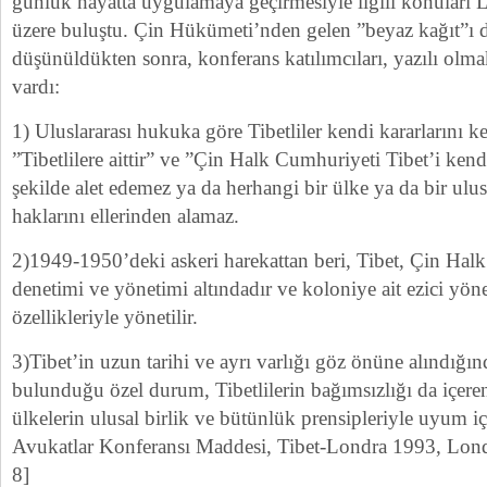
günlük hayatta uygulamaya geçirmesiyle ilgili konuları
üzere buluştu. Çin Hükümeti’nden gelen ”beyaz kağıt”ı da
düşünüldükten sonra, konferans katılımcıları, yazılı olma
vardı:
1) Uluslararası hukuka göre Tibetliler kendi kararlarını ke
”Tibetlilere aittir” ve ”Çin Halk Cumhuriyeti Tibet’i kendi
şekilde alet edemez ya da herhangi bir ülke ya da bir ulu
haklarını ellerinden alamaz.
2)1949-1950’deki askeri harekattan beri, Tibet, Çin Hal
denetimi ve yönetimi altındadır ve koloniye ait ezici yöne
özellikleriyle yönetilir.
3)Tibet’in uzun tarihi ve ayrı varlığı göz önüne alındığın
bulunduğu özel durum, Tibetlilerin bağımsızlığı da içeren
ülkelerin ulusal birlik ve bütünlük prensipleriyle uyum iç
Avukatlar Konferansı Maddesi, Tibet-Londra 1993, Lond
8]