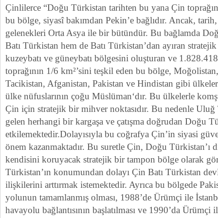
Çinlilerce “Doğu Türkistan tarihten bu yana Çin toprağını
bu bölge, siyasî bakımdan Pekin’e bağlıdır. Ancak, tarih, 
gelenekleri Orta Asya ile bir bütündür. Bu bağlamda Do
Batı Türkistan hem de Batı Türkistan’dan ayıran stratejik 
kuzeybatı ve güneybatı bölgesini oluşturan ve 1.828.41
toprağının 1/6 km²’sini teşkil eden bu bölge, Moğolistan,
Tacikistan, Afganistan, Pakistan ve Hindistan gibi ülkeler
ülke nüfuslarının çoğu Müslüman‘dır. Bu ülkelerle kom
Çin için stratejik bir mihver noktasıdır. Bu nedenle Ulu
gelen herhangi bir kargaşa ve çatışma doğrudan Doğu Tü
etkilemektedir.Dolayısıyla bu coğrafya Çin’in siyasi güve
önem kazanmaktadır. Bu suretle Çin, Doğu Türkistan’ı dış
kendisini koruyacak stratejik bir tampon bölge olarak g
Türkistan’ın konumundan dolayı Çin Batı Türkistan devl
ilişkilerini arttırmak istemektedir. Ayrıca bu bölgede Pa
yolunun tamamlanmış olması, 1988’de Ürümçi ile İstanb
havayolu bağlantısının başlatılması ve 1990’da Ürümçi il