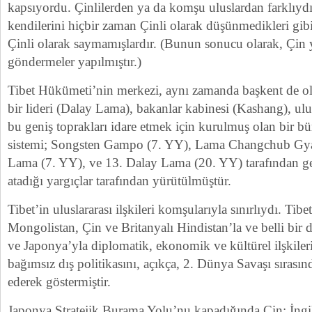
kapsıyordu. Çinlilerden ya da komşu uluslardan farklıydıla
kendilerini hiçbir zaman Çinli olarak düşünmedikleri gibi, 
Çinli olarak saymamışlardır. (Bunun sonucu olarak, Çin yı
göndermeler yapılmıştır.)
Tibet Hükümeti’nin merkezi, aynı zamanda başkent de o
bir lideri (Dalay Lama), bakanlar kabinesi (Kashang), ul
bu geniş toprakları idare etmek için kurulmuş olan bir bür
sistemi; Songsten Gampo (7. YY), Lama Changchub Gyal
Lama (7. YY), ve 13. Dalay Lama (20. YY) tarafından ge
atadığı yargıçlar tarafından yürütülmüştür.
Tibet’in uluslararası ilşkileri komşularıyla sınırlıydı. Ti
Mongolistan, Çin ve Britanyalı Hindistan’la ve belli bir
ve Japonya’yla diplomatik, ekonomik ve kültürel ilşkiler
bağımsız dış politikasını, açıkça, 2. Dünya Savaşı sırasında
ederek göstermiştir.
Japonya Stratejik Burama Yolu’nu kapadığında Çin; İngi