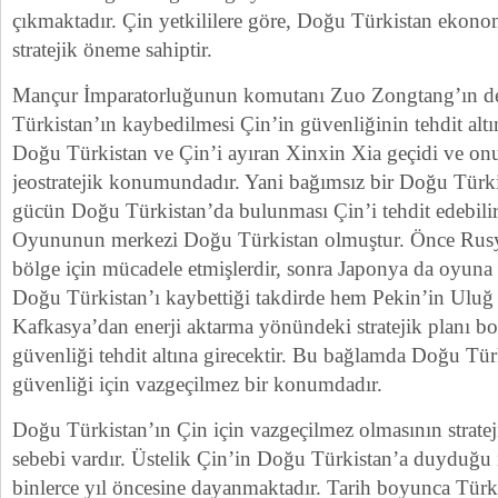
çıkmaktadır. Çin yetkililere göre, Doğu Türkistan ekon
stratejik öneme sahiptir.
Mançur İmparatorluğunun komutanı Zuo Zongtang’ın de
Türkistan’ın kaybedilmesi Çin’in güvenliğinin tehdit alt
Doğu Türkistan ve Çin’i ayıran Xinxin Xia geçidi ve on
jeostratejik konumundadır. Yani bağımsız bir Doğu Türki
gücün Doğu Türkistan’da bulunması Çin’i tehdit edebili
Oyununun merkezi Doğu Türkistan olmuştur. Önce Rusya
bölge için mücadele etmişlerdir, sonra Japonya da oyuna iş
Doğu Türkistan’ı kaybettiği takdirde hem Pekin’in Uluğ
Kafkasya’dan enerji aktarma yönündeki stratejik planı b
güvenliği tehdit altına girecektir. Bu bağlamda Doğu Tür
güvenliği için vazgeçilmez bir konumdadır.
Doğu Türkistan’ın Çin için vazgeçilmez olmasının strat
sebebi vardır. Üstelik Çin’in Doğu Türkistan’a duyduğu
binlerce yıl öncesine dayanmaktadır. Tarih boyunca Türkis