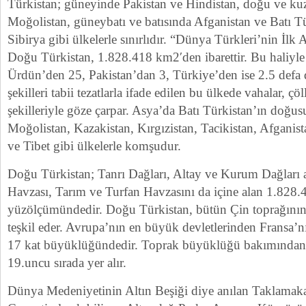
Türkistan; güneyinde Pakistan ve Hindistan, doğu ve k
Moğolistan, güneybatı ve batısında Afganistan ve Batı T
Sibirya gibi ülkelerle sınırlıdır. “Dünya Türkleri’nin İlk
Doğu Türkistan, 1.828.418 km2′den ibarettir. Bu haliyl
Ürdün’den 25, Pakistan’dan 3, Türkiye’den ise 2.5 defa
şekilleri tabii tezatlarla ifade edilen bu ülkede vahalar, çö
şekilleriyle göze çarpar. Asya’da Batı Türkistan’ın doğusu
Moğolistan, Kazakistan, Kırgızistan, Tacikistan, Afganist
ve Tibet gibi ülkelerle komşudur.
Doğu Türkistan; Tanrı Dağları, Altay ve Kurum Dağları 
Havzası, Tarım ve Turfan Havzasını da içine alan 1.82
yüzölçümündedir. Doğu Türkistan, bütün Çin toprağının 1/
teşkil eder. Avrupa’nın en büyük devletlerinden Fransa’nı
17 kat büyüklüğündedir. Toprak büyüklüğü bakımından 
19.uncu sırada yer alır.
Dünya Medeniyetinin Altın Beşiği diye anılan Taklamaka