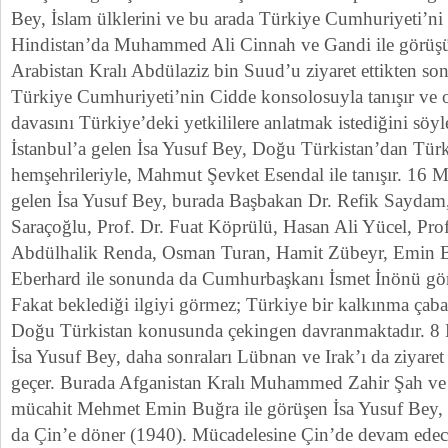
Bey, İslam ülklerini ve bu arada Türkiye Cumhuriyeti’ni z
Hindistan’da Muhammed Ali Cinnah ve Gandi ile görüşü
Arabistan Kralı Abdülaziz bin Suud’u ziyaret ettikten son
Türkiye Cumhuriyeti’nin Cidde konsolosuyla tanışır ve
davasını Türkiye’deki yetkililere anlatmak istediğini söy
İstanbul’a gelen İsa Yusuf Bey, Doğu Türkistan’dan Tür
hemşehrileriyle, Mahmut Şevket Esendal ile tanışır. 16
gelen İsa Yusuf Bey, burada Başbakan Dr. Refik Saydam,
Saraçoğlu, Prof. Dr. Fuat Köprülü, Hasan Ali Yücel, Pro
Abdülhalik Renda, Osman Turan, Hamit Zübeyr, Emin B
Eberhard ile sonunda da Cumhurbaşkanı İsmet İnönü görüş
Fakat beklediği ilgiyi görmez; Türkiye bir kalkınma çabası
Doğu Türkistan konusunda çekingen davranmaktadır. 8 
İsa Yusuf Bey, daha sonraları Lübnan ve Irak’ı da ziyaret
geçer. Burada Afganistan Kralı Muhammed Zahir Şah ve
mücahit Mehmet Emin Buğra ile görüşen İsa Yusuf Bey, 
da Çin’e döner (1940). Mücadelesine Çin’de devam ede