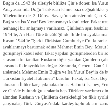
Buğra da 1943’de ailesiyle birlikte Çin’e döner. İsa Yusu
Anayasası’nda Doğu Türkistan lehine bazı değişiklikler y
öfkelendirse de, 2. Dünya Savaşı’nın atmsferinde Çan
Buğra ve İsa Yusuf Bey konuşmayı kabul eder. Fakat uz
herhangi bir anlaşmaya varılamaz. Çinlilerin aşırı baskıl
1944’te, Ali Han Töre öncülüğünde İli’de bir ayaklanma 
Kasım 1944’te “Şarki Türkistan Cumhuriyeti”ni kurarla
ayaklanmayı bastırmak adına Mehmet Emin Bey, Mesut B
görüşmeyi kabul eder, fakat yapılan görüşmelerden bir 
sırasında bir taraftan Rusların diğer yandan Çinlilerin çal
arasında fikir ayrılıkları doğar. Sonunda, General Can C
aralarında Mehmet Emin Buğra ve İsa Yusuf Bey’in de 
Türkistan Eyalet Hükümeti” kurulur. Fakat, İsa Yusf Bey
almasına İlililer karşı çıkmaktadırlar. Halbuki İsa bey, Ye
ve Çin’de bulunduğu sıralarda hep Türklere yardımcı olm
altından Rusların ve Çinlilerin desteklediği bu fikir ayrılık
çatışmalar, Türk Dünyası’ndaki kardeş toplulukların zam