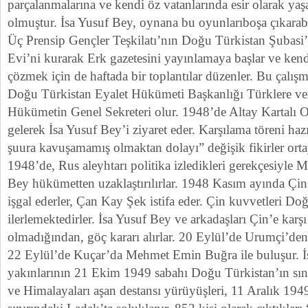
parçalanmalarına ve kendi öz vatanlarında esir olarak ya
olmuştur. İsa Yusuf Bey, oynana bu oyunlarıboşa çıkara
Üç Prensip Gençler Teşkilatı’nın Doğu Türkistan Şubasi’n
Evi’ni kurarak Erk gazetesini yayınlamaya başlar ve kendi
çözmek için de haftada bir toplantılar düzenler. Bu çalış
Doğu Türkistan Eyalet Hükümeti Başkanlığı Türklere veri
Hükümetin Genel Sekreteri olur. 1948’de Altay Kartalı
gelerek İsa Yusuf Bey’i ziyaret eder. Karşılama töreni hazır
şuura kavuşamamış olmaktan dolayı” değişik fikirler ort
1948’de, Rus aleyhtarı politika izledikleri gerekçesiyle 
Bey hükümetten uzaklaştırılırlar. 1948 Kasım ayında Çin
işgal ederler, Çan Kay Şek istifa eder. Çin kuvvetleri D
ilerlemektedirler. İsa Yusuf Bey ve arkadaşları Çin’e karş
olmadığından, göç kararı alırlar. 20 Eylül’de Urumçi’den
22 Eylül’de Kuçar’da Mehmet Emin Buğra ile buluşur. İ
yakınlarının 21 Ekim 1949 sabahı Doğu Türkistan’ın sın
ve Himalayaları aşan destansı yürüyüşleri, 11 Aralık 19