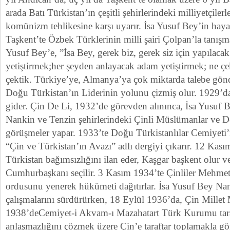
arada Batı Türkistan’ın çeşitli şehirlerindeki milliyetçilerle
komünizm tehlikesine karşı uyarır. İsa Yusuf Bey’in haya
Taşkent’te Özbek Türklerinin milli şairi Çolpan’la tanışm
Yusuf Bey’e, ”İsa Bey, gerek biz, gerek siz için yapılaca
yetiştirmek;her şeyden anlayacak adam yetiştirmek; ne çe
çektik. Türkiye’ye, Almanya’ya çok miktarda talebe gön
Doğu Türkistan’ın Liderinin yolunu çizmiş olur. 1929’d
gider. Çin De Li, 1932’de görevden alınınca, İsa Yusuf B
Nankin ve Tenzin şehirlerindeki Çinli Müslümanlar ve Do
görüşmeler yapar. 1933’te Doğu Türkistanlılar Cemiyeti’
“Çin ve Türkistan’ın Avazı” adlı dergiyi çıkarır. 12 Ka
Türkistan bağımsızlığını ilan eder, Kaşgar başkent olur 
Cumhurbaşkanı seçilir. 3 Kasım 1934’te Çinliler Mehm
ordusunu yenerek hükümeti dağıtırlar. İsa Yusuf Bey Nan
çalışmalarını sürdürürken, 18 Eylül 1936’da, Çin Millet M
1938’deCemiyet-i Akvam-ı Mazahatart Türk Kurumu tar
anlaşmazlığını çözmek üzere Çin’e taraftar toplamakla gör