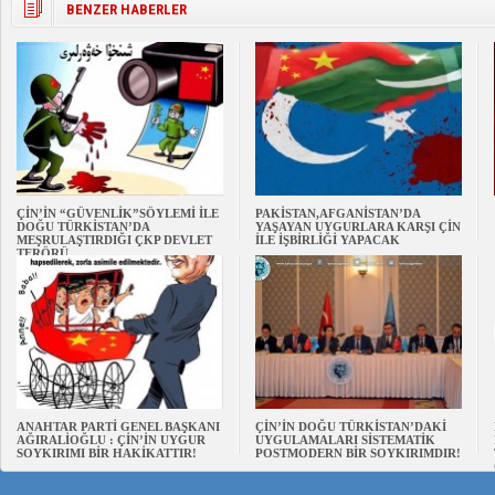
BENZER HABERLER
ÇİN’İN “GÜVENLİK”SÖYLEMİ İLE
PAKİSTAN,AFGANİSTAN’DA
DOĞU TÜRKİSTAN’DA
YAŞAYAN UYGURLARA KARŞI ÇİN
MEŞRULAŞTIRDIĞI ÇKP DEVLET
İLE İŞBİRLİĞİ YAPACAK
TERÖRÜ
ANAHTAR PARTİ GENEL BAŞKANI
ÇİN’İN DOĞU TÜRKİSTAN’DAKİ
AĞIRALİOĞLU : ÇİN’İN UYGUR
UYGULAMALARI SİSTEMATİK
SOYKIRIMI BİR HAKİKATTIR!
POSTMODERN BİR SOYKIRIMDIR!