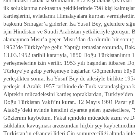
sınırındaki Ladak’ta soluklanır. 852 kişi olarak çıktıkla
ilk soluklanma noktasına geldiklerinde 798 kişi kalmışlard
kardeşlerini, evlatlarını Himalayalara kurban vermişlerdi
başkenti Srinagar’a giderler. İsa Yusuf Bey, gelenlere sığ
için Hindistan ve Suudi Arabistan yetkilieriyle görüşür. 
alamayınca Mısır’a geçer. Mısır’dan da olumlu bir sonu
1952’de Türkiye’ye gelir. Yaptığı temaslar sonunda, Ba
13.03.1952 tarihli kararıyla, 1850 Doğu Türkistanlının
yerleşmelerine izin verilir. 1953 yılı başından itibaren Do
Türkiye’ye gelip yerleşmeye başlarlar. Göçmenlerin büy
yerleştikten sonra, İsa Yusuf Bey de ailesiyle birlikte 1
yerleşir. 4 Aralık 1957 tarihinde de Türk vatandaşlığına k
Alptekin mücadelesini kardeş topraklardan, Türkiye’den 
Doğu Türkistan Vakfı’nı kurar.. 12 Mayıs 1991 Pazar gü
Ataköy’deki evinde kendini ziyarete gelen gazetecilere, 
Gözlerimi kaybettim. Fakat içindeki mücadele azmi ve D
istiklaline kavuşması arzusundan hiçbir şey kaybetmedi
Türkistan’ın efsanevi lideri Çin sömürgeciliği altında inl