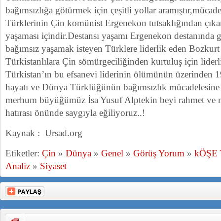
bağımsızlığa götürmek için çeşitli yollar aramıştır,müca
Türklerinin Çin komünist Ergenekon tutsaklığından çıka
yaşaması içindir.Destansı yaşamı Ergenekon destanında g
bağımsız yaşamak isteyen Türklere liderlik eden Bozkur
Türkistanlılara Çin sömürgeciliğinden kurtuluş için liderli
Türkistan’ın bu efsanevi liderinin ölümünün üzerinden 19
hayatı ve Dünya Türklüğünün bağımsızlık mücadelesine al
merhum büyüğümüz İsa Yusuf Alptekin beyi rahmet ve mi
hatırası önünde saygıyla eğiliyoruz..!
Kaynak : Ursad.org
Etiketler:
Çin
»
Dünya
»
Genel
»
Görüş Yorum
»
kÖŞE
Analiz
»
Siyaset