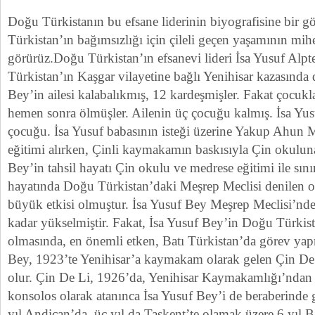
Doğu Türkistanın bu efsane liderinin biyografisine bir 
Türkistan’ın bağımsızlığı için çileli geçen yaşamının mihe
görürüz.Doğu Türkistan’ın efsanevi lideri İsa Yusuf Alp
Türkistan’ın Kaşgar vilayetine bağlı Yenihisar kazasında
Bey’in ailesi kalabalıkmış, 12 kardeşmişler. Fakat çocu
hemen sonra ölmüşler. Ailenin üç çocuğu kalmış. İsa Yus
çocuğu. İsa Yusuf babasının isteği üzerine Yakup Ahun 
eğitimi alırken, Çinli kaymakamın baskısıyla Çin okuluna 
Bey’in tahsil hayatı Çin okulu ve medrese eğitimi ile sınır
hayatında Doğu Türkistan’daki Meşrep Meclisi denilen oc
büyük etkisi olmuştur. İsa Yusuf Bey Meşrep Meclisi’nde
kadar yükselmiştir. Fakat, İsa Yusuf Bey’in Doğu Türkis
olmasında, en önemli etken, Batı Türkistan’da görev yap
Bey, 1923’te Yenihisar’a kaymakam olarak gelen Çin D
olur. Çin De Li, 1926’da, Yenihisar Kaymakamlığı’ndan
konsolos olarak atanınca İsa Yusuf Bey’i de beraberinde 
yıl Andican’da, üç yıl da Taşkent’te olamak üzere 6 yıl B