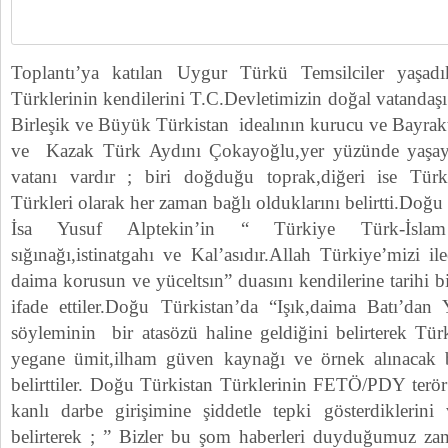
Toplantı’ya katılan Uygur Türkü Temsilciler yaşadı
Türklerinin kendilerini T.C.Devletimizin doğal vatandaşı s
Birleşik ve Büyük Türkistan idealının kurucu ve Bayrakt
ve Kazak Türk Aydını Çokayoğlu,yer yüzünde yaşay
vatanı vardır ; biri doğduğu toprak,diğeri ise Türki
Türkleri olarak her zaman bağlı olduklarını belirtti.Doğ
İsa Yusuf Alptekin’in “ Türkiye Türk-İsla
sığınağı,istinatgahı ve Kal’asıdır.Allah Türkiye’mizi il
daima korusun ve yüceltsın” duasını kendilerine tarihi bi
ifade ettiler.Doğu Türkistan’da “Işık,daima Batı’dan 
söyleminin bir atasözü haline geldiğini belirterek Tür
yegane ümit,ilham güven kaynağı ve örnek alınacak
belirttiler. Doğu Türkistan Türklerinin FETÖ/PDY ter
kanlı darbe girişimine şiddetle tepki gösterdiklerini 
belirterek ; ” Bizler bu şom haberleri duyduğumuz z