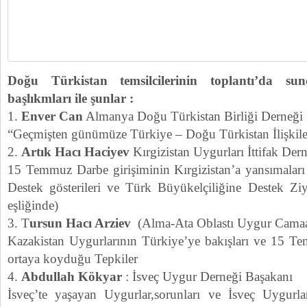
Doğu Türkistan temsilcilerinin toplantı’da su
başlıkmları ile şunlar :
1.
Enver Can
Almanya Doğu Türkistan Birliği Derneği
“Geçmişten günümüze Türkiye – Doğu Türkistan İlişkile
2.
Artık Hacı Haciyev
Kırgizistan Uygurları İttifak Der
15 Temmuz Darbe girişiminin Kırgizistan’a yansımaları 
Destek gösterileri ve Türk Büyükelçiliğine Destek Ziya
eşliğinde)
3. T
ursun Hacı Arziev
(Alma-Ata Oblastı Uygur Camaa
Kazakistan Uygurlarının Türkiye’ye bakışları ve 15 T
ortaya koyduğu Tepkiler
4.
Abdullah Kökyar
: İsveç Uygur Derneği Başakanı
İsveç’te yaşayan Uygurlar,sorunları ve İsveç Uygur