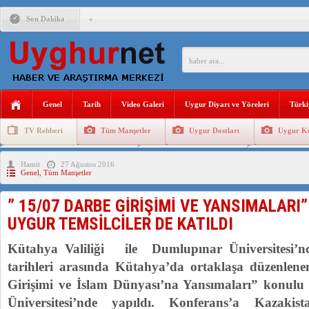
Son Dakika
ANAHTAR PARTİ GENEL BAŞKANI AĞIRALİOĞLU : ÇİN’İN
ÇİN’İN DOĞU TÜRKİSTAN’DAKİ UYGULAMALARI SİSTEM
DİYANET AKADEMİSİ BAŞKANI DOÇ.DR.KAAN : DOĞU TÜR
Genel
Tarih
Video Galeri
Uygur Diyarı ve Yöreleri
Türki
150 YILDIR KAYNAYAN YARAMIZ : ÇİN İŞGALİNDEKİ DO
TV Rehberi
Tüm Manşetler
Uygur Dostları
Uygur Kü
ÇİN’İN UYGUR POLİTİKALARINI ÖVEN DİYANET AKADEM
Uygurlarda Düğün ve Cenaze
Uygur Geleneksel Tip
Uygur Gele
Hamit
27 Ağustos 2016
MHP’DEN URUMÇİ KATLİAMI MESAJİ : 05.07.2009 URUM
Genel
,
Tüm Manşetler
ÇİN’İN ANKARA BÜYÜKELÇİSİ JİANG’İN TRABZON ZİYAR
” 15/07 DARBE GİRİŞİMİ VE YANSIMALARI
İŞGALCİ ÇİN’DEN “FETİHLER SULTANI MEHMET”DİZİSİN
UYGUR TEMSİLCİLER DE KATILDI
Kütahya Valiliği ile Dumlupınar Üniversitesi’n
tarihleri arasında Kütahya’da ortaklaşa düzenle
Girişimi ve İslam Dünyası’na Yansımaları” konul
Üniversitesi’nde yapıldı. Konferans’a Kazakista