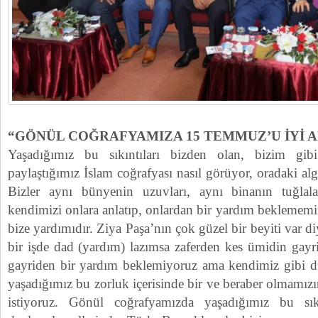
“GÖNÜL COĞRAFYAMIZA 15 TEMMUZ’U İYİ 
Yaşadığımız bu sıkıntıları bizden olan, bizim gib
paylaştığımız İslam coğrafyası nasıl görüyor, oradaki alg
Bizler aynı bünyenin uzuvları, aynı binanın tuğla
kendimizi onlara anlatıp, onlardan bir yardım beklemem
bize yardımıdır. Ziya Paşa’nın çok güzel bir beyiti var d
bir işde dad (yardım) lazımsa zaferden kes ümidin gayr
gayriden bir yardım beklemiyoruz ama kendimiz gibi dü
yaşadığımız bu zorluk içerisinde bir ve beraber olmamızı
istiyoruz. Gönül coğrafyamızda yaşadığımız bu sıkı