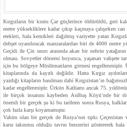
Kırgızların bir kısmı Çar güçlerince öldürüldü, geri k
metre yüksekliklere kadar çıkıp kaçmaya çalışırken can
etekleri, hala kemikleri dağılmış vaziyette yatan Kırgız
dehşet uyandıracak manzaralardan biri de 4000 metre y
Geçidi ile Çin sınırı arasında akan bir nehrin yatağının
olması. Sovyetler dönemi boyunca, yaşanan vahşete tan
için bu bölgeye Müslümanların girmesi engellenmiştir.
kitaplarında da kayıtlı değildir. Hatta Kırgız aydınla
yazdığı kitapların basılması dahi Kırgızistan’ın bağımsızl
kadar engellenmiştir. Ürkün Katliamı ancak 75. yıldö
ile birçok insanını kaybeden Asilbaş Köyü’nde bir tör
önemli bir gerçek şu ki bu tarihten sonra Rusya, halklar
çok fazla karşı koyamamıştır.
Vahim olan bir gerçek de Rusya’nın tıpkı Çeçenistan 
karşı takınmış olduğu tavrın benzerini göstererek hala