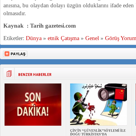
anısına, bu olaydan dolayı üzgün olduklarını ifade eden 
olmasıdır.
Kaynak : Tarih gazetesi.com
Etiketler:
Dünya
»
etnik Çatışma
»
Genel
»
Görüş Yoru
BENZER HABERLER
ÇİN’İN “GÜVENLİK”SÖYLEMİ İLE
DOĞU TÜRKİSTAN’DA