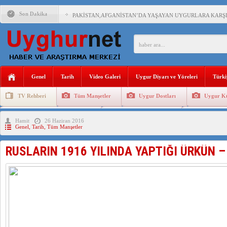
Son Dakika
PAKİSTAN,AFGANİSTAN’DA YAŞAYAN UYGURLARA KARŞI Ç
ANAHTAR PARTİ GENEL BAŞKANI AĞIRALİOĞLU : ÇİN’İN
ÇİN’İN DOĞU TÜRKİSTAN’DAKİ UYGULAMALARI SİSTEM
Genel
Tarih
Video Galeri
Uygur Diyarı ve Yöreleri
Türki
DİYANET AKADEMİSİ BAŞKANI DOÇ.DR.KAAN : DOĞU TÜR
TV Rehberi
Tüm Manşetler
Uygur Dostları
Uygur Kü
150 YILDIR KAYNAYAN YARAMIZ : ÇİN İŞGALİNDEKİ DO
Uygurlarda Düğün ve Cenaze
Uygur Geleneksel Tip
Uygur Gele
Hamit
26 Haziran 2016
ÇİN’İN UYGUR POLİTİKALARINI ÖVEN DİYANET AKADEM
Genel
,
Tarih
,
Tüm Manşetler
MHP’DEN URUMÇİ KATLİAMI MESAJİ : 05.07.2009 URUM
RUSLARIN 1916 YILINDA YAPTIĞI ÜRKÜN –