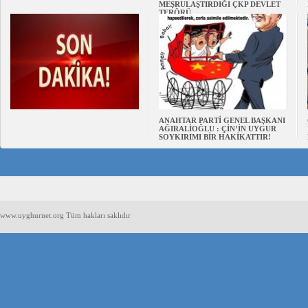
MEŞRULAŞTIRDIĞI ÇKP DEVLET
TERÖRÜ
ANAHTAR PARTİ GENEL BAŞKANI
AĞIRALİOĞLU : ÇİN’İN UYGUR
SOYKIRIMI BİR HAKİKATTIR!
www.uyghurnet.org Tüm hakları saklıdır