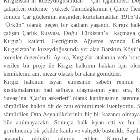
Kırgızistan’ın kuzeydoğusundan Çin işgalindeki Do
çalışırken önlerine yüksek Tanrıdağlarının ( Çince Tie
sonucu Çar güçlerinin ateşinden kurtulamadılar. 1916’da 
“Ürkün” olarak geçen bir katliam yaşandı. Kırgız halk
çalışan Çarlık Rusyası, Doğu Türkistan’a kaçmaya ç
Kırgız’ı katletti. Geçtiğimiz Ağustos ayında Ür
Kırgısiztan’ın kuzeydoğusunda yer alan Barskun Köyü’
törenler düzenlendi. Ayrıca, Kırgızlar atalarına vefa bo
verilen bir proje ile Kırgız halkının hakları için öle
kemiklerini anıt mezar olacak bir alana gömdüler.
Kırgız halkının isyan etmesinin sebebi rejimin 
kısıtlamalarının had safhaya ulaşmasının yanı sıra, 
Savaşı’na “Çar’ın askerleri” olarak katılmasının istenme
sömürülen halkın bir de canı sömürülmek isteniyordu. S
sömürülen Orta Asya ülkelerinin hiç bir kazancı olmayac
bile anılmayacaktı. Sonuçta halk isyan etti ve bu is
görülmemiş bir şekilde kanla ve vahşetle bastırıldı. Sayıl
arasında olduğu tahmin edilen Kırgızlar bug