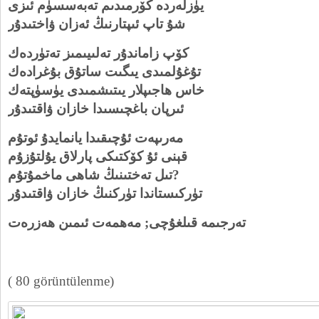
يۈزلەردە كۆرمىدىم تەبەسسۈم ئىزى
شۇ تاپ ئىپتارنىڭ ئەزان ۋاختىدۇر
كۆپ زاماندۇر تەلىيىمىز تەتۈردەك
تۇغۇلمىدى يىگىت ساتۇق بۇغرادەك
خاس ھاجىپلار يىتىشمىدى يۈسۈپتەك
ئىرپان باغچىسىدا خازان ۋاقتىدۇر
مەرىپەت ئۇچىقىدا يانمايدۇ ئوتۇم
قېنى ئۇ كۆكتىكى پارلاق يۇلتۇزۇم
تىل تەختىنىڭ شاھى ماخمۇتۇم?
تۈركىستاندا تۈركنىڭ خازان ۋاقتىدۇر
تەرجىمە قىلغۇچى;
مەھمەت ئىمىن ھەزرەت
( 80 görüntülenme)