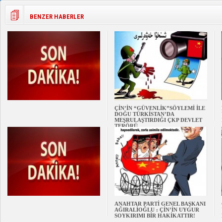
BENZER HABERLER
ÇİN’İN “GÜVENLİK”SÖYLEMİ İLE
DOĞU TÜRKİSTAN’DA
MEŞRULAŞTIRDIĞI ÇKP DEVLET
TERÖRÜ
ANAHTAR PARTİ GENEL BAŞKANI
AĞIRALİOĞLU : ÇİN’İN UYGUR
SOYKIRIMI BİR HAKİKATTIR!