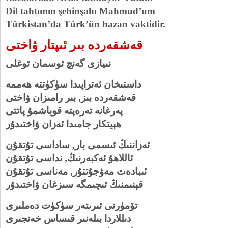
Dil tahtımın şehinşahı Mahmud’um
Türkistan’da Türk’ün hazan vaktidir.
قەشقەردە بىر ئىپتار
ۋاختى
نىيازى گەنچ ئوسمان ئوغلى
داستىخان ئەتراپىدا سۈكۈتتە ھەممە
قەشقەردە بىز, بىر رامىزان ۋاختى
پەرغانە تەرەپتە قوياشمۇ پاتتى
ھېيتكار جامىدا ئەزان ۋاختىدۇر
ئەزاننىڭ ئىسمى بار, ساداسى تۇتقۇن
ئاللاھۇ ئەكبەرنىڭ, نداسى تۇتقۇن
ئىبادەت مەۋجۇتتۇر, مەناسى تۇتقۇن
قېنىمنىڭ ئىچىمگە سىزغان ۋاختىدۇر
تۆمۈرنى ئىرىتەر سۈكۈت دەملىرى
دىللاردا بىلەنىر قىساس خەنجىرى