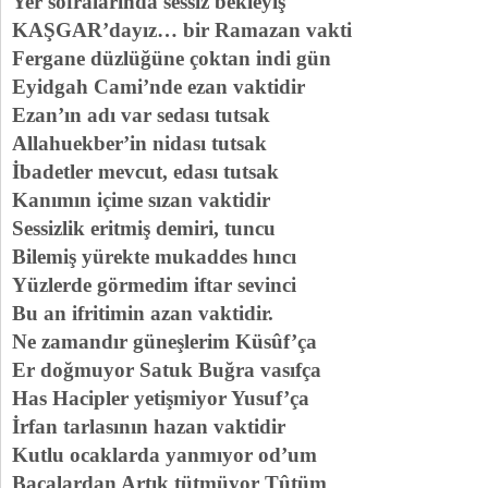
Yer sofralarında sessiz bekleyiş
KAŞGAR’dayız… bir Ramazan vakti
Fergane düzlüğüne çoktan indi gün
Eyidgah Cami’nde ezan vaktidir
Ezan’ın adı var sedası tutsak
Allahuekber’in nidası tutsak
İbadetler mevcut, edası tutsak
Kanımın içime sızan vaktidir
Sessizlik eritmiş demiri, tuncu
Bilemiş yürekte mukaddes hıncı
Yüzlerde görmedim iftar sevinci
Bu an ifritimin azan vaktidir.
Ne zamandır güneşlerim Küsûf’ça
Er doğmuyor Satuk Buğra vasıfça
Has Hacipler yetişmiyor Yusuf’ça
İrfan tarlasının hazan vaktidir
Kutlu ocaklarda yanmıyor od’um
Bacalardan Artık tütmüyor Tûtüm