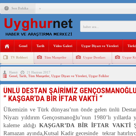
Son Dakika
ÇİN’İN “GÜVENLİK”SÖYLEMİ İLE DOĞU TÜRKİSTAN’DA 
PAKİSTAN,AFGANİSTAN’DA YAŞAYAN UYGURLARA KARŞI Ç
Genel
Tarih
Video Galeri
Uygur Diyarı ve Yöreleri
Türki
ANAHTAR PARTİ GENEL BAŞKANI AĞIRALİOĞLU : ÇİN’İN
TV Rehberi
Tüm Manşetler
Uygur Dostları
Uygur Kü
ÇİN’İN DOĞU TÜRKİSTAN’DAKİ UYGULAMALARI SİSTEM
Uygurlarda Düğün ve Cenaze
Uygur Geleneksel Tip
Uygur Gele
Hamit
21 Haziran 2017
DİYANET AKADEMİSİ BAŞKANI DOÇ.DR.KAAN : DOĞU TÜR
Genel
,
Tarih
,
Tüm Manşetler
,
Uygur Diyarı ve Yöreleri
,
Uygur Folklor
150 YILDIR KAYNAYAN YARAMIZ : ÇİN İŞGALİNDEKİ DO
ÜNLÜ DESTAN ŞAİRİMİZ GENÇOSMANOĞLU
ÇİN’İN UYGUR POLİTİKALARINI ÖVEN DİYANET AKADEM
” KAŞGAR’DA BİR İFTAR VAKTİ “
MHP’DEN URUMÇİ KATLİAMI MESAJİ : 05.07.2009 URUM
Ülkemizin ve Türk dünyası’nın önde gelen ünlü Desta
Niyazı yıldırım Gençosmanoğlu’nun 1980’lı yıllarda 
kaleme aldığı
KAŞGAR’DA BİR İFTAR VAKTİ
Ş
Ramazan ayında,Kutsal Kadir gecesinde tekrar hatırlıyor