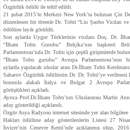
Özgürlük ödülü ile teltif edildi.
21 şubat 2015’te Merkezi New York’ta bulunan Çin Dem
düzenlenen bir törenle Dr. Tohti “Liu Şaobo Vicdan ve
ödülüne layık görüldü.
Son aylarda Uygur Türklerinin vicdanı Doç. Dr. İlham
“İlham Tohtı Gurubu” Belçika’nın başkenti Brü
Parlamentosu’nda Dr. Tohtı için çeşitli girişimlerde bulu
”İlham Tohtı gurubu” Avrupa Parlamentosu’nun h
aylarda yapılacak uluslar arası Dr.İlham Tohtı Kenferans
Saharov Özgürlük ödülünün Dr. Dr. Tohti’ye verilmesi ko
bununla alakalı İtalya ve Bulgar 2 Avrupa Parlame
görüştükleri açıkladı.
Ayrıca Prof.Dr.İlham Tohtı’nın Uluslararası Martin Ann
aday gösterildiği açıklandı.
Özgür Asya Radyosu internet sitesinde yer alan bilgilere
Hakları ödülüne aday gösterilenlerin Listesi 27 N
İsviçre’nin Cenevre Kenti’nde açıklanmış olup, 201