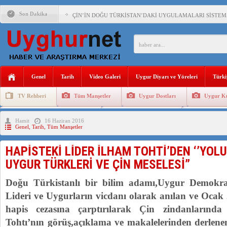
Son Dakika
ÇİN’İN DOĞU TÜRKİSTAN’DAKİ UYGULAMALARI SİSTEM
DİYANET AKADEMİSİ BAŞKANI DOÇ.DR.KAAN : DOĞU TÜR
150 YILDIR KAYNAYAN YARAMIZ : ÇİN İŞGALİNDEKİ DO
ÇİN’İN UYGUR POLİTİKALARINI ÖVEN DİYANET AKADEM
Genel
Tarih
Video Galeri
Uygur Diyarı ve Yöreleri
Türki
MHP’DEN URUMÇİ KATLİAMI MESAJİ : 05.07.2009 URUM
TV Rehberi
Tüm Manşetler
Uygur Dostları
Uygur Kü
ÇİN’İN ANKARA BÜYÜKELÇİSİ JİANG’İN TRABZON ZİYAR
Uygurlarda Düğün ve Cenaze
Uygur Geleneksel Tip
Uygur Gele
Hamit
16 Haziran 2016
İŞGALCİ ÇİN’DEN “FETİHLER SULTANI MEHMET”DİZİSİN
Genel
,
Tarih
,
Tüm Manşetler
SAADET PARTİSİ İLÇE BAŞKANI : TEMMUZ AYI,DOĞU TÜR
HAPİSTEKİ LİDER İLHAM TOHTİ’DEN ‘’YOL
İŞGALCİ ÇİN,DOĞU TÜRKİSTAN’DA EN AZ 143 BİN UYGU
UYGUR TÜRKLERİ VE ÇİN MESELESİ”
Doğu Türkistanlı bir bilim adamı,Uygur Demokr
Lideri ve Uygurların vicdanı olarak anılan ve Oca
hapis cezasına çarptırılarak Çin zindanlarında
Tohtı’nın görüş,açıklama ve makalelerinden derlene