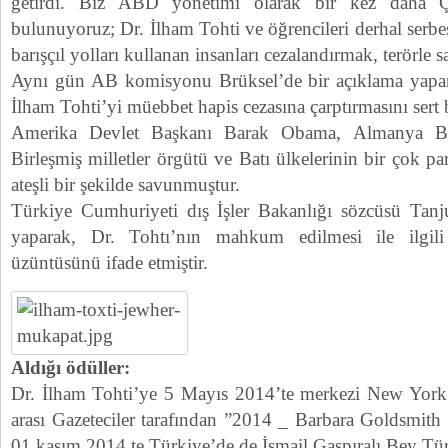
getirdi. Biz ABD yönetimi olarak bir kez daha Ç
bulunuyoruz; Dr. İlham Tohti ve öğrencileri derhal serbe
barışçıl yolları kullanan insanları cezalandırmak, terörle 
Aynı gün AB komisyonu Brüksel’de bir açıklama yapar
İlham Tohti’yi müebbet hapis cezasına çarptırmasını sert bi
Amerika Devlet Başkanı Barak Obama, Almanya Ba
Birleşmiş milletler örgütü ve Batı ülkelerinin bir çok p
ateşli bir şekilde savunmuştur.
Türkiye Cumhuriyeti dış İşler Bakanlığı sözcüsü Tanj
yaparak, Dr. Tohtı’nın mahkum edilmesi ile ilgil
üzüntüsünü ifade etmiştir.
Aldığı ödüller:
Dr. İlham Tohti’ye 5 Mayıs 2014’te merkezi New York
arası Gazeteciler tarafından ”2014 _ Barbara Goldsmith
01 kasım 2014 te Türkiye’de de İsmail Gaspıralı Bey Tü