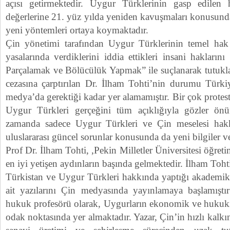
açısı getirmektedir. Uygur Türklerinin gasp edile
değerlerine 21. yüz yılda yeniden kavuşmaları konusunda
yeni yöntemleri ortaya koymaktadır.
Çin yönetimi tarafından Uygur Türklerinin temel h
yasalarında verdiklerini iddia ettikleri insani haklarını 
Parçalamak ve Bölücülük Yapmak” ile suçlanarak tutuk
cezasına çarptırılan Dr. İlham Tohti’nin durumu Türk
medya’da gerektiği kadar yer alamamıştır. Bir çok protes
Uygur Türkleri gerçeğini tüm açıklığıyla gözler ön
zamanda sadece Uygur Türkleri ve Çin meselesi hakk
uluslararası güncel sorunlar konusunda da yeni bilgiler v
Prof Dr. İlham Tohti, ,Pekin Milletler Üniversitesi öğreti
en iyi yetişen aydınların başında gelmektedir. İlham Toh
Türkistan ve Uygur Türkleri hakkında yaptığı akademik 
ait yazılarını Çin medyasında yayınlamaya başlamıştır
hukuk profesörü olarak, Uygurların ekonomik ve hukuki
odak noktasında yer almaktadır. Yazar, Çin’in hızlı kalk