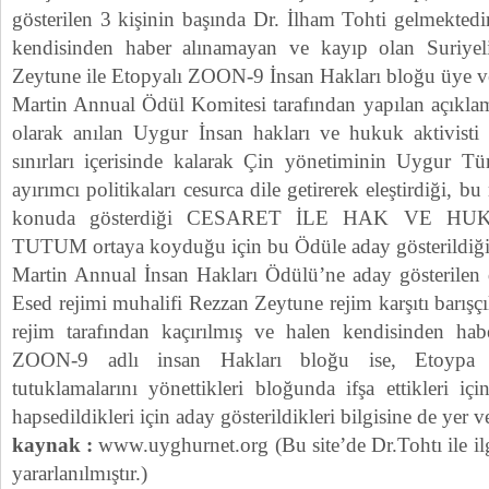
gösterilen 3 kişinin başında Dr. İlham Tohti gelmektedir
kendisinden haber alınamayan ve kayıp olan Suriyel
Zeytune ile Etopyalı ZOON-9 İnsan Hakları bloğu üye ve 
Martin Annual Ödül Komitesi tarafından yapılan açıkla
olarak anılan Uygur İnsan hakları ve hukuk aktivisti
sınırları içerisinde kalarak Çin yönetiminin Uygur Tür
ayırımcı politikaları cesurca dile getirerek eleştirdiği, 
konuda gösterdiği CESARET İLE HAK VE H
TUTUM ortaya koyduğu için bu Ödüle aday gösterildiği d
Martin Annual İnsan Hakları Ödülü’ne aday gösterilen d
Esed rejimi muhalifi Rezzan Zeytune rejim karşıtı barışçı
rejim tarafından kaçırılmış ve halen kendisinden hab
ZOON-9 adlı insan Hakları bloğu ise, Etoypa y
tutuklamalarını yönettikleri bloğunda ifşa ettikleri içi
hapsedildikleri için aday gösterildikleri bilgisine de yer ve
kaynak :
www.uyghurnet.org (Bu site’de Dr.Tohtı ile ilg
yararlanılmıştır.)