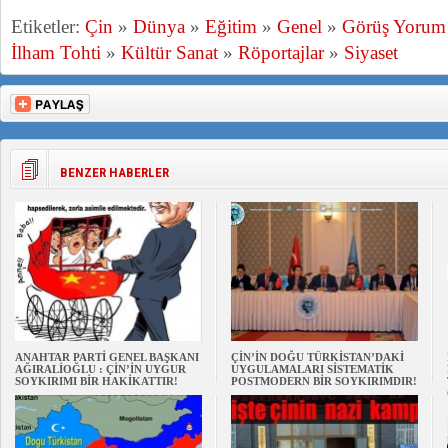
Etiketler:
Çin
»
Dünya
»
Eğitim
»
Genel
»
Görüş Yorum
İlham Tohti
»
Kültür Sanat
»
Röportajlar
»
Siyaset
BENZER HABERLER
ANAHTAR PARTİ GENEL BAŞKANI
ÇİN’İN DOĞU TÜRKİSTAN’DAKİ
AĞIRALİOĞLU : ÇİN’İN UYGUR
UYGULAMALARI SİSTEMATİK
SOYKIRIMI BİR HAKİKATTIR!
POSTMODERN BİR SOYKIRIMDIR!