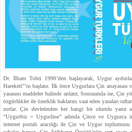
Dr. İlham Tohti 1990’den başlayarak, Uygur aydınl
Hareketi”’nı başlatır. İlk önce Uygurlara Çin anayasası 
yasasını maddeler halinde anlatır, Sonrasında ise, Çin 
özgürlükler ile özerklik haklarını vaat eden yasaları raft
zorlar. Çin devletinden her hangi bir olumlu yanıt 
“Uygurbiz = Uygurline” adında Çince ve Uygurca int
internet portalı aracılığı ile Çin ve Uygur toplumun
çabalar harcar. Çin İstihbarat Örgütü’nün sert uyarı