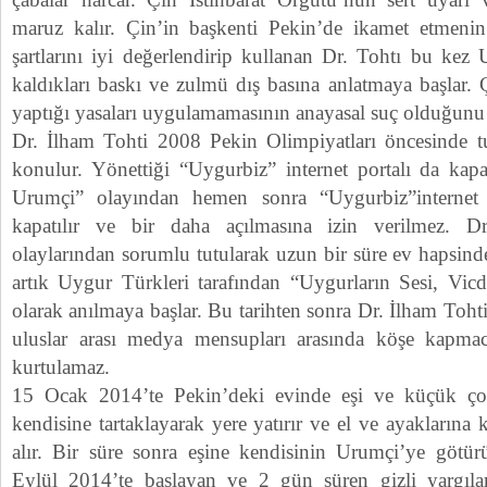
maruz kalır. Çin’in başkenti Pekin’de ikamet etmenin
şartlarını iyi değerlendirip kullanan Dr. Tohtı bu kez
kaldıkları baskı ve zulmü dış basına anlatmaya başlar. 
yaptığı yasaları uygulamamasının anayasal suç olduğunu 
Dr. İlham Tohti 2008 Pekin Olimpiyatları öncesinde t
konulur. Yönettiği “Uygurbiz” internet portalı da ka
Urumçi” olayından hemen sonra “Uygurbiz”interne
kapatılır ve bir daha açılmasına izin verilmez. 
olaylarından sorumlu tutularak uzun bir süre ev hapsinde
artık Uygur Türkleri tarafından “Uygurların Sesi, Vic
olarak anılmaya başlar. Bu tarihten sonra Dr. İlham Tohti,
uluslar arası medya mensupları arasında köşe kapma
kurtulamaz.
15 Ocak 2014’te Pekin’deki evinde eşi ve küçük ço
kendisine tartaklayarak yere yatırır ve el ve ayaklarına 
alır. Bir süre sonra eşine kendisinin Urumçi’ye götürü
Eylül 2014’te başlayan ve 2 gün süren gizli yargıla