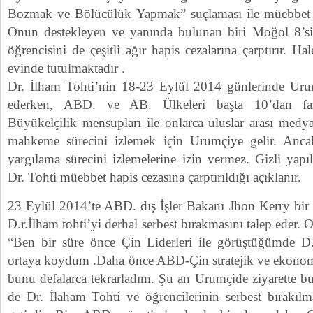
Bozmak ve Bölücülük Yapmak” suçlaması ile müebbet hap
Onun destekleyen ve yanında bulunan biri Moğol 8’
öğrencisini de çeşitli ağır hapis cezalarına çarptırır. H
evinde tutulmaktadır .
Dr. İlham Tohti’nin 18-23 Eylül 2014 günlerinde Ur
ederken, ABD. ve AB. Ülkeleri başta 10’dan faz
Büyükelçilik mensupları ile onlarca uluslar arası medya 
mahkeme sürecini izlemek için Urumçiye gelir. Anca
yargılama sürecini izlemelerine izin vermez. Gizli yap
Dr. Tohti müebbet hapis cezasına çarptırıldığı açıklanır.
23 Eylül 2014’te ABD. dış İşler Bakanı Jhon Kerry bir 
D.r.İlham tohti’yi derhal serbest bırakmasını talep eder. 
“Ben bir süre önce Çin Liderleri ile görüştüğümde D.
ortaya koydum .Daha önce ABD-Çin stratejik ve ekonomi
bunu defalarca tekrarladım. Şu an Urumçide ziyarette 
de Dr. İlaham Tohti ve öğrencilerinin serbest bırakılm