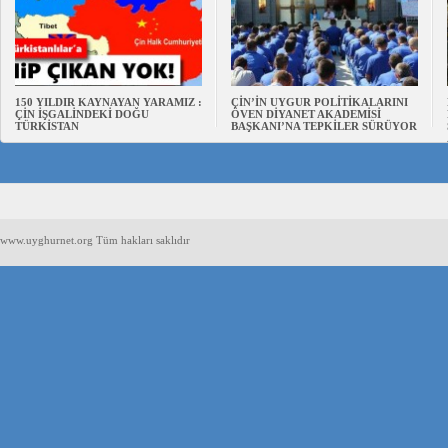
150 YILDIR KAYNAYAN YARAMIZ :
ÇİN’İN UYGUR POLİTİKALARINI
ÇİN İŞGALİNDEKİ DOĞU
ÖVEN DİYANET AKADEMİSİ
TÜRKİSTAN
BAŞKANI’NA TEPKİLER SÜRÜYOR
www.uyghurnet.org Tüm hakları saklıdır