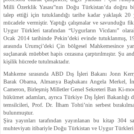
Milli Özerklik Yasası”nın Doğu Türkistan’da doğru bi
talep ettiği için tutuklandığı tarihe kadar yaklaşık 2
mücadele vermiştir. Yaptığı çalışmalar ve savunduğu fiki
Uygur Türkleri tarafından “Uygurların Vicdanı” olara
Ocak 2014 tarihinde Pekin’deki evinde tutuklanmış, 19
arasında Urumçi’deki Çin bölgesel Mahkemesince yar
suçlanarak müebbet hapis cezasına çarptırılmıştır. Şu a
kişilik hücrede tutulmaktadır.
Mahkeme sırasında ABD Dış İşleri Bakanı Jonn Ker
Barak Obama, Almanya Başbakanı Angela Merkel, İng
Cameron, Birleşmiş Milletler Genel Sekreteri Ban Ki-moo
hükümet adamları, ayrıca Türkiye Dış İşleri Bakanlığı da
temsilcileri, Prof. Dr. İlham Tohti’nin serbest bırakılma
bulunmuştur.
Şira yayınları tarafından yayınlanan bu kitap 304 s
muhteviyatı itibariyle Doğu Türkistan ve Uygur Türkleri 