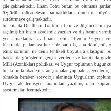
çile çekmektedir. İlham Tohtı bütün bu olumsuz şartl
özgürlük mücadelesini parmaklıklar ardında da büyük b
sürdürmeye çalışmaktadır.
bu kitapta Dr. İlham Tohti’nin fikir ve düşüncelerini ya
seçilmiş bir kısım akademik yazıları ve dış basına vermi
yer almaktadır. Dr. İlham Tohti, “Benim Gayem v
kitabında, patlamaya hazır bir barut fıçısına dönüşmüş
etnik sorunun ne denli tehlikeli boyutlara ulaştığını b
hakkında görüşlerini gerçek verilerle ve kanıtlarla gözl
Milli (Azınlıklar) politikası ve Uygur toplumun bugü
bu konuda akademik araştırmalar yapmak isteyenler içi
olmakla beraber, sosyoloji alanında Uygurların toplum
Uygur akademisyen tarafından yazılmış olan kapsaml
araştırmaları içermektedir.