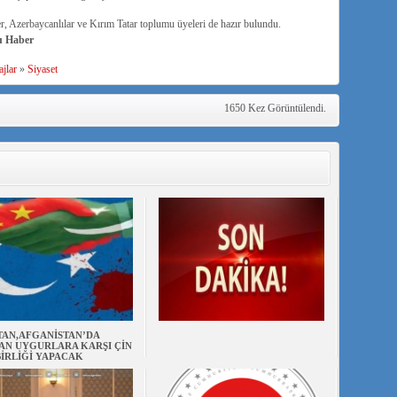
er, Azerbaycanlılar ve Kırım Tatar toplumu üyeleri de hazır bulundu.
u Haber
jlar
»
Siyaset
1650 Kez Görüntülendi.
TAN,AFGANİSTAN’DA
AN UYGURLARA KARŞI ÇİN
BİRLİĞİ YAPACAK