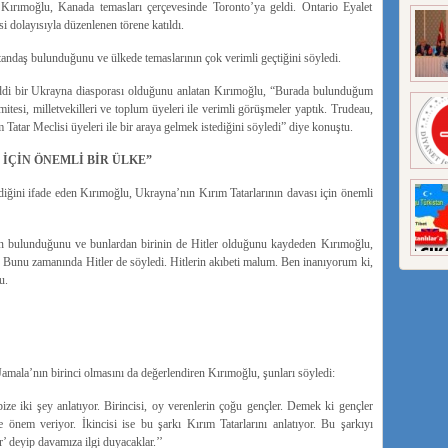
Kırımoğlu, Kanada temasları çerçevesinde Toronto’ya geldi. Ontario Eyalet
 dolayısıyla düzenlenen törene katıldı.
ndaş bulunduğunu ve ülkede temaslarının çok verimli geçtiğini söyledi.
iddi bir Ukrayna diasporası olduğunu anlatan Kırımoğlu, “Burada bulunduğum
tesi, milletvekilleri ve toplum üyeleri ile verimli görüşmeler yaptık. Trudeau,
tar Meclisi üyeleri ile bir araya gelmek istediğini söyledi” diye konuştu.
 İÇİN ÖNEMLİ BİR ÜLKE”
rdiğini ifade eden Kırımoğlu, Ukrayna’nın Kırım Tatarlarının davası için önemli
rin bulunduğunu ve bunlardan birinin de Hitler olduğunu kaydeden Kırımoğlu,
’ Bunu zamanında Hitler de söyledi. Hitlerin akıbeti malum. Ben inanıyorum ki,
u.
amala’nın birinci olmasını da değerlendiren Kırımoğlu, şunları söyledi:
bize iki şey anlatıyor. Birincisi, oy verenlerin çoğu gençler. Demek ki gençler
e önem veriyor. İkincisi ise bu şarkı Kırım Tatarlarını anlatıyor. Bu şarkıyı
’ deyip davamıza ilgi duyacaklar.’’