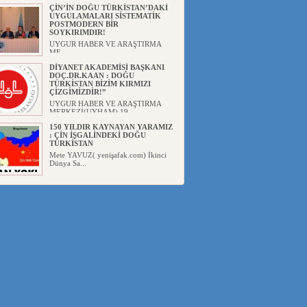
Başka...
ÇİN’İN DOĞU TÜRKİSTAN’DAKİ
UYGULAMALARI SİSTEMATİK
POSTMODERN BİR
SOYKIRIMDIR!
UYGUR HABER VE ARAŞTIRMA
ME...
DİYANET AKADEMİSİ BAŞKANI
DOÇ.DR.KAAN : DOĞU
TÜRKİSTAN BİZİM KIRMIZI
ÇİZGİMİZDİR!”
UYGUR HABER VE ARAŞTIRMA
MERKEZİ(UYHAM) 19...
150 YILDIR KAYNAYAN YARAMIZ
: ÇİN İŞGALİNDEKİ DOĞU
TÜRKİSTAN
Mete YAVUZ( yenişafak.com) İkinci
Dünya Sa...
ÇİN’İN UYGUR POLİTİKALARINI
ÖVEN DİYANET AKADEMİSİ
BAŞKANI’NA TEPKİLER
SÜRÜYOR
UYGUR HABER VE ARAŞTIRMA
MERKEZİ(UYHAM) Diyanet
Akademis...
MHP’DEN URUMÇİ KATLİAMI
MESAJİ : 05.07.2009 URUMÇİ
ŞEHİTLERİNİ RAHMETLE
ANIYORUZ
UYGUR HABER VE ARAŞTIRMA
MERKEZİ(UYHAM) Mill...
ÇİN’İN ANKARA BÜYÜKELÇİSİ