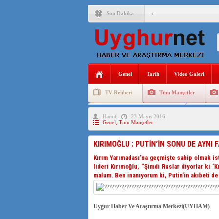
Son Dakika
ANAHTAR PARTİ GENEL 
ÇİN’İN DOĞU TÜRKİST
DİYANET AKADEMİSİ B
Genel
Tarih
Video Galeri
150 YILDIR KAYNAYAN
TV Rehberi
Tüm Manşetler
ÇİN’İN UYGUR POLİTİ
Uygurlarda Düğün ve Cenaze
Uygur 
Hamit
23 Mayıs 2016
MHP’DEN URUMÇİ KATL
Genel
,
Tüm Manşetler
ÇİN’İN ANKARA BÜYÜKE
KIRIMOĞLU : PUTİN’İN SONU DE AYNI 
Kırım Yarımadası’na geçmişte sahip olmak ist
lideri Kırımoğlu, “Şimdi Ruslar diyorlar ki ‘K
malum. Ben inanıyorum ki, Putin’in akıbeti de H
Uygur Haber Ve Araştırma Merkezi(UYHAM)