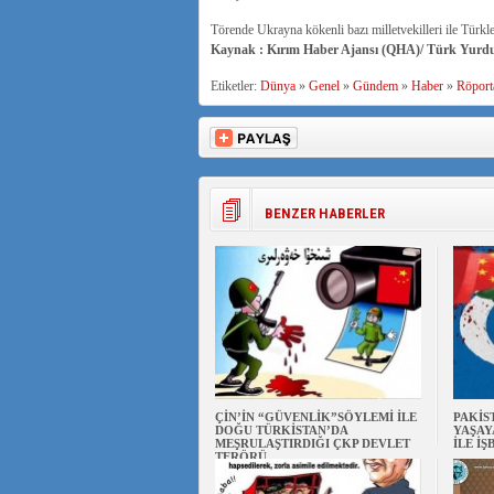
Törende Ukrayna kökenli bazı milletvekilleri ile Türkl
Kaynak : Kırım Haber Ajansı (QHA)/ Türk Yurd
Etiketler:
Dünya
»
Genel
»
Gündem
»
Haber
»
Röporta
BENZER HABERLER
ÇİN’İN “GÜVENLİK”SÖYLEMİ İLE
PAKİS
DOĞU TÜRKİSTAN’DA
YAŞAY
MEŞRULAŞTIRDIĞI ÇKP DEVLET
İLE İŞ
TERÖRÜ