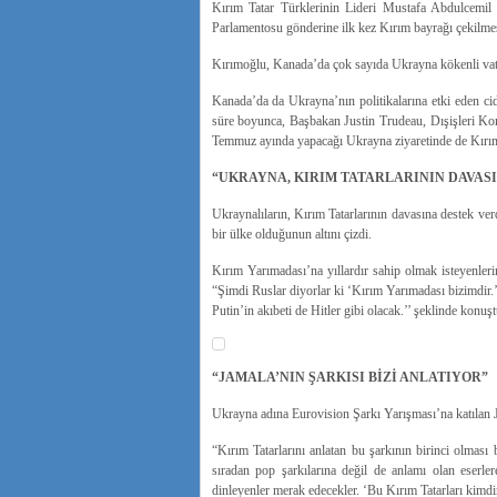
Kırım Tatar Türklerinin Lideri Mustafa Abdulcemil 
Parlamentosu gönderine ilk kez Kırım bayrağı çekilmesi
Kırımoğlu, Kanada’da çok sayıda Ukrayna kökenli vata
Kanada’da da Ukrayna’nın politikalarına etki eden c
süre boyunca, Başbakan Justin Trudeau, Dışişleri Komi
Temmuz ayında yapacağı Ukrayna ziyaretinde de Kırım Ta
“UKRAYNA, KIRIM TATARLARININ DAVASI
Ukraynalıların, Kırım Tatarlarının davasına destek ve
bir ülke olduğunun altını çizdi.
Kırım Yarımadası’na yıllardır sahip olmak isteyenle
“Şimdi Ruslar diyorlar ki ‘Kırım Yarımadası bizimdir.
Putin’in akıbeti de Hitler gibi olacak.’’ şeklinde konuşt
“JAMALA’NIN ŞARKISI BİZİ ANLATIYOR”
Ukrayna adına Eurovision Şarkı Yarışması’na katılan J
“Kırım Tatarlarını anlatan bu şarkının birinci olması 
sıradan pop şarkılarına değil de anlamı olan eserler
dinleyenler merak edecekler. ‘Bu Kırım Tatarları kimdir