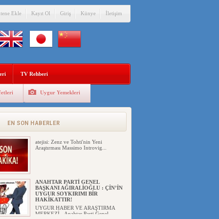
itene Ekle
Kayıt Ol
Giriş
Künye
İletişim
ÇİN’İN “GÜVENLİK”SÖYLEMİ İLE
DOĞU TÜRKİSTAN’DA
MEŞRULAŞTIRDIĞI ÇKP DEVLET
TERÖRÜ
eri
TV Rehberi
YILMAZ ER(habernida.com) Çin
yönetimi 4 Ağustos 2...
etleri
Uygur Yemekleri
PAKİSTAN,AFGANİSTAN’DA
YAŞAYAN UYGURLARA KARŞI
ÇİN İLE İŞBİRLİĞİ YAPACAK
UYGUR HABER VE ARAŞTIRMA
EN SON HABERLER
MERKEZİ(UYHAM) İşgalci Ç...
atejisi: Zenz ve Tohti'nin Yeni
Araştırması Massimo Introvig...
ANAHTAR PARTİ GENEL
BAŞKANI AĞIRALİOĞLU : ÇİN’İN
UYGUR SOYKIRIMI BİR
HAKİKATTIR!
UYGUR HABER VE ARAŞTIRMA
MERKEZİ Anahtar Parti Genel