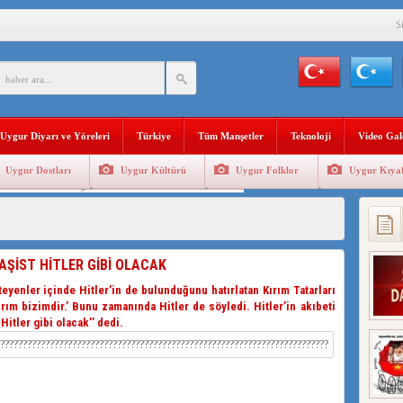
S
BAŞKANI AĞIRALİOĞLU : ÇİN’İN UYGUR SOYKIRIMI BİR HAKİKATTIR!
AN’DAKİ UYGULAMALARI SİSTEMATİK POSTMODERN BİR SOYKIRIMDIR!
AŞKANI DOÇ.DR.KAAN : DOĞU TÜRKİSTAN BİZİM KIRMIZI ÇİZGİMİZDİR!”
Uygur Diyarı ve Yöreleri
Türkiye
Tüm Manşetler
Teknoloji
Video Gal
 YARAMIZ : ÇİN İŞGALİNDEKİ DOĞU TÜRKİSTAN
Uygur Dostları
Uygur Kültürü
Uygur Folklor
Uygur Kıyaf
KALARINI ÖVEN DİYANET AKADEMİSİ BAŞKANI’NA TEPKİLER SÜRÜYOR
Geleneksel Tip
Uygur Geleneksel Sporlar
İAMI MESAJİ : 05.07.2009 URUMÇİ ŞEHİTLERİNİ RAHMETLE ANIYORUZ
LÇİSİ JİANG’İN TRABZON ZİYARETİ
FAŞİST HİTLER GİBİ OLACAK
eyenler içinde Hitler’in de bulunduğunu hatırlatan Kırım Tatarları
ırım bizimdir.’ Bunu zamanında Hitler de söyledi. Hitler’in akıbeti
itler gibi olacak’’ dedi.