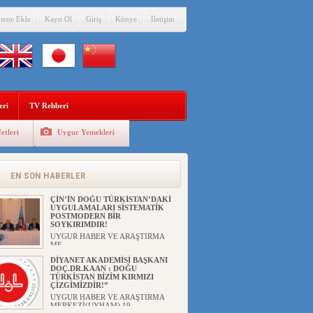
itene Ekle
Kayıt Ol
Giriş
Künye
İletişim
eri
TV Rehberi
etleri
Uygur Yemekleri
ANAHTAR PARTİ GENEL
BAŞKANI AĞIRALİOĞLU : ÇİN’İN
UYGUR SOYKIRIMI BİR
HAKİKATTIR!
EN SON HABERLER
UYGUR HABER VE ARAŞTIRMA
MERKEZİ Anahtar Parti Genel
Başka...
ÇİN’İN DOĞU TÜRKİSTAN’DAKİ
UYGULAMALARI SİSTEMATİK
POSTMODERN BİR
SOYKIRIMDIR!
UYGUR HABER VE ARAŞTIRMA
ME...
DİYANET AKADEMİSİ BAŞKANI
DOÇ.DR.KAAN : DOĞU
TÜRKİSTAN BİZİM KIRMIZI
ÇİZGİMİZDİR!”
UYGUR HABER VE ARAŞTIRMA
MERKEZİ(UYHAM) 19...