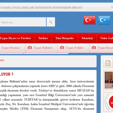
S
AN’DAKİ UYGULAMALARI SİSTEMATİK POSTMODERN BİR SOYKIRIMDIR!
AŞKANI DOÇ.DR.KAAN : DOĞU TÜRKİSTAN BİZİM KIRMIZI ÇİZGİMİZDİR!”
 YARAMIZ : ÇİN İŞGALİNDEKİ DOĞU TÜRKİSTAN
KALARINI ÖVEN DİYANET AKADEMİSİ BAŞKANI’NA TEPKİLER SÜRÜYOR
Uygur Diyarı ve Yöreleri
Türkiye
Tüm Manşetler
Teknoloji
Video Gal
İAMI MESAJİ : 05.07.2009 URUMÇİ ŞEHİTLERİNİ RAHMETLE ANIYORUZ
Uygur Dostları
Uygur Kültürü
Uygur Folklor
Uygur Kıyaf
LÇİSİ JİANG’İN TRABZON ZİYARETİ
Geleneksel Tip
Uygur Geleneksel Sporlar
tler
İHLER SULTANI MEHMET”DİZİSİNE GARİP SANSÜR VE HADSIZ İHTAR
BAŞKANI : TEMMUZ AYI,DOĞU TÜRKİSTAN İÇİN KATLİAM AYI DEĞİLDİR !
LUYOR ?
RKİSTAN’DA EN AZ 143 BİN UYGUR ÇOCUĞU AİLELERİNDEN KOPARDI
İşletme Bölümü’nden onur derecesiyle mezun oldu. Aynı üniversitenin
k doktora çalışmalarını yapmak üzere ABD’ye gitti. 2006 yılında Ekonomi
çeşitli ekonomi dersleri verdi. Türkiye’ye döndükten sonra MÜSİAD’da
lığı yapmanın yanı sıra İstanbul Bilgi Üniversitesi’nde yarı zamanlı
15 yılları arasında TÜBİTAK’ta danışmanlık görevi üstlenen Karahan,
ir. Doç. Dr. Karahan, halen İstanbul Medipol Üniversitesi’nde öğretim
acatçılar Meclisi (TİM) Ekonomi Danışmanı olup, SETA’da ekonomi