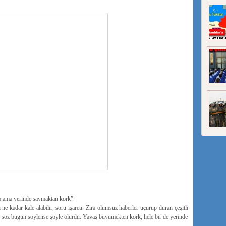
 ama yerinde saymaktan kork”.
ne kadar kale alabilir, soru işareti. Zira olumsuz haberler uçurup duran çeşitli
lü söz bugün söylense şöyle olurdu: Yavaş büyümekten kork; hele bir de yerinde