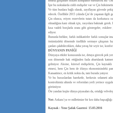
temelli girişimler riskleri kompanse edebilecek mi? Öte
İşte bu noktalarda ciddi endişeler var ve Çin hükümeti
Ve tüm bunlara bağlı olarak, zayıflayan güvenle peki
edecek. Özellikle 2015 yılında Çin’de yaşanan ilgili ge
Çin olunca, eriyen rezervlerin tutarı da korkutucu 
olmadığına kani olmak için, rasyolara bakmak gerek. Bu
kısa vadeli borçlarla oranı gibi göstergeler, eskile
ediyor.
Bununla birlikte, farklı indikatörler farklı sonuçlar i
önümüzdeki dönemde özellikle sermaye çıkışının hızı
çanları çalabilecekken, daha yavaş bir seyir ise, konfo
DÜNYANIN PANİĞİ
Dünyaya etkiler konusunda ise, detaya girecek pek ye
son dönemde hak ettiğinden fazla abartılarak katmer
gelmiyor. Aksine, küresel endişelerin, Çin kaynakl
etmesi, hem Çin hem de dünya ekonomisindeki panik h
Kanaatimce, en kritik nokta da, tam burada yatıyor.
Ve bu hususlardan hareketle, herkesin selameti adı
kontrolümüz altında ve reformları yerli yerince uygula
görünüyor.
Öte yandan keşke dünya piyasaları da, ortalığı velve
Not:
Ankara’ya ve milletimize bir kez daha başsağlığı 
Kaynak : Yene Şafak Gazetesi 15.03.2016