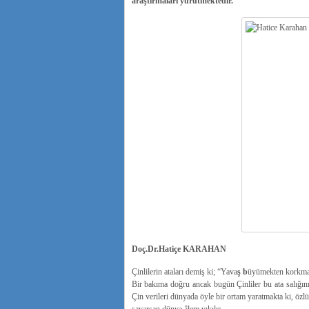
araştırmaları yürütmektedir.
Doç.Dr.Hatiçe KARAHAN
Çinlilerin ataları demiş ki; “Yava
ş b
üyümekten korkma
Bir bakıma doğru ancak bugün Çinliler bu ata salığını 
Çin verileri dünyada öyle bir ortam yaratmakta ki, öz