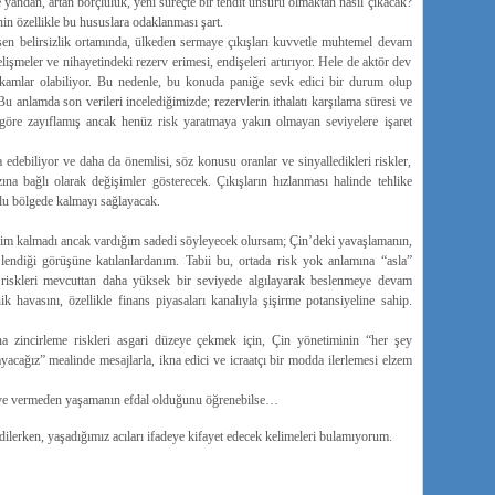
 yandan, artan borçluluk, yeni süreçte bir tehdit unsuru olmaktan nasıl çıkacak?
nin özellikle bu hususlara odaklanması şart.
şen belirsizlik ortamında, ülkeden sermaye çıkışları kuvvetle muhtemel devam
lişmeler ve nihayetindeki rezerv erimesi, endişeleri artırıyor. Hele de aktör dev
rakamlar olabiliyor. Bu nedenle, bu konuda paniğe sevk edici bir durum olup
 anlamda son verileri incelediğimizde; rezervlerin ithalatı karşılama süresi ve
re göre zayıflamış ancak henüz risk yaratmaya yakın olmayan seviyelere işaret
ma edebiliyor ve daha da önemlisi, söz konusu oranlar ve sinyalledikleri riskler,
na bağlı olarak değişimler gösterecek. Çıkışların hızlanması halinde tehlike
rlu bölgede kalmayı sağlayacak.
rim kalmadı ancak vardığım sadedi söyleyecek olursam; Çin’deki yavaşlamanın,
lendiği görüşüne katılanlardanım. Tabii bu, ortada risk yok anlamına “asla”
ı riskleri mevcuttan daha yüksek bir seviyede algılayarak beslenmeye devam
avasını, özellikle finans piyasaları kanalıyla şişirme potansiyeline sahip.
na zincirleme riskleri asgari düzeye çekmek için, Çin yönetiminin “her şey
yacağız” mealinde mesajlarla, ikna edici ve icraatçı bir modda ilerlemesi elzem
leye vermeden yaşamanın efdal olduğunu öğrenebilse…
dilerken, yaşadığımız acıları ifadeye kifayet edecek kelimeleri bulamıyorum.