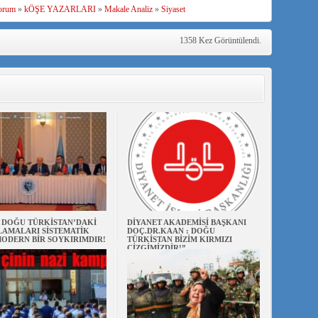
orum
»
kÖŞE YAZARLARI
»
Makale Analiz
»
Siyaset
1358 Kez Görüntülendi.
N DOĞU TÜRKİSTAN’DAKİ
DİYANET AKADEMİSİ BAŞKANI
AMALARI SİSTEMATİK
DOÇ.DR.KAAN : DOĞU
ODERN BİR SOYKIRIMDIR!
TÜRKİSTAN BİZİM KIRMIZI
ÇİZGİMİZDİR!”