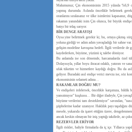
sayarsan dünya âlem yıkılır.
Malumunuz; Çin ekonomisinin 2015 yılında %6,9 oran
yapmış durumda. Aslında öncelikle belirtmek gereki
oranlarını sıralasanız ve ülke isimlerini kapasanız, 
rakamın yanındaki isim Çin olunca, bir büyük endişe
batıyı bir telaş sarıyor.
BİR DENGE ARAYIŞI
Oysa yine belirtmek gerekir ki; bu, ortaya çıkmış sürp
yoluna girdiği ve adım adım yavaşladığı bir sahne var.
gelişim modeline kavuşma hedefi. İlgili verilerde de gö
kaydederken, büyüme, yüzünü iç talebe dönüyor.
Bu anlamda ise son dönemde, harcamalarda özel tüke
Dolayısıyla, yıllar boyu ihracat odaklı, yatırım ve s
ufak tüketim ve hizmetlere kaydığı doğru. Bu da asl
geliyor. Buradaki asıl endişe verici mevzu ise, söz k
ekonomisinin selameti adına…
RAKAMLAR DOĞRU MU?
Ve endişeleri irdelersek, öncelikle karşımıza, bildik
yansıtmıyor” kuşkusu… Bir diğer ifadeyle, Çin yavaşlı
büyüme verilerini tam desteklemiyor” savından, “nası
şüphelerine kadar uzanıyor. Haklılık payı taşıdığını d
mesele, yukarıda da işaret ettiğim üzere, dengelenmen
ancak keskin olmayan bir iniş yaptığı takdirde, az çuku
REZERVLER ERİYOR
İlgili riskler, haliyle firmalarla da iç içe. Yıllarca y