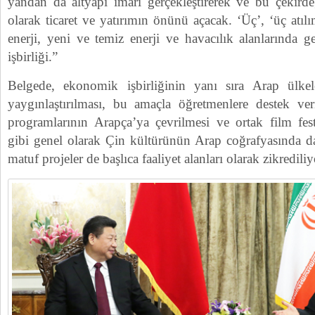
yandan da altyapı imarı gerçekleştirerek ve bu çekirde
olarak ticaret ve yatırımın önünü açacak. ‘Üç’, ‘üç atılı
enerji, yeni ve temiz enerji ve havacılık alanlarında ge
işbirliği.”
Belgede, ekonomik işbirliğinin yanı sıra Arap ülkel
yaygınlaştırılması, bu amaçla öğretmenlere destek ver
programlarının Arapça’ya çevrilmesi ve ortak film fest
gibi genel olarak Çin kültürünün Arap coğrafyasında da
matuf projeler de başlıca faaliyet alanları olarak zikrediliy