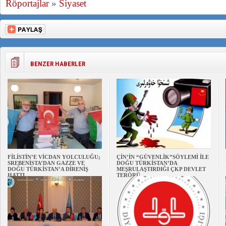
Röportajlar
»
Siyaset
BENZER HABERLER
FİLİSTİN’E VİCDAN YOLCULUĞU;
ÇİN’İN “GÜVENLİK”SÖYLEMİ İLE
SREBENİSTA’DAN GAZZE VE
DOĞU TÜRKİSTAN’DA
DOĞU TÜRKİSTAN’A DİRENİŞ
MEŞRULAŞTIRDIĞI ÇKP DEVLET
HATTI
TERÖRÜ