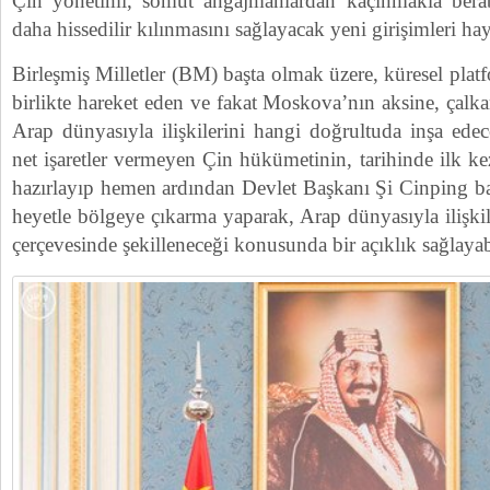
Çin yönetimi, somut angajmanlardan kaçınmakla berabe
daha hissedilir kılınmasını sağlayacak yeni girişimleri hay
Birleşmiş Milletler (BM) başta olmak üzere, küresel plat
birlikte hareket eden ve fakat Moskova’nın aksine, çalk
Arap dünyasıyla ilişkilerini hangi doğrultuda inşa ede
net işaretler vermeyen Çin hükümetinin, tarihinde ilk ke
hazırlayıp hemen ardından Devlet Başkanı Şi Cinping ba
heyetle bölgeye çıkarma yaparak, Arap dünyasıyla ilişkil
çerçevesinde şekilleneceği konusunda bir açıklık sağlayab