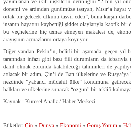
yayımlanan ve ikili ilişkilerin derinliğini “2 bin yıl ö
dönemi ve ardından günümüze taşıyan, Mısır’a hayat ver
ortak bir gelecek ufkunu tasvir eden”, buna karşın darbe
insanın hayatını kaybettiği şiddet olaylarıyla kaotik bi
bu veçhelerine hiç temas etmeyen makalesi de, ekonomi
arayışının açmazlarını ortaya koyuyor.
Diğer yandan Pekin’in, belirli bir aşamada, geçen yıl 
tarafından infazı gibi bazı fiili durumların da icbarıyla
dahil olmak zorunda kalabileceği tahminleri de yapılı
atılacak bir adım, Çin’i de Batı ülkelerine ve Rusya’ya
nezdinde “yabancı müdahil ülke” konumuna getirece
halkları ve ülkelerine sunacak “özgün” bir teklifi kalmay
Kaynak : Küresel Analiz / Haber Merkezi
Etiketler:
Çin
»
Dünya
»
Ekonomi
»
Görüş Yorum
»
Ha