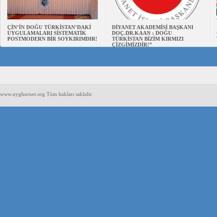
ÇİN’İN DOĞU TÜRKİSTAN’DAKİ
DİYANET AKADEMİSİ BAŞKANI
UYGULAMALARI SİSTEMATİK
DOÇ.DR.KAAN : DOĞU
POSTMODERN BİR SOYKIRIMDIR!
TÜRKİSTAN BİZİM KIRMIZI
ÇİZGİMİZDİR!”
www.uyghurnet.org Tüm hakları saklıdır