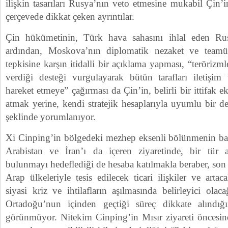
ilişkin tasarıları Rusya’nın veto etmesine mukabil Çin’
çerçevede dikkat çeken ayrıntılar.
Çin hükümetinin, Türk hava sahasını ihlal eden Rus
ardından, Moskova’nın diplomatik nezaket ve teamül
tepkisine karşın itidalli bir açıklama yapması, “terörizm
verdiği desteği vurgulayarak bütün tarafları iletişi
hareket etmeye” çağırması da Çin’in, belirli bir ittifak
atmak yerine, kendi stratejik hesaplarıyla uyumlu bir d
şeklinde yorumlanıyor.
Xi Cinping’in bölgedeki mezhep eksenli bölünmenin başl
Arabistan ve İran’ı da içeren ziyaretinde, bir tür a
bulunmayı hedeflediği de hesaba katılmakla beraber, son 
Arap ülkeleriyle tesis edilecek ticari ilişkiler ve arta
siyasi kriz ve ihtilafların aşılmasında belirleyici olac
Ortadoğu’nun içinden geçtiği süreç dikkate alındı
görünmüyor. Nitekim Cinping’in Mısır ziyareti öncesi