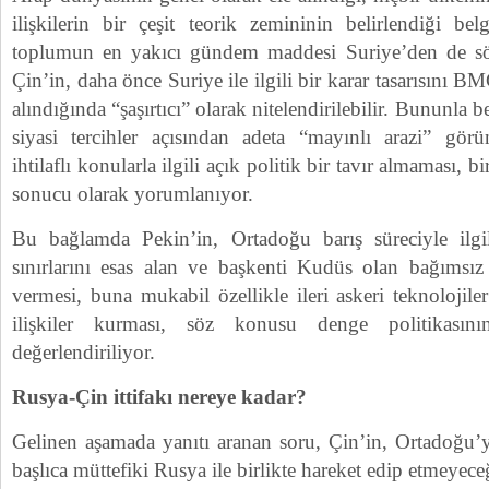
ilişkilerin bir çeşit teorik zemininin belirlendiği belg
toplumun en yakıcı gündem maddesi Suriye’den de s
Çin’in, daha önce Suriye ile ilgili bir karar tasarısını B
alındığında “şaşırtıcı” olarak nitelendirilebilir. Bununla
siyasi tercihler açısından adeta “mayınlı arazi” gö
ihtilaflı konularla ilgili açık politik bir tavır almaması, b
sonucu olarak yorumlanıyor.
Bu bağlamda Pekin’in, Ortadoğu barış süreciyle ilgil
sınırlarını esas alan ve başkenti Kudüs olan bağımsız 
vermesi, buna mukabil özellikle ileri askeri teknolojiler
ilişkiler kurması, söz konusu denge politikasın
değerlendiriliyor.
Rusya-Çin ittifakı nereye kadar?
Gelinen aşamada yanıtı aranan soru, Çin’in, Ortadoğu’y
başlıca müttefiki Rusya ile birlikte hareket edip etmeyece