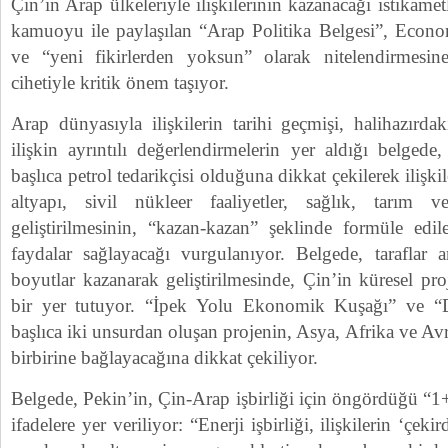
Çin’in Arap ülkeleriyle ilişkilerinin kazanacağı istikamet
kamuoyu ile paylaşılan “Arap Politika Belgesi”, Econo
ve “yeni fikirlerden yoksun” olarak nitelendirmesine
cihetiyle kritik önem taşıyor.
Arap dünyasıyla ilişkilerin tarihi geçmişi, halihazırd
ilişkin ayrıntılı değerlendirmelerin yer aldığı belgede
başlıca petrol tedarikçisi olduğuna dikkat çekilerek ilişkile
altyapı, sivil nükleer faaliyetler, sağlık, tarım 
geliştirilmesinin, “kazan-kazan” şeklinde formüle edile
faydalar sağlayacağı vurgulanıyor. Belgede, taraflar ar
boyutlar kazanarak geliştirilmesinde, Çin’in küresel pr
bir yer tutuyor. “İpek Yolu Ekonomik Kuşağı” ve “
başlıca iki unsurdan oluşan projenin, Asya, Afrika ve Av
birbirine bağlayacağına dikkat çekiliyor.
Belgede, Pekin’in, Çin-Arap işbirliği için öngördüğü “1
ifadelere yer veriliyor: “Enerji işbirliği, ilişkilerin ‘çeki