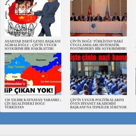
ANAHTAR PARTİ GENEL BAŞKANI
ÇİN’İN DOĞU TÜRKİSTAN’DAKİ
AĞIRALİOĞLU : ÇİN’İN UYGUR
UYGULAMALARI SİSTEMATİK
SOYKIRIMI BİR HAKİKATTIR!
POSTMODERN BİR SOYKIRIMDIR!
150 YILDIR KAYNAYAN YARAMIZ :
ÇİN’İN UYGUR POLİTİKALARINI
ÇİN İŞGALİNDEKİ DOĞU
ÖVEN DİYANET AKADEMİSİ
TÜRKİSTAN
BAŞKANI’NA TEPKİLER SÜRÜYOR