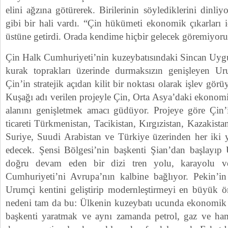
elini ağzına götürerek. Birilerinin söylediklerini dinli
gibi bir hali vardı. “Çin hükümeti ekonomik çıkarları i
üstüne getirdi. Orada kendime hiçbir gelecek göremiyor
Çin Halk Cumhuriyeti’nin kuzeybatısındaki Sincan Uygu
kurak toprakları üzerinde durmaksızın genişleyen Uru
Çin’in stratejik açıdan kilit bir noktası olarak işlev g
Kuşağı adı verilen projeyle Çin, Orta Asya’daki ekonomik
alanını genişletmek amacı güdüyor. Projeye göre Çin
ticareti Türkmenistan, Tacikistan, Kırgızistan, Kazakista
Suriye, Suudi Arabistan ve Türkiye üzerinden her iki
edecek. Şensi Bölgesi’nin başkenti Şian’dan başlayıp
doğru devam eden bir dizi tren yolu, karayolu v
Cumhuriyeti’ni Avrupa’nın kalbine bağlıyor. Pekin’in
Urumçi kentini geliştirip modernleştirmeyi en büyük ö
nedeni tam da bu: Ülkenin kuzeybatı ucunda ekonomik aç
başkenti yaratmak ve aynı zamanda petrol, gaz ve 