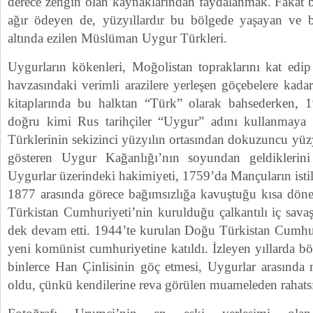
derece zengin olan kaynaklarından faydalanmak. Fakat b
ağır ödeyen de, yüzyıllardır bu bölgede yaşayan ve
altında ezilen Müslüman Uygur Türkleri.
Uygurların kökenleri, Moğolistan topraklarını kat edip
havzasındaki verimli arazilere yerleşen göçebelere kadar
kitaplarında bu halktan “Türk” olarak bahsederken, 19
doğru kimi Rus tarihçiler “Uygur” adını kullanmaya 
Türklerinin sekizinci yüzyılın ortasından dokuzuncu yüzy
gösteren Uygur Kağanlığı’nın soyundan geldiklerini
Uygurlar üzerindeki hakimiyeti, 1759’da Mançuların istil
1877 arasında görece bağımsızlığa kavuştuğu kısa dön
Türkistan Cumhuriyeti’nin kurulduğu çalkantılı iç sav
dek devam etti. 1944’te kurulan Doğu Türkistan Cumhu
yeni komünist cumhuriyetine katıldı. İzleyen yıllarda b
binlerce Han Çinlisinin göç etmesi, Uygurlar arasında
oldu, çünkü kendilerine reva görülen muameleden rahats