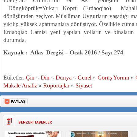
Fotoğraf: Urumçi’nin en eski yerleşimi olan
Döngköprük=Yukarı Köprü (Erdaoqiao) Mahalle
dönüşümden geçiyor. Müslüman Uygurların yaşadığı mahal
yıkılıp yüksek apartmanlara dönüşüyor. Özellikle cuma 
Erdaoqiao Camisi yeni yapılan yolların ve binaların 
durumda.
Kaynak : Atlas Dergisi – Ocak 2016 / Sayı 274
Etiketler:
Çin
»
Din
»
Dünya
»
Genel
»
Görüş Yorum
»
Makale Analiz
»
Röportajlar
»
Siyaset
BENZER HABERLER