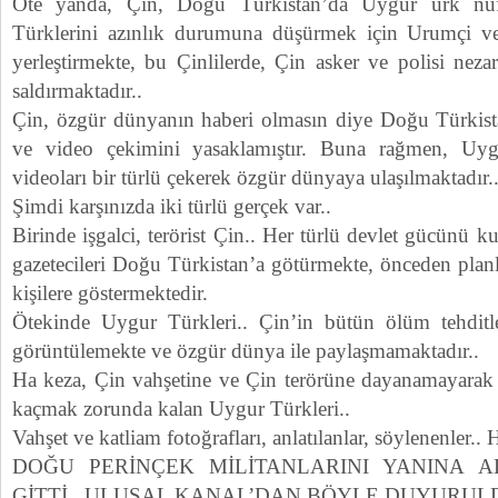
Öte yanda, Çin, Doğu Türkistan’da Uygur ürk nü
Türklerini azınlık durumuna düşürmek için Urumçi ve ö
yerleştirmekte, bu Çinlilerde, Çin asker ve polisi nez
saldırmaktadır..
Çin, özgür dünyanın haberi olmasın diye Doğu Türkista
ve video çekimini yasaklamıştır. Buna rağmen, Uyg
videoları bir türlü çekerek özgür dünyaya ulaşılmaktadır.
Şimdi karşınızda iki türlü gerçek var..
Birinde işgalci, terörist Çin.. Her türlü devlet gücünü 
gazetecileri Doğu Türkistan’a götürmekte, önceden planl
kişilere göstermektedir.
Ötekinde Uygur Türkleri.. Çin’in bütün ölüm tehditle
görüntülemekte ve özgür dünya ile paylaşmamaktadır..
Ha keza, Çin vahşetine ve Çin terörüne dayanamayarak ö
kaçmak zorunda kalan Uygur Türkleri..
Vahşet ve katliam fotoğrafları, anlatılanlar, söylenenler..
DOĞU PERİNÇEK MİLİTANLARINI YANINA A
GİTTİ.. ULUSAL KANAL’DAN BÖYLE DUYURULD