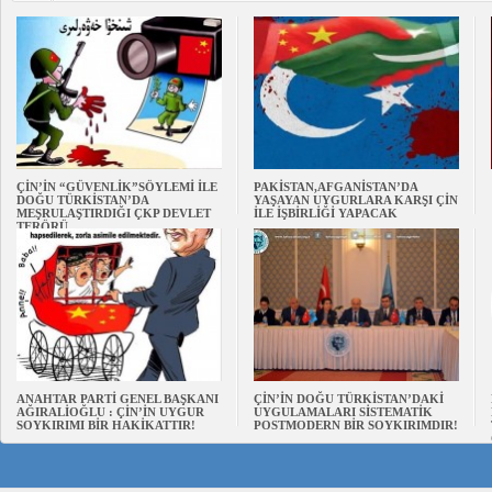
ÇİN’İN “GÜVENLİK”SÖYLEMİ İLE
PAKİSTAN,AFGANİSTAN’DA
DOĞU TÜRKİSTAN’DA
YAŞAYAN UYGURLARA KARŞI ÇİN
MEŞRULAŞTIRDIĞI ÇKP DEVLET
İLE İŞBİRLİĞİ YAPACAK
TERÖRÜ
ANAHTAR PARTİ GENEL BAŞKANI
ÇİN’İN DOĞU TÜRKİSTAN’DAKİ
AĞIRALİOĞLU : ÇİN’İN UYGUR
UYGULAMALARI SİSTEMATİK
SOYKIRIMI BİR HAKİKATTIR!
POSTMODERN BİR SOYKIRIMDIR!