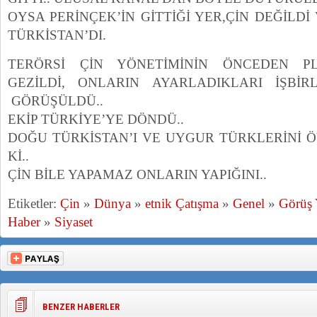
OYSA PERİNÇEK’İN GİTTİĞİ YER,ÇİN DEĞİLD
TÜRKİSTAN’DI.
TERÖRSİ ÇİN YÖNETİMİNİN ÖNCEDEN P
GEZİLDİ, ONLARIN AYARLADIKLARI İŞBİR
GÖRÜŞÜLDÜ..
EKİP TÜRKİYE’YE DÖNDÜ..
DOĞU TÜRKİSTAN’I VE UYGUR TÜRKLERİNİ 
Kİ..
ÇİN BİLE YAPAMAZ ONLARIN YAPIĞINI..
Etiketler:
Çin
»
Dünya
»
etnik Çatışma
»
Genel
»
Görüş
Haber
»
Siyaset
BENZER HABERLER