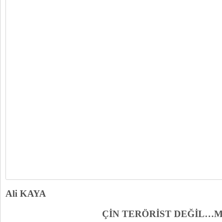
Ali KAYA
ÇİN TERÖRİST DEĞİL…MİŞ..M