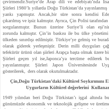
çevirmendir.Suriye’de Arap dili ve edebiyatı’nda lis
Şiirleri 1980’lı yıllarda Doğu Türkistan’da yayınlanmı
yankı yapmıştır. Ancak,bir süre sonra kendisi Ede
çıkarılmış ve işsiz kalmıştır. Ayrıca, Çin Polisi tarafından
sorgulanmıştır. Bunun üzerine Suriye’li olan eşi’
zorunda kalmıştır. Çin’in baskısı ile bu ülke yönetimi
ülkeden sınırdışı edilmiştir. Türkiye’ye gelmiş ve bur
olarak giderek yerleşmiştir. Derin milli duyguları çağ
tefekürür ürünü olan şiirleri Arapça başta olmak üzere bi
Şiirleri geçen yıl ise,Japonca’ya tercüme edilerek b
yayınlanmıştır. Şiirleri Japon Üniversitesinde Uy
gösterilerek, ders olarak okutulmaktadır.
Çin,Doğu Türkistan’daki Kültürel Soykırımını 
Uygurların Kültürel değerlerini Kullan
1949 yılından beri Doğu Türkistan’ı işgal altında b
günümüzde ekonomik ve teknolojik gelişme ve üreti