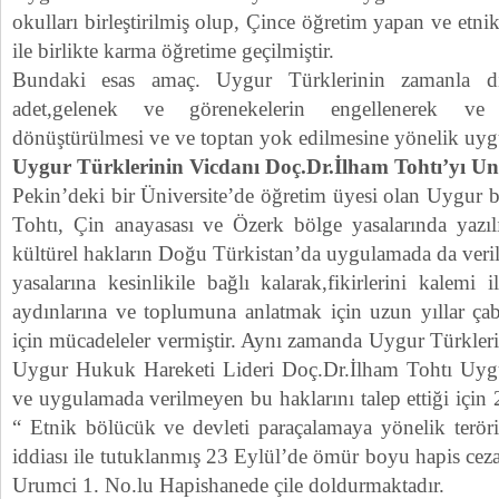
okulları birleştirilmiş olup, Çince öğretim yapan ve etn
ile birlikte karma öğretime geçilmiştir.
Bundaki esas amaç. Uygur Türklerinin zamanla dill
adet,gelenek ve görenekelerin engellenerek ve
dönüştürülmesi ve ve toptan yok edilmesine yönelik uyg
Uygur Türklerinin Vicdanı Doç.Dr.İlham Tohtı’yı U
Pekin’deki bir Üniversite’de öğretim üyesi olan Uygur 
Tohtı, Çin anayasası ve Özerk bölge yasalarında yazı
kültürel hakların Doğu Türkistan’da uygulamada da veril
yasalarına kesinlikile bağlı kalarak,fikirlerini kalem
aydınlarına ve toplumuna anlatmak için uzun yıllar çab
için mücadeleler vermiştir. Aynı zamanda Uygur Türkleri
Uygur Hukuk Hareketi Lideri Doç.Dr.İlham Tohtı Uygur
ve uygulamada verilmeyen bu haklarını talep ettiği için
“ Etnik bölücük ve devleti paraçalamaya yönelik teröris
iddiası ile tutuklanmış 23 Eylül’de ömür boyu hapis cezas
Urumci 1. No.lu Hapishanede çile doldurmaktadır.