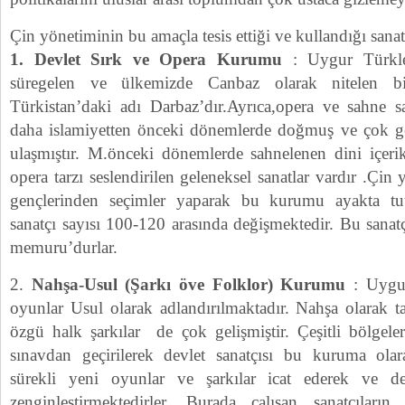
Çin yönetiminin bu amaçla tesis ettiği ve kullandığı sanat
1. Devlet Sırk ve Opera Kurumu
: Uygur Türkler
süregelen ve ülkemizde Canbaz olarak nitelen b
Türkistan’daki adı Darbaz’dır.Ayrıca,opera ve sahne 
daha islamiyetten önceki dönemlerde doğmuş ve çok g
ulaşmıştır. M.önceki dönemlerde sahnelenen dini içerik
opera tarzı seslendirilen geleneksel sanatlar vardır .Çi
gençlerinden seçimler yaparak bu kurumu ayakta tut
sanatçı sayısı 100-120 arasında değişmektedir. Bu sanat
memuru’durlar.
2.
Nahşa-Usul (Şarkı öve Folklor) Kurumu
: Uygur
oyunlar Usul olarak adlandırılmaktadır. Nahşa olarak ta
özgü halk şarkılar de çok gelişmiştir. Çeşitli bölgeler
sınavdan geçirilerek devlet sanatçısı bu kuruma olar
sürekli yeni oyunlar ve şarkılar icat ederek ve derl
zenginleştirmektedirler. Burada çalışan sanatçılar