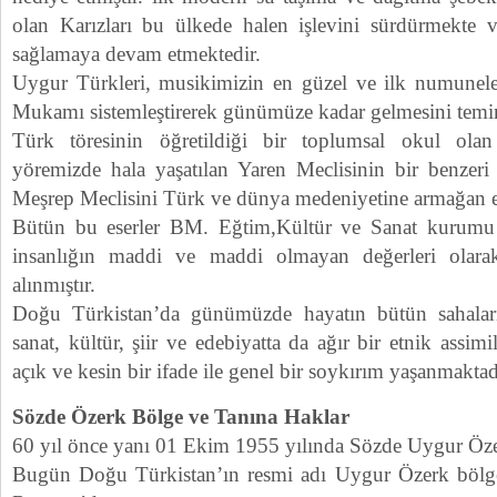
olan Karızları bu ülkede halen işlevini sürdürmekte 
sağlamaya devam etmektedir.
Uygur Türkleri, musikimizin en güzel ve ilk numunel
Mukamı sistemleştirerek günümüze kadar gelmesini temin
Türk töresinin öğretildiği bir toplumsal okul ola
yöremizde hala yaşatılan Yaren Meclisinin bir benzer
Meşrep Meclisini Türk ve dünya medeniyetine armağan et
Bütün bu eserler BM. Eğtim,Kültür ve Sanat kurumu 
insanlığın maddi ve maddi olmayan değerleri olara
alınmıştır.
Doğu Türkistan’da günümüzde hayatın bütün sahalar
sanat, kültür, şiir ve edebiyatta da ağır bir etnik assi
açık ve kesin bir ifade ile genel bir soykırım yaşanmaktad
Sözde Özerk Bölge ve Tanına Haklar
60 yıl önce yanı 01 Ekim 1955 yılında Sözde Uygur Özerk
Bugün Doğu Türkistan’ın resmi adı Uygur Özerk böl