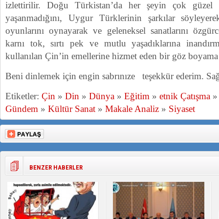
izlettirilir. Doğu Türkistan’da her şeyin çok güzel
yaşanmadığını, Uygur Türklerinin şarkılar söyleyer
oyunlarını oynayarak ve geleneksel sanatlarını özgürc
karnı tok, sırtı pek ve mutlu yaşadıklarına inandırm
kullanılan Çin’in emellerine hizmet eden bir göz boyama 
Beni dinlemek için engin sabrınıze teşekkür ederim. Sa
Etiketler:
Çin
»
Din
»
Dünya
»
Eğitim
»
etnik Çatışma
Gündem
»
Kültür Sanat
»
Makale Analiz
»
Siyaset
BENZER HABERLER