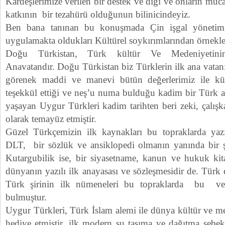
Kardeşlerimize verilen bir destek ve diği ve onların müc
katkının bir tezahürü olduğunun bilinicindeyiz.
Ben bana tanınan bu konuşmada Çin işgal yönetim
uygulamakta oldukları Kültürel soykırımlarından örnekl
Doğu Türkistan, Türk kültür Ve Medeniyetinin
Anavatandır. Doğu Türkistan biz Türklerin ilk ana vatanı
görenek maddi ve manevi bütün değerlerimiz ile kü
teşekkül ettiği ve neş’u numa bulduğu kadim bir Türk 
yaşayan Uygur Türkleri kadim tarihten beri zeki, çalış
olarak temayüz etmiştir.
Güzel Türkçemizin ilk kaynakları bu topraklarda yazı
DLT, bir sözlük ve ansiklopedi olmanın yanında bir şii
Kutargubilik ise, bir siyasetname, kanun ve hukuk ki
dünyanın yazılı ilk anayasası ve sözleşmesidir de. Türk 
Türk şirinin ilk nümeneleri bu topraklarda bu ve 
bulmuştur.
Uygur Türkleri, Türk İslam alemi ile dünya kültür ve med
hediye etmiştir. ilk modern su taşıma ve dağıtma şebek