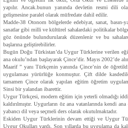
yapılır. Ancak.bunun yanında devletin resmi dili ol
gelişmesine paralel olarak müfredate dahil edilir.
Madde-38 Otonom bölgelerde edebiyat, sanat, basın-ya
sanatlar gibi milli ve kültürel sahalardaki politikalar bölge
göz önünde bulundurularak düzenlenir ve bu sahalar
başlarına geliştirebilirler.
Bugün Doğu Türkistan’da Uygur Türklerine verilen eğit
ana okulu’ndan başlayarak Çince’dir. Mayıs 2002’de alına
Maarif ” yanı Türkçenin yanında Çince’nin de öğretildi
uygulaması yürürlüğe konmuştur. Çift dilde kasdedi
tamamen Çince olarak yapılan eğitim öğretim uygulama
Sinsi bir yalandan ibarettir.
Uygur Türkçesi, modern eğitim için yeterli olmadığı iddia
kaldırılmıştır. Uygurların öz ana vatanlarında kendi ana
yabancı dil veya seçmeli ders olarak okutulmaktadır.
Eskiden Uygur Türklerinin devam ettiği ve Uygur Tür
Uygur Okulları vardı. Son yıllarda bu uygulama da kald