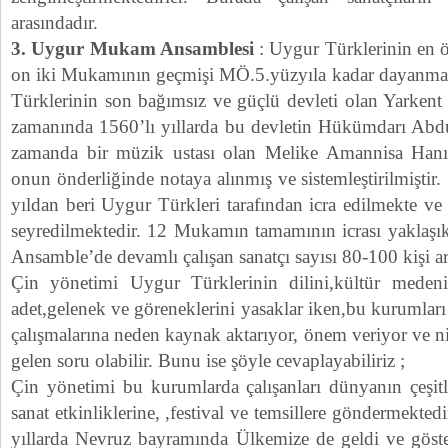
arasındadır.
3. Uygur Mukam Ansamblesi
: Uygur Türklerinin en 
on iki Mukamının geçmişi MÖ.5.yüzyıla kadar dayanm
Türklerinin son bağımsız ve güçlü devleti olan Yarkent
zamanında 1560’lı yıllarda bu devletin Hükümdarı Abdur
zamanda bir müzik ustası olan Melike Amannisa Hanım
onun önderliğinde notaya alınmış ve sistemleştirilmişti
yıldan beri Uygur Türkleri tarafından icra edilmekte ve
seyredilmektedir. 12 Mukamın tamamının icrası yaklaşık
Ansamble’de devamlı çalışan sanatçı sayısı 80-100 kişi a
Çin yönetimi Uygur Türklerinin dilini,kültür medeniy
adet,gelenek ve göreneklerini yasaklar iken,bu kurumlar
çalışmalarına neden kaynak aktarıyor, önem veriyor ve niç
gelen soru olabilir. Bunu ise şöyle cevaplayabiliriz ;
Çin yönetimi bu kurumlarda çalışanları dünyanın çeşitl
sanat etkinliklerine, ,festival ve temsillere göndermekted
yıllarda Nevruz bayramında Ülkemize de geldi ve göster