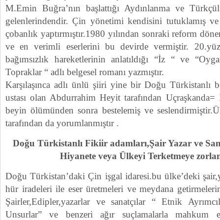
M.Emin Buğra’nın başlattığı Aydınlanma ve Türkçül
gelenlerindendir. Çin yönetimi kendisini tutuklamış ve
çobanlık yaptırmıştır.1980 yılından sonraki reform dönem
ve en verimli eserlerini bu devirde vermiştir. 20.yü
bağımsızlık hareketlerinin anlatıldığı “İz “ ve “
Topraklar “ adlı belgesel romanı yazmıştır.
Karşılaşınca adlı ünlü şiiri yine bir Doğu Türkistanlı b
ustası olan Abdurrahim Heyit tarafından Uçraşkanda= Ka
beyin ölümünden sonra bestelemiş ve seslendirmiştir.Ü
tarafından da yorumlanmıştır .
Doğu Türkistanlı Fikiir adamları,Şair Yazar ve Sa
Hiyanete veya Ülkeyi Terketmeye zorl
Doğu Türkistan’daki Çin işgal idaresi.bu ülke’deki şair,
hür iradeleri ile eser üretmeleri ve meydana getirmele
Şairler,Edipler,yazarlar ve sanatçılar “ Etnik Ayrım
Unsurlar” ve benzeri ağır suçlamalarla mahkum edi