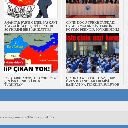
ANAHTAR PARTİ GENEL BAŞKANI
ÇİN’İN DOĞU TÜRKİSTAN’DAKİ
AĞIRALİOĞLU : ÇİN’İN UYGUR
UYGULAMALARI SİSTEMATİK
SOYKIRIMI BİR HAKİKATTIR!
POSTMODERN BİR SOYKIRIMDIR!
150 YILDIR KAYNAYAN YARAMIZ :
ÇİN’İN UYGUR POLİTİKALARINI
ÇİN İŞGALİNDEKİ DOĞU
ÖVEN DİYANET AKADEMİSİ
TÜRKİSTAN
BAŞKANI’NA TEPKİLER SÜRÜYOR
www.uyghurnet.org Tüm hakları saklıdır