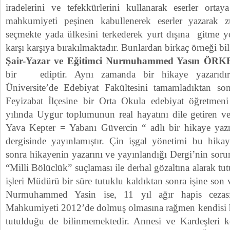
iradelerini ve tefekkürlerini kullanarak eserler orta
mahkumiyeti peşinen kabullenerek eserler yazarak 
seçmekte yada ülkesini terkederek yurt dışına gitme y
karşı karşıya bırakılmaktadır. Bunlardan birkaç örneği bi
Şair-Yazar ve Eğitimci Nurmuhammed Yasın ÖRK
bir ediptir. Aynı zamanda bir hikaye yazarıdır
Üniversite’de Edebiyat Fakültesini tamamladıktan so
Feyizabat İlçesine bir Orta Okula edebiyat öğretmeni
yılında Uygur toplumunun real hayatını dile getiren ve
Yava Kepter = Yabanı Güvercin “ adlı bir hikaye yaz
dergisinde yayınlamıştır. Çin işgal yönetimi bu hika
sonra hikayenin yazarını ve yayınlandığı Dergi’nin sor
“Milli Bölüclük” suçlaması ile derhal gözaltına alarak tut
işleri Müdürü bir süre tutuklu kaldıktan sonra işine son v
Nurmuhammed Yasin ise, 11 yıl ağır hapis cezası
Mahkumiyeti 2012’de dolmuş olmasına rağmen kendisi h
tutulduğu de bilinmemektedir. Annesi ve Kardeşleri k