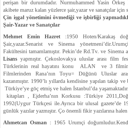
perişan bir durumdadır. Nurmuhammed Yasin Örkeş 
akibete maruz kalan yüzlerce şair,yazar ve sanatçılar için 
Çin işgal yönetimini övmediği ve işbirliği yapmadık
Şair-Yazar ve Sanatçılar
Mehmet Emin Hazret
:1950 Hoten/Karakaş doğu
Şair,yazar.Senarist ve Sinema yönetmeni’dir.Urumç
Fakültesini tamamlamıştır. Pekin’de Rd.Tv. ve Sinema 
Lisans
yapmıştır. Çekoslovakya uluslar arası film fes
Türklerinin real hayatını konu ALAN ve 3 filmin 
Filmlerinden Rana’nın Toyu= Düğünü Uluslar aras
kazanmıştır. 1990’lı yıllarda kendisine yapılan takip ve 
Türkiye’ye göç etmiş ve halen İstanbul’da yaşamaktadır
kitapları , Ejderha’nın Korkusu :Türkiye 2011,Doğ
1992(Uygur Türkçesi ile.Ayrıca bir ulusal gazete’de 19
günlük yazılar yazmıştır. Ço önemli fikir yazılarına hale
Ahmetcan Osman
: 1965 Urumçi doğumludur.Kendis