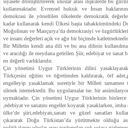
siyasete dönüştürürerek uluslar arası ilişkilerde bu gücü
kullanmaktadır. Evrensel hukuk ve İnsan haklarını
demokrasi ile yöneltilen ülkelerde demokratik değerle
kadar kullanarak kendi Ülkesi başta tahakkümündeki Do
Moğolistan ve Mançurya’da demokrasiyi ve özgürlükler
ve insanı değerleri açık ve ağır bir biçimde katletmektedir
Bir Milletin kendi ana dili ve bu ana dilinin kullanılm
ve aracılığı ile meydana getirilen Şiir, edebiyat ve sanat
en değerli varlıklarıdır.
Çin yönetimi Uygur Türklerinin dilini yasaklayara
Türkçesini eğitim ve öğretimden kaldırarak, örf adet,
engelleyip yasaklamak suretiyle bir Milleti tamamen 
silmek istemektedir. Bu uygulamalar ise. bir assimilasy
uymaktadır. Çin yönetimi Uygur Türklerinin binlerce y
,edebiyat ve sanatını engeller koyarak yasaklarken, imha
ülke’de şiiri,edebiyatı,sanatı ve güzel sanatları kul
çıkararak Doğu Türkistan’da yürütmekte olduğu as
politikalarını uluslar arası toplumdan çok ustaca gizleme