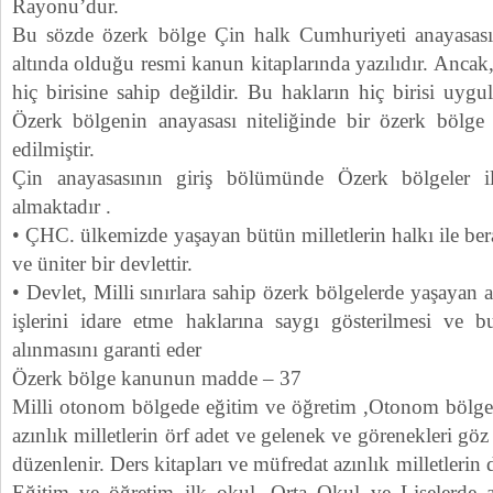
Rayonu’dur.
Bu sözde özerk bölge Çin halk Cumhuriyeti anayasasın
altında olduğu resmi kanun kitaplarında yazılıdır. Anca
hiç birisine sahip değildir. Bu hakların hiç birisi uyg
Özerk bölgenin anayasası niteliğinde bir özerk bölge 
edilmiştir.
Çin anayasasının giriş bölümünde Özerk bölgeler ile
almaktadır .
• ÇHC. ülkemizde yaşayan bütün milletlerin halkı ile ber
ve üniter bir devlettir.
• Devlet, Milli sınırlara sahip özerk bölgelerde yaşayan a
işlerini idare etme haklarına saygı gösterilmesi ve bu
alınmasını garanti eder
Özerk bölge kanunun madde – 37
Milli otonom bölgede eğitim ve öğretim ,Otonom bölge M
azınlık milletlerin örf adet ve gelenek ve görenekleri g
düzenlenir. Ders kitapları ve müfredat azınlık milletlerin di
Eğitim ve öğretim ilk okul, Orta Okul ve Liselerde azı