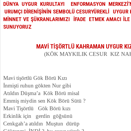
DÜNYA UYGUR KURULTAYI ENFORMASYON MERKEZİ’N
URUMÇI DİRENİŞİNİN SEMBOLÜ CESURYÜREKLİ UYGUR K
MİNNET VE ŞÜKRANLARIMIZI İFADE ETMEK AMACI İLE 
SUNUYORUZ
MAVİ TİŞÖRTLÜ KAHRAMAN UYGUR KIZ
(KÖK MAYKILIK CESUR KIZ NAHŞ
Mavi tişörtlü Gök Börü Kızı
İnmişti ruhun gökten Nur gibi
Atıldın Düşma’a Kök Börü misal
Emmiş miydin sen Kök Börü Sütü ?
Mavi Tişörtlü Gök Börü kızı
Erkinlik için gerdin göğsünü
Cenkgah’a atıldın Muştun dürüp