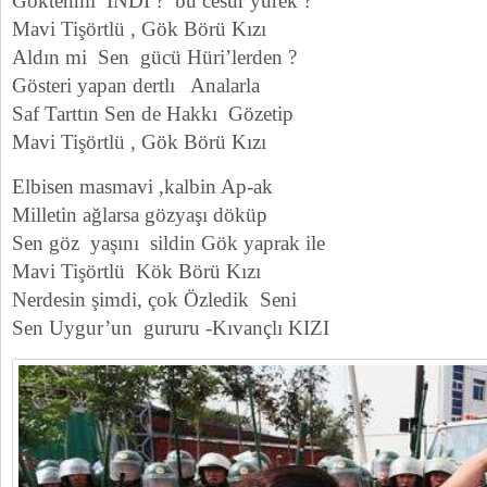
Göktenmi İNDİ ? bu cesur yürek ?
Mavi Tişörtlü , Gök Börü Kızı
Aldın mi Sen gücü Hüri’lerden ?
Gösteri yapan dertlı Analarla
Saf Tarttın Sen de Hakkı Gözetip
Mavi Tişörtlü , Gök Börü Kızı
Elbisen masmavi ,kalbin Ap-ak
Milletin ağlarsa gözyaşı döküp
Sen göz yaşını sildin Gök yaprak ile
Mavi Tişörtlü Kök Börü Kızı
Nerdesin şimdi, çok Özledik Seni
Sen Uygur’un gururu -Kıvançlı KIZI