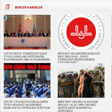
BENZER HABERLER
ÇİN’İN DOĞU TÜRKİSTAN’DAKİ
DİYANET AKADEMİSİ BAŞKANI
UYGULAMALARI SİSTEMATİK
DOÇ.DR.KAAN : DOĞU
POSTMODERN BİR SOYKIRIMDIR!
TÜRKİSTAN BİZİM KIRMIZI
ÇİZGİMİZDİR!”
ÇİN’İN UYGUR POLİTİKALARINI
MHP’DEN URUMÇİ KATLİAMI
ÖVEN DİYANET AKADEMİSİ
MESAJİ : 05.07.2009 URUMÇİ
BAŞKANI’NA TEPKİLER SÜRÜYOR
ŞEHİTLERİNİ RAHMETLE
ANIYORUZ