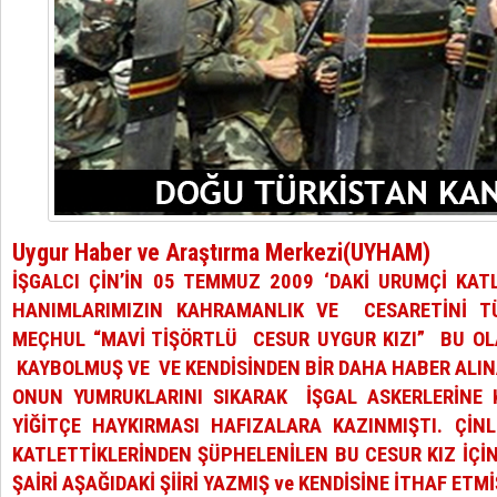
Uygur Haber ve Araştırma Merkezi(UYHAM)
İŞGALCI ÇİN’İN 05 TEMMUZ 2009 ‘DAKİ URUMÇİ KA
HANIMLARIMIZIN KAHRAMANLIK VE CESARETİNİ T
MEÇHUL “MAVİ TİŞÖRTLÜ CESUR UYGUR KIZI” BU O
KAYBOLMUŞ VE VE KENDİSİNDEN BİR DAHA HABER ALIN
ONUN YUMRUKLARINI SIKARAK İŞGAL ASKERLERİNE
YİĞİTÇE HAYKIRMASI HAFIZALARA KAZINMIŞTI. ÇİNLİ
KATLETTİKLERİNDEN ŞÜPHELENİLEN BU CESUR KIZ İÇİ
ŞAİRİ AŞAĞIDAKİ ŞİİRİ YAZMIŞ ve KENDİSİNE İTHAF ETMİ