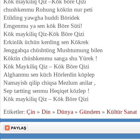
Kök maykiliq Qiz –Kök böre Qizi
chushkenmu Rohung köktin nur peti
Etilding yawgha huddi Böridek
Emgenmu ya sen kök Böre Süti!
Kök maykiliq Qiz-Kök Böre Qizi
Erkinlik üchün kerding sen Kökrek
Jenggahqa chüshtüng Mushtumung bilen
Köktin chüshkenmu sanga shu Yürek !
Kök Maykiliq Qiz – Kök Böre Qizi
Alghanmu sen küch Hörlerdin köplep
Namayish qilip chiqsa Mezlum anilar ,
Sep tartting senmu Heqiqet közlep !
Kök maykiliq Qiz – Kök Böre Qizi
Etiketler:
Çin
»
Din
»
Dünya
»
Gündem
»
Kültür Sanat