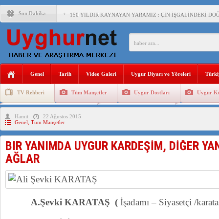
Son Dakika
150 YILDIR KAYNAYAN YARAMIZ : ÇİN İŞGALİNDEKİ DO
ÇİN’İN UYGUR POLİTİKALARINI ÖVEN DİYANET AKADEM
MHP’DEN URUMÇİ KATLİAMI MESAJİ : 05.07.2009 URUM
ÇİN’İN ANKARA BÜYÜKELÇİSİ JİANG’İN TRABZON ZİYAR
Genel
Tarih
Video Galeri
Uygur Diyarı ve Yöreleri
Türki
İŞGALCİ ÇİN’DEN “FETİHLER SULTANI MEHMET”DİZİSİN
TV Rehberi
Tüm Manşetler
Uygur Dostları
Uygur Kü
SAADET PARTİSİ İLÇE BAŞKANI : TEMMUZ AYI,DOĞU TÜR
Uygurlarda Düğün ve Cenaze
Uygur Geleneksel Tip
Uygur Gele
Hamit
22 Ağustos 2015
İŞGALCİ ÇİN,DOĞU TÜRKİSTAN’DA EN AZ 143 BİN UYGU
Genel
,
Tüm Manşetler
BIR YANIMDA UYGUR KARDEŞİM, DİĞER Y
AĞLAR
A.Şevki KARATAŞ (
İşadamı – Siyasetçi /kar