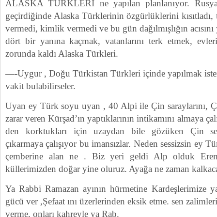
ALASKA TÜRKLERİ ne yapılan planlanıyor. Rusya A
geçirdiğinde Alaska Türklerinin özgürlüklerini kısıtladı, 
vermedi, kimlik vermedi ve bu gün dağılmışlığın acısını
dört bir yanına kaçmak, vatanlarını terk etmek, evleri
zorunda kaldı Alaska Türkleri.
—-Uygur , Doğu Türkistan Türkleri içinde yapılmak iste
vakit bulabilirseler.
Uyan ey Türk soyu uyan , 40 Alpi ile Çin saraylarını, Ç
zarar veren Kürşad’ın yaptıklarının intikamını almaya ça
den korktukları için uzaydan bile gözüken Çin se
çıkarmaya çalışıyor bu imansızlar. Neden sessizsin ey Tü
çemberine alan ne . Biz yeri geldi Alp olduk Eren
küllerimizden doğar yine oluruz. Ayağa ne zaman kalka
Ya Rabbi Ramazan ayının hürmetine Kardeşlerimize y
gücü ver ,Şefaat ını üzerlerinden eksik etme. sen zaliml
verme, onları kahreyle ya Rab.