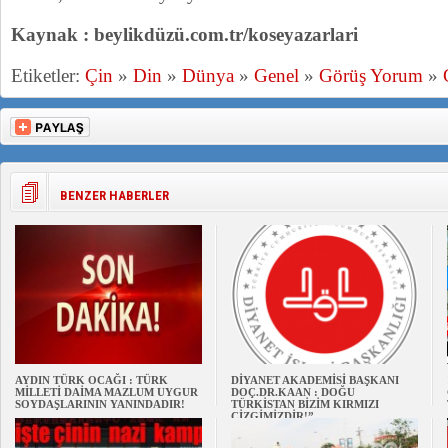
Kaynak : beylikdüzü.com.tr/koseyazarlari
Etiketler:
Çin
»
Din
»
Dünya
»
Genel
»
Görüş Yorum
»
BENZER HABERLER
AYDIN TÜRK OCAĞI : TÜRK
DİYANET AKADEMİSİ BAŞKANI
MİLLETİ DAİMA MAZLUM UYGUR
DOÇ.DR.KAAN : DOĞU
SOYDAŞLARININ YANINDADIR!
TÜRKİSTAN BİZİM KIRMIZI
ÇİZGİMİZDİR!”