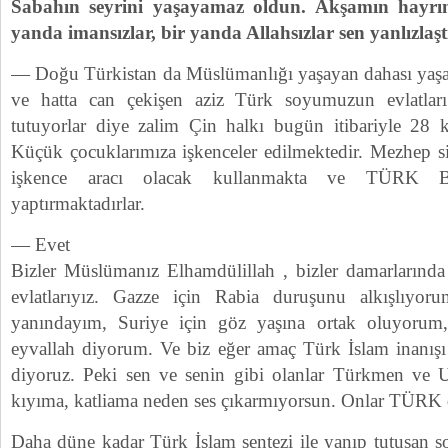
Sabahın seyrini yaşayamaz oldun. Akşamın hayrın
yanda imansızlar, bir yanda Allahsızlar sen yanlızl
— Doğu Türkistan da Müslümanlığı yaşayan dahası yaşa
ve hatta can çekişen aziz Türk soyumuzun evlatla
tutuyorlar diye zalim Çin halkı bugün itibariyle 28 ka
Küçük çocuklarımıza işkenceler edilmektedir. Mezhep siz 
işkence aracı olacak kullanmakta ve TÜRK
yaptırmaktadırlar.
— Evet
Bizler Müslümanız Elhamdülillah , bizler damarlarınd
evlatlarıyız. Gazze için Rabia duruşunu alkışlıyo
yanındayım, Suriye için göz yaşına ortak oluyorum,
eyvallah diyorum. Ve biz eğer amaç Türk İslam inanışı
diyoruz. Peki sen ve senin gibi olanlar Türkmen ve U
kıyıma, katliama neden ses çıkarmıyorsun. Onlar TÜRK 
Daha düne kadar Türk İslam sentezi ile yanıp tutuşan so