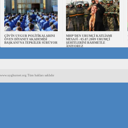
ÇİN’İN UYGUR POLİTİKALARINI
MHP’DEN URUMÇİ KATLİAMI
ÖVEN DİYANET AKADEMİSİ
MESAJİ : 05.07.2009 URUMÇİ
BAŞKANI’NA TEPKİLER SÜRÜYOR
ŞEHİTLERİNİ RAHMETLE
ANIYORUZ
www.uyghurnet.org Tüm hakları saklıdır