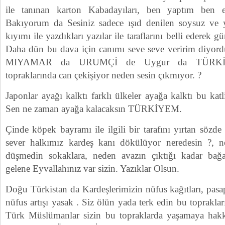
ile tanınan karton Kabadayıları, ben yaptım ben 
Bakıyorum da Sesiniz sadece ışıd denilen soysuz ve y
kıyımı ile yazdıkları yazılar ile taraflarını belli ederek
Daha dün bu dava için canımı seve seve veririm diyord
MIYAMAR da URUMÇİ de Uygur da TÜRKİST
topraklarında can çekişiyor neden sesin çıkmıyor. ?
Japonlar ayağı kalktı farklı ülkeler ayağa kalktı bu kat
Sen ne zaman ayağa kalacaksın TÜRKİYEM.
Çinde köpek bayramı ile ilgili bir tarafını yırtan sözde
sever halkımız kardeş kanı dökülüyor neredesin ?, ne
düşmedin sokaklara, neden avazın çıktığı kadar bağa
gelene Eyvallahınız var sizin. Yazıklar Olsun.
Doğu Türkistan da Kardeşlerimizin nüfus kağıtları, pasap
nüfus artışı yasak . Siz ölün yada terk edin bu toprakları
Türk Müslümanlar sizin bu topraklarda yaşamaya hakkı