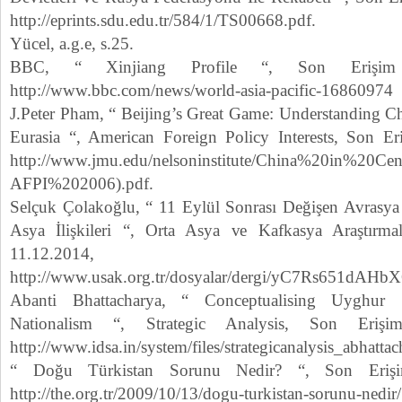
http://eprints.sdu.edu.tr/584/1/TS00668.pdf.
Yücel, a.g.e, s.25.
BBC, “ Xinjiang Profile “, Son Erişim T
http://www.bbc.com/news/world-asia-pacific-16860974
J.Peter Pham, “ Beijing’s Great Game: Understanding Ch
Eurasia “, American Foreign Policy Interests, Son Er
http://www.jmu.edu/nelsoninstitute/China%20in%20Ce
AFPI%202006).pdf.
Selçuk Çolakoğlu, “ 11 Eylül Sonrası Değişen Avrasya
Asya İlişkileri “, Orta Asya ve Kafkasya Araştırmal
11.12.2014,
http://www.usak.org.tr/dosyalar/dergi/yC7Rs651d
Abanti Bhattacharya, “ Conceptualising Uyghur 
Nationalism “, Strategic Analysis, Son Erişim
http://www.idsa.in/system/files/strategicanalysis_abhatt
“ Doğu Türkistan Sorunu Nedir? “, Son Erişim
http://the.org.tr/2009/10/13/dogu-turkistan-sorunu-nedir/