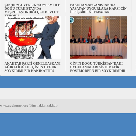
ÇİN’İN “GÜVENLİK”SÖYLEMİ İLE
PAKİSTAN,AFGANİSTAN’DA
DOĞU TÜRKİSTAN’DA
YAŞAYAN UYGURLARA KARŞI ÇİN
MEŞRULAŞTIRDIĞI ÇKP DEVLET
İLE İŞBİRLİĞİ YAPACAK
TERÖRÜ
ANAHTAR PARTİ GENEL BAŞKANI
ÇİN’İN DOĞU TÜRKİSTAN’DAKİ
AĞIRALİOĞLU : ÇİN’İN UYGUR
UYGULAMALARI SİSTEMATİK
SOYKIRIMI BİR HAKİKATTIR!
POSTMODERN BİR SOYKIRIMDIR!
www.uyghurnet.org Tüm hakları saklıdır