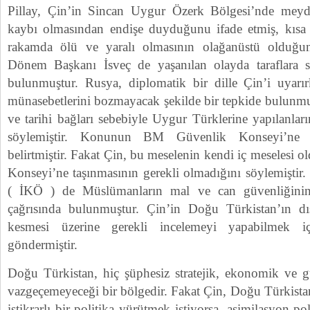
Pillay, Çin’in Sincan Uygur Özerk Bölgesi’nde meyd
kaybı olmasından endişe duyduğunu ifade etmiş, kısa
rakamda ölü ve yaralı olmasının olağanüstü olduğu
Dönem Başkanı İsveç de yaşanılan olayda taraflara sa
bulunmuştur. Rusya, diplomatik bir dille Çin’i uyarı
münasebetlerini bozmayacak şekilde bir tepkide bulunmuş
ve tarihi bağları sebebiyle Uygur Türklerine yapılanla
söylemiştir. Konunun BM Güvenlik Konseyi’ne gö
belirtmiştir. Fakat Çin, bu meselenin kendi iç meseles
Konseyi’ne taşınmasının gerekli olmadığını söylemiştir
( İKÖ ) de Müslümanların mal ve can güvenliğinin
çağrısında bulunmuştur. Çin’in Doğu Türkistan’ın dış
kesmesi üzerine gerekli incelemeyi yapabilmek i
göndermiştir.
Doğu Türkistan, hiç şüphesiz stratejik, ekonomik ve g
vazgeçemeyeceği bir bölgedir. Fakat Çin, Doğu Türkist
istikrarlı bir politika yürütmek istiyorsa, asimilasyon p