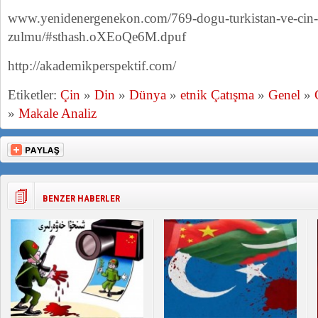
www.yenidenergenekon.com/769-dogu-turkistan-ve-cin-
zulmu/#sthash.oXEoQe6M.dpuf
http://akademikperspektif.com/
Etiketler:
Çin
»
Din
»
Dünya
»
etnik Çatışma
»
Genel
»
»
Makale Analiz
BENZER HABERLER