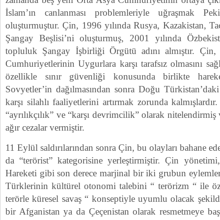
İslam’ın canlanması problemleriyle uğraşmak Pek
oluşturmuştur. Çin, 1996 yılında Rusya, Kazakistan, Taci
Şangay Beşlisi’ni oluşturmuş, 2001 yılında Özbekist
topluluk Şangay İşbirliği Örgütü adını almıştır. Çin
Cumhuriyetlerinin Uygurlara karşı tarafsız olmasını sağ
özellikle sınır güvenliği konusunda birlikte harek
Sovyetler’in dağılmasından sonra Doğu Türkistan’daki
karşı silahlı faaliyetlerini artırmak zorunda kalmışlardır
“ayrılıkçılık” ve “karşı devrimcilik” olarak nitelendirmiş
ağır cezalar vermiştir.
11 Eylül saldırılarından sonra Çin, bu olayları bahane 
da “terörist” kategorisine yerleştirmiştir. Çin yöneti
Hareketi gibi son derece marjinal bir iki grubun eyleml
Türklerinin kültürel otonomi talebini “ terörizm “ ile ö
terörle küresel savaş “ konseptiyle uyumlu olacak şekil
bir Afganistan ya da Çeçenistan olarak resmetmeye başl