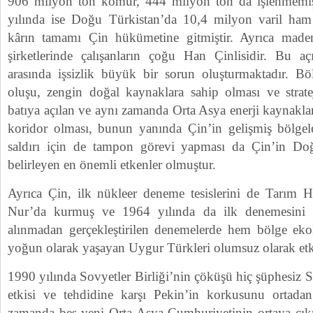
906 milyon ton kömür, 444 milyon ton da işlenmemiş
yılında ise Doğu Türkistan’da 10,4 milyon varil ham 
kârın tamamı Çin hükümetine gitmiştir. Ayrıca maden
şirketlerinde çalışanların çoğu Han Çinlisidir. Bu 
arasında işsizlik büyük bir sorun oluşturmaktadır. Böl
oluşu, zengin doğal kaynaklara sahip olması ve strat
batıya açılan ve aynı zamanda Orta Asya enerji kaynakla
koridor olması, bunun yanında Çin’in gelişmiş bölgele
saldırı için de tampon görevi yapması da Çin’in Doğu
belirleyen en önemli etkenler olmuştur.
Ayrıca Çin, ilk nükleer deneme tesislerini de Tarım 
Nur’da kurmuş ve 1964 yılında da ilk denemesini y
alınmadan gerçekleştirilen denemelerde hem bölge eko
yoğun olarak yaşayan Uygur Türkleri olumsuz olarak etki
1990 yılında Sovyetler Birliği’nin çöküşü hiç şüphesiz S
etkisi ve tehdidine karşı Pekin’in korkusunu ortadan 
zamanda beş yeni Orta Asya Cumhuriyetinin ortaya çık