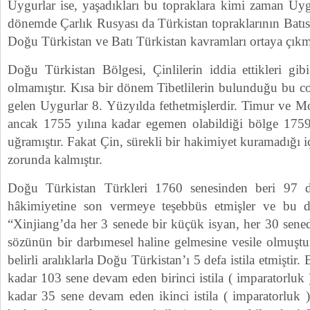
Uygurlar ise, yaşadıkları bu topraklara kimi zaman Uyg
dönemde Çarlık Rusyası da Türkistan topraklarının Batısı
Doğu Türkistan ve Batı Türkistan kavramları ortaya çıkmı
Doğu Türkistan Bölgesi, Çinlilerin iddia ettikleri gib
olmamıştır. Kısa bir dönem Tibetlilerin bulunduğu bu c
gelen Uygurlar 8. Yüzyılda fethetmişlerdir. Timur ve M
ancak 1755 yılına kadar egemen olabildiği bölge 1759’
uğramıştır. Fakat Çin, sürekli bir hakimiyet kuramadığı iç
zorunda kalmıştır.
Doğu Türkistan Türkleri 1760 senesinden beri 97 de
hâkimiyetine son vermeye teşebbüs etmişler ve bu du
“Xinjiang’da her 3 senede bir küçük isyan, her 30 sene
sözünün bir darbımesel haline gelmesine vesile olmuştu
belirli aralıklarla Doğu Türkistan’ı 5 defa istila etmişti
kadar 103 sene devam eden birinci istila ( imparatorluk
kadar 35 sene devam eden ikinci istila ( imparatorluk 