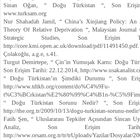
Sinan Oğan, “ Doğu Türkistan “, Son Erişim 
www.turksam.org
Nur Shahadah Jamil, “ China’s Xinjiang Policy: An
Theory Of Relative Deprivation “, Malaysian Journal 
Strategic Studies, Son Erişim Tar
http://core.kmi.open.ac.uk/download/pdf/11491450.pdf.
Çolakoğlu, a.g.e, s.41.
Turgut Demirtepe, “ Çin’in Yumuşak Karnı: Doğu Türki
Son Erişim Tarihi: 22.12.2014, http://www.usakanalist.
“ Doğu Türkistan’ın Şimdiki Durumu “, Son Erişi
http://www.tdtkb.org/content/do%C4%9Fu-
t%C3%BCrkistan%E2%80%99%C4%B1n-%C5%9Fimd
“ Doğu Türkistan Sorunu Nedir? “, Son Erişim
http://the.org.tr/2009/10/13/dogu-turkistan-sorunu-nedir/
Fatih Şen, “ Uluslararası Tepkiler Açısından Sincan 
Analiz, Son Erişim Tarihi:
http://www.orsam.org.tr/tr/trUploads/Yazilar/Dosyalar/