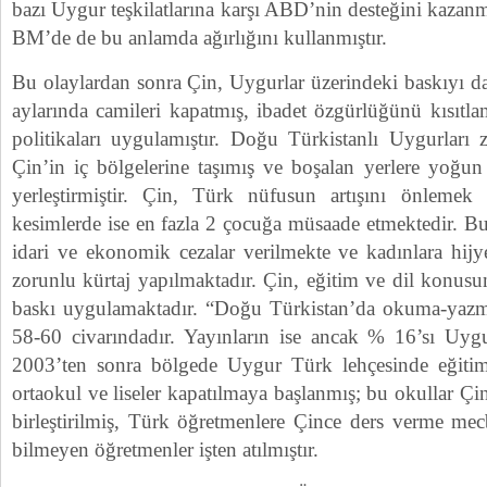
bazı Uygur teşkilatlarına karşı ABD’nin desteğini kazan
BM’de de bu anlamda ağırlığını kullanmıştır.
Bu olaylardan sonra Çin, Uygurlar üzerindeki baskıyı d
aylarında camileri kapatmış, ibadet özgürlüğünü kısıtlam
politikaları uygulamıştır. Doğu Türkistanlı Uygurları 
Çin’in iç bölgelerine taşımış ve boşalan yerlere yoğun
yerleştirmiştir. Çin, Türk nüfusun artışını önlemek 
kesimlerde ise en fazla 2 çocuğa müsaade etmektedir. B
idari ve ekonomik cezalar verilmekte ve kadınlara hij
zorunlu kürtaj yapılmaktadır. Çin, eğitim ve dil konus
baskı uygulamaktadır. “Doğu Türkistan’da okuma-yazm
58-60 civarındadır. Yayınların ise ancak % 16’sı Uygu
2003’ten sonra bölgede Uygur Türk lehçesinde eğiti
ortaokul ve liseler kapatılmaya başlanmış; bu okullar Çi
birleştirilmiş, Türk öğretmenlere Çince ders verme mecb
bilmeyen öğretmenler işten atılmıştır.