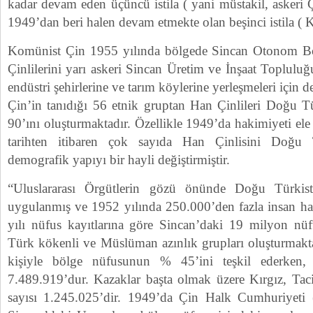
kadar devam eden üçüncü istila ( yani müstakil, askeri Çi
1949’dan beri halen devam etmekte olan beşinci istila ( Kı
Komünist Çin 1955 yılında bölgede Sincan Otonom B
Çinlilerini yarı askeri Sincan Üretim ve İnşaat Topluluğu
endüstri şehirlerine ve tarım köylerine yerleşmeleri için de
Çin’in tanıdığı 56 etnik gruptan Han Çinlileri Doğu Tü
90’ını oluşturmaktadır. Özellikle 1949’da hakimiyeti el
tarihten itibaren çok sayıda Han Çinlisini Doğu Tü
demografik yapıyı bir hayli değiştirmiştir.
“Uluslararası Örgütlerin gözü önünde Doğu Türkist
uygulanmış ve 1952 yılında 250.000’den fazla insan hay
yılı nüfus kayıtlarına göre Sincan’daki 19 milyon nü
Türk kökenli ve Müslüman azınlık grupları oluşturmakt
kişiyle bölge nüfusunun % 45’ini teşkil ederken, 
7.489.919’dur. Kazaklar başta olmak üzere Kırgız, Ta
sayısı 1.245.025’dir. 1949’da Çin Halk Cumhuriyet