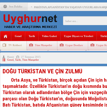
Son Dakika
PAKİSTAN,AFGANİSTAN’DA YAŞAYAN UYGURLARA KARŞI Ç
ANAHTAR PARTİ GENEL BAŞKANI AĞIRALİOĞLU : ÇİN’İN
ÇİN’İN DOĞU TÜRKİSTAN’DAKİ UYGULAMALARI SİSTEM
Genel
Tarih
Video Galeri
Uygur Diyarı ve Yöreleri
Türki
DİYANET AKADEMİSİ BAŞKANI DOÇ.DR.KAAN : DOĞU TÜR
TV Rehberi
Tüm Manşetler
Uygur Dostları
Uygur Kü
150 YILDIR KAYNAYAN YARAMIZ : ÇİN İŞGALİNDEKİ DO
Uygurlarda Düğün ve Cenaze
Uygur Geleneksel Tip
Uygur Gele
Hamit
27 Temmuz 2015
ÇİN’İN UYGUR POLİTİKALARINI ÖVEN DİYANET AKADEM
Genel
,
Tarih
,
Tüm Manşetler
MHP’DEN URUMÇİ KATLİAMI MESAJİ : 05.07.2009 URUM
DOĞU TÜRKİSTAN VE ÇİN ZULMÜ
ÇİN’İN ANKARA BÜYÜKELÇİSİ JİANG’İN TRABZON ZİYAR
Orta Asya, ve Türkistan, birçok açıdan Çin için h
taşımaktadır. Özellikle Türkistan’ın doğu kısmında b
Türkistan olarak adlandırılan bölge Çin için vazgeçilm
parçası olan Doğu Türkistan’ın, doğusunda Moğolist
Batı Türkistan, batıda Afganistan güney kesiminde i