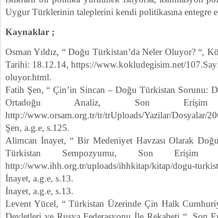
Uygur Türklerinin taleplerini kendi politikasına entegre e
Kaynaklar ;
Osman Yıldız, “ Doğu Türkistan’da Neler Oluyor? “, K
Tarihi: 18.12.14, https://www.kokludegisim.net/107.Sayi
oluyor.html.
Fatih Şen, “ Çin’in Sincan – Doğu Türkistan Sorunu: 
Ortadoğu Analiz, Son Erişim Tar
http://www.orsam.org.tr/tr/trUploads/Yazilar/Dosyalar/
Şen, a.g.e, s.125.
Alimcan İnayet, “ Bir Medeniyet Havzası Olarak Doğ
Türkistan Sempozyumu, Son Erişim Tar
http://www.ihh.org.tr/uploads/ihhkitap/kitap/dogu-turk
İnayet, a.g.e, s.13.
İnayet, a.g.e, s.13.
Levent Yücel, “ Türkistan Üzerinde Çin Halk Cumhuriy
Devletleri ve Rusya Federasyonu İle Rekabeti “, Son Er