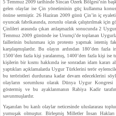
5 Temmuz 2009 tarihinde Sincan Özerk Bölgesi’nin baş
gelen olaylar ise Çin yönetiminin güç kullanma konu
önüne sermiştir. 26 Haziran 2009 günü Çin’in iç eyalet
oyuncak fabrikasında, zorunlu olarak çalıştırılmak için 
Çinlileri arasında çıkan anlaşmazlık sonucunda 2 Uygu
Temmuz 2009 gününde ise Urumçi’de toplanan Uygurla
faillerinin bulunması için protesto yapmak istemiş fak
karşılaşmışlardır. Bu olayın ardından 180’den fazla i
1500’den fazla kişi yaralanmış, 1400’den fazla kişi ise 
kişilerin bir kısmı hakkında ise sonradan idam kararı alı
yaptıkları açıklamalarda Uygur Türklerini terör eylemcil
bu teröristleri durdurana kadar devam edeceklerini söy
olayların sorumlusu olarak Dünya Uygur Kongresi 
göstermiş ve bu ayaklanmanın Rabiya Kadir tarafın
savunmuşlardır.
Yaşanılan bu kanlı olaylar neticesinde uluslararası top
yumuşak olmuştur. Birleşmiş Milletler İnsan Hakla