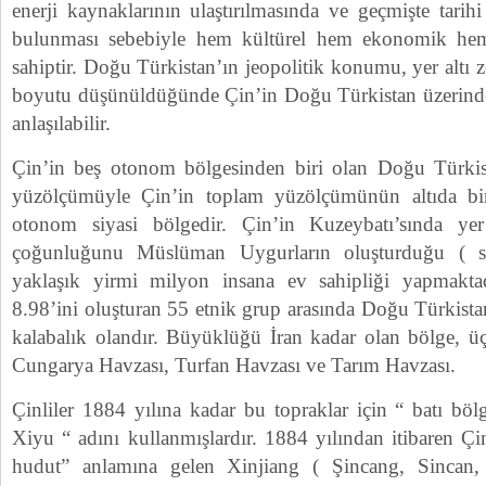
enerji kaynaklarının ulaştırılmasında ve geçmişte tari
bulunması sebebiyle hem kültürel hem ekonomik hem
sahiptir. Doğu Türkistan’ın jeopolitik konumu, yer altı 
boyutu düşünüldüğünde Çin’in Doğu Türkistan üzerinde
anlaşılabilir.
Çin’in beş otonom bölgesinden biri olan Doğu Türkis
yüzölçümüyle Çin’in toplam yüzölçümünün altıda bi
otonom siyasi bölgedir. Çin’in Kuzeybatı’sında ye
çoğunluğunu Müslüman Uygurların oluşturduğu ( s
yaklaşık yirmi milyon insana ev sahipliği yapmakt
8.98’ini oluşturan 55 etnik grup arasında Doğu Türkist
kalabalık olandır. Büyüklüğü İran kadar olan bölge, ü
Cungarya Havzası, Turfan Havzası ve Tarım Havzası.
Çinliler 1884 yılına kadar bu topraklar için “ batı böl
Xiyu “ adını kullanmışlardır. 1884 yılından itibaren Çin
hudut” anlamına gelen Xinjiang ( Şincang, Sincan, 