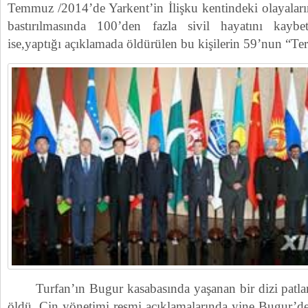
Temmuz /2014’de Yarkent’in İlişku kentindeki olayaların 
bastırılmasında 100’den fazla sivil hayatını kaybe
ise,yaptığı açıklamada öldürülen bu kişilerin 59’nun “Ter
Turfan’ın Bugur kasabasında yaşanan bir dizi patlama
öldü. Çin yönetimi resmi açıklamalarında yine Bugur’dek