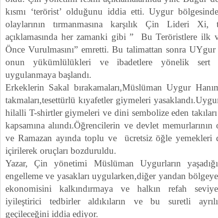
kısmı ‘terörist’ olduğunu iddia etti. Uygur bölgesin
olaylarının tırmanmasına karşılık Çin Lideri Xi, 
açıklamasında her zamanki gibi ” Bu Teröristlere ilk v
Önce Vurulmasını” emretti. Bu talimattan sonra UYgur 
onun yükümlülükleri ve ibadetlere yönelik sert 
uygulanmaya başlandı.
Erkeklerin Sakal bırakamaları,Müslüman Uygur Hanım
takmaları,tesettürlü kıyafetler giymeleri yasaklandı.Uygu
hilalli T-shirtler giymeleri ve dini sembolize eden takılar
kapsamına alıındı.Öğrencilerin ve devlet memurlarının 
ve Ramazan ayında toplu ve ücretsiz öğle yemekleri d
içirilerek oruçları bozduruldu.
Yazar, Çin yönetimi Müslüman Uygurların yaşadığ
engelleme ve yasakları uygularken,diğer yandan bölgeye
ekonomisini kalkındırmaya ve halkın refah seviyes
iyileştirici tedbirler aldıkıların ve bu suretli ayrı
geçileceğini iddia ediyor.