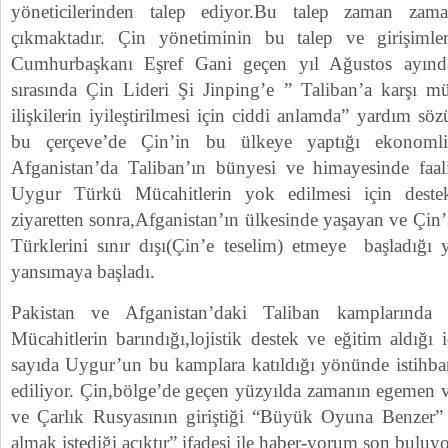
yöneticilerinden talep ediyor.Bu talep zaman zam
çıkmaktadır. Çin yönetiminin bu talep ve girişimleri
Cumhurbaşkanı Eşref Gani geçen yıl Ağustos ayında
sırasında Çin Lideri Şi Jinping’e ” Taliban’a karşı mü
ilişkilerin iyileştirilmesi için ciddi anlamda” yardım söz
bu çerçeve’de Çin’in bu ülkeye yaptığı ekonomlik
Afganistan’da Taliban’ın bünyesi ve himayesinde faali
Uygur Türkü Mücahitlerin yok edilmesi için dest
ziyaretten sonra,Afganistan’ın ülkesinde yaşayan ve Çin’
Türklerini sınır dışı(Çin’e teselim) etmeye başladığ
yansımaya başladı.
Pakistan ve Afganistan’daki Taliban kamplarında
Mücahitlerin barındığı,lojistik destek ve eğitim aldığı
sayıda Uygur’un bu kamplara katıldığı yönünde istihbar
ediliyor. Çin,bölge’de geçen yüzyılda zamanın egemen v
ve Çarlık Rusyasının giriştiği “Büyük Oyuna Benzer” 
almak istediği açıktır” ifadesi ile haber-yorum son buluyo