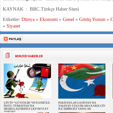
KAYNAK : BBC.Türkçe Haber Sitesi
Etiketler:
Dünya
»
Ekonomi
»
Genel
»
Görüş Yorum
»
»
Siyaset
BENZER HABERLER
ÇİN’İN “GÜVENLİK”SÖYLEMİ İLE
PAKİSTAN,AFGANİSTAN’DA
DOĞU TÜRKİSTAN’DA
YAŞAYAN UYGURLARA KARŞI ÇİN
MEŞRULAŞTIRDIĞI ÇKP DEVLET
İLE İŞBİRLİĞİ YAPACAK
TERÖRÜ