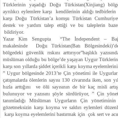
Türklerinin yaşadığı Doğu Türkistan(Xinjiang) bölg
ayrılıkcı eylemlere karşı kendilerinin aldığı tedbirler
karşı Doğu Türkistan’a komşu Türkistan Cumhuriyet
destek ve yardım talep ettiği ve bu taleplerin ba
bildiriyor.
Yazar Kim Sengupta “The İndependent – Bağıms
makalesinde Doğu Türkistan(Batı Bölgesindeki)’dek
bölgedeki güvenlik rıskını arttırıyor”başlıklı yazıs
müslüman olduğu bu bölge’de yaşayan Uygur Türklerini
karşı son yıllarda şiddet içerikli karşı koyma eyelemlerin
” Uygur bölgesinde 2013’te Çin yönetimi ile Uygurlar
çatışmalarda ölenlerin sayısı 130 civarında iken, son yı
hızla arttığını ve ölü sayısının de bir kaç misli artış 
bulunuyor ve yazısını şöyle sürdürüyor, ” Çin yöneti
tanımladığı Müslüman Uygurların Çin yönetiminin
gözetmeksizin karşı koyma ve saldırı eylemleri düzenle
karşı koyma eyelemlerini bastırmak için çok sert ve ac