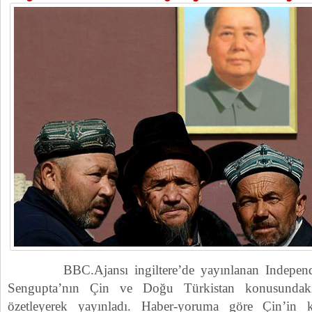
BBC.Ajansı ingiltere’de yayınlanan Independen
Sengupta’nın Çin ve Doğu Türkistan konusundak
özetleyerek yayınladı. Haber-yoruma göre Çin’in k