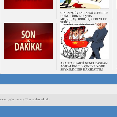
ÇİN’İN “GÜVENLİK”SÖYLEMİ İLE
DOĞU TÜRKİSTAN’DA
MEŞRULAŞTIRDIĞI ÇKP DEVLET
TERÖRÜ
ANAHTAR PARTİ GENEL BAŞKANI
AĞIRALİOĞLU : ÇİN’İN UYGUR
SOYKIRIMI BİR HAKİKATTIR!
www.uyghurnet.org Tüm hakları saklıdır