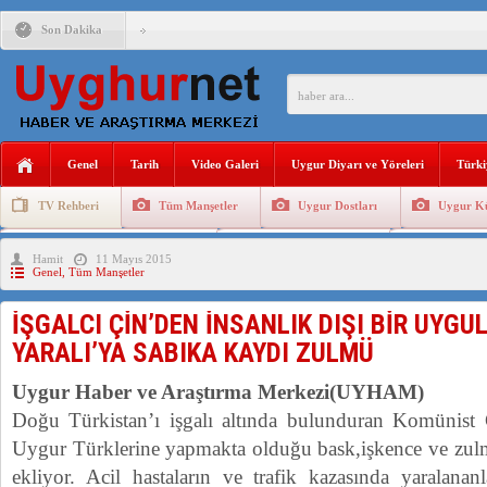
Son Dakika
ÇİN’İN “GÜVENLİK”SÖYLEMİ İLE DOĞU TÜRKİSTAN’DA 
PAKİSTAN,AFGANİSTAN’DA YAŞAYAN UYGURLARA KARŞI Ç
Genel
Tarih
Video Galeri
Uygur Diyarı ve Yöreleri
Türki
ANAHTAR PARTİ GENEL BAŞKANI AĞIRALİOĞLU : ÇİN’İN
TV Rehberi
Tüm Manşetler
Uygur Dostları
Uygur Kü
ÇİN’İN DOĞU TÜRKİSTAN’DAKİ UYGULAMALARI SİSTEM
Uygurlarda Düğün ve Cenaze
Uygur Geleneksel Tip
Uygur Gele
Hamit
11 Mayıs 2015
DİYANET AKADEMİSİ BAŞKANI DOÇ.DR.KAAN : DOĞU TÜR
Genel
,
Tüm Manşetler
150 YILDIR KAYNAYAN YARAMIZ : ÇİN İŞGALİNDEKİ DO
İŞGALCI ÇİN’DEN İNSANLIK DIŞI BİR UYG
ÇİN’İN UYGUR POLİTİKALARINI ÖVEN DİYANET AKADEM
YARALI’YA SABIKA KAYDI ZULMÜ
MHP’DEN URUMÇİ KATLİAMI MESAJİ : 05.07.2009 URUM
Uygur Haber ve Araştırma Merkezi(UYHAM)
Doğu Türkistan’ı işgalı altında bulunduran Komünis
Uygur Türklerine yapmakta olduğu bask,işkence ve zulm
ekliyor. Acil hastaların ve trafik kazasında yaralanan