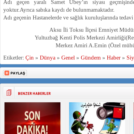
Adı geçen yaralı Samet Ubey’ın siyası geçmişind
yoktur.Ayrıca sabıka kaydı de bulunmamaktadır.
Adı geçenin Hastanelerde ve sağlık kuruluşlarında tedav
Aksu İli Toksu İlçesi Emniyet Müdü
Yultuzbağ Kenti Polis Merkezi Amirliği(R
Merkez Amiri A.Emin (Özel müh
Etiketler:
Çin
»
Dünya
»
Genel
»
Gündem
»
Haber
»
Siy
BENZER HABERLER