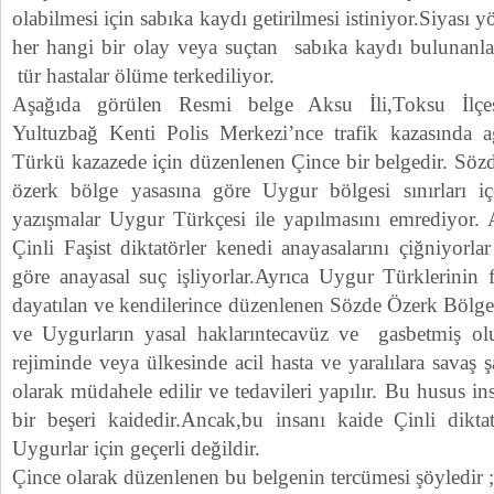
olabilmesi için sabıka kaydı getirilmesi istiniyor.Siyası y
her hangi bir olay veya suçtan sabıka kaydı bulunanla
tür hastalar ölüme terkediliyor.
Aşağıda görülen Resmi belge Aksu İli,Toksu İlç
Yultuzbağ Kenti Polis Merkezi’nce trafik kazasında a
Türkü kazazede için düzenlenen Çince bir belgedir. Söz
özerk bölge yasasına göre Uygur bölgesi sınırları iç
yazışmalar Uygur Türkçesi ile yapılmasını emrediyor.
Çinli Faşist diktatörler kenedi anayasalarını çiğniyorl
göre anayasal suç işliyorlar.Ayrıca Uygur Türklerinin 
dayatılan ve kendilerince düzenlenen Sözde Özerk Bölge y
ve Uygurların yasal haklarıntecavüz ve gasbetmiş olu
rejiminde veya ülkesinde acil hasta ve yaralılara savaş şa
olarak müdahele edilir ve tedavileri yapılır. Bu husus ins
bir beşeri kaidedir.Ancak,bu insanı kaide Çinli dik
Uygurlar için geçerli değildir.
Çince olarak düzenlenen bu belgenin tercümesi şöyledir ;