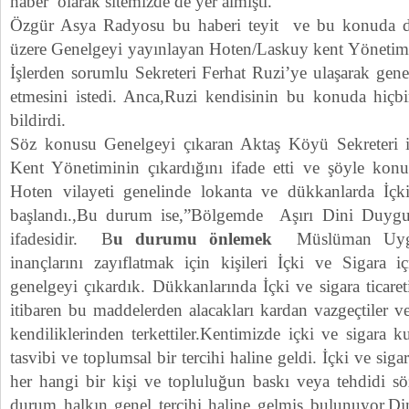
haber olarak sitemizde de yer almıştı.
Özgür Asya Radyosu bu haberi teyit ve bu konuda dah
üzere Genelgeyi yayınlayan Hoten/Laskuy kent Yönetim
İşlerden sorumlu Sekreteri Ferhat Ruzi’ye ulaşarak gen
etmesini istedi. Anca,Ruzi kendisinin bu konuda hiçb
bildirdi.
Söz konusu Genelgeyi çıkaran Aktaş Köyü Sekreteri 
Kent Yönetiminin çıkardığını ifade etti ve şöyle konu
Hoten vilayeti genelinde lokanta ve dükkanlarda İçk
başlandı.,Bu durum ise,”Bölgemde Aşırı Dini Duygul
ifadesidir. B
u durumu önlemek
Müslüman Uyg
inançlarını zayıflatmak için kişileri İçki ve Sigara
genelgeyi çıkardık. Dükkanlarında İçki ve sigara ticare
itibaren bu maddelerden alacakları kardan vazgeçtiler ve
kendiliklerinden terkettiler.Kentimizde içki ve sigara
tasvibi ve toplumsal bir tercihi haline geldi. İçki ve si
her hangi bir kişi ve topluluğun baskı veya tehdidi 
durum halkın genel tercihi haline gelmiş bulunuyor.Di