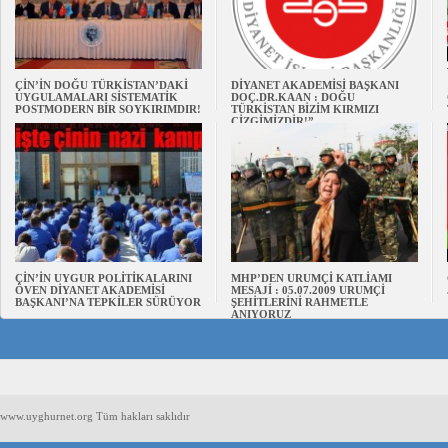
ÇİN’İN DOĞU TÜRKİSTAN’DAKİ
DİYANET AKADEMİSİ BAŞKANI
UYGULAMALARI SİSTEMATİK
DOÇ.DR.KAAN : DOĞU
POSTMODERN BİR SOYKIRIMDIR!
TÜRKİSTAN BİZİM KIRMIZI
ÇİZGİMİZDİR!”
ÇİN’İN UYGUR POLİTİKALARINI
MHP’DEN URUMÇİ KATLİAMI
ÖVEN DİYANET AKADEMİSİ
MESAJİ : 05.07.2009 URUMÇİ
BAŞKANI’NA TEPKİLER SÜRÜYOR
ŞEHİTLERİNİ RAHMETLE
ANIYORUZ
www.uyghurnet.org Tüm hakları saklıdır