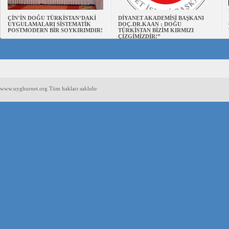
ÇİN’İN DOĞU TÜRKİSTAN’DAKİ
DİYANET AKADEMİSİ BAŞKANI
UYGULAMALARI SİSTEMATİK
DOÇ.DR.KAAN : DOĞU
POSTMODERN BİR SOYKIRIMDIR!
TÜRKİSTAN BİZİM KIRMIZI
ÇİZGİMİZDİR!”
www.uyghurnet.org Tüm hakları saklıdır