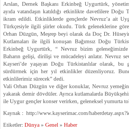
Arslan, Dernek Başkanı Erkinbeğ Uygurtürk, yöneti
ayıda vatandaşın katıldığı etkinlikte davetlilere Doğu
ikram edildi. Etkinliklerde gençlerde Nevruz’a ait U
Türkçesiyle ilgili şiirler okudu. Türk geleneklerine gör
Orhan Düzgün, Meşrep beyi olarak da Doç Dr. Hüseyin 
Kutlamaları ile ilgili konuşan Bağımsız Doğu Türkist
Erkinbeğ Uygurtürk, “ Nevruz bizim geleneğimizde 
Baharın gelişi, dirilişi ve mücadeleyi anlatır. Nevruz se
Kayseri’de yaşayan Doğu Türkistanlılar olarak, bu 
sürdürmek için her yıl etkinlikler düzenliyoruz. Bun
etkinlilerimiz sürecek” dedi.
Vali Orhan Düzgün ve diğer konuklar, Nevruz yemeğind
yakarak demir dövdüler. Ayrıca kutlamalarda Büyükşehir
ile Uygur gençler konser verirken, geleneksel yumurta to
Kaynak : http://www.kayserimac.com/haberdetay.aspx?
Etiketler:
Dünya
»
Genel
»
Haber