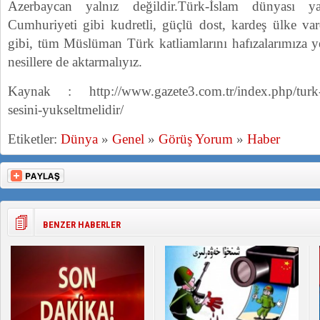
Azerbaycan yalnız değildir.Türk-İslam dünyası ya
Cumhuriyeti gibi kudretli, güçlü dost, kardeş ülke var
gibi, tüm Müslüman Türk katliamlarını hafızalarımıza 
nesillere de aktarmalıyız.
Kaynak : http://www.gazete3.com.tr/index.php/turk-d
sesini-yukseltmelidir/
Etiketler:
Dünya
»
Genel
»
Görüş Yorum
»
Haber
BENZER HABERLER