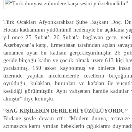
Türk Ocakları Afyonkarahisar Şube Başkanı Doç. Dr
Hocalı katliamının yıldönümü nedeniyle bir açıklama ya
yıl önce 25 Şubat’ı 26 Şubat’a bağlayan gece, yeni 
Azerbaycan’a karşı, Ermenistan tarafından açılan savaşta
tamamen uyan bir katliam gerçekleştirilmiştir. 26 Şu
geride birçoğu kadın ve çocuk olmak üzere 613 kişi hay
yaralanmış, 150 asker kaybolmuş ve binlerce insan es
üzerinde yapılan incelemelerde cesetlerin birçoğunu
oyulduğu, kulakları, burunları ve kafaları ile vücutla
kesildiği görülmüştür. Aynı vahşetten hamile kadınlar 
almıştır” diye konuştu.
“SAĞ KİŞİLERİN DERİLERİ YÜZÜLÜYORDU”
Birdane şöyle devam etti: “Modern dünya, tecavüze 
acımasızca karnı yırtılan bebeklerin çığlıklarını duymad