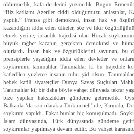
öldürmedik, kafa derilerini yüzmedik. Bugün Ermenile
“Biz katliamı Azeriler ciddi olduğumuzu anlasınlar, Ka
yaptık.” Fransa gibi demokrasi, insan hak ve özgürlü
kazandığını iddia eden ülkeler, söz ve fikir özgürlüğünü
etmek yerine, insanlık trajedisi olan Hocalı soykırımı
büyük rağbet kazanır, gerçekten demokrasi ve hüma
olurlardı. İnsan hak ve özgürlüklerini savunan, bu d
prensiplerle yaşadığını iddia eden devletler ve onları
soykırımını tanımalılar. Tanımalılar ki bu trajedide k
katledilen yüzlerce insanın ruhu şâd olsun. Tanımalıla
bebek katili siyasetçiler Dünya Savaş Suçluları Mahke
Tanımalılar ki; bir daha böyle vahşet dünyada tekrar yaş
bize yapılan haksızlıkları gündeme getirmedik. Oysa
Balkanlar’da son olarakta Türkmeneli’nde, Kırımda, Do
soykırım yapıldı. Fakat bunlar hiç konuşulmadı. Soykır
İslam dünyasında, Türk dünyasında gündeme getiril
soykırımlar yapılmaya devam edilir. Bu vahşet karşısında