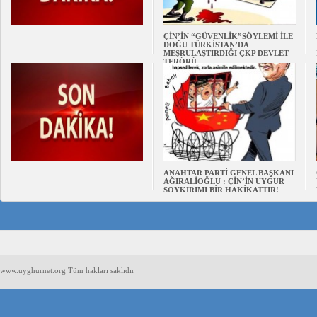
ÇİN’İN “GÜVENLİK”SÖYLEMİ İLE
DOĞU TÜRKİSTAN’DA
MEŞRULAŞTIRDIĞI ÇKP DEVLET
TERÖRÜ
ANAHTAR PARTİ GENEL BAŞKANI
AĞIRALİOĞLU : ÇİN’İN UYGUR
SOYKIRIMI BİR HAKİKATTIR!
www.uyghurnet.org Tüm hakları saklıdır