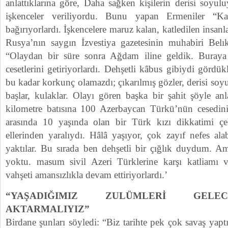
anlattıklarına göre, Daha sağken kişilerin derisi soyul
işkenceler veriliyordu. Bunu yapan Ermeniler “Ka
bağırıyorlardı. İşkencelere maruz kalan, katledilen insan
Rusya’nın saygın İzvestiya gazetesinin muhabiri Belık
“Olaydan bir süre sonra Ağdam iline geldik. Buraya H
cesetlerini getiriyorlardı. Dehşetli kâbus gibiydi gördü
bu kadar korkunç olamazdı; çıkarılmış gözler, derisi soyu
başlar, kulaklar. Olayı gören başka bir şahit şöyle anl
kilometre batısına 100 Azerbaycan Türkü’nün cesedini g
arasında 10 yaşında olan bir Türk kızı dikkatimi ç
ellerinden yaralıydı. Hâlâ yaşıyor, çok zayıf nefes alab
yaktılar. Bu sırada ben dehşetli bir çığlık duydum. A
yoktu. masum sivil Azeri Türklerine karşı katliamı v
vahşeti amansızlıkla devam ettiriyorlardı.’
“YAŞADIĞIMIZ ZULÜMLERİ GELE
AKTARMALIYIZ”
Birdane şunları söyledi: “Biz tarihte pek çok savaş yap