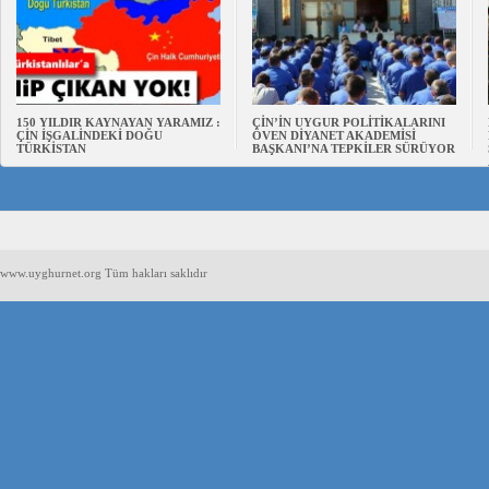
150 YILDIR KAYNAYAN YARAMIZ :
ÇİN’İN UYGUR POLİTİKALARINI
ÇİN İŞGALİNDEKİ DOĞU
ÖVEN DİYANET AKADEMİSİ
TÜRKİSTAN
BAŞKANI’NA TEPKİLER SÜRÜYOR
www.uyghurnet.org Tüm hakları saklıdır