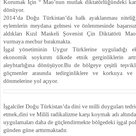
Korumak İçin “ Mao’nun mutlak diktatörlüğündeki kar
dönüyor.
2014’da Doğu Türkistan’da halk ayaklanması niteliğin
eylemlerin meydana gelmesi ve önlenmesinde başarısız
aldıkları Kızıl Maskeli Şovenist Çin Diktatörü Ma
vurmaya mecbur bırakmakta.
İşgal yönetiminin Uygur Türklerine uyguladığı e
ekonomik soykırım ülkede etnik gerginliklerin ar
aleyhtarlığına dönüşüyor.Bu de bölgeye çeşitli teşvikle
göçmenler arasında tedirginliklere ve korkuya ve 
dönmelerine yol açıyor.
İşgalciler Doğu Türkistan’da dini ve milli duyguları tedr
etmek,dini ve Milili radikalizme karşı koymak adı altında 
uygulamaları daha de güçlendirmekte bölgedeki işgal poli
günden güne arttırmaktadır.