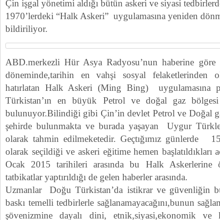
Çin işgal yönetimi aldığı bütün askeri ve siyasi tedbirler
1970’lerdeki “Halk Askeri” uygulamasına yeniden dön
bildiriliyor.
ABD.merkezli Hür Asya Radyosu’nun haberine göre 
döneminde,tarihin en vahşi sosyal felaketlerinden 
hatırlatan Halk Askeri (Ming Bing) uygulamasına p
Türkistan’ın en büyük Petrol ve doğal gaz bölges
bulunuyor.Bilindiği gibi Çin’in devlet Petrol ve Doğal g
şehirde bulunmakta ve burada yaşayan Uygur Türkle
olarak tahmin edilmeketedir. Geçtığımız günlerde 15
olarak seçildiği ve askeri eğitime hemen başlatıldıkları
Ocak 2015 tarihileri arasında bu Halk Askerlerine ö
tatbikatlar yaptırıldığı de gelen haberler arasında.
Uzmanlar Doğu Türkistan’da istikrar ve güvenliğin bu
baskı temelli tedbirlerle sağlanamayacağını,bunun sağl
şövenizmine dayalı dini, etnik,siyasi,ekonomik ve 