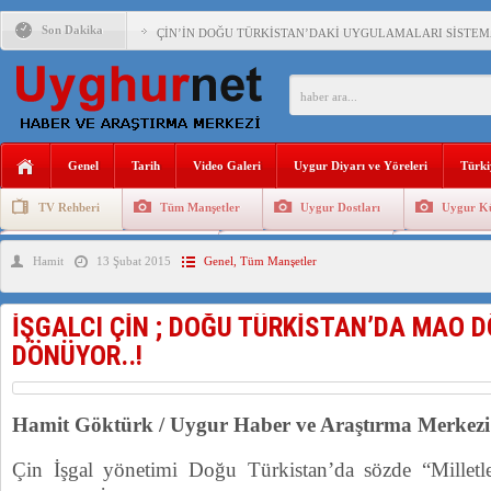
Son Dakika
ÇİN’İN DOĞU TÜRKİSTAN’DAKİ UYGULAMALARI SİSTEM
DİYANET AKADEMİSİ BAŞKANI DOÇ.DR.KAAN : DOĞU TÜR
150 YILDIR KAYNAYAN YARAMIZ : ÇİN İŞGALİNDEKİ DO
ÇİN’İN UYGUR POLİTİKALARINI ÖVEN DİYANET AKADEM
Genel
Tarih
Video Galeri
Uygur Diyarı ve Yöreleri
Türki
MHP’DEN URUMÇİ KATLİAMI MESAJİ : 05.07.2009 URUM
TV Rehberi
Tüm Manşetler
Uygur Dostları
Uygur Kü
ÇİN’İN ANKARA BÜYÜKELÇİSİ JİANG’İN TRABZON ZİYAR
Uygurlarda Düğün ve Cenaze
Uygur Geleneksel Tip
Uygur Gele
Hamit
13 Şubat 2015
Genel
,
Tüm Manşetler
İŞGALCİ ÇİN’DEN “FETİHLER SULTANI MEHMET”DİZİSİN
SAADET PARTİSİ İLÇE BAŞKANI : TEMMUZ AYI,DOĞU TÜR
İŞGALCI ÇİN ; DOĞU TÜRKİSTAN’DA MAO 
İŞGALCİ ÇİN,DOĞU TÜRKİSTAN’DA EN AZ 143 BİN UYGU
DÖNÜYOR..!
Hamit Göktürk / Uygur Haber ve Araştırma Merke
Çin İşgal yönetimi Doğu Türkistan’da sözde “Milletleri