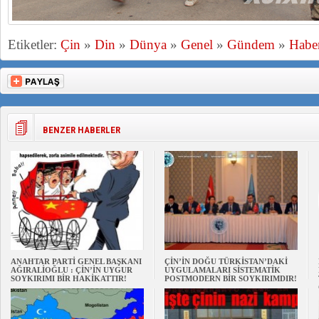
Etiketler:
Çin
»
Din
»
Dünya
»
Genel
»
Gündem
»
Habe
BENZER HABERLER
ANAHTAR PARTİ GENEL BAŞKANI
ÇİN’İN DOĞU TÜRKİSTAN’DAKİ
AĞIRALİOĞLU : ÇİN’İN UYGUR
UYGULAMALARI SİSTEMATİK
SOYKIRIMI BİR HAKİKATTIR!
POSTMODERN BİR SOYKIRIMDIR!