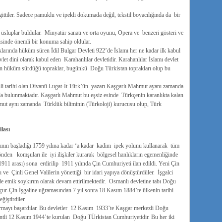
gittiler. Sadece pamuklu ve ipekli dokumada değil, tekstil boyacılığında da bir
üsluplar buldular. Minyatür sanatı ve orta oyunu, Opera ve benzeri gösteri ve
risinde önemli bir konuma sahip oldular.
larında hüküm süren İdil Bulgar Devleti 922’de İslamı her ne kadar ilk kabul
vlet dini olarak kabul eden Karahanlılar devletidir. Karahanlılar İslamı devlet
ların hüküm sürdüğü topraklar, bugünkü Doğu Türkistan toprakları olup bu
ili tarihi olan Divanü Lugat-İt Türk’ün yazarı Kaşgarlı Mahmut ayanı zamanda
da bulunmaktadır. Kaşgarlı Mahmut bu eşsiz esinde Türkçenin karanlıkta kalan
mut aynı zamanda Türklük biliminin (Türkoloji) kurucusu olup, Türk
ilası
sının başladığı 1759 yılına kadar ‘a kadar kadim ipek yolunu kullanarak tüm
yönden komşuları ile iyi ilişkiler kurarak bölgesel hanlıkların egemenliğinde
11 arası) sona erdirilip 1911 yılında Çin Cumhuriyeti ilan edildi. Yeni Çin
ve Çinli Genel Valilerin yönettiği bir idari yapıya dönüştürdüler. İşgalci
etnik soykırım olarak devam ettirilmektedir. Osmanlı devletine tabı Doğu
ur-Çin İşgaline uğramasından 7 yıl sonra 18 Kasım 1884’te ülkenin tarihi
iştirdiler.
rmayı başardılar. Bu devletler 12 Kasım 1933’te Kaşgar merkezli Doğu
entli 12 Kasım 1944’te kurulan Doğu TÜrkistan Cumhuriyetidir. Bu her iki