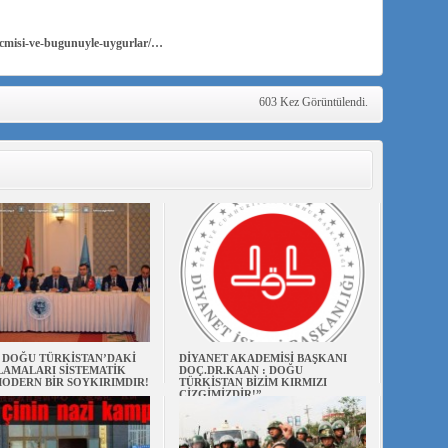
ecmisi-ve-bugunuyle-uygurlar/…
603 Kez Görüntülendi.
N DOĞU TÜRKİSTAN’DAKİ
DİYANET AKADEMİSİ BAŞKANI
AMALARI SİSTEMATİK
DOÇ.DR.KAAN : DOĞU
ODERN BİR SOYKIRIMDIR!
TÜRKİSTAN BİZİM KIRMIZI
ÇİZGİMİZDİR!”