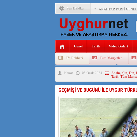
Son Dakika
ANAHTAR PARTİ GENEL 
ÇİN’İN DOĞU TÜRKİST
DİYANET AKADEMİSİ B
150 YILDIR KAYNAYAN
Genel
Tarih
Video Galeri
ÇİN’İN UYGUR POLİTİ
TV Rehberi
Tüm Manşetler
MHP’DEN URUMÇİ KATL
Uygurlarda Düğün ve Cenaze
Uygur 
Hamit
05 Ocak 2024
Analiz
,
Çin
,
Din
,
ÇİN’İN ANKARA BÜYÜKE
Tarih
,
Tüm Manşet
İŞGALCİ ÇİN’DEN “FET
GEÇMİŞİ VE BUGÜNÜ İLE UYGUR TÜRK
SAADET PARTİSİ İLÇE 
İŞGALCİ ÇİN,DOĞU TÜ