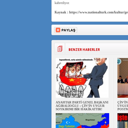
kahrediyor.
Kaynak : https://www.nationalturk.com/kultur/g
BENZER HABERLER
ANAHTAR PARTİ GENEL BAŞKANI
ÇİN’İ
AĞIRALİOĞLU : ÇİN’İN UYGUR
UYGUL
SOYKIRIMI BİR HAKİKATTIR!
POSTM