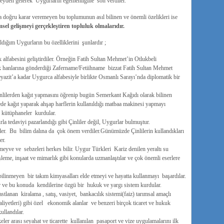
zeyden gelerek Uygurların egemenliğine son verdiler.
a doğru karar veremeyen bu toplumunun asıl bilinen ve önemli özelikleri ise
msel gelişmeyi gerçekleştiren topluluk olmalarıdır.
ldığım Uygurların bu özelliklerini şunlardır ;
 alfabesini geliştirdiler. Örneğin Fatih Sultan Mehmet’in Otlukbeli
 hanlarına gönderdiği Zafername/Fetiihname bizzat Fatih Sultan Mehmet
eyazit’a kadar Uygurca alfabesiyle birlikte Osmanlı Sarayı’nda diplomatik bir
inlilerden kağıt yapmasını öğrenip bugün Semerkant Kağıdı olarak bilinen
tede kağıt yaparak ahşap harflerin kullanıldığı matbaa makinesi yapmayı
ve kütüphaneler kurdular.
a tedaviyi pazarlandığı gibi Çinliler değil, Uygurlar bulmuştur.
ler. Bu bilim dalına da çok önem verdiler.Günümüzde Çinlilerin kullandıkları
er.
eyve ve sebzeleri herkes bilir. Uygur Türkleri Kariz denilen yeraltı su
leme, inşaat ve mimarlık gibi konularda uzmanlaştılar ve çok önemli eserlere
inmeyen bir takım kimyasalları elde etmeyi ve hayatta kullanmayı başardılar.
ve bu konuda kendilerine özgü bir hukuk ve yargı sistem kurdular.
lanan kiralama , satış, vasiyet, bankacılık sistemi(faiz) tarımsal amaçlı
aaliyetleri) gibi özel ekonomik alanlar ve benzeri birçok ticaret ve hukuk
llandılar.
er arası seyahat ve ticarette kullanılan pasaport ve vize uygulamalarını ilk