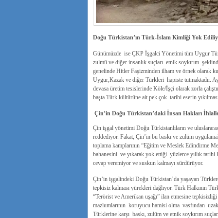
Doğu Türkistan’ın Türk-İslam Kimliği Yok Edili
Günümüzde ise ÇKP İşgalci Yönetimi tüm Uygur Türkler
zulmü ve diğer insanlık suçları etnik soykırım şeklin
genelinde Hitler Faşizminden ilham ve örnek olarak ku
Uygur,Kazak ve diğer Türkleri hapiste tutmaktadır. Ayr
devasa üretim tesislerinde Köle/İşçi olarak zorla çalı
başta Türk kültürüne ait pek çok tarihi eserin yıkılmas
Çin’in Doğu Türkistan’daki İnsan Hakları İhlall
Çin işgal yönetimi Doğu Türkistanlıların ve uluslarara
reddediyor. Fakat, Çin’in bu baskı ve zulüm uygulama
toplama kamplarının “Eğitim ve Meslek Edindirme Merk
bahanesini ve yıkarak yok ettiği yüzlerce yıllık tarihi
cevap veremiyor ve suskun kalmayı sürdürüyor.
Çin’in işgalindeki Doğu Türkistan’da yaşayan Türkler
tepkisiz kalması yürekleri dağlıyor. Türk Halkının Tür
“Terörist ve Amerikan uşağı” ilan etmesine tepkisiz
mazlumlarının koruyucu hamisi olma vasfından uzakla
Türklerine karşı baskı, zulüm ve etnik soykırım suçlar