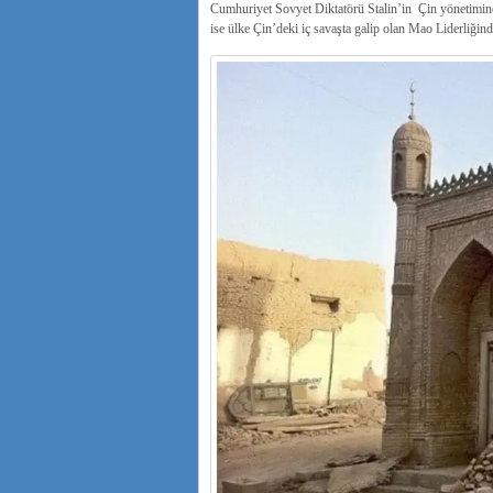
Cumhuriyet Sovyet Diktatörü Stalin’in Çin yönetimine v
ise ülke Çin’deki iç savaşta galip olan Mao Liderliğind