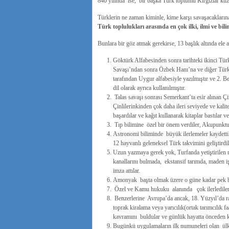
840 yılında ise, bir başka Türk toplumu Kırgızlar ku
Türklerin ne zaman kiminle, kime karşı savaşacakların
Türk toplulukları arasında en çok ilki, ilmi ve bili
Bunlara bir göz atmak gerekirse, 13 başlık altında ele a
Göktürk Alfabesinden sonra tarihteki ikinci Türk
Savaşı’ndan sonra Özbek Hanı’na ve diğer Türk
tarafından Uygur alfabesiyle yazılmıştır ve 2. B
dil olarak ayrıca kullanılmıştır.
Talas savaşı sonrası Semerkant’ta esir alınan Ç
Çinlilerinkinden çok daha ileri seviyede ve kali
başardılar ve kağıt kullanarak kitaplar bastılar 
Tıp bilimine özel bir önem verdiler, Akupunkturl
Astronomi biliminde büyük ilerlemeler kaydetti
12 hayvanlı geleneksel Türk takvimini geliştirdil
Uzun yazmaya gerek yok, Turfanda yetiştirilen m
kanallarını bulmada, ekstansif tarımda, maden iş
imza attılar.
Amonyak başta olmak üzere o güne kadar pek bil
Özel ve Kamu hukuku alanında çok ilerlediler 
Benzerlerine Avrupa’da ancak, 18. Yüzyıl’da rast
toprak kiralama veya yarıcılık(ortak tarımcılık f
kavramını buldular ve günlük hayatta önceden ku
Bugünkü uygulamaların ilk numuneleri olan ülkel