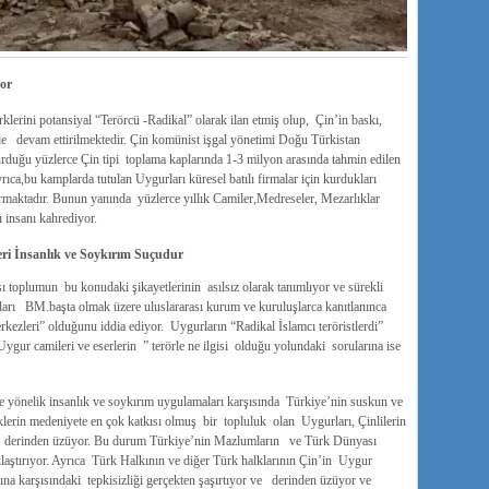
yor
ini potansiyal “Terörcü -Radikal” olarak ilan etmiş olup, Çin’in baskı,
de devam ettirilmektedir. Çin komünist işgal yönetimi Doğu Türkistan
rduğu yüzlerce Çin tipi toplama kaplarında 1-3 milyon arasında tahmin edilen
ıca,bu kamplarda tutulan Uygurları küresel batılı firmalar için kurdukları
ştırmaktadır. Bunun yanında yüzlerce yıllık Camiler,Medreseler, Mezarlıklar
ı insanı kahrediyor.
eri İnsanlık ve Soykırım Suçudur
sı toplumun bu konudaki şikayetlerinin asılsız olarak tanımlıyor ve sürekli
ları BM.başta olmak üzere uluslararası kurum ve kuruluşlarca kanıtlanınca
ezleri” olduğunu iddia ediyor. Uygurların “Radikal İslamcı teröristlerdi”
 Uygur camileri ve eserlerin ” terörle ne ilgisi olduğu yolundaki sorularına ise
e yönelik insanlık ve soykırım uygulamaları karşısında Türkiye’nin suskun ve
klerin medeniyete en çok katkısı olmuş bir topluluk olan Uygurları, Çinlilerin
liği derinden üzüyor. Bu durum Türkiye’nin Mazlumların ve Türk Dünyası
ştırıyor. Ayrıca Türk Halkının ve diğer Türk halklarının Çin’in Uygur
ına karşısındaki tepkisizliği gerçekten şaşırtıyor ve derinden üzüyor ve