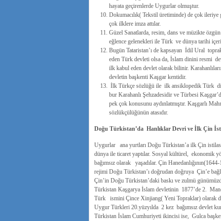
hayata geçirenlerde Uygurlar olmuştur.
Dokumacılık( Tekstil üretiminde) de çok ileriye 
çok ilklere imza attılar.
Güzel Sanatlarda, resim, dans ve müzikte özgün 
eğlence gelenekleri ile Türk ve dünya tarihi içe
Bugün Tataristan’ı de kapsayan İdil Ural toprak
eden Türk devleti olsa da, İslam dinini resmi de
ilk kabul eden devlet olarak bilinir. Karahanlı
devletin başkenti Kaşgar kentidir.
İlk Türkçe sözlüğü ile ilk ansiklopedik Türk d
bur Karahanlı Şehzadesidir ve Türbesi Kaşgar’
pek çok konusunu aydınlatmıştır. Kaşgarlı Mah
sözlükçülüğünün atasıdır.
Doğu Türkistan’da Hanlıklar Devri ve İlk Çin İst
Uygurlar ana yurtları Doğu Türkistan’a ilk Çin istila
dünya ile ticaret yaptılar. Sosyal kültürel, ekonomik 
bağımsız olarak yaşadılar. Çin Hanedanlığının(1644-19
rejimi Doğu Türkistan’ı doğrudan doğruya Çin’e bağlı 
Çin’in Doğu Türkistan’daki baskı ve zulmü günümüzde 
Türkistan Kaşgarya İslam devletinin 1877’de 2. Manç
Türk ismini Çince Xinjiang( Yeni Topraklar) olarak değ
Uygur Türkleri 20.yüzyılda 2 kez bağımsız devlet ku
Türkistan İslam Cumhuriyeti ikincisi ise, Gulca başk