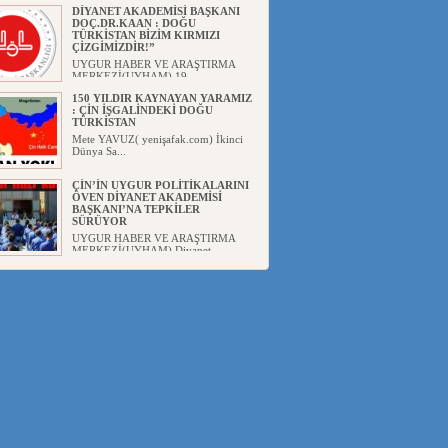
DİYANET AKADEMİSİ BAŞKANI
DOÇ.DR.KAAN : DOĞU
TÜRKİSTAN BİZİM KIRMIZI
ÇİZGİMİZDİR!”
UYGUR HABER VE ARAŞTIRMA
MERKEZİ(UYHAM) 19...
150 YILDIR KAYNAYAN YARAMIZ
: ÇİN İŞGALİNDEKİ DOĞU
TÜRKİSTAN
Mete YAVUZ( yenişafak.com) İkinci
Dünya Sa...
ÇİN’İN UYGUR POLİTİKALARINI
ÖVEN DİYANET AKADEMİSİ
BAŞKANI’NA TEPKİLER
SÜRÜYOR
UYGUR HABER VE ARAŞTIRMA
MERKEZİ(UYHAM) Diyanet
Akademis...
MHP’DEN URUMÇİ KATLİAMI
MESAJİ : 05.07.2009 URUMÇİ
ŞEHİTLERİNİ RAHMETLE
ANIYORUZ
UYGUR HABER VE ARAŞTIRMA
MERKEZİ(UYHAM) Mill...
ÇİN’İN ANKARA BÜYÜKELÇİSİ
JİANG’İN TRABZON ZİYARETİ
Ali ÖZTÜRK( Güneşbakış Gazetesi
yazarı-Trabzon)Geçt...
İŞGALCİ ÇİN’DEN “FETİHLER