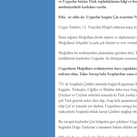
ve Uygurlar bütün Türk topluluklarını bilgi ve bec
medeniyetinde katkıları vardır.
Peki, ne oldu da Uygurlar bugün Çin esaretine N
Uygur Türkleri, 13. Yüzyılda Moğol istilasına karşı ko
Buna rağmen Moğollara devlet idaresi ve diplomasiyi öğ
Moğolların Selçuklu’ya pek çok hizmet ve eser vermeler
Moğollara bu teslimiyetten çıkarmamız gereken ders; Tü
özelliklerini kaybeden Uygurlar bu dönüşüm sonrasında 
Uygurların Moğollara teslimiyetten önce yaptıkla
noktası olan, Talas Savaşı’nda Araplardan yana o
751’de Araplarla Çinliler arasında bugün Kırgızistan’da
Ezgişler, Türkeşler, Ciğiller ve İlhaklar daha önce Ara
(Seyhun ve Ceyhun nehirleri arasında ki Türk yurdu) v
çok Türk gencini asker diye alıp, Arap köle pazarlarınd
edip Çin’in yanında yer alırken, Uygurların savaşçı 
maksadıyla Araplarla ittifak kurup Çinlileri mağlup ettil
Bu savaşla kaybeden Çin bölgeden geri çekilince Uyg
bugünkü Doğu Türkistan’a tamamen hakim oldular ama A