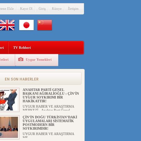
itene Ekle
Kayıt Ol
Giriş
Künye
İletişim
eri
TV Rehberi
etleri
Uygur Yemekleri
EN SON HABERLER
ANAHTAR PARTİ GENEL
BAŞKANI AĞIRALİOĞLU : ÇİN’İN
UYGUR SOYKIRIMI BİR
HAKİKATTIR!
UYGUR HABER VE ARAŞTIRMA
MERKEZİ Anahtar Parti Genel
Başka...
ÇİN’İN DOĞU TÜRKİSTAN’DAKİ
UYGULAMALARI SİSTEMATİK
POSTMODERN BİR
SOYKIRIMDIR!
UYGUR HABER VE ARAŞTIRMA
ME...