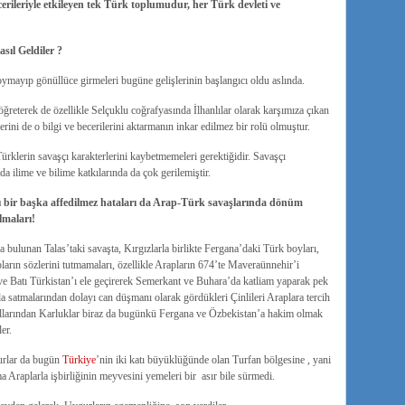
erileriyle etkileyen tek Türk toplumudur, her Türk devleti ve
asıl Geldiler ?
ymayıp gönüllüce girmeleri bugüne gelişlerinin başlangıcı oldu aslında.
reterek de özellikle Selçuklu coğrafyasında İlhanlılar olarak karşımıza çıkan
ini de o bilgi ve becerilerini aktarmanın inkar edilmez bir rolü olmuştur.
rklerin savaşçı karakterlerini kaybetmemeleri gerektiğidir. Savaşçı
ilime ve bilime katkılarında da çok gerilemiştir.
rı bir başka affedilmez hataları da Arap-Türk savaşlarında dönüm
lmaları!
 bulunan Talas’taki savaşta, Kırgızlarla birlikte Fergana’daki Türk boyları,
pların sözlerini tutmamaları, özellikle Arapların 674’te Maveraünnehir’i
e Batı Türkistan’ı ele geçirerek Semerkant ve Buhara’da katliam yaparak pek
a satmalarından dolayı can düşmanı olarak gördükleri Çinlileri Araplara tercih
kollarından Karluklar biraz da bugünkü Fergana ve Özbekistan’a hakim olmak
er.
urlar da bugün
Türkiye
’nin iki katı büyüklüğünde olan Turfan bölgesine , yani
raplarla işbirliğinin meyvesini yemeleri bir asır bile sürmedi.