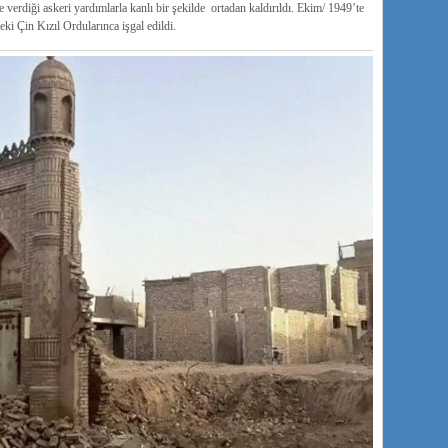
erdiği askeri yardımlarla kanlı bir şekilde ortadan kaldırıldı. Ekim/ 1949’te
eki Çin Kızıl Ordularınca işgal edildi.