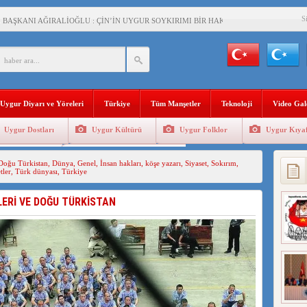
S
BAŞKANI AĞIRALİOĞLU : ÇİN’İN UYGUR SOYKIRIMI BİR HAKİKATTIR!
AN’DAKİ UYGULAMALARI SİSTEMATİK POSTMODERN BİR SOYKIRIMDIR!
AŞKANI DOÇ.DR.KAAN : DOĞU TÜRKİSTAN BİZİM KIRMIZI ÇİZGİMİZDİR!”
 YARAMIZ : ÇİN İŞGALİNDEKİ DOĞU TÜRKİSTAN
Uygur Diyarı ve Yöreleri
Türkiye
Tüm Manşetler
Teknoloji
Video Gal
KALARINI ÖVEN DİYANET AKADEMİSİ BAŞKANI’NA TEPKİLER SÜRÜYOR
Uygur Dostları
Uygur Kültürü
Uygur Folklor
Uygur Kıyaf
İAMI MESAJİ : 05.07.2009 URUMÇİ ŞEHİTLERİNİ RAHMETLE ANIYORUZ
Geleneksel Tip
Uygur Geleneksel Sporlar
Doğu Türkistan
,
Dünya
,
Genel
,
İnsan hakları
,
köşe yazarı
,
Siyaset
,
Sokırım
,
LÇİSİ JİANG’İN TRABZON ZİYARETİ
ler
,
Türk dünyası
,
Türkiye
İHLER SULTANI MEHMET”DİZİSİNE GARİP SANSÜR VE HADSIZ İHTAR
LERİ VE DOĞU TÜRKİSTAN
BAŞKANI : TEMMUZ AYI,DOĞU TÜRKİSTAN İÇİN KATLİAM AYI DEĞİLDİR !
RKİSTAN’DA EN AZ 143 BİN UYGUR ÇOCUĞU AİLELERİNDEN KOPARDI