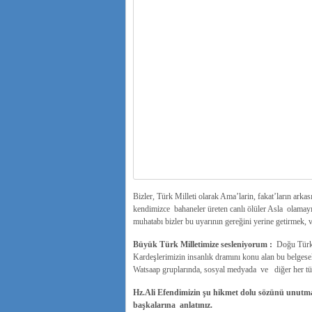
Bizler, Türk Milleti olarak Ama’larin, fakat’ların arkas
kendimizce bahaneler üreten canlı ölüler Asla olamayı
muhatabı bizler bu uyarının gereğini yerine getirmek
Büyük Türk Milletimize sesleniyorum :
Doğu Türkis
Kardeşlerimizin insanlık dramını konu alan bu belgese
Watsaap gruplarında, sosyal medyada ve diğer her tü
Hz.Ali Efendimizin şu hikmet dolu sözünü unutma
başkalarına anlatınız.