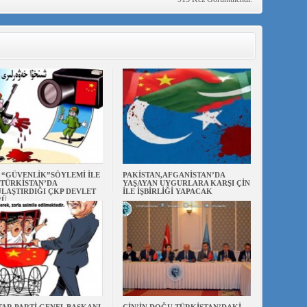
N “GÜVENLİK”SÖYLEMİ İLE
PAKİSTAN,AFGANİSTAN’DA
TÜRKİSTAN’DA
YAŞAYAN UYGURLARA KARŞI ÇİN
LAŞTIRDIĞI ÇKP DEVLET
İLE İŞBİRLİĞİ YAPACAK
RÜ