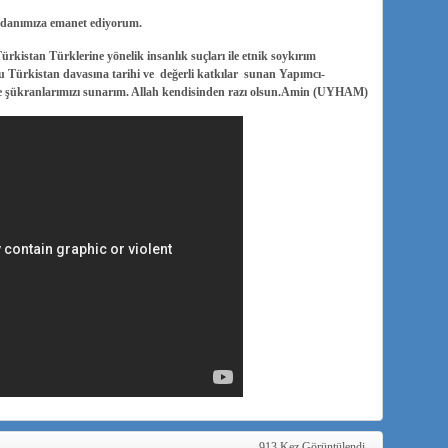
radanımıza emanet
ediyorum.
stan Türklerine yönelik insanlık suçları ile etnik soykırım
ğu Türkistan davasına tarihi ve değerli katkılar sunan Yapımcı-
 şükranlarımızı sunarım. Allah kendisinden razı olsun.Amin (UYHAM)
913 Kez Görüntülendi.