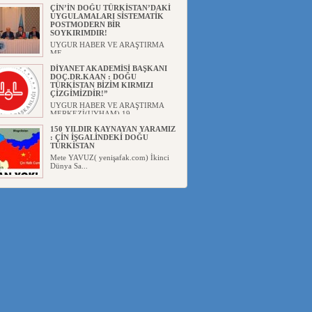
Başka...
ÇİN’İN DOĞU TÜRKİSTAN’DAKİ
UYGULAMALARI SİSTEMATİK
POSTMODERN BİR
SOYKIRIMDIR!
UYGUR HABER VE ARAŞTIRMA
ME...
DİYANET AKADEMİSİ BAŞKANI
DOÇ.DR.KAAN : DOĞU
TÜRKİSTAN BİZİM KIRMIZI
ÇİZGİMİZDİR!”
UYGUR HABER VE ARAŞTIRMA
MERKEZİ(UYHAM) 19...
150 YILDIR KAYNAYAN YARAMIZ
: ÇİN İŞGALİNDEKİ DOĞU
TÜRKİSTAN
Mete YAVUZ( yenişafak.com) İkinci
Dünya Sa...
ÇİN’İN UYGUR POLİTİKALARINI
ÖVEN DİYANET AKADEMİSİ
BAŞKANI’NA TEPKİLER
SÜRÜYOR
UYGUR HABER VE ARAŞTIRMA
MERKEZİ(UYHAM) Diyanet
Akademis...
MHP’DEN URUMÇİ KATLİAMI
MESAJİ : 05.07.2009 URUMÇİ
ŞEHİTLERİNİ RAHMETLE
ANIYORUZ
UYGUR HABER VE ARAŞTIRMA
MERKEZİ(UYHAM) Mill...