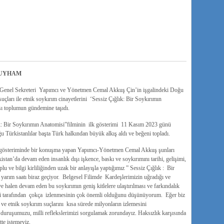
(UYHAM
 Genel Sekreteri Yapımcı ve Yönetmen Cemal Akkuş Çin’in işgalindeki Doğu
uçları ile etnik soykırım cinayetlerini ‘Sessiz Çığlık: Bir Soykırımın
sı toplumun gündemine taşıdı.
 Bir Soykırımın Anatomisi”filminin ilk gösterimi 11 Kasım 2023 günü
ürkistanlılar başta Türk halkından büyük alkış aldı ve beğeni topladı.
ilk gösteriminde bir konuşma yapan Yapımcı-Yönetmen Cemal Akkuş şunları
tan’da devam eden insanlık dışı işkence, baskı ve soykırımını tarihi, gelişimi,
plu ve bilgi kirliliğinden uzak bir anlayışla yaptığımız ” Sessiz Çığlık : Bir
yarım saatı biraz geçiyor. Belgesel Filimde Kardeşlerimizin uğradığı ve
 halen devam eden bu soykırımın geniş kitlelere ulaştırılması ve farkındalık
leri tarafından çokça izlenmesinin çok önemli olduğunu düşünüyorum. Eğer biz
ve etnik soykırım suçlarını kısa sürede milyonların izlemesini
 duruşumuzu, milli reflekslerimizi sorgulamak zorundayız. Haksızlık karşısında
te istemeyiz.