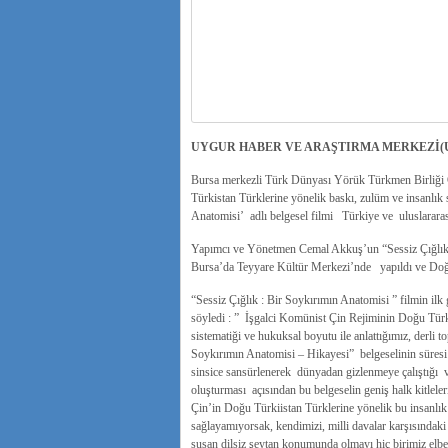
UYGUR HABER VE ARAŞTIRMA MERKEZİ
Bursa merkezli Türk Dünyası Yörük Türkmen Birliği
Türkistan Türklerine yönelik baskı, zulüm ve insanlık s
Anatomisi’ adlı belgesel filmi Türkiye ve uluslarara
Yapımcı ve Yönetmen Cemal Akkuş’un “Sessiz Çığlık:
Bursa’da Teyyare Kültür Merkezi’nde yapıldı ve Doğu T
“Sessiz Çığlık : Bir Soykırımın Anatomisi ” filmin 
söyledi : ” İşgalci Komünist Çin Rejiminin Doğu Türkis
sistematiği ve hukuksal boyutu ile anlattığımız, derli to
Soykırımın Anatomisi – Hikayesi” belgeselinin süresi 
sinsice sansürlenerek dünyadan gizlenmeye çalıştığı ve
oluşturması açısından bu belgeselin geniş halk kitle
Çin’in Doğu Türkiistan Türklerine yönelik bu insanlık 
sağlayamıyorsak, kendimizi, milli davalar karşısındaki
susan dilsiz şeytan konumunda olmayı hiç birimiz elbet