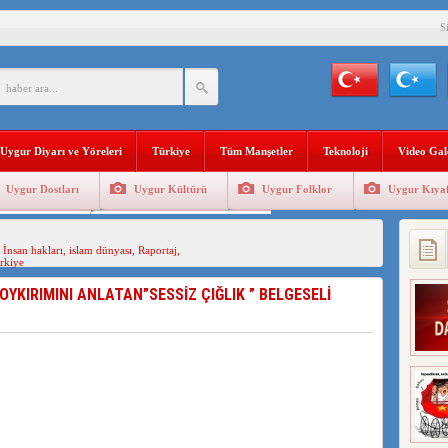
S
BAŞKANI AĞIRALİOĞLU : ÇİN’İN UYGUR SOYKIRIMI BİR HAKİKATTIR!
AN’DAKİ UYGULAMALARI SİSTEMATİK POSTMODERN BİR SOYKIRIMDIR!
AŞKANI DOÇ.DR.KAAN : DOĞU TÜRKİSTAN BİZİM KIRMIZI ÇİZGİMİZDİR!”
Uygur Diyarı ve Yöreleri
Türkiye
Tüm Manşetler
Teknoloji
Video Gal
 YARAMIZ : ÇİN İŞGALİNDEKİ DOĞU TÜRKİSTAN
Uygur Dostları
Uygur Kültürü
Uygur Folklor
Uygur Kıyaf
KALARINI ÖVEN DİYANET AKADEMİSİ BAŞKANI’NA TEPKİLER SÜRÜYOR
Geleneksel Tip
Uygur Geleneksel Sporlar
İAMI MESAJİ : 05.07.2009 URUMÇİ ŞEHİTLERİNİ RAHMETLE ANIYORUZ
,
İnsan hakları
,
islam dünyası
,
Raportaj
,
rkiye
OYKIRIMINI ANLATAN”SESSİZ ÇIĞLIK ” BELGESELİ