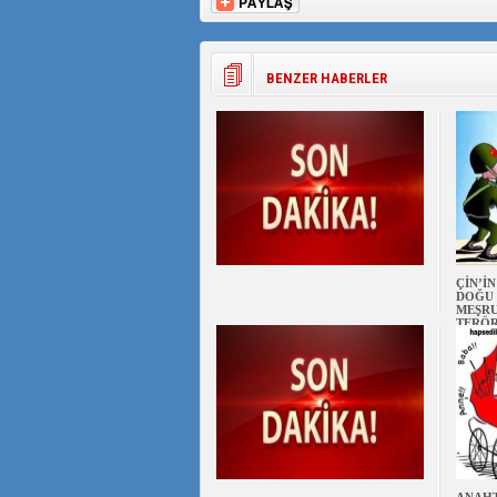
BENZER HABERLER
ÇİN’İ
DOĞU 
MEŞRU
TERÖ