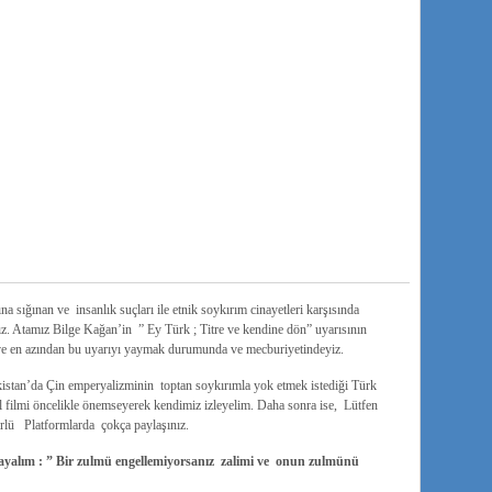
ına sığınan ve insanlık suçları ile etnik soykırım cinayetleri karşısında
z. Atamız Bilge Kağan’in ” Ey Türk ; Titre ve kendine dön” uyarısının
, ve en azından bu uyarıyı yaymak durumunda ve mecburiyetindeyiz.
tan’da Çin emperyalizminin toptan soykırımla yok etmek istediği Türk
l filmi öncelikle önemseyerek kendimiz izleyelim. Daha sonra ise, Lütfen
rlü Platformlarda çokça paylaşınız.
yalım : ” Bir zulmü engellemiyorsanız zalimi ve onun zulmünü