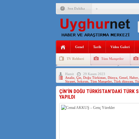
Son Dakika
ANAHTAR PARTİ GENEL 
ÇİN’İN DOĞU TÜRKİST
DİYANET AKADEMİSİ B
Genel
Tarih
Video Galeri
150 YILDIR KAYNAYAN
TV Rehberi
Tüm Manşetler
ÇİN’İN UYGUR POLİTİ
Uygurlarda Düğün ve Cenaze
Uygur 
Hamit
29 Kasım 2023
MHP’DEN URUMÇİ KATL
Analiz
,
Çin
,
Doğu Türkistan
,
Dünya
,
Genel
,
Haber
Siyaset
,
Sokırım
,
Tüm Manşetler
,
Türk dünyası
,
Tü
ÇİN’İN DOĞU TÜRKİSTAN’DAKİ TÜRK S
YAPILDI