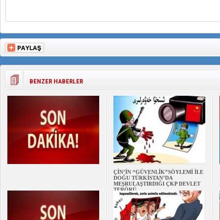
BENZER HABERLER
ÇİN’İN “GÜVENLİK”SÖYLEMİ İLE
DOĞU TÜRKİSTAN’DA
MEŞRULAŞTIRDIĞI ÇKP DEVLET
TERÖRÜ