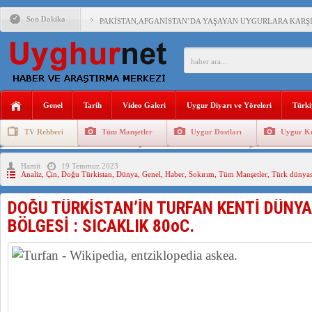
Son Dakika
PAKİSTAN,AFGANİSTAN’DA YAŞAYAN UYGURLARA KARŞI Ç
ANAHTAR PARTİ GENEL BAŞKANI AĞIRALİOĞLU : ÇİN’İN
ÇİN’İN DOĞU TÜRKİSTAN’DAKİ UYGULAMALARI SİSTEM
Genel
Tarih
Video Galeri
Uygur Diyarı ve Yöreleri
Türki
DİYANET AKADEMİSİ BAŞKANI DOÇ.DR.KAAN : DOĞU TÜR
TV Rehberi
Tüm Manşetler
Uygur Dostları
Uygur Kü
150 YILDIR KAYNAYAN YARAMIZ : ÇİN İŞGALİNDEKİ DO
Uygurlarda Düğün ve Cenaze
Uygur Geleneksel Tip
Uygur Gele
Hamit
19 Temmuz 2023
ÇİN’İN UYGUR POLİTİKALARINI ÖVEN DİYANET AKADEM
Analiz
,
Çin
,
Doğu Türkistan
,
Dünya
,
Genel
,
Haber
,
Sokırım
,
Tüm Manşetler
,
Türk dünyas
MHP’DEN URUMÇİ KATLİAMI MESAJİ : 05.07.2009 URUM
DOĞU TÜRKİSTAN’İN TURFAN KENTİ DÜNYA
BÖLGESİ : SICAKLIK 80oC.