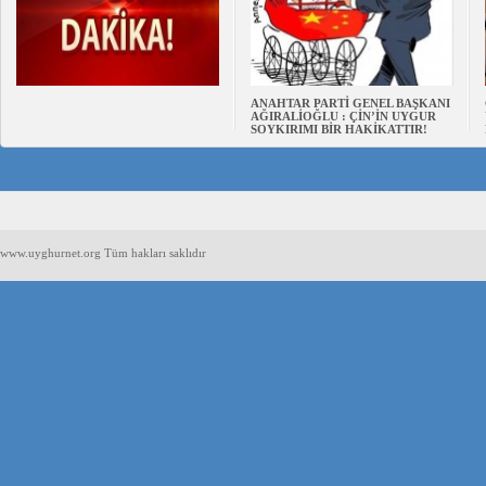
ANAHTAR PARTİ GENEL BAŞKANI
AĞIRALİOĞLU : ÇİN’İN UYGUR
SOYKIRIMI BİR HAKİKATTIR!
www.uyghurnet.org Tüm hakları saklıdır