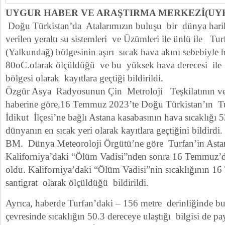
UYGUR HABER VE ARAŞTIRMA MERKEZİ(UY
Doğu Türkistan’da Atalarımızın buluşu bir dünya hari
verilen yeraltı su sistemleri ve Üzümleri ile ünlü ile Tu
(Yalkundağ) bölgesinin aşırı sıcak hava akını sebebiyle 
80oC.olarak ölçüldüğü ve bu yüksek hava derecesi ile
bölgesi olarak kayıtlara geçtiği bildirildi.
Özgür Asya Radyosunun Çin Metroloji Teşkilatının ver
haberine göre,16 Temmuz 2023’te Doğu Türkistan’ın Tu
İdikut İlçesi’ne bağlı Astana kasabasının hava sıcaklığı 
dünyanın en sıcak yeri olarak kayıtlara geçtiğini bildirdi.
BM. Dünya Meteoroloji Örgütü’ne göre Turfan’in Astan
Kaliforniya’daki “Ölüm Vadisi”nden sonra 16 Temmuz’da
oldu. Kaliforniya’daki “Ölüm Vadisi”nin sıcaklığının 
santigrat olarak ölçüldüğü bildirildi.
Ayrıca, haberde Turfan’daki – 156 metre derinliğinde 
çevresinde sıcaklığın 50.3 dereceye ulaştığı bilgisi de pa