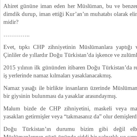
Ahiret gününe iman eden her Müslüman, bu ve benzeri 
dimdik durup, iman ettiği Kur’an’ın muhatabı olarak eli
midir?
…………..
Evet, tıpkı CHP zihniyetinin Müslümanlara yaptığı 
Çinliler de yıllardır Doğu Türkistan’da işkence ve zulüml
2015 yılının ilk gününden itibaren Doğu Türkistan’da r
iş yerlerinde namaz kılmaları yasaklanacakmış.
Namaz yasağı ile birlikte insanların üzerinde Müslüma
bir giysinin bulunması da yasaklar arasındaymış.
Malum bizde de CHP zihniyetini, maskeli veya mask
yasakları getirmişler veya “takmasanız da” olur demişlerd
Doğu Türkistan’ın durumu bizim gibi değil el
Müslümanlarının gözü önünde ciddi bir yalnızlık ve çaresi