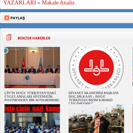
YAZARLARI
»
Makale Analiz
BENZER HABERLER
ÇİN’İN DOĞU TÜRKİSTAN’DAKİ
DİYANET AKADEMİSİ BAŞKANI
UYGULAMALARI SİSTEMATİK
DOÇ.DR.KAAN : DOĞU
POSTMODERN BİR SOYKIRIMDIR!
TÜRKİSTAN BİZİM KIRMIZI
ÇİZGİMİZDİR!”