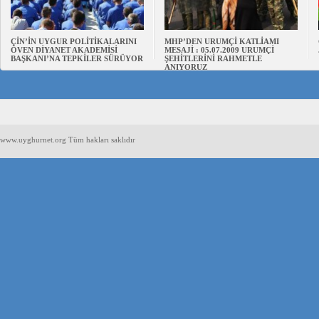
ÇİN’İN UYGUR POLİTİKALARINI
MHP’DEN URUMÇİ KATLİAMI
ÖVEN DİYANET AKADEMİSİ
MESAJİ : 05.07.2009 URUMÇİ
BAŞKANI’NA TEPKİLER SÜRÜYOR
ŞEHİTLERİNİ RAHMETLE
ANIYORUZ
www.uyghurnet.org Tüm hakları saklıdır