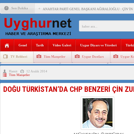
Son Dakika
ANAHTAR PARTİ GENEL BAŞKANI AĞIRALİOĞLU : ÇİN’İN
ÇİN’İN DOĞU TÜRKİSTAN’DAKİ UYGULAMALARI SİSTEM
DİYANET AKADEMİSİ BAŞKANI DOÇ.DR.KAAN : DOĞU TÜR
150 YILDIR KAYNAYAN YARAMIZ : ÇİN İŞGALİNDEKİ DO
Genel
Tarih
Video Galeri
Uygur Diyarı ve Yöreleri
Türki
ÇİN’İN UYGUR POLİTİKALARINI ÖVEN DİYANET AKADEM
TV Rehberi
Tüm Manşetler
Uygur Dostları
Uygur Kü
MHP’DEN URUMÇİ KATLİAMI MESAJİ : 05.07.2009 URUM
Uygurlarda Düğün ve Cenaze
Uygur Geleneksel Tip
Uygur Gele
Hamit
12 Aralık 2014
ÇİN’İN ANKARA BÜYÜKELÇİSİ JİANG’İN TRABZON ZİYAR
Tüm Manşetler
İŞGALCİ ÇİN’DEN “FETİHLER SULTANI MEHMET”DİZİSİN
DOĞU TÜRKİSTAN’DA CHP BENZERİ ÇİN Z
SAADET PARTİSİ İLÇE BAŞKANI : TEMMUZ AYI,DOĞU TÜR
İŞGALCİ ÇİN,DOĞU TÜRKİSTAN’DA EN AZ 143 BİN UYGU