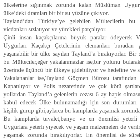
ülkelerine sığınmak zorunda kalan Müslüman Uygur
ülke’deki dramları bir bir su yüzüne çıkıyor.
Tayland’dan Türkiye’ye gelebilen Mültecilerin bu k
vicdanları sızlatıyor ve yürekleri parçalıyor.
Çinli insan kaçakçılarına büyük paralar ödeyerek 
Uygurları Kaçakçı Çetelerinin elemanları buradan 
yaşanabilir bir ülke sayılan Tayland’a bırakıyorlar. Bir
bu Mülteciler,eğer yakalanmazlar ise,bir yolunu bula
üzerinde üçüncü bir ülkeye gidebiliyor ve hedefine ve s
Yakalananlar ise,Tayland Göçmen Bürosu tarafından
Kapatılıyor ve Polis nezaretinde ve çok kötü şartlard
yollardan Tayland’a gelenlerin cezası 6 ay hapis olmas
kabul edecek Ülke bulunamadığı için son durumları
kişilik gurup gibi,aylarca bu kamplarda yaşamak zorunda 
Bu kamplarda tuvalet,banyo ve en önemlisi yeterli
Uygurlara yeterli yiyecek ve yaşam malzemeleri de veril
yaşamak zorunda bırakılıyorlar. En önemlisi de sürek