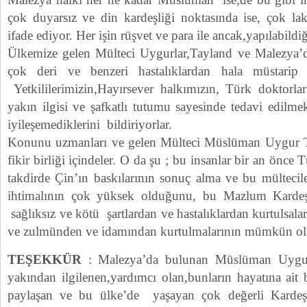
çok duyarsız ve din kardeşliği noktasında ise, çok lak
ifade ediyor. Her işin rüşvet ve para ile ancak,yapılabildiğ
Ülkemize gelen Mülteci Uygurlar,Tayland ve Malezya’da
çok deri ve benzeri hastalıklardan hala müstarip o
Yetkililerimizin,Hayırsever halkımızın, Türk doktorlar
yakın ilgisi ve şafkatlı tutumu sayesinde tedavi edilme
iyileşemediklerini bildiriyorlar.
Konunu uzmanları ve gelen Mülteci Müslüman Uygur Tü
fikir birliği içindeler. O da şu ; bu insanlar bir an önce 
takdirde Çin’ın baskılarının sonuç alma ve bu mültecil
ihtimalının çok yüksek olduğunu, bu Mazlum Kardeşl
sağlıksız ve kötü şartlardan ve hastalıklardan kurtulsalar
ve zulmünden ve idamından kurtulmalarının mümkün olma
TEŞEKKÜR
: Malezya’da bulunan Müslüman Uygur
yakından ilgilenen,yardımcı olan,bunların hayatına ait b
paylaşan ve bu ülke’de yaşayan çok değerli Kardeş