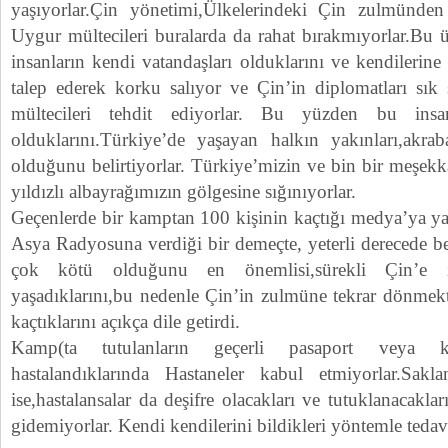
yaşıyorlar.Çin yönetimi,Ülkelerindeki Çin zulmünd
Uygur mültecileri buralarda da rahat bırakmıyorlar.Bu 
insanların kendi vatandaşları olduklarını ve kendilerine
talep ederek korku salıyor ve Çin’in diplomatları sık
mültecileri tehdit ediyorlar. Bu yüzden bu insa
olduklarını.Türkiye’de yaşayan halkın yakınları,akraba
olduğunu belirtiyorlar. Türkiye’mizin ve bin bir meşekka
yıldızlı albayrağımızın gölgesine sığınıyorlar.
Geçenlerde bir kamptan 100 kişinin kaçtığı medya’ya ya
Asya Radyosuna verdiği bir demeçte, yeterli derecede bes
çok kötü olduğunu en önemlisi,sürekli Çin’e 
yaşadıklarını,bu nedenle Çin’in zulmüne tekrar dönme
kaçtıklarını açıkça dile getirdi.
Kamp(ta tutulanların geçerli pasaport veya k
hastalandıklarında Hastaneler kabul etmiyorlar.Sakl
ise,hastalansalar da deşifre olacakları ve tutuklanacakl
gidemiyorlar. Kendi kendilerini bildikleri yöntemle tedavi