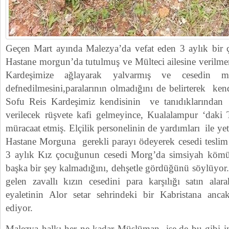
Geçen Mart ayında Malezya’da vefat eden 3 aylık bir 
Hastane morgun’da tutulmuş ve Mülteci ailesine verilme
Kardeşimize ağlayarak yalvarmış ve cesedin m
defnedilmesini,paralarının olmadığını de belirterek ke
Sofu Reis Kardeşimiz kendisinin ve tanıdıklarından
verilecek rüşvete kafi gelmeyince, Kualalampur ‘daki 
müracaat etmiş. Elçilik personelinin de yardımları ile yet
Hastane Morguna gerekli parayı ödeyerek cesedi teslim a
3 aylık Kız çocuğunun cesedi Morg’da simsiyah köm
başka bir şey kalmadığını, dehşetle gördüğünü söylüyor
gelen zavallı kızın cesedini para karşılığı satın a
eyaletinin Alor setar sehrindeki bir Kabristana ancak
ediyor.
Malezya halkı her ne kadar Müslüman ise,de bu gibi i