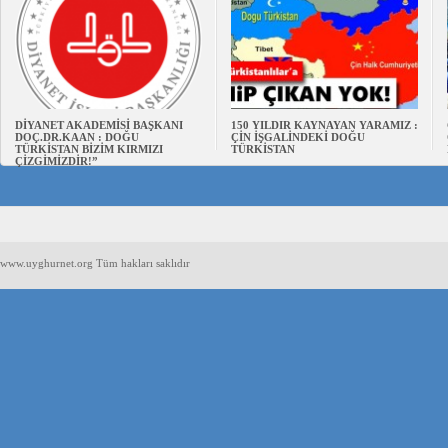
DİYANET AKADEMİSİ BAŞKANI
150 YILDIR KAYNAYAN YARAMIZ :
DOÇ.DR.KAAN : DOĞU
ÇİN İŞGALİNDEKİ DOĞU
TÜRKİSTAN BİZİM KIRMIZI
TÜRKİSTAN
ÇİZGİMİZDİR!”
www.uyghurnet.org Tüm hakları saklıdır