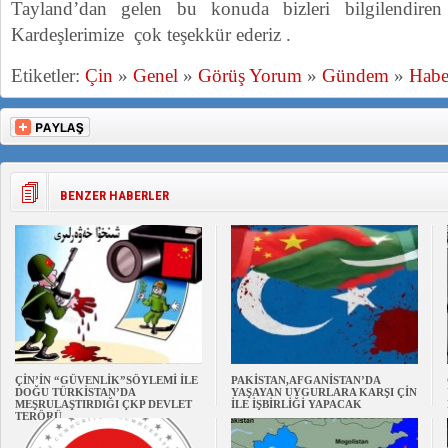
Tayland’dan gelen bu konuda bizleri bilgilendir
Kardeşlerimize çok teşekkür ederiz .
Etiketler:
Çin
»
Genel
»
Görüş Yorum
»
Gündem
»
Habe
BENZER HABERLER
ÇİN’İN “GÜVENLİK”SÖYLEMİ İLE
PAKİSTAN,AFGANİSTAN’DA
DOĞU TÜRKİSTAN’DA
YAŞAYAN UYGURLARA KARŞI ÇİN
MEŞRULAŞTIRDIĞI ÇKP DEVLET
İLE İŞBİRLİĞİ YAPACAK
TERÖRÜ